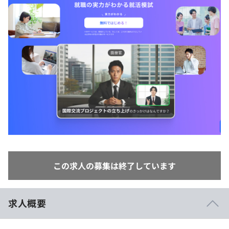
イベント・セミナー
paiza times
再チャレンジ結果一覧
リファレンス
インタビュー
note
就活成功ガイド
プラン
個人向けプラン
法人向けプラン
学校向けプラン
契約内容・クーポン
この求人の募集は終了しています
求人概要