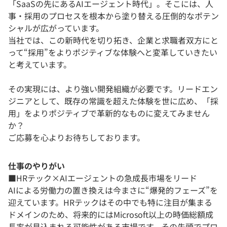
「SaaSの先にあるAIエージェント時代」。そこには、人
事・採用のプロセスを根本から塗り替える圧倒的なポテン
シャルが広がっています。
当社では、この新時代を切り拓き、企業と求職者双方にと
って“採用”をよりポジティブな体験へと変革していきたい
と考えています。
その実現には、より強い開発組織が必要です。リードエン
ジニアとして、既存の常識を超えた体験を世に広め、「採
用」をよりポジティブで革新的なものに変えてみません
か？
ご応募を心よりお待ちしております。
仕事のやりがい
■HRテック×AIエージェントの急成長市場をリード
AIによる労働力の置き換えは今まさに“爆発的フェーズ”を
迎えています。HRテックはその中でも特に注目が集まる
ドメインのため、将来的にはMicrosoft以上の時価総額成
長率が見込まれる可能性がある市場です。その先頭でプロ