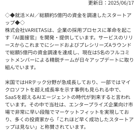
更新日：2025/06/17
◇◆就活×AI／総額約5億円の資金を調達したスタートア
ップ◆◇
株式会社VARIETASは、企業の採用プロセスに革命を起こ
す『AI面接官』を開発・提供しています。サービスのリリ
ースからこれまでにシードおよびプレシリーズAラウンド
で総額5億円の資金調達を達成し、現在は5名のフルコミ
ットメンバーによる精鋭チームが日々アップデートに取り
組んでいます。
米国ではHRテック分野が急成長しており、一部ではマイ
クロソフトを超え成長率を示す事例も見られる中で、
SaaSを超えるAIエージェントの時代が到来すると言われ
ています。その中で当社は、エンタープライズ企業向け市
場で非常に早い段階でマーケットフィットを実現してお
り、多くの投資家から「これほど早く成功したスタートア
ップは見ない」と称賛されています。