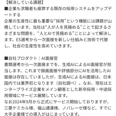
【解決している課題】
■企業も求職者も疲弊する既存の採用システムをアップデ
ートする
企業の生産性に最も重要な“採用”という機能には課題が山
積しています。当社は“人が人を見極める”ことで起きるさ
まざまな問題を、“人とAIで見極める”ことによって解決し
ます。ES選考から一次面接を新しい仕組みと技術で代替
し、社会の生産性を高めていきます。
■自社プロダクト：AI面接官
書類選考から一次面接までを、生成AIによるAI面接官が担
当します。これまで録画面接や評価部分にAIを活用したAI
面接は存在していましたが、生成AIによるAI面接は、日本
国内では業界初となります（自社調べ）。なお、現在はエ
ンタープライズ企業をメイン顧客とした新卒採用・中途採
用領域にサービス展開しています。
なお2024年9月から正式にサービス開始しておりますが、
三菱ケミカル様、福山通運様、ノバレーゼ様など、すでに
大手企業様での導入がはじまっています。