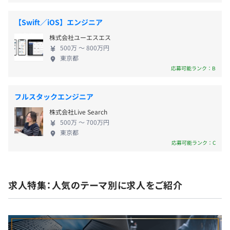
す。これまで録画面接や評価部分にAIを活用したAI面
抜3万円を上限として補助
24h365日面接を受験可能、エントリーから選考への歩留
接は存在していましたが、生成AIによるAI面接は、日
■ワークアウト補助（ジム利用1回につき3千円、1カ月あ
まりを改善。
【Swift／iOS】エンジニア
本国内では業界初となります（自社調べ）。なお、
たり上限2万円補助）
株式会社ユーエスエス
現在はエンタープライズ企業をメイン顧客とした新
■チームビルディング支援（社内交流費用のうち1チーム
◎初期選考時間：97%減少
500万 〜 800万円
卒採用・中途採用領域にサービス展開しています。
につき1カ月1名あたり1万円補助）
書類選考・1次面接の日程調整／実施／評価／申し送りす
東京都
なお2024年9月から正式にサービス開始しております
応募可能ランク：B
■病児保育利用サポート金（就業日に病児保育を利用する
べてAIが対応。
が、三菱ケミカル様、福山通運様、ノバレーゼ様な
場合1時間あたり3千円を補助※市町村等の補助を受ける
ど、すでに大手企業様での導入がはじまっています。
場合はその金額を差し引く）
◎内定承諾率：10%増加
フルスタックエンジニア
■VARIETASが実現したいこと 膨大な時間や費用がか
■介護サポート金（従業員やその家族に慶事や不幸があっ
求職者の志望動機を診断し、求職者にあった情報でアトラ
株式会社Live Search
かる母集団形成、マッチング、面接による見極め、
たときに支給される慶弔金制度を導入）
クト可能。
500万 〜 700万円
評価を新しい仕組みと技術で、時代に合わせて合理
■リファラル活動補助（候補者1人につき一回限り50万円
東京都
化していきます。 ①採用プロセスをAIで効率化 AI面
応募可能ランク：C
を支給／活動のための食事費用補助を参加者一人当たり5
◎面接の質：400%増加
接官の評価は、ES選考や一次面接の代替として活用
千円を上限に実費を支給）
Googleでも採用される構造化面接で、入社後活躍と強い
することができます。採用サイクルを最大限効率化す
相関に。
ることで、採用の質とスピードを同時に向上させ、
求人特集：人気のテーマ別に求人をご紹介
経営資源をより重要な業務に集中させることができ
◎面接の評価項目数：500%増加
ます。 ②企業と求職者を精度高くマッチング AI面接
経済産業省が定める、社会人基礎力を含めた16項目で評
◼︎SO付与あり
官がマルチアングルに評価した実力を元に、企業は
価可能に。
入社時配布に加え、毎年役職や実績に応じて配布予定で
「求職者」の選考を進めることができます。AI面接官