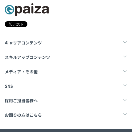
バックエンド
・開発言語：Python
・フレームワーク／ライブラリ：FastAPI／
Strawberry（GraphQL）
・インフラ：Azure
・OS：Linux・Docker
キャリアコンテンツ
ミドルウェア
転職・キャリア
未経験転職
新卒就活
スキルアップコンテンツ
・Neo4j／MongoDB
学習
スキルチェック
マンガ・ゲーム
メディア・その他
その他
・ソースコード管理：Github
Tech Team Journal
paiza times
note
SNS
・プロジェクト管理：Notion
・情報共有ツール：Slack／Notion
X
Facebook
採用ご担当者様へ
採用・教育をお考えの企業様へ
中途求人掲載はこちら
お困りの方はこちら
■開発の組織体制について
paizaとは？
お問い合わせ・FAQ