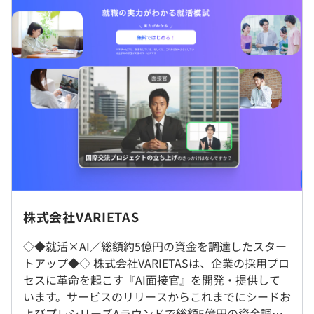
■プロダクトへの愛着：AI技術を活用し、採用プロセスそ
のものを変革しようというモチベーションが高いメンバー
が集結しています。
（※
想定年収
は年収提示額を保証するものではありません）
◆候補者と採用担当者のポテンシャルを引きだす『AI面接
官』
■フルフレックス制度
https://ai-interview.online/
※社員のポテンシャルが最大限発揮される時間帯での働き
生成AIで、企業も求職者も満足する次世代選考を実現しま
方を推奨しています。
す。
休憩時間：60分 ※昼食時間は業務の都合により各々の自
◼︎フルリモート可
主性に任せています
◎学生から高い満足度を獲得する
在宅勤務やワーケーションも可能なので、ひとりひとりの
株式会社VARIETAS
平均残業時間：平均20時間／月（残業は月10〜30時間と
『AI面接官』を体験した学生へのアンケートでは、高い満
生活スタイルに合わせて勤務場所を決められます。
幅があります）
足度が得られており、多くの学生が「もう一度AI面接を受
◇◆就活×AI／総額約5億円の資金を調達したスター
けたい」と回答しました。このシステムは、いつでもどこ
トアップ◆◇ 株式会社VARIETASは、企業の採用プロ
就業場所の変更範囲
でも面接を受けられるため、平等な基準で公正な評価をお
セスに革命を起こす『AI面接官』を開発・提供して
＜雇入時＞
こないます。さらに、面接後の詳細なフィードバックが、
います。サービスのリリースからこれまでにシードお
東京本社、および自宅
■完全週休2日制（土日祝）
学生のスキル向上を後押しし、満足度の向上につながって
よびプレシリーズAラウンドで総額5億円の資金調達