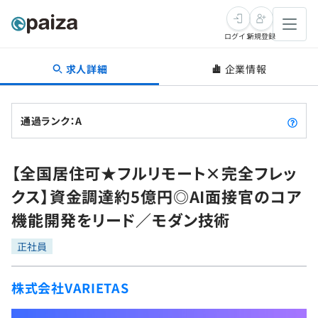
ログイン
新規登録
求人詳細
企業情報
転職・キャリア
未経験転職
求人検索
通過ランク：A
新卒就活
求人検索
インタビュー
【全国居住可★フルリモート×完全フレッ
学習
求人検索
インタビュー
転職成功ガイド
クス】資金調達約5億円◎AI面接官のコア
本選考
スキルチェック
講座一覧
機能開発をリード／モダン技術
転職成功ガイド
転職エージェント
ゲーム・マンガ
インターン
プログラミング言語
正社員
問題集
メディア
SQL
4択課題
株式会社VARIETAS
新卒エージェント
paizaとは？
Tech Team Journal
評価結果一覧
ナレッジ