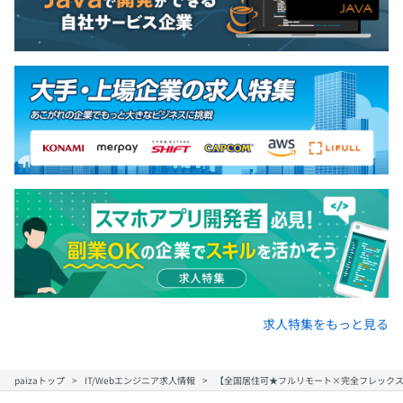
6カ月
Docker
【開発環境】
UI/UX
・Figma
求人特集をもっと見る
フロントエンド
・開発言語：JavaScript／TypeScript
・フレームワーク／ライブラリ：React／Next.js
paizaトップ
IT/Webエンジニア求人情報
【全国居住可★フルリモート×完全フレックス