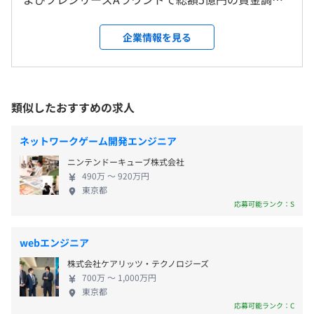
＜変更範囲＞
■年次有給休暇（入社半年経過後10日付与）
います。 『AI面接官』は、学生に寄り添った取り組みよ
を達成し、現在は5名のフルコミットメンバーによる
会社の定める場所（テレワークをおこなう場所を含む）
■アニバーサリー休暇（年間1日）
うな採用プロセスを実現しています。
精鋭チームが日々アップデートに取り組んでいます。
企業情報を見る
■連続休暇（年間5日）
米国ではHRテック分野が急成長しており、一部では
■ワーケーション特別休暇（年間3日）
受動喫煙防止措置に関する事項
【企業が抱えている悩みを解決する】
マイクロソフトを超え成長率を示す事例も見られる
■病児看護サポート休暇
屋内禁煙
▼労働時間／コストの悩み：73%
中で、SaaSを超えるAIエージェントの時代が到来す
∟家族が病気、怪我などを患った場合、または子の予防接
労働時間が逼迫していて、インターンシップ追加開催や基
ると言われています。その中で当社は、エンタープラ
類似したおすすめの求人
種や健康診断等の際に、年次有給休暇とは別に時間単位で
本給引き上げなど戦略的な人事施策に挑戦できない。
イズ企業向け市場で非常に早い段階でマーケットフ
取得できます。
ィットを実現しており、多くの投資家から「これほ
ネットワークゲーム開発エンジニア
▼面接の悩み：98%
上野毛駅
ど早く成功したスタートアップは見ない」と称賛さ
特に、応募者の人間性および能力や経験を見抜くことに半
ニンテンドーキューブ株式会社
れています。 【解決している課題】 ■企業も求職者
数以上の人事が悩む。
490万 〜 920万円
も疲弊する既存の採用システムをアップデートする
東京都
■通勤手当（会社規定に基づき支給／上限月額30,000
企業の生産性に最も重要な“採用”という機能には課
応募可能ランク：S
円）
▼応募者の動機づけの悩み：57%
題が山積しています。当社は“人が人を見極める”こと
■リモートワーク手当／リモートワーク環境構築サポート
新卒採用での競争が早期化により激化したため、内定承諾
で起きるさまざまな問題を、“人とAIで見極める”こ
（入社時上限5万円／その後月約1万円を支給）
率は年々低下する傾向にあり、動機づけの悩みが増加する
webエンジニア
とによって解決します。ES選考から一次面接を新し
■書籍購入および研修費用補助：
傾向に。
株式会社ケアリッツ・テクノロジーズ
い仕組みと技術で代替し、社会の生産性を高めてい
・書籍購入上限月1万円 ※3000円まで全額、超える部分
700万 〜 1,000万円
きます。 ■自社プロダクト：AI面接官 書類選考から
は半額を手当として支給（電子書籍含む）
東京都
【AI面接官で見込める効果】
一次面接までを、生成AIによるAI面接官が担当しま
応募可能ランク：C
・社外のセミナーや研修に参加する場合、1カ月あたり税
◎選考対象者数：20%増加