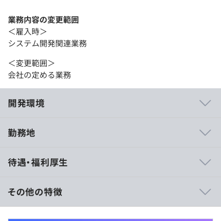
業務内容の変更範囲
＜雇入時＞
システム開発関連業務
＜変更範囲＞
会社の定める業務
開発環境
勤務地
■フルリモート対応可：オンラインミーティング主体で柔
待遇・福利厚生
軟な働き方を推進しています。
■成果重視の評価：セールス実績・チーム貢献度を公平に
評価します。
その他の特徴
■少数精鋭だからこそのダイナミズム：意思決定が早く、
試行錯誤を歓迎する文化が根付いています。
※ご経験とスキルにより決定いたします。