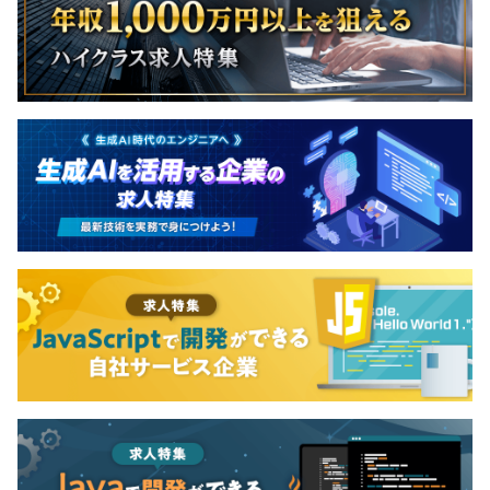
す。
が評価するさまざまな項目で候補者を評価できるた
◎面接内容の記録：300%増加
入社時に適性給与を下げた場合は、SO配布割合を上げる
め、精度の高いマッチングが実現されます。 【働き
面接内容を議事録・録画データ保存。面接情報を最大限引
ことも可能です。
やすい環境】 ■リモート可・裁量労働制を採用 世界
継ぎ可能。
各地にメンバーがいることから、明確な勤務時間を
設けず、裁量労働制を導入しています。ひとりひとり
【活用事例】
が働きやすい時間帯・仕事スタイルに合わせ、働く
・効率的な面接プロセスの実現による採用チームの労働環
ご経験とスキルにより昇給・昇格していきます。
時間を自分で決めることができます。社員のポテンシ
境改善
ャルが最大限発揮される時間帯・場所での働き方を
・AI面接官でアトラクト強化：内定承諾率と選考辞退率の
推奨しています。 ■開発スケジュールへのコミット
改善
メントを重視 当社では、柔軟な働き方を支援しなが
・人材要件の自動リコメンドを通して採用計画を早める
社会保険完備（健康保険・厚生年金加入・雇用保険・労災
らも、プロジェクトの成功とチームの目標達成には
保険）
コミットメントが不可欠です。プロジェクトの納期や
品質に責任を持ちつつ、効率的な時間管理をおこな
いながら、働く時間や場所を自由に選ぶことができ
アジャイル、スクラム
ます。これにより、仕事の要求と家庭生活のバランス
無期雇用
を取りながら、専門性とキャリアの成長を同時に追
求することが可能です。