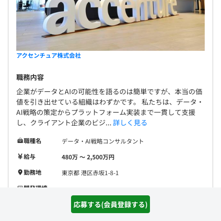
アクセンチュア株式会社
職務内容
企業がデータとAIの可能性を語るのは簡単ですが、本当の価
値を引き出せている組織はわずかです。 私たちは、データ・
AI戦略の策定からプラットフォーム実装まで一貫して支援
し、クライアント企業のビジ...
詳しく見る
職種名
データ・AI戦略コンサルタント
給与
480万 〜 2,500万円
勤務地
東京都 港区赤坂1-8-1
開発環境
フレームワー
応募する(会員登録する)
ク