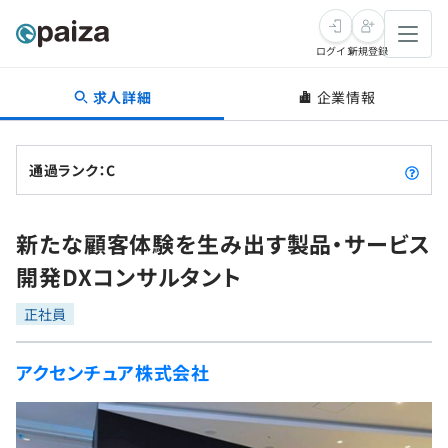
ログイン
新規登録
求人詳細
企業情報
転職・キャリア
未経験転職
求人検索
通過ランク：C
新卒就活
求人検索
インタビュー
新たな顧客体験を生み出す製品・サービス
学習
求人検索
インタビュー
転職成功ガイド
開発DXコンサルタント
本選考
スキルチェック
講座一覧
転職成功ガイド
転職エージェント
正社員
ゲーム・マンガ
インターン
プログラミング言語
問題集
アクセンチュア株式会社
メディア
SQL
4択課題
新卒エージェント
paizaとは？
Tech Team Journal
評価結果一覧
ナレッジ