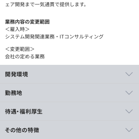
ェア開発まで一気通貫で提供します。
業務内容の変更範囲
＜雇入時＞
システム開発関連業務・ITコンサルティング
＜変更範囲＞
会社の定める業務
開発環境
勤務地
オブジェクト指向、ウォーターフォール、アジャイル、ス
待遇・福利厚生
クラム、プロトタイピング、グローバルチーム（多国籍メ
ンバー）
その他の特徴