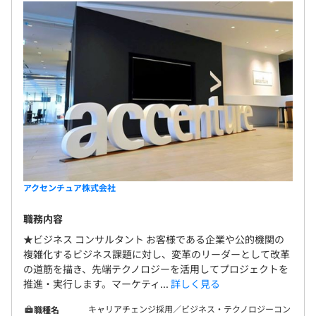
生も享受できます。
昇給・昇格あり
※評価に基づく
・健康保険
・厚生年金保険
アクセンチュア株式会社
・雇用保険
・労災保険
職務内容
★ビジネス コンサルタント お客様である企業や公的機関の
複雑化するビジネス課題に対し、変革のリーダーとして改革
の道筋を描き、先端テクノロジーを活用してプロジェクトを
無期雇用
推進・実行します。マーケティ...
詳しく見る
キャリアチェンジ採用／ビジネス・テクノロジーコン
職種名