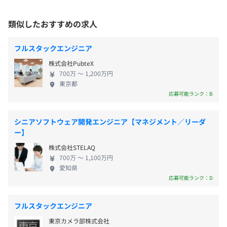
受動喫煙防止措置に関する事項
類似したおすすめの求人
屋内原則禁煙（喫煙室あり）
完全週休 2 日制(土日)
オフィスによっては喫煙室のある勤務先もある。またプロ
フルスタックエンジニア
祝日
ジェクトにてお客様先で業務を行う場合はそのルールに従
株式会社PubteX
年末年始
う。
700万 〜 1,200万円
年次有給休暇
東京都
私傷病休暇、結婚・出産・忌引休暇、母体保護休暇、配偶
応募可能ランク：B
者・ライフパートナー出産休暇・子の看護休暇
介護休業・育児休業
シニアソフトウェア開発エンジニア【マネジメント／リーダ
他
ー】
株式会社STELAQ
700万 〜 1,100万円
愛知県
■社会保険完備（雇用・労災・健康・厚生年金）
応募可能ランク：D
■交通費支給
■時間外勤務手当
フルスタックエンジニア
■深夜勤務手当
東京カメラ部株式会社