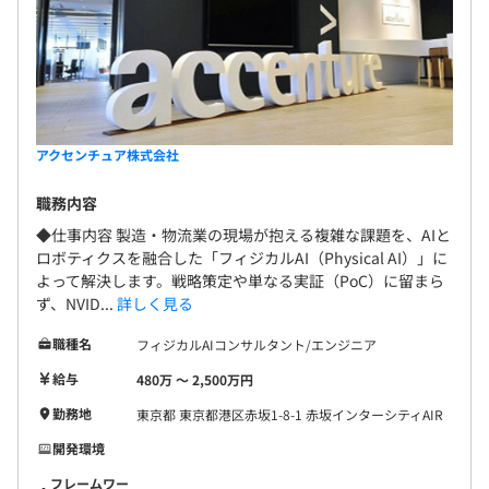
アクセンチュア株式会社
職務内容
◆仕事内容 製造・物流業の現場が抱える複雑な課題を、AIと
ロボティクスを融合した「フィジカルAI（Physical AI）」に
よって解決します。戦略策定や単なる実証（PoC）に留まら
ず、NVID...
詳しく見る
職種名
フィジカルAIコンサルタント/エンジニア
給与
480万 〜 2,500万円
勤務地
東京都 東京都港区赤坂1-8-1 赤坂インターシティAIR
開発環境
フレームワー