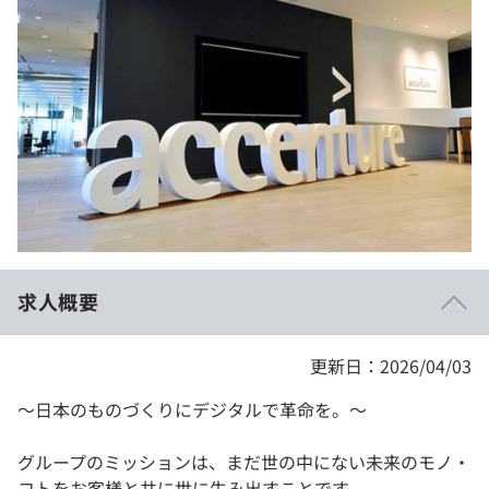
イベント・セミナー
paiza times
再チャレンジ結果一覧
リファレンス
インタビュー
note
就活成功ガイド
プラン
個人向けプラン
法人向けプラン
学校向けプラン
求人概要
契約内容・クーポン
更新日：2026/04/03
～日本のものづくりにデジタルで革命を。～
グループのミッションは、まだ世の中にない未来のモノ・
コトをお客様と共に世に生み出すことです。