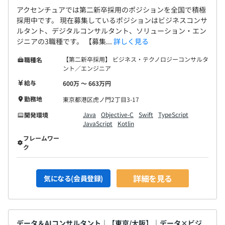
アクセンチュアでは第二新卒採用のポジションを全国で積極
採用中です。 現在募集しているポジションはビジネスコンサ
ルタント、デジタルコンサルタント、ソリューション・エン
ジニアの3職種です。 【募集...
詳しく見る
【第二新卒採用】 ビジネス・テクノロジーコンサルタ
職種名
ント／エンジニア
給与
600万 〜 663万円
勤務地
東京都港区虎ノ門2丁目3-17
Java
Objective-C
Swift
TypeScript
開発環境
JavaScript
Kotlin
フレームワー
ク
詳細を見る
気になる(会員登録)
データ＆AIコンサルタント｜【東京/大阪】｜データ×ビジ