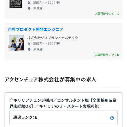
■出張手当
550万 〜 650万円
■住宅手当
東京都
■退職金制度
応募可能ランク：C
■研修制度
■資格取得支援
自社プロダクト開発エンジニア
■育児休業
株式会社ジオプラン・ナムテック
■介護休業
550万 〜 750万円
■短日短時間勤務制度
東京都
■ベビーシッター補助
応募可能ランク：B
■各種法人会員および契約施設・ホテル ほか
給与改定年1回
アクセンチュア株式会社が募集中の求人
【短日短時間勤務について】
一定の条件を満たした場合、週20時間及び週3日以上の範
◇キャリアチェンジ採用／コンサルタント職【全国採用＆業
囲内で勤務時間の選択が可能です（週3日で1日7時間勤務
界未経験OK】／キャリアのリ・スタート実現可能
など）。育児・介護のほか、ボランティア活動への参加も
対象理由として認められます。また、本制度を利用してい
通過ランク：E
る社員でもフルタイムの正社員と同様に評価され、福利厚