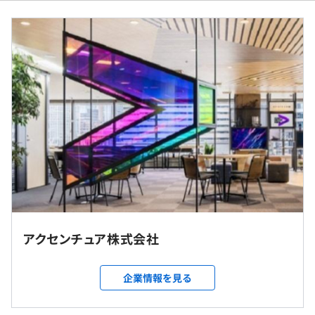
※記載の給与Rangeは手当を含まない基本給の記載となり
ます。
◆支給例：基本給＋賞与（年1回）＋諸手当
◆諸手当例：職位により支給対象が決定いたします。
・残業手当：実施分の支給
・住宅手当 等
（※
想定年収
は年収提示額を保証するものではありません）
就業場所の変更範囲
アクセンチュア株式会社
フレックスタイム制度 （コアタイムなし）
＜雇入時＞
1日の標準勤務時間 8時間00分
東京 / 大阪 / 愛知
標準勤務時間帯9:00～18:00
企業情報を見る
＜変更範囲＞
休憩時間：休憩60分
全国の支社
平均残業時間：1日平均1時間程度 ※管理職未満