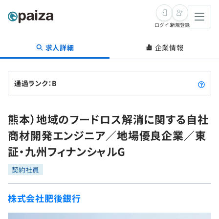
ログイン
新規登録
求人詳細
企業情報
転職・キャリア
未経験転職
求人検索
通過ランク：B
新卒就活
求人検索
インタビュー
熊本）地域のフードロス解消に関する自社
学習
求人検索
インタビュー
転職成功ガイド
商材開発エンジニア／地場優良企業／東
本選考
スキルチェック
講座一覧
証・九州フィナンシャルG
転職成功ガイド
転職エージェント
ゲーム・マンガ
インターン
プログラミング言語
契約社員
問題集
メディア
SQL
4択課題
株式会社肥後銀行
新卒エージェント
paizaとは？
Tech Team Journal
評価結果一覧
ナレッジ