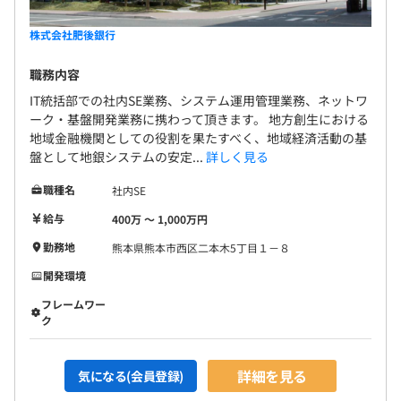
株式会社肥後銀行
職務内容
IT統括部での社内SE業務、システム運用管理業務、ネットワ
ーク・基盤開発業務に携わって頂きます。 地方創生における
地域金融機関としての役割を果たすべく、地域経済活動の基
盤として地銀システムの安定...
詳しく見る
職種名
社内SE
給与
400万 〜 1,000万円
勤務地
熊本県熊本市西区二本木5丁目１－８
開発環境
フレームワー
ク
詳細を見る
気になる(会員登録)