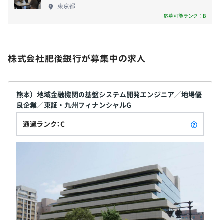
よるワンストップでの金融サービスの提供 など 【働
東京都
保険）、団体定期保険
く環境】 私たちは、社員の働きやすさに注力し、さ
応募可能ランク：B
まざまな環境を整備しています。 また仕事と同様、
プライベートも充実していただくためライフワーク
バランス向上に取り組んでいます。
有期雇用
株式会社肥後銀行が募集中の求人
契約更新の有無・契約期間の定め
あり(最大1年)
熊本）地域金融機関の基盤システム開発エンジニア／地場優
良企業／東証・九州フィナンシャルG
契約更新の判断基準
通過ランク：C
契約の更新は、本人の能力、業務量、業務成績、勤務態
度、会社の契約状況により判断
（正社員登用を前提としています）
契約更新の上限
最大1年