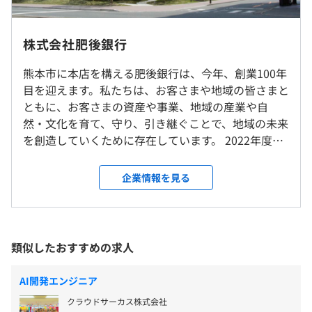
※転勤は当面想定していませんが、将来的な他地区への転
8:30～17:30 （所定労働時間 8時間）
・資格手当制度
勤の可能性があります
株式会社肥後銀行
休憩時間：60分
高度な資格取得者に対し、資格手当を支給します。
平均残業時間：10時間程度／月
熊本市に本店を構える肥後銀行は、今年、創業100年
就業場所の変更範囲
目を迎えます。私たちは、お客さまや地域の皆さまと
＜雇入時＞
ともに、お客さまの資産や事業、地域の産業や自
本店営業部、および自宅
Docker
然・文化を育て、守り、引き継ぐことで、地域の未来
＜変更範囲＞
〈年間休日120日〉
を創造していくために存在しています。 2022年度の
会社の定める場所
・週休2日制（土・日）
決算では147億円あまりの過去最高利益を計上するな
・祝日
ど、業績は好調です。今後も私たちは『地域価値共創
企業情報を見る
・年末年始（12/31～1/3）
受動喫煙防止措置に関する事項
グループへの進化』を10年ビジョンに掲げ、お客さ
・年次有給休暇：年間有給休暇10日～20日（下限日数
屋内禁煙
ま、地域、社員とともに活動し、成長してまいりま
は、入社半年経過後の付与日数となります）
す。 【九州フィナンシャルグループ】 ◎当行は、東
・連続休暇（5営業日、年2回取得）
証上場、九州フィナンシャルグループのメンバーで
類似したおすすめの求人
・慶弔休暇
す。 九州フィナンシャルグループは、銀行持株会社
・ボランティア休暇
熊本市電「辛島町」より徒歩3分
である九州フィナンシャルグループ、ならびに私た
・育児休暇制度
AI開発エンジニア
ち株式会社肥後銀行、株式会社鹿児島銀行、九州 FG
・育児休業
クラウドサーカス株式会社
証券株式会社を含む連結子会社20社、計21社で構成