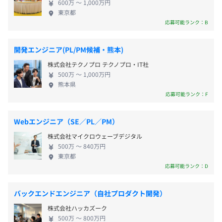
・介護休業 など
600万 〜 1,000万円
され、銀行業務を中心にリース業務、クレジットカ
東京都
ード業務、信用保証業務、信託業務、金融商品取引
応募可能ランク：B
業務等の金融サービスに係る業務をおこなっており
ます。 九州フィナンシャルグループは、地元である
・通勤手当
開発エンジニア(PL/PM候補・熊本)
中・南九州を基盤に、グループ経営資源を最大限に
・家族手当
株式会社テクノプロ テクノプロ・IT社
活用し、持続可能な地域社会の実現に積極的に貢献
・勤務地手当
500万 〜 1,000万円
しています。 ◆強固な営業基盤 地元である中・南九
熊本県
州（熊本、鹿児島、宮崎）一円を網羅した店舗ネッ
応募可能ランク：F
トワークを有するとともに、預金・貸出金ともに圧
倒的なマーケットシェアを確保しており、強固な営
賞与：年2回（6月、12月）※業績による
Webエンジニア（SE／PL／PM）
業基盤を構築しております。 ◆SDGsを軸とした持続
株式会社マイクロウェーブデジタル
可能な社会づくり、地域経済発展への貢献 健全な財
500万 〜 840万円
務基盤を生かし地元に対して徹底的にコミットする
東京都
ことにより、お客さま・地域の持続的な発展に貢献
応募可能ランク：D
昇給：年1回（7月）
しております。 ・先駆的なESG金融への取り組み／
気候変動への対応 など ◆グループ総合力 ～地域やお
バックエンドエンジニア（自社プロダクト開発）
客さまの課題解決に向けた積極的な取り組み～ ・観
株式会社ハッカズーク
光・農林水産分野への取り組み／銀・証・信連携に
社会保険完備（健康保険・厚生年金保険、雇用保険・労災
500万 〜 800万円