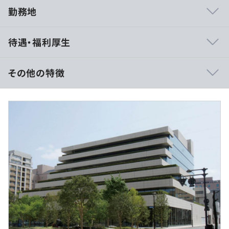
勤務地
◆キャリアチャレンジ制度
待遇・福利厚生
ご自身の希望する部署等での勤務にチャレンジできる制
度。
本部各部や営業店以外にも鹿児島銀行、九州FG証券など
その他の特徴
の関連会社やメガバンク、政府系金融機関、証券会社、税
理士法人への出向等にチャレンジできます。
・経験・能力・スキル等を考慮し、話し合いのうえ決定い
たします
◆自己啓発
・賞与は、業績により年2回支給いたします。
・資格取得
・当初１年間は嘱託（契約社員）にて採用。
業務に役立つ知識の習得を支援しています。
・１年以内に正行員登用へ登用あり
対象の資格を取得した際に奨励金を支給する制度等があり
ます。
・自宅学習
従業員専用ポータルサイト「ひぎん学びネット」を利用で
（※
想定年収
は年収提示額を保証するものではありません）
きます。研修動画の視聴や業務マニュアルの閲覧などを自
宅PCでおこなえます。