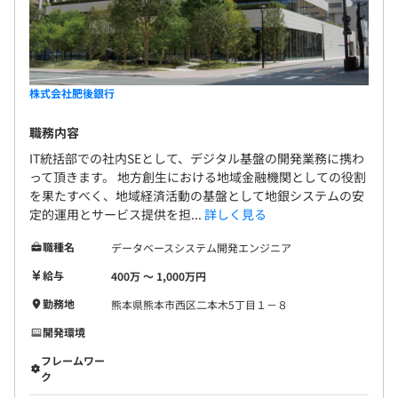
6～12カ月
株式会社肥後銀行
職務内容
IT統括部での社内SEとして、デジタル基盤の開発業務に携わ
って頂きます。 地方創生における地域金融機関としての役割
を果たすべく、地域経済活動の基盤として地銀システムの安
定的運用とサービス提供を担...
詳しく見る
職種名
データベースシステム開発エンジニア
給与
400万 〜 1,000万円
勤務地
熊本県熊本市西区二本木5丁目１－８
開発環境
フレームワー
ク