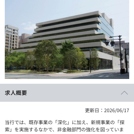
イベント・セミナー
paiza times
再チャレンジ結果一覧
リファレンス
インタビュー
note
就活成功ガイド
プラン
個人向けプラン
法人向けプラン
学校向けプラン
求人概要
契約内容・クーポン
更新日：2026/06/17
当行では、既存事業の「深化」に加え、新規事業の「探
索」を実施するなかで、非金融部門の強化を図っていま