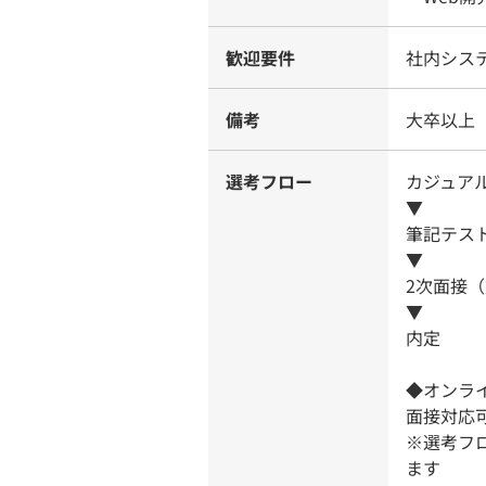
歓迎要件
社内シス
備考
大卒以上
選考フロー
カジュアル
▼
筆記テス
▼
2次面接
▼
内定
◆オンラ
面接対応可
※選考フ
ます