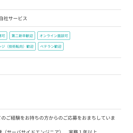
/自社サービス
務可
第二新卒歓迎
オンライン面談可
ンジ（技術転向）歓迎
ベテラン歓迎
てのご経験をお持ちの方からのご応募をおまちしていま
開発（サーバサイドエンジニア） 実務１年以上