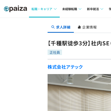
転職・キャリア
未経験転職
新卒就活
求人検索
求人検索
求人検索
求人詳細
企業情報
本選考
インタビュー
インタビュー
インターン
【千種駅徒歩3分】社内S
転職成功ガイド
転職成功ガイド
正社員
新卒エージェ
転職エージェント
株式会社アテック
イベント・セ
インタビュー
就活成功ガイ