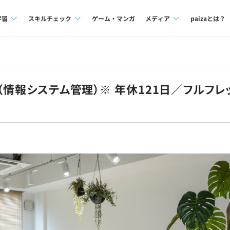
学習
スキルチェック
ゲーム・マンガ
メディア
paizaとは？
講座一覧
プログラミング言語
Tech Team Journal
問題集
SQL
paiza times
E（情報システム管理）※ 年休121日／フルフ
4択課題
評価結果一覧
note
ント
ナレッジ
再チャレンジ結果一覧
ミナー
リファレンス
プラン
ド
個人向けプラン
法人向けプラン
学校向けプラン