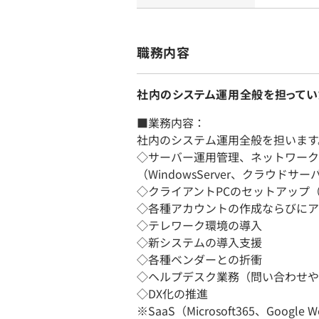
職務内容
社内のシステム運用全般を担ってい
■業務内容：
社内のシステム運用全般を担います
◇サーバー運用管理、ネットワーク
（WindowsServer、クラウド
◇クライアントPCのセットアップ（Wi
◇各種アカウントの作成ならびにア
◇テレワーク環境の導入
◇新システムの導入支援
◇各種ベンダーとの折衝
◇ヘルプデスク業務（問い合わせや
◇DX化の推進
※SaaS（Microsoft365、Goog