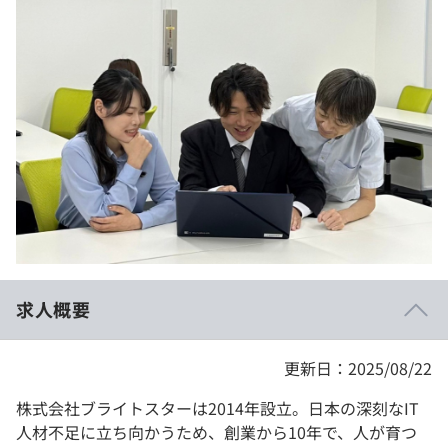
イベント・セミナー
paiza times
再チャレンジ結果一覧
リファレンス
インタビュー
note
就活成功ガイド
プラン
個人向けプラン
法人向けプラン
学校向けプラン
求人概要
契約内容・クーポン
更新日：2025/08/22
株式会社ブライトスターは2014年設立。日本の深刻なIT
人材不足に立ち向かうため、創業から10年で、人が育つ