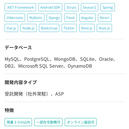
.NET Framework
Android SDK
Struts
Seasar2
Spring
Hibernate
MyBatis
Django
Flask
Angular
React
Vue.js
Node.js
Bootstrap
Flutter
Next.js
Nuxt.js
データベース
MySQL、PostgreSQL、MongoDB、SQLite、Oracle、
DB2、Microsoft SQL Server、DynamoDB
開発内容タイプ
受託開発（社外常駐）、ASP
特徴
残業３０H以内
一部在宅勤務可
オンライン面談可