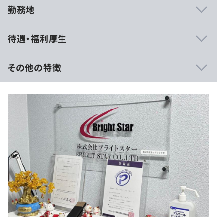
勤務地
就業先により異なる
待遇・福利厚生
その他の特徴
・決済システムの開発
年収：300～900万
・販売アプリの開発
給与形態 年俸制 (250,000～750,000円/月)
・社内人員管理システムの開発
※経験・スキルを十分考慮の上で入社前に提示致します。
・カーナビ開発
※待機期間が発生した場合は６割を支給
・銀行系システムの取引サービスの更新
固定残業手当45H/月 70,000～150,000円を上記月給に含
む
（固定残業時間を超過した場合は別途支給する）
・自社講師による研修
・図書制度
・資格支援制度
・勉強会
（※
想定年収
は年収提示額を保証するものではありません）