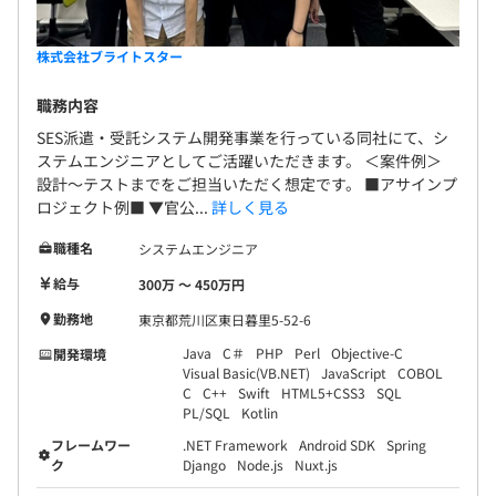
株式会社ブライトスター
職務内容
SES派遣・受託システム開発事業を行っている同社にて、シ
ステムエンジニアとしてご活躍いただきます。 ＜案件例＞
設計〜テストまでをご担当いただく想定です。 ■アサインプ
ロジェクト例■ ▼官公...
詳しく見る
職種名
システムエンジニア
給与
300万 〜 450万円
勤務地
東京都荒川区東日暮里5-52-6
Java
C＃
PHP
Perl
Objective-C
開発環境
Visual Basic(VB.NET)
JavaScript
COBOL
C
C++
Swift
HTML5+CSS3
SQL
PL/SQL
Kotlin
フレームワー
.NET Framework
Android SDK
Spring
ク
Django
Node.js
Nuxt.js