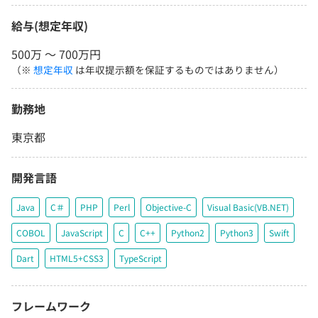
給与(想定年収)
500万 〜 700万円
（※
想定年収
は年収提示額を保証するものではありません）
勤務地
東京都
開発言語
Java
C＃
PHP
Perl
Objective-C
Visual Basic(VB.NET)
COBOL
JavaScript
C
C++
Python2
Python3
Swift
Dart
HTML5+CSS3
TypeScript
フレームワーク