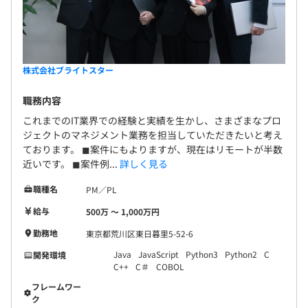
株式会社ブライトスター
職務内容
これまでのIT業界での経験と実績を生かし、さまざまなプロ
ジェクトのマネジメント業務を担当していただきたいと考え
ております。 ◼︎案件にもよりますが、現在はリモートが半数
近いです。 ◼︎案件例...
詳しく見る
職種名
PM／PL
給与
500万 〜 1,000万円
勤務地
東京都荒川区東日暮里5-52-6
Java
JavaScript
Python3
Python2
C
開発環境
C++
C＃
COBOL
フレームワー
ク