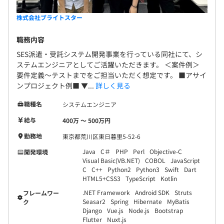
株式会社ブライトスター
職務内容
SES派遣・受託システム開発事業を行っている同社にて、シ
ステムエンジニアとしてご活躍いただきます。 ＜案件例＞
要件定義〜テストまでをご担当いただく想定です。 ■アサイ
ンプロジェクト例■ ▼...
詳しく見る
職種名
システムエンジニア
給与
400万 〜 500万円
勤務地
東京都荒川区東日暮里5-52-6
Java
C＃
PHP
Perl
Objective-C
開発環境
Visual Basic(VB.NET)
COBOL
JavaScript
C
C++
Python2
Python3
Swift
Dart
HTML5+CSS3
TypeScript
Kotlin
.NET Framework
Android SDK
Struts
フレームワー
Seasar2
Spring
Hibernate
MyBatis
ク
Django
Vue.js
Node.js
Bootstrap
Flutter
Nuxt.js