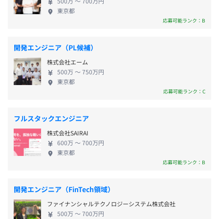
・交通費全額支給
500万 〜 700万円
ライフバランス重視」など、1人1人の個性や仕事へ
東京都
の考え方を尊重しています。もしもお客様先で問題が
応募可能ランク：B
全体：260人
起きても、会社全体でサポートするため常駐先でも
営業・管理本部：18人
安心して活躍できます。 【IT技術者が立ち上げた
年俸に含む
開発エンジニア（PL候補）
IT技術者：242人
「エンジニアが主役」の会社】 会社もエンジニアと
株式会社エーム
共に成長し続ける。それが同の願い、目指している
500万 〜 750万円
こと。国家資格や業界で求められるベンダー資格の
東京都
取得も必要に応じて支援しますので、本物の実力を
応募可能ランク：C
昇給査定年 1回（4月）
＜上司・同僚にあたるエンジニアの経験年数＞
備えたエキスパートを目指していけます。
①JAVA 27年
フルスタックエンジニア
②IOS 6年
③IOS 8年
株式会社SAIRAI
試用期間6ヶ月（待遇の変更はありません）
600万 〜 700万円
④C# 15年
東京都
⑤C 10年
応募可能ランク：B
⑥cobol 5年
⑦RPA 6年
開発エンジニア（FinTech領域）
無期雇用
⑧AWS 3年
ファイナンシャルテクノロジーシステム株式会社
500万 〜 700万円