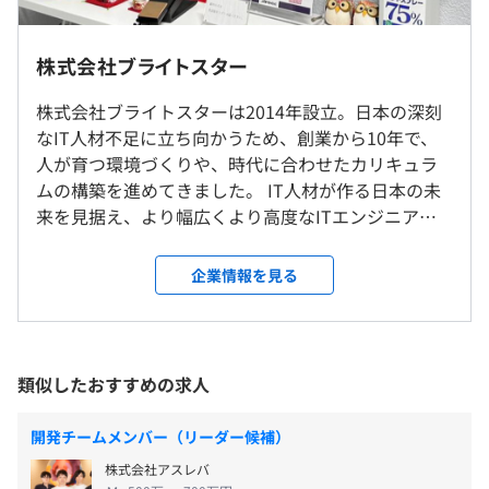
就業場所の変更範囲
株式会社ブライトスター
＜雇入時＞
9時00分〜18時00分
株式会社ブライトスターは2014年設立。日本の深刻
東京本社、首都圏エリアの常駐先、および自宅
実働8時間（但しプロジェクトにより変動） 1ケ月単位
なIT人材不足に立ち向かうため、創業から10年で、
＜変更範囲＞
の変形労働時間制を採用することがある
人が育つ環境づくりや、時代に合わせたカリキュラ
会社の定める場所
休憩時間：1時間※プロジェクトにより変更あり
●言語：Java、.Net、C#、ASP、VB、C/VC++、Perl、
ムの構築を進めてきました。 IT人材が作る日本の未
平均残業時間：10時間以下（2024年度実績）
UnixC/C++、Delphi、Android、objective-c、COBOL、
来を見据え、より幅広くより高度なITエンジニアの
受動喫煙防止措置に関する事項
XML、UML、JavaScript、PHP
育成が必要であると考えております。 【取引先200社
屋内禁煙
●OS：Windows、UNIX、Linux
以上/豊富な案件から自分の理想的な案件を選択出来
企業情報を見る
●データベース：Oracle、SQL Server、DB2、
ます】 当社は高い営業力によって続々と案件獲得に
年間休日：125日以上
Postgres、MySQL、Access、SYBASE
成功しています。様々な使用言語の開発プロジェクト
・完全週休2日制(土日祝日)
●ネットワーク：WEBサーバー構築、UNIXシステム管理
はもちろん、要件定義や詳細設計といったSE上流工
・年次有給休暇制度(初年度10日)
程の案件まで多種多様です。そのため、スキルや希望
類似したおすすめの求人
・慶弔休暇、夏季休暇、年末年始休暇
に合わせて、理想的な案件を豊富なオファーの中か
ら選択できます。 【現場エンジニアへの充実サポー
開発チームメンバー（リーダー候補）
評価シートあり(現場の評価5割、自社人事評価5割）
ト】 元現場出身の社長が設立させたエンジニア第一
株式会社アスレバ
主義の会社です。「キャリアアップ重視」や「ワーク