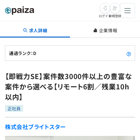
ログイン
新規登録
求人詳細
企業情報
転職・キャリア
未経験転職
求人検索
通過ランク：D
新卒就活
求人検索
インタビュー
【即戦力SE】案件数3000件以上の豊富な
学習
求人検索
インタビュー
転職成功ガイド
案件から選べる【リモート6割／残業10h
本選考
スキルチェック
講座一覧
以内】
転職成功ガイド
転職エージェント
ゲーム・マンガ
インターン
プログラミング言語
正社員
問題集
メディア
SQL
4択課題
株式会社ブライトスター
新卒エージェント
paizaとは？
Tech Team Journal
評価結果一覧
ナレッジ