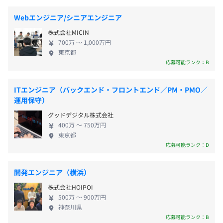
アントのデジタルトランスフォーメーションの実現
年間休日125日以上
らの引き継ぎを基にお客様が現場内で課題に感じている部
を目指しています。 「チーム開発に興味がある」
・完全週休2日制（土日）
Webエンジニア/シニアエンジニア
分を解決するために営業と一緒に考え、お客様へ積極的に
「幹部,マネージャーを目指したい」 「もっと上のス
・祝日
ご提案を行います。
株式会社MICIN
テージにトライしてキャリアと年収を上げたい」 こ
・GW休暇
700万 〜 1,000万円
のような希望をお持ちの方には、オススメの開発環
・年末年始休暇
東京都
このような共有の場を設けることで、普段お客様とやり取
境です。 エンジニアにとっては、最先端技術に関わ
応募可能ランク：B
・夏季休暇
りが多い営業担当と、実際開発を行うエンジニア・デザイ
りながら、平均還元率70%超の給与、各種手当など
・慶弔休暇
ナーとで共通認識を深めることができ、開発・問題解決に
活躍が反映されやすい環境があります。ワークライフ
・有給休暇
向けて連携を取ることができます。
ITエンジニア（バックエンド・フロントエンド／PM・PMO／
バランス重視、社内サポート、メンター制度、有給
運用保守）
・バースデー休暇
取得、福利厚生の充実など社員が安心して所属して
・産前産後休暇
また、別途「 コーチング制度 」を導入し、業務進行にお
グッドデジタル株式会社
いられる会社にするよう、社内環境もブラッシュア
・育児休暇（取得実績あり）
ける技術的な「不安」や「キャリアアップ」における悩み
400万 〜 750万円
ップしています。 これからも、エンド企業様を中心
東京都
などを気軽に相談できる環境を整えています。
にチームを拡大していく予定です。 お客様と伴走
応募可能ランク：D
し、社内メンバーとのチームワークを取りながらの
業務は従来のSES業務よりもやりがいと濃いキャリア
開発エンジニア（横浜）
・交通費全額支給
を感じてください。
・出張手当
ご希望に応じて支給予定
株式会社HOIPOI
・役職手当（月10万円）
500万 〜 900万円
神奈川県
・職能手当（月5万円）
応募可能ランク：B
・メンター手当（月1～2万円）