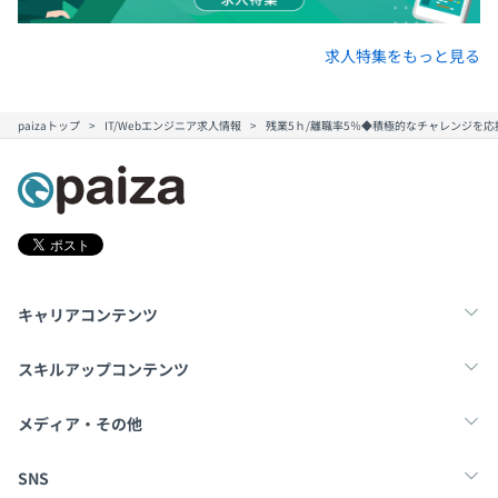
求人特集をもっと見る
paizaトップ
IT/Webエンジニア求人情報
残業5ｈ/離職率5％◆積極的なチャレンジを
キャリアコンテンツ
転職・キャリア
未経験転職
新卒就活
スキルアップコンテンツ
学習
スキルチェック
マンガ・ゲーム
メディア・その他
Tech Team Journal
paiza times
note
SNS