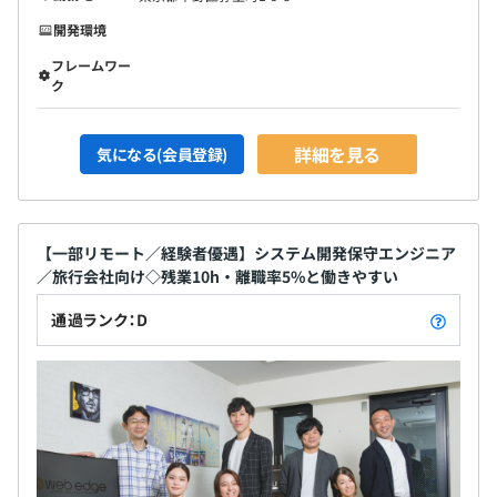
開発環境
フレームワー
平均年齢29歳／満足感ある働き方が好評
ク
ツキイチ制度（映画・書籍・ラーメン代月1回支給）やバ
ースデー休暇、プロテイン飲み放題など、ユニークな制度
詳細を見る
がエンジニアに喜ばれています。
気になる(会員登録)
また、給与還元率が高く、明確な評価制度のもと1年で15
万円給与UPした人も！エンジニアが働きやすい環境づく
りに注力しています。
【一部リモート／経験者優遇】システム開発保守エンジニア
／旅行会社向け◇残業10h・離職率5%と働きやすい
通過ランク：D