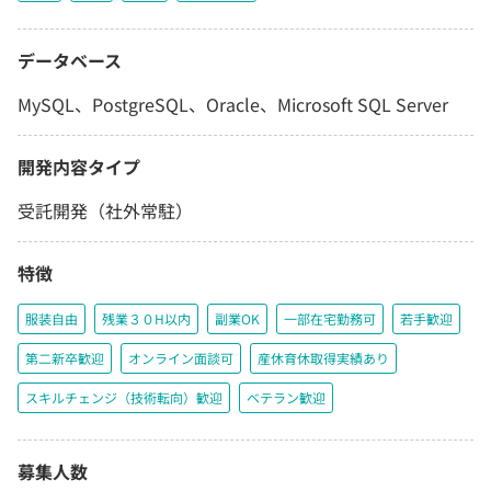
データベース
MySQL、PostgreSQL、Oracle、Microsoft SQL Server
開発内容タイプ
受託開発（社外常駐）
特徴
服装自由
残業３０H以内
副業OK
一部在宅勤務可
若手歓迎
第二新卒歓迎
オンライン面談可
産休育休取得実績あり
スキルチェンジ（技術転向）歓迎
ベテラン歓迎
募集人数