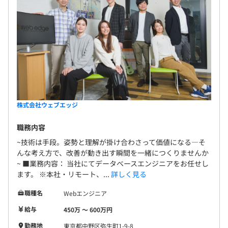
コーチング、メンター体制など
6カ月（待遇変更なし）
所属して安心を感じられる環境が整っていることです。
中長期的に活躍してくれるメンバーは、旅行、ご結婚、ご
出産といったプライベートなイベントにも積極的でワーク
ライフバランスの整った生活を送っています。
【上位へ進める4つのキャリアパス】
株式会社ウェブエッジ
１）ITスペシャリスト・・・アーキテクチャや特定分野の
技術に特化などより高単価なスキルを追求
職務内容
２）PM、プロジェクトマネージャ・・・QCDやリスク管
~技術は手段。姿勢と理解が掛け合わさって価値になる―そ
理、工程管理などのプロジェクト管理を追求
んな考え方で、改善が動き出す瞬間を一緒につくりませんか
３）スクラムマスター・・・別事業部ではアジャイル開発
~ ■業務内容： 当社にてデータベースエンジニアをお任せし
ます。 ※本社・リモート、...
詳しく見る
ラボを行っているので、認定スクラムマスターとしてアジ
ャイルを追求
職種名
Webエンジニア
４）技術部門マネージャ・・・メンバーのマネジメントや
給与
450万 〜 600万円
育成を含めて技術部門の組織拡大に貢献
勤務地
東京都中野区弥生町1-9-8