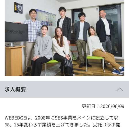
イベント・セミナー
paiza times
再チャレンジ結果一覧
リファレンス
インタビュー
note
就活成功ガイド
プラン
個人向けプラン
法人向けプラン
学校向けプラン
求人概要
契約内容・クーポン
更新日：2026/06/09
WEBEDGEは、2008年にSES事業をメインに設立して以
来、15年変わらず業績を上げてきました。受託（ラボ開