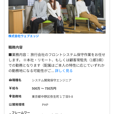
株式会社ウェブエッジ
職務内容
■業務内容： 旅行会社のフロントシステム保守作業をお任せ
します。 ※本社・リモート、もしくは顧客常駐先（1都3県）
での勤務となります（配属はご本人の特性に応じていずれか
の勤務地になる可能性がご...
詳しく見る
職種名
システム開発保守エンジニア
給与
500万 〜 750万円
勤務地
東京都中野区弥⽣町１丁目9-8
開発環境
PHP
フレームワー