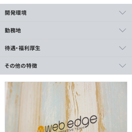
開発環境
勤務地
◆メンター制度
待遇・福利厚生
経験豊富な人（メンター）が、より若い、または経験の浅
い方（メンティー）にちょっとした不安事や悩み事でも溜
め込まず、社内に相談しやすい環境づくりをしています。
その他の特徴
メンターは、メンティーの仕事のことやプライベートであ
ったことを傾聴し、メンティーのモチベーション面やメン
【月給】25万円～
タル面を保ちつつ、毎月実施される面談で（まずは簡単
基本給：22.7万円〜
な）目標を設定し、目標を達成するためのアドバイスや応
固定残業代：3.2万円〜（20時間）
援を行っています。
※残業がない場合も支給し、超過する場合は別途支給しま
当社では入社後、先輩社員がメンターとしてサポートに付
す。
きます。仕事上の相談はもちろんのこと、スキルアップや
※経験、スキルを考慮して決定します。
キャリアに関することなど、いつでもちょっとした悩みで