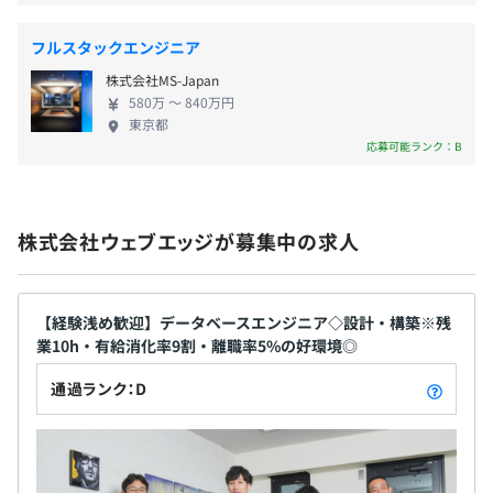
・資格手当
・報奨金
フルスタックエンジニア
・住宅手当（入社2年目以降、月2万円）
株式会社MS-Japan
580万 〜 840万円
東京都
【SESを超えたキャリア形成】
応募可能ランク：B
弊社ではエンド顧客と伴走する一次請け案件において培っ
年2回（4月・9月）
たビジネススキームを事業拡大のノウハウとし、別案件で
も適用できるか検討していきます。
メンバーは、ビジネスの様々な場面で顧客に対して提案ベ
株式会社ウェブエッジが募集中の求人
ースで行動することができるようになり、従来のSESエン
協会けんぽ、雇用保険、労災保険、健康保険、厚生年金
ジニアを超えた成長を遂げることができます。
私たちと技術 + 顧客伴走型のスタイルを身に着け、広く活
【経験浅め歓迎】データベースエンジニア◇設計・構築※残
躍できるプレイヤーを目指してみませんか？
業10h・有給消化率9割・離職率5%の好環境◎
通過ランク：D
無期雇用
【安心感】
定着率95%の要因は、平均還元率70%超の給与支給は当
然のこととして、
常にチャットで相談できるフォロー体制、キャリア相談や