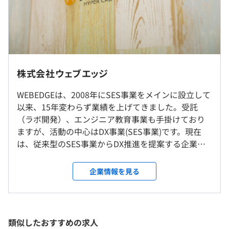
も相談できる環境を整えています。
【年収実例】
500万円／26歳 経験4年（月給42万円）
【入社した方のインタビュー】
720万円／29歳 経験6年（月給60万円）
・思っていたよりも上の人たちとの距離が近く、困ったこ
960万円／41歳 経験10年（月給80万円）
とがあれば気兼ねなく相談できた
・専門知識や社会人としてのマインドを学べた
就業場所の変更範囲
株式会社ウェブエッジ
・頑張っただけ成果に反映されるので仕事のやりがいがあ
＜雇入時＞
る
WEBEDGEは、2008年にSES事業をメインに設立して
東京本社、参画先顧客、および自宅
（※
想定年収
は年収提示額を保証するものではありません）
以来、15年変わらず業績を上げてきました。受託
＜変更範囲＞
（ラボ開発）、エンジニア教育事業も手掛けており
会社の定める場所（テレワークを行う場所を含む）
ますが、活動の中心はDX事業(SES事業)です。現在
◆フィードバック＆コーチング制度
は、従来型のSES事業からDX推進を提案する企業へ
9:00～18:00
受動喫煙防止措置に関する事項
チーム開発を重視している当社では、営業とエンジニア・
と、一歩踏み込んだ変化を始めております。 私たち
休憩時間：休憩60分 ※昼食時間は業務の都合により各々
従業員に対する受動喫煙対策：あり
デザイナー間に「 フィードバック制度 」を設けていま
は、自分たちをIoTやAI、クラウド、ブロックチェー
企業情報を見る
の自主性に任せています
対策内容：敷地内禁煙
す。
ンといった最新テクノロジーを組み合わせたソリュ
平均残業時間：平均5時間／月
ーションを提供する“デジタルインテグレーター”と
まず、営業担当がお客様のご要望やご意見をヒアリング
して捉えています。上流工程の業務にも対応するDX
し、お客様と当社の間でイメージの摺合せができた状態で
コンサルティングに注力し、ワンストップでクライ
類似したおすすめの求人
開発チームへと引き継ぎます。開発チームは、営業担当か