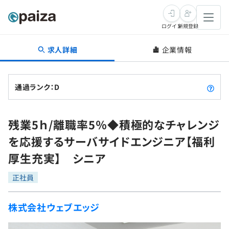
ログイン
新規登録
求人詳細
企業情報
転職・キャリア
未経験転職
求人検索
通過ランク：D
新卒就活
求人検索
インタビュー
残業5ｈ/離職率5％◆積極的なチャレンジ
学習
求人検索
インタビュー
転職成功ガイド
を応援するサーバサイドエンジニア【福利
本選考
スキルチェック
講座一覧
厚生充実】 シニア
転職成功ガイド
転職エージェント
ゲーム・マンガ
インターン
プログラミング言語
正社員
問題集
メディア
SQL
4択課題
株式会社ウェブエッジ
新卒エージェント
paizaとは？
Tech Team Journal
評価結果一覧
ナレッジ