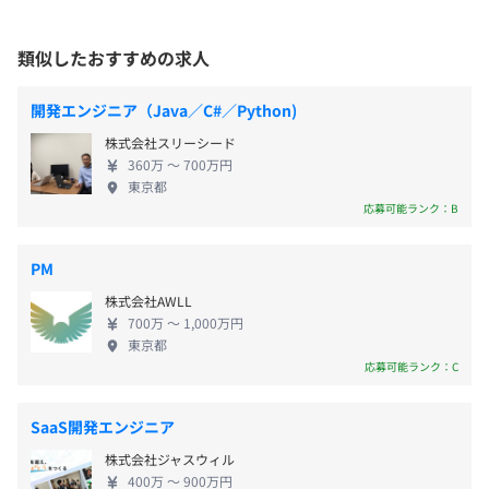
＜変更範囲＞
GoogleのPWA（Directory of Agencies Building
＊「キャンパスDX × 学生ポータルアプリ」で既存ツール
会社の定める場所（テレワークを行う場所を含む）
Progressive Web Apps）に登録され、【Monaca】や
を統合 など
類似したおすすめの求人
・年に1回
【Onsen UI】のプロダクトを創出した、私たちアシ
受動喫煙防止措置に関する事項
・4月分(4/1-4/30)から対象（※支給日は5/20）
アルがさらに目指すのは、日本の情報技術力をグロ
開発エンジニア（Java／C#／Python)
・従業員に対する受動喫煙対策：あり
・査定の結果、昇給・据置が決定（※非常に稀ですが、降
ーバル基準にすることです。 （PWAには、日本企業
株式会社スリーシード
対策内容：敷地内禁煙
給することもあります）
の中から２社が登録） 【アシアルのスタンスに共感
個人の成長を応援するための制度として、
360万 〜 700万円
し、共に高めていける仲間をお待ちしております。】
・日本語（母国語としないメンバー対象）、英語語学力を
東京都
アシアルは、情報テクノロジーを使って、世の中の
向上させることを目的とした「語学トレーニング補助」
応募可能ランク：B
人や社会が、より豊かになることを実現するための
・勉強会やカンファレンスなどの参加費などを補助する
エキスパート集団です。メンバーは世界各国から集ま
社会保険完備（雇用・健康・労災・厚生年金）
「コミュニティ活動補助」
PM
り、それぞれの専門領域や仕事におけるこだわりを
・業務に必要な書籍を自由に購入できる「図書費補助」
株式会社AWLL
もち、期待値の半歩先をいくソリューションを提供
・指定された資格試験の試験費用を補助する「試験・試験
700万 〜 1,000万円
するために、チームで協力をして仕事に取り組んで
費補助」
東京都
います。 私たちの力を提供することで、クライアン
などが設定されています。
無期雇用
応募可能ランク：C
トやユーザーが求めることに対して一緒に伴走し、
社会の可能性を広げていきたいと考えます。AIなどを
SaaS開発エンジニア
活用して生産性を向上するとともにクライアントや
株式会社ジャスウィル
ユーザーへの価値提供を最大化することに努めます。
・メモリ16GB以上保証（利用するソフトウェア、仮想化
あり（3ヵ月）
400万 〜 900万円