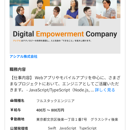
ます。スケジュール管理などが得意でリーダーを担う役割
のエンジニアは、複数のプロジェクトを並行して担当しま
す。
◆プロジェクトのアサインは、本人の希望、その時の各人
のスケジュールにより決定ます。
※ 開発は基本的に社内で行い、クライアント企業に出向
するケースはありません。
アシアル株式会社
職務内容
【仕事内容】 Webアプリやモバイルアプリを中心に、さまざ
まなプロジェクトにおいて、エンジニアとしてご活躍いただ
きます。 - JavaScript/TypeScript（Node.js, ...
詳しく見る
職種名
フルスタックエンジニア
給与
400万 〜 800万円
勤務地
東京都文京区後楽一丁目１番7号 グラスシティ後楽
Swift
JavaScript
TypeScript
開発環境