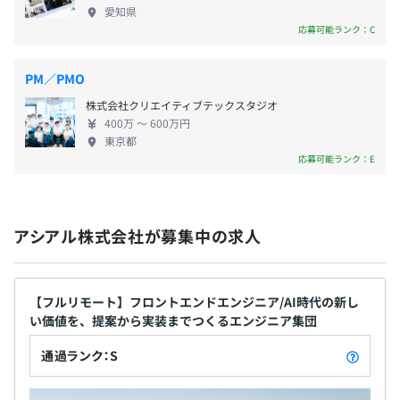
アシアルの価値は「働く人の総合力」がすべて。も
などにより必要な容量を設定）
愛知県
っと成長したい、良いものを作りたいという意欲を
・Mac・Windows選択可
応募可能ランク：C
共に高め合いながら、より豊かな社会を創っていき
・メーカー・機種については応相談
ましょう。
・希望者には外付けディスプレイ付き（複数台可）
PM／PMO
・使用するマウスやキーボードも自由に選択
株式会社クリエイティブテックスタジオ
・デザイン・開発ツールも、プロジェクトの条件にあわせ
400万 〜 600万円
て自由に導入
東京都
など、メンバーやチームにとって生産性を高めることを目
応募可能ランク：E
的として、自ら選択できる環境が整えられています。
アシアル株式会社が募集中の求人
プロジェクトごとに選択
【フルリモート】フロントエンドエンジニア/AI時代の新し
い価値を、提案から実装までつくるエンジニア集団
通過ランク：S