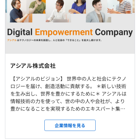
アシアルは全員が専門領域を持つスペシャリスト集団であ
り、英語が堪能なメンバーが多いためグローバル水準の技
標準労働時間 8時間00分/日
術力を誇ります。さらに、時代や環境に伴った変化に柔軟
フレックスタイム制（コアタイム 11:00～15:00）
に対応しており、AI を使った先進的なワークフローなど
休憩時間：休憩60分 ※昼食時間は業務の都合により各々
を取り入れ、新しい開発スタイルに挑戦しています。
の自主性に任せています
お客様に伴走し、ビジネスを深く理解する力、そして自社
平均残業時間：平均20時間以内／月
プロダクト開発の豊富なノウハウもアシアルの強みです。
【選ばれる理由】
アシアル株式会社
アシアルが選ばれる背景には、培ってきた技術やノウハウ
フルリモート勤務を基本としますが、業務の状況により、
・完全週休2日制
はもちろん、大切にしてきた独自のカルチャーや取り組み
【アシアルのビジョン】 世界中の人と社会にテクノ
月に数回程度オフィスへ出社をお願いします。
・年次有給休暇
も影響していると私たちは考えています。
ロジーを届け、創造活動に貢献する。 ＊新しい技術
（入社後1～2か月間はスキルに合わせて研修が実施され
・夏季・年末年始休暇
を生み出し、世界を豊かにするために＊ アシアルは
るため、週2～3回、東京本社に出勤していたく場合があ
・慶弔休暇
情報技術の力を使って、世の中の人や会社が、より
ります。研修が終了後から完全リモートとなります）
豊かになることを実現するためのエキスパート集団
です。 私たちの力を提供することで、クライアント
アシアルが開発・支援したプロジェクトの中からセレクト
就業場所の変更範囲
やユーザー、学習者の「できること」を増やし、社
した事例をご紹介いたします。
企業情報を見る
＜雇入時＞
通勤交通費支給（上限月額 5 万円迄）
会の可能性を広げていきたいと考えます。 ＊PWAに
＊「ぷよぷよ」を活用したプログラミング学習を実現
東京本社、および自宅
登録＊ 2019年には、世界で14社が掲載されている
＊腸の音から腸活を提案するヘルスケアアプリ開発