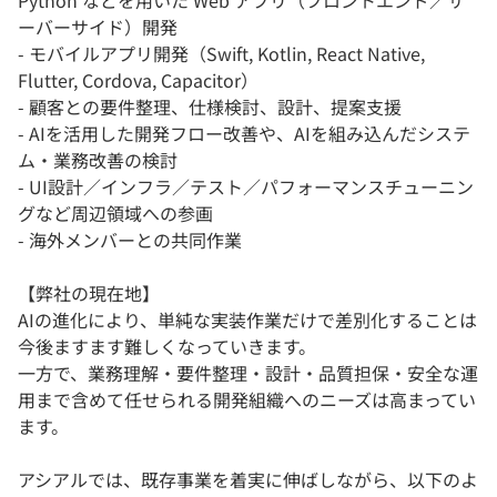
Python などを用いた Web アプリ（フロントエンド／サ
ーバーサイド）開発
- モバイルアプリ開発（Swift, Kotlin, React Native,
Flutter, Cordova, Capacitor）
- 顧客との要件整理、仕様検討、設計、提案支援
- AIを活用した開発フロー改善や、AIを組み込んだシステ
ム・業務改善の検討
- UI設計／インフラ／テスト／パフォーマンスチューニン
グなど周辺領域への参画
- 海外メンバーとの共同作業
【弊社の現在地】
AIの進化により、単純な実装作業だけで差別化することは
今後ますます難しくなっていきます。
一方で、業務理解・要件整理・設計・品質担保・安全な運
用まで含めて任せられる開発組織へのニーズは高まってい
ます。
アシアルでは、既存事業を着実に伸ばしながら、以下のよ