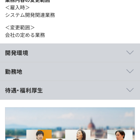
＜雇入時＞
システム開発関連業務
＜変更範囲＞
会社の定める業務
開発環境
勤務地
【弊社プロダクト『Monaca』と『Onsen UI』とは？】
待遇・福利厚生
アシアルが提供するHTML5でモバイルアプリを開発でき
る統合開発環境です。全世界で30万以上のユーザーに愛用
され、Monacaを使用して10万を超えるアプリが誕生して
います。自社でのアプリ開発経験をもとに、開発者がより
快適に効率的に開発を行なえる製品を提供します。
（※
想定年収
は年収提示額を保証するものではありません）
【開発部門の魅力】