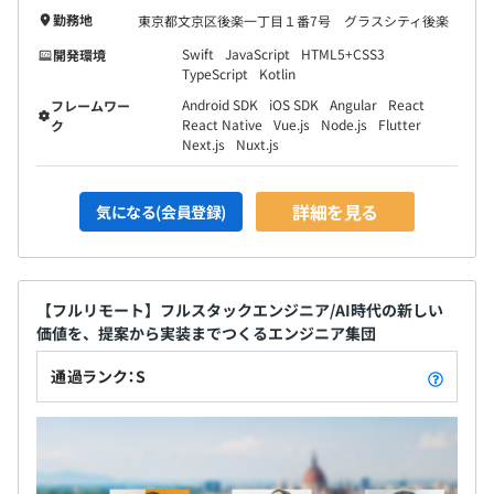
ネス（運営、教材開発）1名、デザインチーム5名、マー
勤務地
東京都文京区後楽一丁目１番7号 グラスシティ後楽
ケティング（イベント運営、広告管理など）1名、エンジ
ニアチーム33名
Swift
JavaScript
HTML5+CSS3
開発環境
TypeScript
Kotlin
Android SDK
iOS SDK
Angular
React
フレームワー
・組織全体、エンジニアチームともにフラットな組織で
React Native
Vue.js
Node.js
Flutter
ク
す。役員以外の管理職は設置せず、エンジニアチームはプ
Next.js
Nuxt.js
ロジェクトごとにリーダーが変わるという組織です。
詳細を見る
気になる(会員登録)
◆現在、5～6人体制で動くプロジェクトが多いです。
【フルリモート】フルスタックエンジニア/AI時代の新しい
◆ひとつのプロジェクトは、自分でも書きながらスケジュ
価値を、提案から実装までつくるエンジニア集団
ール管理も得意なエンジニアが複数名いるので、そのうち
の一人がリーダーとなり、そのほかにエンジニアが3名ほ
通過ランク：S
ど、デザイナ1～2名加わり、合わせて5～6名程度の体制
で、納期は平均2～4か月です。
◆エンジニアは基本１つのプロジェクトに集中して開発し