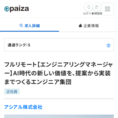
ログイン
新規登録
求人詳細
企業情報
転職・キャリア
未経験転職
求人検索
通過ランク：S
新卒就活
求人検索
インタビュー
フルリモート【エンジニアリングマネージャ
学習
求人検索
インタビュー
転職成功ガイド
ー】AI時代の新しい価値を、提案から実装
本選考
スキルチェック
講座一覧
までつくるエンジニア集団
転職成功ガイド
転職エージェント
ゲーム・マンガ
インターン
プログラミング言語
正社員
問題集
メディア
SQL
4択課題
アシアル株式会社
新卒エージェント
paizaとは？
Tech Team Journal
評価結果一覧
ナレッジ