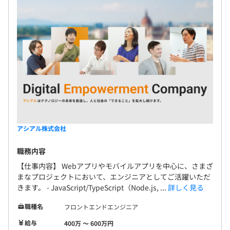
Docker、Terraform、AWS CloudFormation、
Kubernetes、Amazon ECS、Datadog、Amazon
CloudWatch
Elasticsearch、PyTorch、NumPy、InfluxDB
アシアル株式会社
職務内容
【仕事内容】 Webアプリやモバイルアプリを中心に、さまざ
まなプロジェクトにおいて、エンジニアとしてご活躍いただ
きます。 - JavaScript/TypeScript（Node.js, ...
詳しく見る
■全社43人名（2024年12月現在）
職種名
フロントエンドエンジニア
役員3名、バックオフィス（経理・総務）5名、研修ビジ
給与
400万 〜 600万円