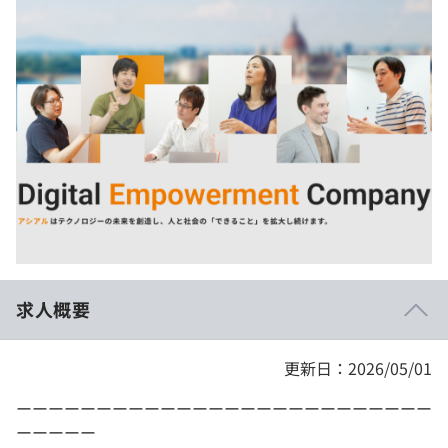
イベント・セミナー
paiza times
再チャレンジ結果一覧
リファレンス
インタビュー
note
就活成功ガイド
プラン
個人向けプラン
法人向けプラン
学校向けプラン
求人概要
契約内容・クーポン
更新日：2026/05/01
ーーーーーーーーーーーーーーーーーーーーーーーーーー
ーーーーー