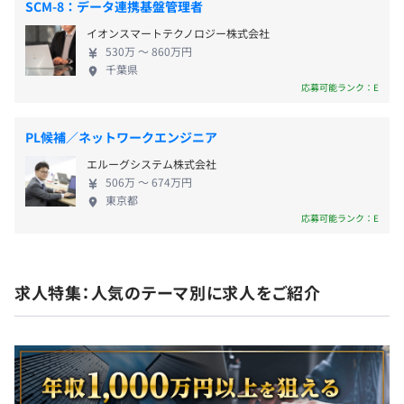
SCM-8：データ連携基盤管理者
います。また、弊社は新卒・中途入社などの社歴に関
イオンスマートテクノロジー株式会社
わらず、本人の意志、能力しだいで大きな裁量を持
530万 〜 860万円
って働ける環境となっております。業界経験や製品知
・社内勉強会の開催
千葉県
識が無くても入社後に指導・育成をしていきますの
・書籍、社外勉強会、カンファレンス参加費用の補助
昇給あり：年1回（7月）
応募可能ランク：E
で、すぐにキャッチアップしていただけます。
・OJT制度
・資格取得支援制度
PL候補／ネットワークエンジニア
・研修支援制度
エルーグシステム株式会社
各種社会保険完備（厚生年金、健康、労災、雇用）
506万 〜 674万円
東京都
応募可能ランク：E
相談の上、ご希望のマシンを支給いたします。
無期雇用
求人特集：人気のテーマ別に求人をご紹介
プロジェクトごとに選択、オブジェクト指向、アジャイ
ル、チケット駆動開発、コーディング規約あり
3カ月（条件などの変更はありません）