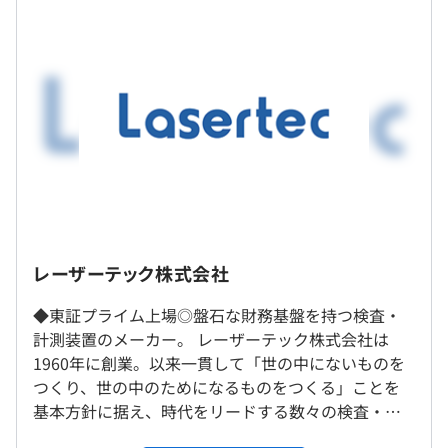
しだいで大きな裁量を持って働ける環境です。
月給：250,000円〜
※基本給：250,000円〜を含む／月
弊社はこれまで光学技術や画像処理技術等を磨き、世界シ
ェア100％（業界標準機）となる装置を多数開発してきま
した。
（※
想定年収
は年収提示額を保証するものではありません）
【納入先】
インテル様、TSMC様等の半導体メーカーなど
■フレックスタイム制度（実働7時間45分）
コアタイム｜11：00〜14：00
【開発例】
レーザーテック株式会社
※従業員専用駐車場あり／自転車通勤可
休憩時間：12：00〜13：00（60分）
半導体マスク欠陥検査装置 MATRICSシリーズ
平均残業時間：平均30時間／月
◆東証プライム上場◎盤石な財務基盤を持つ検査・
⇒フォトマスク（半導体の製造工程で用いられる回路パタ
就業場所の変更範囲
計測装置のメーカー。 レーザーテック株式会社は
ーンの原版）に欠陥がないかどうか検査する装置。
＜雇入時＞
1960年に創業。以来一貫して「世の中にないものを
本社、レーザーテックイノベーションパーク、および自宅
つくり、世の中のためになるものをつくる」ことを
半導体マスクブランクス欠陥検査装置 MAGICSシリーズ
＜変更範囲＞
〈年間休日128日〉
基本方針に据え、時代をリードする数々の検査・計
⇒フォトマスクブランクス（フォトマスクの材料）に欠陥
会社の定める範囲
・完全週休2日制（土日）
測観察装置を生み出し、半導体や液晶テレビのパネ
がないかどうか検査する装置。