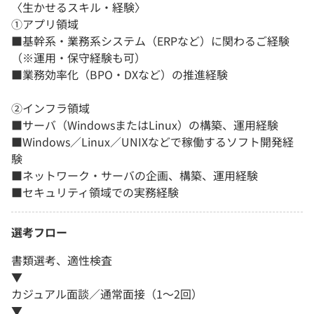
〈生かせるスキル・経験〉
①アプリ領域
■基幹系・業務系システム（ERPなど）に関わるご経験
（※運用・保守経験も可）
■業務効率化（BPO・DXなど）の推進経験
②インフラ領域
■サーバ（WindowsまたはLinux）の構築、運用経験
■Windows／Linux／UNIXなどで稼働するソフト開発経
験
■ネットワーク・サーバの企画、構築、運用経験
■セキュリティ領域での実務経験
選考フロー
書類選考、適性検査
▼
カジュアル面談／通常面接（1～2回）
▼