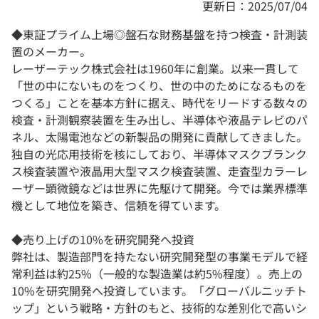
更新日：2025/07/04
◆東証プライム上場◎盤石な財務基盤を持つ検査・計測装
置のメーカー。
レーザーテック株式会社は1960年に創業。以来一貫して
「世の中にないものをつくり、世の中のためになるものを
つくる」ことを基本方針に据え、時代をリードする数々の
検査・計測観察装置を生み出し、半導体や液晶テレビのパ
ネル、太陽電池などの新製品の開発に貢献してきました。
独自の光応用技術を核にしており、半導体マスクブランク
ス検査装置や液晶用大型マスク検査装置、走査型カラーレ
ーザー顕微鏡などは世界に先駆けて開発。今では業界標準
機として地位を築き、信頼を得ています。
◆売り上げの10%を研究開発へ投資
弊社は、製造部門を持たない研究開発型の事業モデルで経
常利益は約25%（一般的な製造業は約5%程度）。売上の
10%を研究開発へ投資しています。「グローバルニッチト
ップ」という戦略・方針のもと、技術的な差別化で高いシ