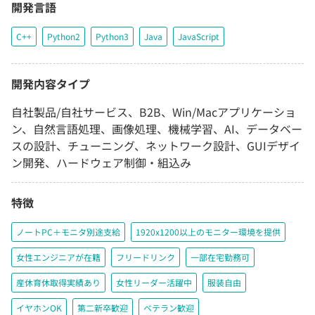
開発言語
C++
Python2
Python3
Java
JavaScript
開発内容タイプ
自社製品/自社サービス、B2B、Win/Macアプリケーショ
ン、自然言語処理、画像処理、機械学習、AI、データベー
スの設計、チューニング、ネットワーク設計、GUIデザイ
ン開発、ハードウェア制御・組込み
特徴
ノートPC＋モニタ別途支給
1920x1200以上のモニター環境を提供
女性エンジニアが在籍
フリードリンク
一部在宅勤務可
産休育休取得実績あり
女性リーダー活躍中
服装自由
イヤホンOK
第二新卒歓迎
ベテラン歓迎