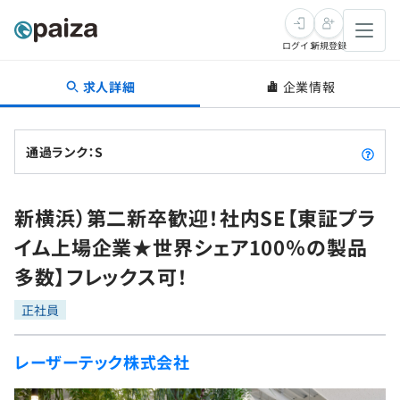
ログイン
新規登録
求人詳細
企業情報
転職・キャリア
未経験転職
求人検索
通過ランク：S
新卒就活
求人検索
インタビュー
新横浜）第二新卒歓迎！社内SE【東証プラ
学習
求人検索
インタビュー
転職成功ガイド
イム上場企業★世界シェア100％の製品
本選考
スキルチェック
講座一覧
多数】フレックス可！
転職成功ガイド
転職エージェント
ゲーム・マンガ
インターン
プログラミング言語
正社員
問題集
メディア
SQL
4択課題
レーザーテック株式会社
新卒エージェント
paizaとは？
Tech Team Journal
評価結果一覧
ナレッジ