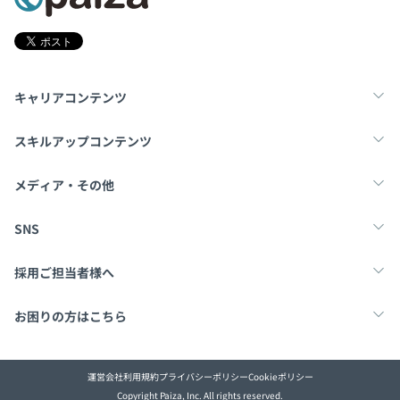
キャリアコンテンツ
転職・キャリア
未経験転職
新卒就活
スキルアップコンテンツ
学習
スキルチェック
マンガ・ゲーム
メディア・その他
Tech Team Journal
paiza times
note
SNS
X
Facebook
採用ご担当者様へ
採用・教育をお考えの企業様へ
中途求人掲載はこちら
お困りの方はこちら
paizaとは？
お問い合わせ・FAQ
運営会社
利用規約
プライバシーポリシー
Cookieポリシー
Copyright Paiza, Inc. All rights reserved.