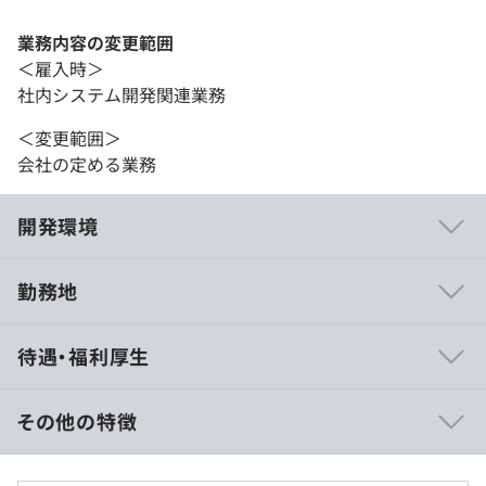
業務内容の変更範囲
＜雇入時＞
社内システム開発関連業務
＜変更範囲＞
会社の定める業務
開発環境
勤務地
弊社のエンジニアは顧客に密着することで、顧客ニーズを
待遇・福利厚生
いち早く キャッチして、新製品の開発や顧客信頼の獲得
に結び付けてきました。 本ポジションも顧客の声を直接
聞きながら、次の開発につなげていただけます。
その他の特徴
新卒、中途入社などの社歴に関わらず、本人の意志、能力
■月給制