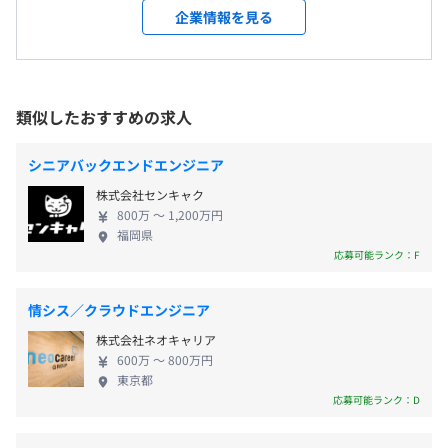
・祝日
ル、太陽電池などの新製品の開発に貢献してきまし
企業情報を見る
・有給休暇
受動喫煙防止措置に関する事項
た。独自の光応用技術を核にしており、半導体マス
FPD用マスク欠陥検査装置 CLIOS
※入社直後14日、最高付与日数40日
屋内禁煙（屋内喫煙可能場所あり）
クブランクス検査装置や液晶用大型マスク検査装
⇒液晶・有機ELなどのフラットパネルディスプレイ向け
※入社タイミングによって付与日数を按分
置、走査型カラーレーザー顕微鏡などは世界に先駆
フォトマスクに欠陥がないかどうか検査する装置。
・年末年始休暇
けて開発。今では業界標準機として地位を築き、信
類似したおすすめの求人
・夏期休暇
頼を得ています。 ◆売り上げの10%を研究開発へ投
リソグラフィプロセス検査装置 LX330
・時間単位有給休暇
資 弊社は、製造部門を持たない研究開発型の事業モ
⇒リソグラフィ工程（半導体へ回路を転写し、製造するプ
各線「新横浜駅」より徒歩7分
シニアバックエンドエンジニア
・慶弔休暇
デルで経常利益は約25%（一般的な製造業は約5%程
ロセス）を検査する装置。
株式会社センキャク
など
度）。売上の10%を研究開発へ投資しています。
800万 〜 1,200万円
「グローバルニッチトップ」という戦略・方針のも
SiCウェハ欠陥検査／レビュー装置 SICA
福岡県
と、技術的な差別化で高いシェアを獲得しました。
⇒半導体材料のシリコンウエハーを検査する装置。
応募可能ランク：F
営業及びエンジニアがお客様と密にコンタクトをと
・通勤手当（全額支給）
ることで、ニーズを潜在的な段階から把握し、いち
EUVマスクブランクス欠陥検査装置
情シス／クラウドエンジニア
・残業手当（全額支給）
早くソリューションを提供しています。 ◆裁量を持
⇒次世代リソグラフィ技術であるEUVに適応するマスクブ
株式会社ネオキャリア
って働ける環境 弊社のエンジニアは顧客に密着する
ランクスの検査装置。
600万 〜 800万円
ことで、顧客ニーズをいち早くキャッチして、新製品
東京都
の開発や顧客信頼の獲得に結び付けてきました。顧
以上のように、半導体製造工程において、製品の品質を担
応募可能ランク：D
客の声を直接聞きながら、次の開発につなげていた
保する検査装置に強みを持ちます。
賞与あり：年2回（6月・12月）
だくことができるので、とてもやり甲斐があると思
※個人の評価結果と業績に基づき支給