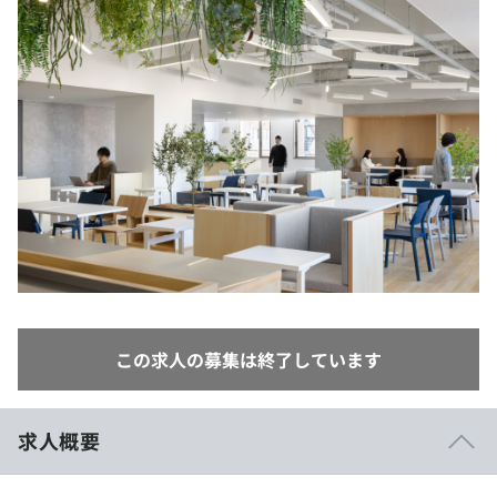
イベント・セミナー
paiza times
再チャレンジ結果一覧
リファレンス
インタビュー
note
就活成功ガイド
プラン
個人向けプラン
法人向けプラン
学校向けプラン
契約内容・クーポン
この求人の募集は終了しています
求人概要