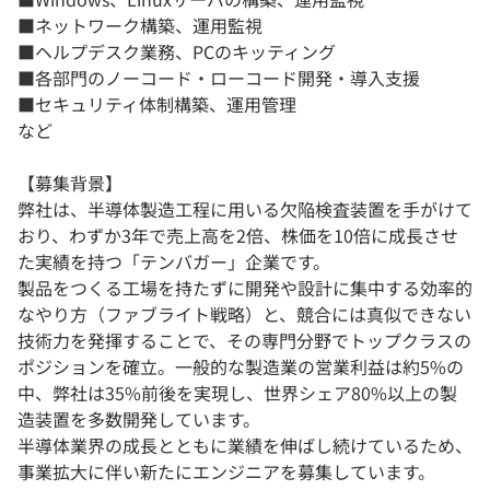
■ネットワーク構築、運用監視
■ヘルプデスク業務、PCのキッティング
■各部門のノーコード・ローコード開発・導入支援
■セキュリティ体制構築、運用管理
など
【募集背景】
弊社は、半導体製造工程に用いる欠陥検査装置を手がけて
おり、わずか3年で売上高を2倍、株価を10倍に成長させ
た実績を持つ「テンバガー」企業です。
製品をつくる工場を持たずに開発や設計に集中する効率的
なやり方（ファブライト戦略）と、競合には真似できない
技術力を発揮することで、その専門分野でトップクラスの
ポジションを確立。一般的な製造業の営業利益は約5%の
中、弊社は35%前後を実現し、世界シェア80%以上の製
造装置を多数開発しています。
半導体業界の成長とともに業績を伸ばし続けているため、
事業拡大に伴い新たにエンジニアを募集しています。