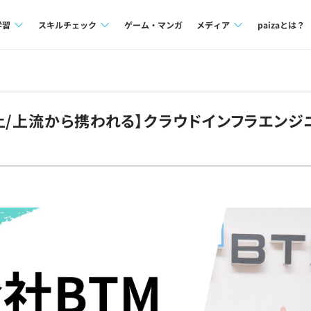
学習
スキルチェック
ゲーム・マンガ
メディア
paizaとは？
講座一覧
プログラミング言語
Tech Team Journal
問題集
SQL
paiza times
上/上流から携われる】クラウドインフラエンジ
4択課題
評価結果一覧
note
ント
ナレッジ
再チャレンジ結果一覧
ミナー
リファレンス
プラン
ド
個人向けプラン
法人向けプラン
学校向けプラン