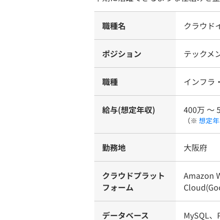
職種名
クラウド
ポジション
テックメン
職種
インフラ
給与(想定年収)
400万 〜 
（※
想定年
勤務地
大阪府
クラウドプラット
Amazon W
フォーム
Cloud(Goo
データベース
MySQL、P