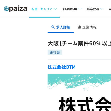
転職・キャリア
未経験転職
新卒就活
求人検索
求人検索
求人検索
求人詳細
企業情報
本選考
インタビュー
インタビュー
インターン
大阪【チーム案件60％以
転職成功ガイド
転職成功ガイド
正社員
新卒エージェ
転職エージェント
株式会社BTM
イベント・セ
インタビュー
就活成功ガイ