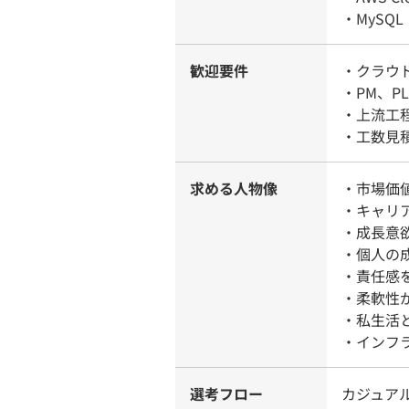
・MySQ
歓迎要件
・クラウ
・PM、P
・上流工
・工数見
求める人物像
・市場価
・キャリ
・成長意
・個人の
・責任感
・柔軟性
・私生活
・インフ
選考フロー
カジュア