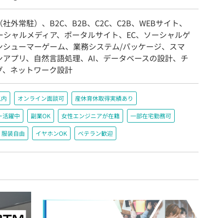
社外常駐）、B2C、B2B、C2C、C2B、WEBサイト、
ソーシャルメディア、ポータルサイト、EC、ソーシャルゲ
ンシューマーゲーム、業務システム/パッケージ、スマ
ンアプリ、自然言語処理、AI、データベースの設計、チ
グ、ネットワーク設計
以内
オンライン面談可
産休育休取得実績あり
ー活躍中
副業OK
女性エンジニアが在籍
一部在宅勤務可
服装自由
イヤホンOK
ベテラン歓迎