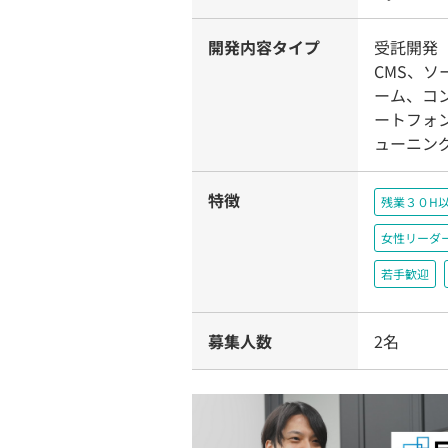
開発内容タイプ
受託開発（
CMS、
ーム、コ
ートフォ
ューニン
特徴
残業３０H
女性リーダ
若手歓迎
募集人数
2名