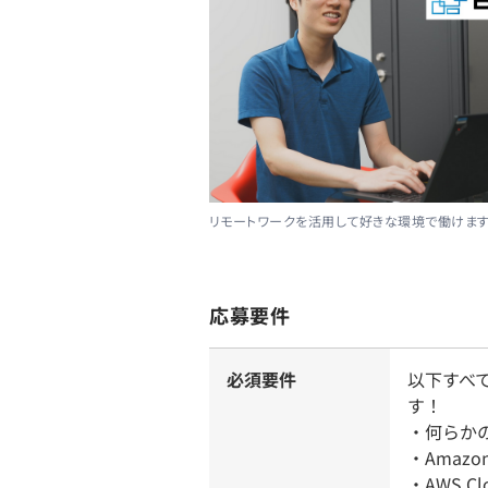
リモートワークを活用して好きな環境で働けます
応募要件
必須要件
以下すべ
す！
・何らか
・Amazo
・AWS C