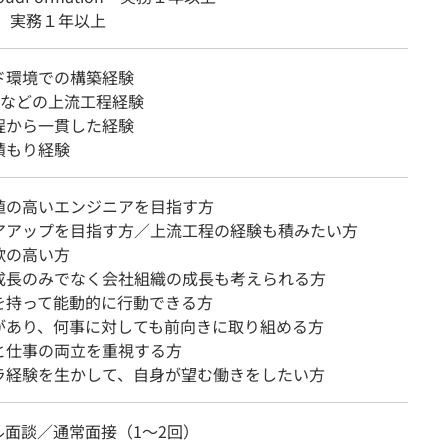
L 実務１年以上
ド環境での構築経験
Lなどの上流工程経験
程から一貫した経験
積もり経験
値の高いエンジニアを目指す方
アアップを目指す方／上流工程の経験も積みたい方
欲の高い方
成長のみでなく会社組織の成長も考えられる方
を持って能動的に行動できる方
があり、何事に対しても前向きに取り組める方
と仕事の両立を重視する方
ラ経験を生かして、自身が望む働きをしたい方
ル面談／通常面接（1～2回）