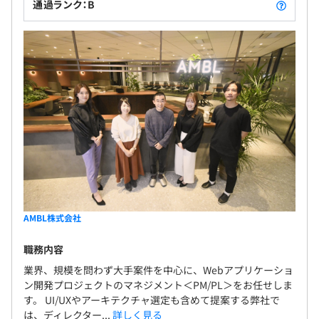
通過ランク：B
Amazon Redshift、Keras、PyTorch、pandas、scikit-
learn、Gensim、Vertica、Jupyter Notebook、
Matplotlib、NumPy、InfluxDB、Apache Druid、
Apache Storm、Apache Flink、Dataflow、Amazon
Kinesis
【プロジェクトの特徴】
■要件定義～設計・開発～運用保守など上流から下流まで
ワンストップで携われる長期プロジェクトが豊富です。
■新規開発のプロジェクトが多く、多い日では4000行程
AMBL株式会社
度のコードを書くこともあります。
職務内容
【開発チームの雰囲気】
業界、規模を問わず大手案件を中心に、Webアプリケーショ
■成果をしっかり出しつつプライベートも充実させている
ン開発プロジェクトのマネジメント＜PM/PL＞をお任せしま
メンバーがたくさんいます。
す。 UI/UXやアーキテクチャ選定も含めて提案する弊社で
■AI／クラウド／開発／自動化などのを得意とする先輩エ
は、ディレクター...
詳しく見る