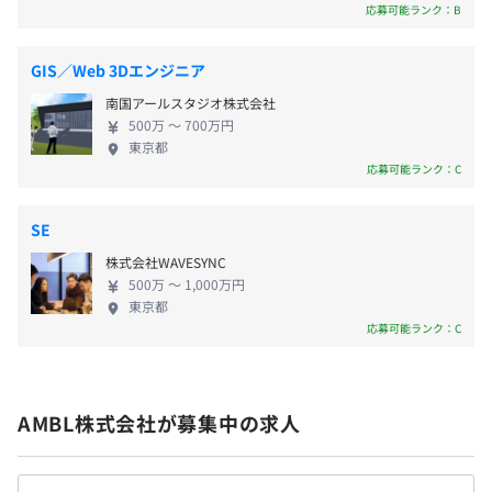
アプリの視聴データ ・ECサイト、スマホアプリの行
応募可能ランク：B
■通信手当（規定あり）
用に寄与
動データ ・WEB広告のデータ ・スマホ決済サービス
■テレワーク手当（一律4,000円支給）
のデータベースプラットフォームを設計・構築 ・大
１．カスタマーデータ統合
GIS／Web 3Dエンジニア
手テレビ会社のCM広告運用サービスのインフラ構築
GA360：web行動データ
南国アールスタジオ株式会社
・大手化粧品会社向けのDWH移行作業 ・大手食品会
Adjust：アプリ行動データ
500万 〜 700万円
社向けのダッシュボード作成 ・データパイプライン
EC Otange：ECトランザクションデータをユーザー単位
賞与：年2回（6・12月）
東京都
構築 ・大手通信キャリアのBI／AIを利用した分析ツ
応募可能ランク：C
で統合し、BigQuery上に分析DWHを構築
ール開発 ・Pythonを使用した業務システム自動化対
応開発 ・次世代通信5G導入コンサルティング ・AWS
２．BI分析環境構築
SE
を用いたDMPの基盤構築 ・5G-NSAの受入試験自動
BigQuery上の分析用DWHから、BI連携用データマートを
給与改定：年2回
株式会社WAVESYNC
化開発 ・金融系業務システムオンプレからAWSへの
作成し、Tableauやnehanなど各種BIツールと接続しデー
500万 〜 1,000万円
リプレイス など
タ分析PDCAの仕組みを構築し、効率化を図る
東京都
応募可能ランク：C
３．CRM施策最適化
社会保険完備（健康保険・厚生年金加入・雇用保険・労災
データ分析により、クロスチャネル下でのCRM施策、設
保険）
計/運用を支援
※関東ITソフトウェア健康保険組合加入
AMBL株式会社が募集中の求人
獲得単価の低いチャネルで新規獲得させ利益率の高いチャ
ネルへユーザー誘導するなど粗利を効率化する施策を実施