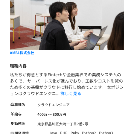
AMBL株式会社
職務内容
私たちが得意とするFintechや金融業界での業務システムの
多くで、 サーバーレス化が進んでおり、工数やコスト削減の
ため多くの基盤がクラウドに移行し始めています。 本ポジシ
ョンはクラウドエンジニ...
詳しく見る
職種名
クラウドエンジニア
給与
400万 〜 800万円
勤務地
東京都品川区大崎一丁目2番2号
Java
PHP
Ruby
Python2
Python3
開発環境