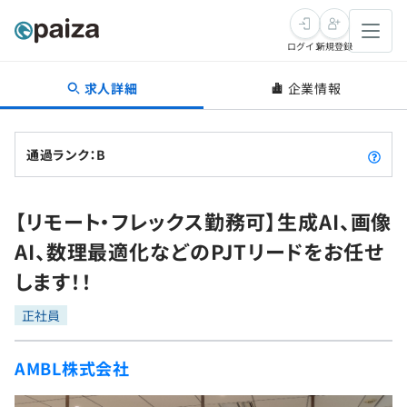
ログイン
新規登録
求人詳細
企業情報
転職・キャリア
未経験転職
求人検索
通過ランク：B
新卒就活
求人検索
インタビュー
【リモート・フレックス勤務可】生成AI、画像
学習
求人検索
インタビュー
転職成功ガイド
AI、数理最適化などのPJTリードをお任せ
本選考
スキルチェック
講座一覧
します！！
転職成功ガイド
転職エージェント
ゲーム・マンガ
インターン
プログラミング言語
正社員
問題集
メディア
SQL
4択課題
AMBL株式会社
新卒エージェント
paizaとは？
Tech Team Journal
評価結果一覧
ナレッジ