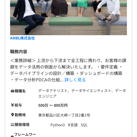
AMBL株式会社
職務内容
＜業務詳細＞ 上流から下流まで全工程に携わり、お客様の課
題をデータ活用の側面から解決いたします。 ・要件定義 ・
データパイプラインの設計／構築 ・ダッシュボードの構築
・データ分析PDCAの仕組...
詳しく見る
データアナリスト、データサイエンティスト、データ
職種名
エンジニア
給与
500万 〜 800万円
勤務地
東京都品川区大崎一丁目2番2号
開発環境
Python3
R言語
SQL
フレームワー