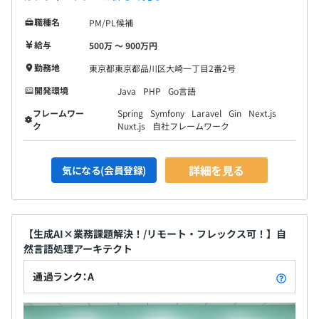
ンジニアと一緒に働けます。
■勉強会やブログを通してのナレッジ共有も積極的におこ
職種名
PM/PL候補
なっており、学び続けられる成長環境です。
給与
500万 〜 900万円
勤務地
東京都東京都品川区大崎一丁目2番2号
【開発環境】
■言語（フレームワーク）：Java（Spring）、
開発環境
Java
PHP
Go言語
Kotlin（SprinBoot）、TypeScript（React／Next.js）、
フレームワー
Spring
Symfony
Laravel
Gin
Next.js
TypeScript（Vue／Nuxt.js）
ク
Nuxt.js
自社フレームワーク
■DB：MySQL、Oracle、SQLServer
■サーバ：AWS（一部Azure、GCP）、Linux
詳細を見る
気になる(会員登録)
■その他：Docker、kubernetes
■開発手法：ウォーターフォール、アジャイル開発
※アーキテクト選定からおこなう弊社では、さまざまな技
術を取り入れてクライアント課題に対してアプローチして
【生成AI×業務課題解決！/リモート・フレックス可！】自
います。
然言語処理アーキテクト
通過ランク：A
半期ごとの目標設定、振り返りによる評価をおこなってい