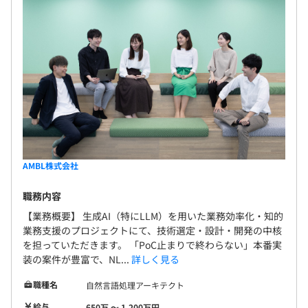
ます。
中堅以降のエンジニアは、スペシャリストとしてのキャリ
アとマネジメントりのキャリアの2パターンが用意されて
います。
全社700名（2024/04現在）
AMBL株式会社
職務内容
【業務概要】 生成AI（特にLLM）を用いた業務効率化・知的
業務支援のプロジェクトにて、技術選定・設計・開発の中核
を担っていただきます。 「PoC止まりで終わらない」本番実
AMBL社員：2名～7名程でアサイン
装の案件が豊富で、NL...
詳しく見る
職種名
自然言語処理アーキテクト
給与
650万 〜 1,200万円