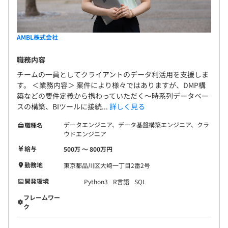
AMBL株式会社
職務内容
チームの一員としてクライアントのデータ利活用を支援しま
す。 ＜業務内容＞ 案件により様々ではありますが、DMP構
築などの要件定義から携わっていただく～時系列データベー
スの構築、BIツールに接続...
詳しく見る
データエンジニア、データ基盤構築エンジニア、クラ
職種名
ウドエンジニア
給与
500万 〜 800万円
勤務地
東京都品川区大崎一丁目2番2号
開発環境
Python3
R言語
SQL
フレームワー
ク