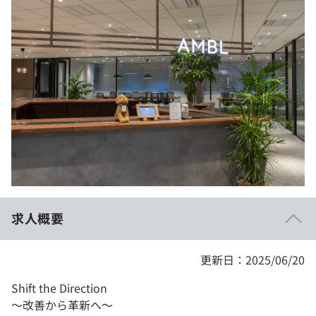
イベント・セミナー
paiza times
再チャレンジ結果一覧
リファレンス
インタビュー
note
就活成功ガイド
プラン
個人向けプラン
法人向けプラン
学校向けプラン
求人概要
契約内容・クーポン
更新日：2025/06/20
Shift the Direction
～改善から革新へ～