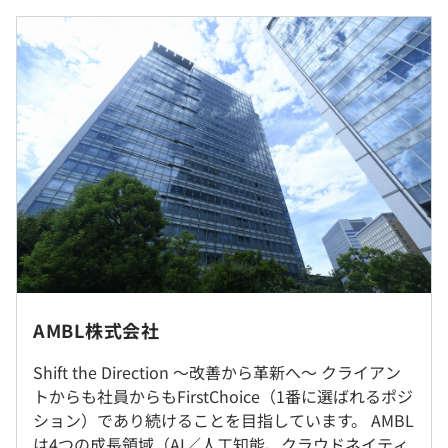
で、ひとりひとりが思い描くキャリアビジョンを実現でき
年収：650万円～1200万円（月収：45万1千300円～）
ます。また、上下関係が非常にフラットです。役職者でも
うち固定残業代 10万5千773円/30h～
役員でも社長でも1on1で意思や提案を伝えることができ
※超過分は別途支給
ます。
※スキルに応じ、決定します
■育成制度、資格取得支援、キャリアアップ制度が充実し
ています。社員の成長への投資を惜しまない社風なので、
入社後もスキルアップができる環境を徹底して整えていま
す。
（※
想定年収
は年収提示額を保証するものではありません）
■例１
■フルフレックス制
スマホアプリ利用促進施策の分析業務
在宅勤務も可能です。
AMBL株式会社
所定労働時間：8時間（うち1時間休憩）／月160時間程度
施策立案をサポートする示唆出し
※例）①9：00〜18：00、②10：00〜19：00
Shift the Direction ～改善から革新へ～ クライアン
就業場所の変更範囲
※所定労働時間を超える労働の有無：あり
１．基礎分析（データを可視化）
トからも社員からもFirstChoice（1番に選ばれるポジ
＜雇入時＞
休憩時間：60分
RFMセグメントごとの属性やコンテンツの利用状況を可視
ション）であり続けることを目指しています。 AMBL
本社、および自宅
平均残業時間：5〜20時間／月
化し傾向を把握
は4つの成長領域（AI／人工知能、クラウドネイティ
＜変更範囲＞