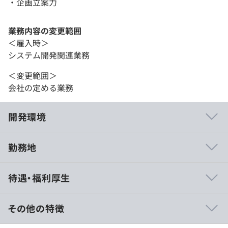
・企画立案力
業務内容の変更範囲
＜雇入時＞
システム開発関連業務
＜変更範囲＞
会社の定める業務
開発環境
勤務地
■成長意欲の高い人には、積極的にチャレンジできる機会
待遇・福利厚生
を提供しています。積極的にさまざまなプロジェクトや職
責、役割を任せられるので、AI／ITエンジニアとしてワン
ランク上の、スキルとキャリアを手に入れることが可能で
その他の特徴
す。
■個人のキャリアに合わせ、役割やミッションを決めるの
賃金形態：月給