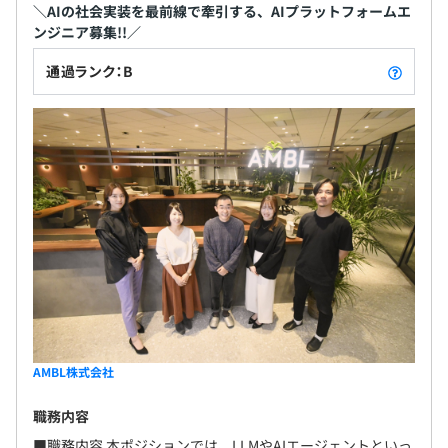
＼AIの社会実装を最前線で牽引する、AIプラットフォームエ
■例３
無期雇用
ンジニア募集!!／
数理最適、物流配送ルート最適化支援（物流業）
→トラックの配送ルート最適化に伴うコスト削減
通過ランク：B
現状：配送ルートを決める作業について効率化ができてお
3カ月（条件などの変更はありません）
らずトラック・人にコストがかかっている
解決後：数理最適化を活用することで、集荷の時間指定・
運行負荷なルート等を加味した上で最適なルートを算出
■経営陣の多くがエンジニアやクリエイティブ出身なの
で、エンジニアやクリエイターの働きやすさを第一に考え
る社風です。
■期初に全員と面談し、個別に中長期の目標を設定。その
AMBL株式会社
目標に向けて最適なプログラムをひとりひとりにプランニ
ングしています。
職務内容
■希望者には、プラスアルファ研修も用意。マネジメント
■職務内容 本ポジションでは、LLMやAIエージェントといっ