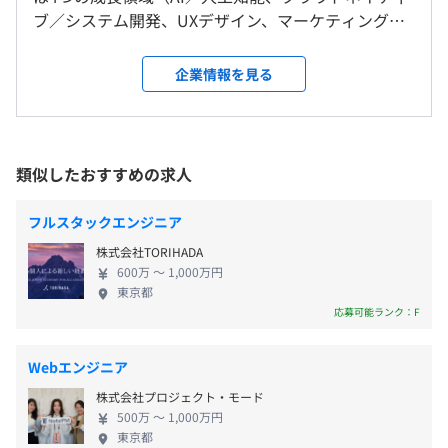
RFMセグメントの遷移ルートを可視化し傾向を把握
ブ／システム開発、UXデザイン、マーケティング）
会社の定める場所（テレワークを行う場所を含む）
→傾向を元に施策の実行 or 強化
からお客さまのDX推進を支援しております。 各領域
使用ツール：BigQuery、Looker Studio
単独での支援も、それぞれの領域をかけあわせた支
企業情報を見る
【年間休日125日】
受動喫煙防止措置に関する事項
援の実績もあり、さまざまなニーズにお答えするケ
■完全週休2日制（土日祝）
従業員に対する受動喫煙対策：あり
２．予測モデル
ーパビリティを持っています。 また、各サービスと
■有給休暇（入社日付与 初年度最大14日※入社月によ
敷地内禁煙（屋外喫煙可能場所あり）
ロジスティック回帰のオッズ比を用いて施策結果の説明性
併せて弊社が持つテクノロジーを組み合わせて、企
る）
を向上
業特有の問題や前例のないDX課題にも柔軟に対応し
類似したおすすめの求人
■夏季休暇（有給付与に変更）
時系列モデルを用いてMydaizの利用ログから翌月のセグ
ます。 全国で認知されているナショナルクライアン
■記念日休暇（有給付与に変更）
メントを予測
トのプロジェクトを数多く手がけているため、開発
■年末年始休暇（12/29〜1/3）
フルスタックエンジニア
使用ツール：Python（scikit-learnなど）
「大崎駅」より徒歩5分
スキルだけではなく、 多方面の業界知識やビジネス
■時間年休制度（1時間単位で有給取得が可能）
株式会社TORIHADA
パーソンとしても成長可能です。 自身の開発の成果
■産休育休取得実績（復職率100％）
３．レコメンドアルゴリズム
600万 〜 1,000万円
が目に見えるので、得られるやりがいも達成感も大
■子の看護休暇
東京都
協調フィルタリング、バンディット等
きく、モチベーション高く働けます！ 【最先端技術
応募可能ランク：F
■介護休暇
使用ツール：Python（scikit-learn、Scratchなど）
のプロジェクトあり】 ・大手通信キャリアのビック
■慶弔休暇
データ ・大手時計メーカーの購買データ ・スポーツ
■例２
Webエンジニア
振興くじの購買データ ・位置情報データ ・電気・ガ
ECを運営している事業会社様に対して全保有チャネルの
株式会社プロジェクト・モード
スなどの大規模な顧客データ ・ポイントカードサー
マーケティングを支援し、CRMデータ分析により、効率的
500万 〜 1,000万円
ビスの購買データ ・某テレビ局の視聴データ、動画
■交通費支給（実費精算支給）
東京都
でデータドリブンなCRMコミュニケーション施策設計/運