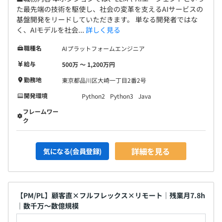
側に進みたい方にもさまざまなプランを用意しています。
た最先端の技術を駆使し、社会の変革を支えるAIサービスの
■個々のエンジニアと向き合い、中長期の目標に向けたキ
基盤開発をリードしていただきます。 単なる開発者ではな
ャリア形成をバックアップしていきます。そのため、一時
く、AIモデルを社会...
詳しく見る
的なスキルアップではなく、5年後、10年後を見据え、技
職種名
AIプラットフォームエンジニア
術者としての市場価値を高めていけるフィールドです。
給与
500万 〜 1,200万円
勤務地
東京都品川区大崎一丁目2番2号
開発環境
Python2
Python3
Java
PCスペックを選択できます。（Windows／Mac）
フレームワー
ク
ウォーターフォール、アジャイル、スクラム
詳細を見る
気になる(会員登録)
【PM/PL】顧客直×フルフレックス×リモート｜残業月7.8h
Treasure Data CDP、BigQuery、Elasticsearch、Apache
｜数千万～数億規模
Hadoop、Apache Spark、Apache HBase、Elastic
Stack、Amazon Athena、Embulk、Apache Beam、