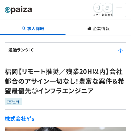
ログイン
新規登録
求人詳細
企業情報
転職・キャリア
未経験転職
求人検索
通過ランク：C
新卒就活
求人検索
インタビュー
福岡【リモート推奨／残業20H以内】会社
学習
求人検索
インタビュー
転職成功ガイド
都合のアサイン一切なし！豊富な案件＆希
本選考
スキルチェック
講座一覧
望最優先◎インフラエンジニア
転職成功ガイド
転職エージェント
ゲーム・マンガ
インターン
プログラミング言語
正社員
問題集
メディア
SQL
4択課題
株式会社Y's
新卒エージェント
paizaとは？
Tech Team Journal
評価結果一覧
ナレッジ