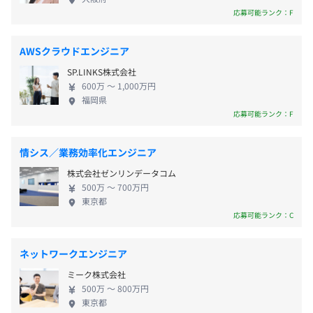
■有給休暇
【代表メッセージ】 ■代表取締役社長：村上一歩 求
・株式会社集英社
応募可能ランク：F
■夏季休暇
職者にどうなってほしいか変化の早い時代だからこ
・株式会社KADOKAWA
■年末年始休暇
そ、望む環境を自分で手に入れていくことのできる
・株式会社サイバーエージェント
福岡市地下鉄「中洲川端」より徒歩5分
AWSクラウドエンジニア
■生理休暇
力をつけてほしい。 しかし、たった一人で成長して
・株式会社DMM.com
SP.LINKS株式会社
■介護休暇
いくのは、簡単なことではありません。共に成長す
・株式会社セプター
600万 〜 1,000万円
■産休・育休制度（男女どちらも取得実績あり）
る仲間がいてこそ、私達は成長していくことができ
・株式会社アイスタイル
福岡県
※5日以上の連休も取得できます。
ます。 Y'sは、みなさんと共にエンジニアリングやデ
・株式会社ジークレスト
応募可能ランク：F
ザインの世界で、技術力や人間力を磨き続けていく
・株式会社モードツー
仲間になりたいと考えています。
・チームラボ株式会社
情シス／業務効率化エンジニア
株式会社ゼンリンデータコム
■交通費支給（実費支給※4万円まで）
500万 〜 700万円
■残業手当
東京都
当社はJASDAQ上場会社アピリッツの子会社であるため、
応募可能ランク：C
双方のケイパビリティを生かし、人材育成に力をいれてお
ります。
ネットワークエンジニア
賞与：なし
ミーク株式会社
※会社の業績により決算賞与を支給する場合があります。
■スキルアップ研修
500万 〜 800万円
「学び屋」である講師がエンジニアのプロとして、自らが
東京都