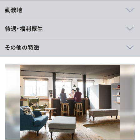
勤務地
①キャリアアップの幅広さ
待遇・福利厚生
▶︎開発案件確約
▶︎自社サービス／直案件多数
▶︎勉強会やナレッジ共有
その他の特徴
②頑張りが報われる昇給制度（昇給率100％）
◆月給30万円～55万円＋交通費全額支給＋決算賞与
▶︎半年に1度昇給制度（年10万～100万円UP実績）
※上記金額には、みなし残業代（月10時間分／2万1,750
▶︎職種ごと等級1〜7
円～）を含みます。時間超過分は追加支給します。
▶︎スキルとマインドの2軸評価
※スキルや経験を考慮して、金額を決定します。
※あくまでも入社時の給与です。頑張りしだいでどんどん
③学びのカルチャー
昇給していきます！
▶︎質問・相談チャット
▶︎勉強会やナレッジ共有会
【年収例】
▶︎親会社合同学習会
450万～600万円／経験3年・28歳
▶︎資格支援制度
650万～990万円／経験5年・30歳