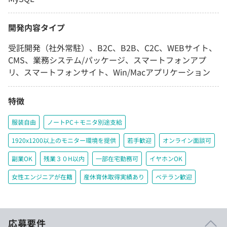
開発内容タイプ
受託開発（社外常駐）、B2C、B2B、C2C、WEBサイト、
CMS、業務システム/パッケージ、スマートフォンアプ
リ、スマートフォンサイト、Win/Macアプリケーション
特徴
服装自由
ノートPC＋モニタ別途支給
1920x1200以上のモニター環境を提供
若手歓迎
オンライン面談可
副業OK
残業３０H以内
一部在宅勤務可
イヤホンOK
女性エンジニアが在籍
産休育休取得実績あり
ベテラン歓迎
応募要件