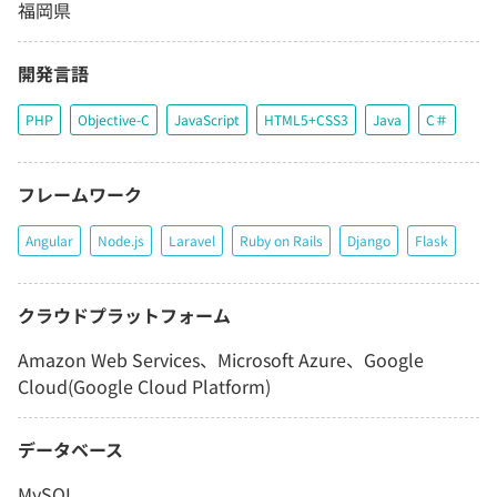
福岡県
開発言語
PHP
Objective-C
JavaScript
HTML5+CSS3
Java
C＃
フレームワーク
Angular
Node.js
Laravel
Ruby on Rails
Django
Flask
クラウドプラットフォーム
Amazon Web Services、Microsoft Azure、Google
Cloud(Google Cloud Platform)
データベース
MySQL