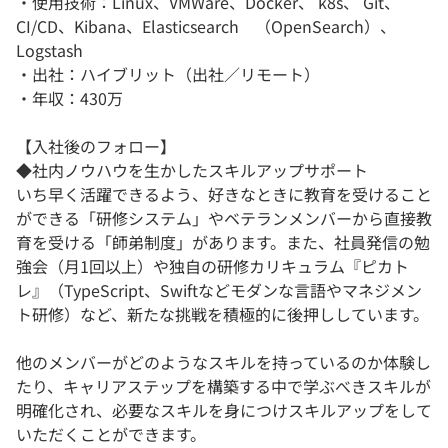
・使用技術：Linux、VMWare、Docker、 k8s、 Git、
CI/CD、Kibana、Elasticsearch （OpenSearch）、
Logstash
・出社：ハイブリット（出社／リモート）
・年収：430万
【入社後のフォロー】
◆社内ノウハウを生かしたスキルアップサポート
いち早く活躍できるよう、好きなときに教育を受けること
ができる「研修システム」やベテランメンバーから直接教
育を受ける「師弟制度」があります。また、社員発信の勉
強会（月1回以上）や独自の研修カリキュラム『ピカト
レ』（TypeScript、Swiftなどモダンな言語やマネジメン
ト研修）など、新たな挑戦を積極的に後押ししています。
他のメンバーがどのようなスキルを持っているのか体験し
たり、キャリアステップを構築する中で学ぶべきスキルが
明確化され、必要なスキルを身につけスキルアップをして
いただくことができます。