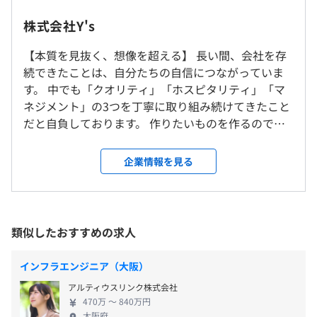
④社員がムリなく仕事に向き合える環境
▶︎年間休日125日以上
株式会社Y's
▶︎リモートワーク率7割以上
※当社オフィスまたは各プロジェクト先での勤務となりま
▶︎有給取得率72％
【本質を見抜く、想像を超える】 長い間、会社を存
（※
想定年収
は年収提示額を保証するものではありません）
す。
続できたことは、自分たちの自信につながっていま
※リモートワークを推奨しています。在宅勤務率は約7割
す。 中でも「クオリティ」「ホスピタリティ」「マ
です。ただし、教育が必要なメンバーに関しては出社する
ネジメント」の3つを丁寧に取り組み続けてきたこと
場合があります。
〈本社〉10：00～19：00（実働8時間）
だと自負しております。 作りたいものを作るのでは
【開発実績】
※転勤はありません。
※プロジェクト先により若干異なります。
なく、世の中に必要とされているものを作るという
アニメ・ゲームなど、エンタメ系のコンテンツ開発の案件
休憩時間：13：00〜14：00（60分） ※プロジェクト先に
本質を求め、 同時にクライアントの皆様やファンの
多数！
企業情報を見る
就業場所の変更範囲
より若干異なります。
皆様の想像を超えたものを作りたいと追求し続けて
・有名ソーシャルゲームのフロントエンド開発
＜雇入時＞
平均残業時間：残業は月20時間以下 ※プライベートの時
参りました。 一方で、これからも時代は急激にデジ
・大手ゲーム会社のプラットフォーム開発
福岡支社、および各プロジェクト先
間も大切にしながら働けます！
タル化していくと考えています。 14年目、この流れ
・アパレル系のECサイト開発・デザイン
＜変更範囲＞
の中で、もっと前に進み続けなければならないと強
・大手旅行会社のフロントエンド開発
類似したおすすめの求人
会社の定める場所（テレワークをおこなう場所を含む）
く感じています。 これからの時代もさらに本質も見
・飲料メーカーの新商品ブランドサイトのデザイン
抜き、想像を超え続けられるため、『ユーザーの心
・大手自動車メーカーのWebサイトディレクション
インフラエンジニア（大阪）
年間休日125日以上
受動喫煙防止措置に関する事項
を打つデザイン + 誰もが想像し得なかった体験』を
など
アルティウスリンク株式会社
■完全週休2日制（土・日）
敷地内禁煙（喫煙場所あり）
新しい価値としてご提供できる会社にすべく、変革
470万 〜 840万円
■祝日
しなければいけないタイミングだと考えております。
【主要取引先】
大阪府