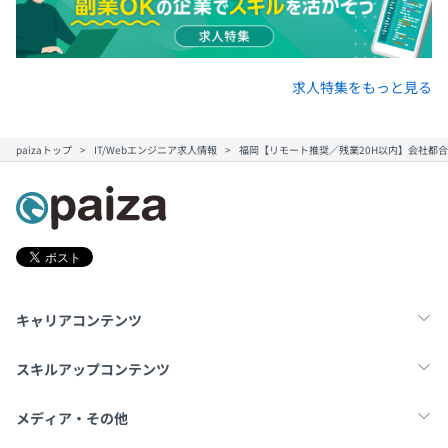
組織は究極にフラット。役員メンバー、マネジャーメンバ
ー、全メンバーの3階層のみです。
そして、これから目指す形は、全員プロフェッショナル。
求人特集をもっと見る
ひとりひとりが頭を使い、自分にとって何ができ、何が重
要なのかを徹底的に考えることができる究極のドリームチ
ームをつくっていきます！
paizaトップ
IT/Webエンジニア求人情報
福岡【リモート推奨／残業20H以内】会社都
【社内イベント】
「活発的なコミュニケーションを図る」という目的を持
ち、頻繁にイベント開催をしています。
社員同士がスキルや知見を意見交換する勉強会や交流会、
幹部の考える会社の方針まで伝わりやすくなるように月に
一度全社員が集まる「みんなの会」など、イベントを通し
キャリアコンテンツ
てコミュニケーションをとっています。
転職・キャリア
未経験転職
新卒就活
スキルアップコンテンツ
【働く環境】
オンオフのメリハリをつけ、効率よく業務を進めることを
学習
スキルチェック
マンガ・ゲーム
メディア・その他
大切にしています。