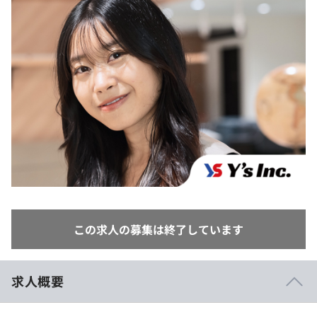
イベント・セミナー
paiza times
再チャレンジ結果一覧
リファレンス
インタビュー
note
就活成功ガイド
プラン
個人向けプラン
法人向けプラン
学校向けプラン
契約内容・クーポン
この求人の募集は終了しています
求人概要