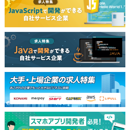
3カ月（期間中の雇用形態、待遇に差異はありません）
【カルチャー】
「自分の成長と成果へのこだわり」「周りへの配慮」「失
敗を恐れず常に前向きで考える」この3つのクレドが中心
になっています。
男女比は4：6で、平均年齢も30歳の会社です。コミュニ
ケーションはとても活発、雰囲気は常にワイワイしていま
す。
未経験者からクリエイターになったメンバーも多く、バッ
クグラウンドはさまざま。常に新しくよいシナジーが生ま
れています。