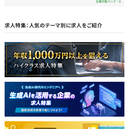
学び、社員が学んでいける場所をつくりたいという想いか
応募可能ランク：D
ら独自の研修カリキュラムや体制を整えています。
昇給：年2回（2月、8月）
■初心者向け事前研修
求人特集：人気のテーマ別に求人をご紹介
フロントエンドエンジニアやモバイルアプリエンジニア向
◆査定制度（昨年度の昇給実績：昇給率100%、10万円〜
けの研修をご用意しております。
150万円）
7段階のレベルのスキルセットを身に付けていくことで、
■ピカトレ研修
収入UPを目指せます！
ピカトレとは、人をピカッと輝かせるトレーニングの略
称。プロフェッショナル集団になるべく、人間的なヒュー
マンスキルや技術的なテクニカルスキルを向上させるた
め、独自で人が成長できる仕組みを構築し、個別のスキル
社会保険完備（健康保険・厚生年金加入・雇用保険・労災
の底上げを測る研修をおこなっています。
保険）
※関東ITソフトウェア健康保険組合加入
■資格取得支援制度
無期雇用
プロジェクトごとに選択