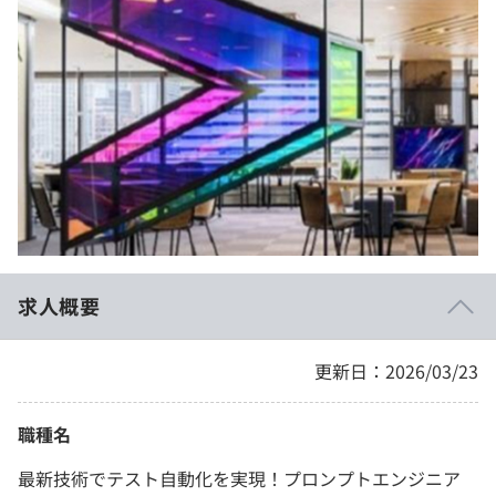
イベント・セミナー
paiza times
再チャレンジ結果一覧
リファレンス
インタビュー
note
就活成功ガイド
プラン
個人向けプラン
法人向けプラン
学校向けプラン
求人概要
契約内容・クーポン
更新日：2026/03/23
職種名
最新技術でテスト自動化を実現！プロンプトエンジニア