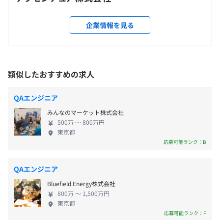
フレックスタイム制度 （コアタイムなし）
1日の標準勤務時間 8時間00分
就業場所の変更範囲
企業情報を見る
標準勤務時間帯9:00～18:00
＜雇入時＞
休憩時間：休憩60分
東京都 大阪府
平均残業時間：1日平均1時間程度 ※管理職未満
＜変更範囲＞
東京都、大阪府
類似したおすすめの求人
※変更の範囲：全国の支社
QAエンジニア
完全週休2日制（土曜日、日曜日）
祝日
受動喫煙防止措置に関する事項
みんなのマーケット株式会社
年末年始
500万 〜 800万円
屋内原則禁煙（喫煙室あり）
東京都
年次有給休暇
オフィスによっては喫煙室のある勤務先もある。またプロ
応募可能ランク：B
私傷病休暇、結婚・出産・忌引休暇、母体保護休暇、配偶
ジェクトにてお客様先で業務を行う場合はそのルールに従
者・ライフパートナー出産休暇・子の看護休暇
う。
QAエンジニア
介護休業・育児休業 ほか
Bluefield Energy株式会社
800万 〜 1,500万円
東京都
応募可能ランク：F
◆諸手当例：職位により支給対象が決定いたします。