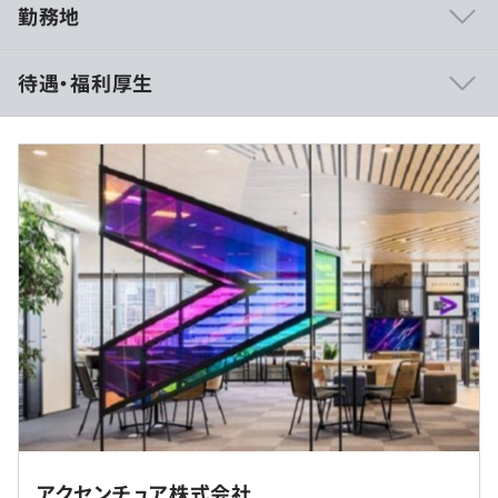
勤務地
待遇・福利厚生
480～2500万円
※記載の給与Rangeは手当を含まない基本給の記載となり
ます。
◆支給例：基本給＋賞与（年1回）＋諸手当
（※
想定年収
は年収提示額を保証するものではありません）
アクセンチュア株式会社