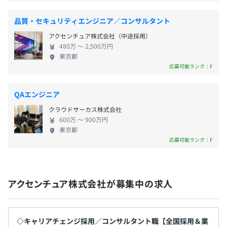
・残業手当：実施分の支給
品質・セキュリティエンジニア／コンサルタント
・住宅手当 等
アクセンチュア株式会社（中途採用）
480万 〜 2,500万円
東京都
応募可能ランク：F
昇給・昇格あり
※評価に基づく
QAエンジニア
クラウドサーカス株式会社
600万 〜 900万円
東京都
無期雇用
応募可能ランク：F
アクセンチュア株式会社が募集中の求人
◇キャリアチェンジ採用／コンサルタント職【全国採用＆業