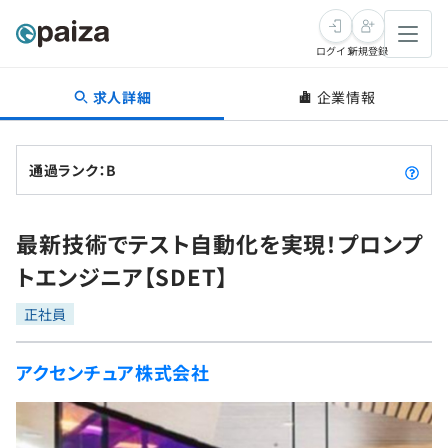
ログイン
新規登録
求人詳細
企業情報
転職・キャリア
未経験転職
求人検索
通過ランク：B
新卒就活
求人検索
インタビュー
最新技術でテスト自動化を実現！プロンプ
学習
求人検索
インタビュー
転職成功ガイド
トエンジニア【SDET】
本選考
スキルチェック
講座一覧
転職成功ガイド
転職エージェント
正社員
ゲーム・マンガ
インターン
プログラミング言語
問題集
アクセンチュア株式会社
メディア
SQL
4択課題
新卒エージェント
paizaとは？
Tech Team Journal
評価結果一覧
ナレッジ