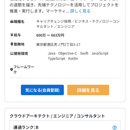
の道筋を描き、先端テクノロジーを活用してプロジェクトを
推進・実行します。マーケティ...
詳しく見る
キャリアチェンジ採用／ビジネス・テクノロジーコン
職種名
サルタント／エンジニア
給与
600万 〜 663万円
勤務地
東京都港区虎ノ門2丁目3-17
Java
Objective-C
Swift
JavaScript
開発環境
TypeScript
Kotlin
フレームワー
ク
詳細を見る
気になる(会員登録)
クラウドアーキテクト / エンジニア / コンサルタント
通過ランク：B