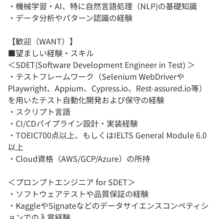
・機械学習・AI、特に自然言語処理（NLP)の基礎知識
・​データ分析やパターン認識の経験​
【歓迎（WANT）】
■望ましい経験・スキル
＜SDET(Software Development Engineer in Test) ＞
・テストフレームワーク（Selenium WebDriverや
Playwright、Appium、Cypress.io、Rest-assured.io等）
を用いたテスト自動化開発および保守の経験
・​スクリプト言語
・​CI/CDパイプライン設計・実装経験
・​TOEIC700点以上、もしくはIELTS General Module 6.0
以上
・​Cloud資格（AWS/GCP/Azure）の所持​
＜プロンプトエンジニア for SDET​＞
・ソフトウェアテストや品質保証の経験
・​KaggleやSignateなどのデータサイエンスコンペティシ
ョンでの入賞経験