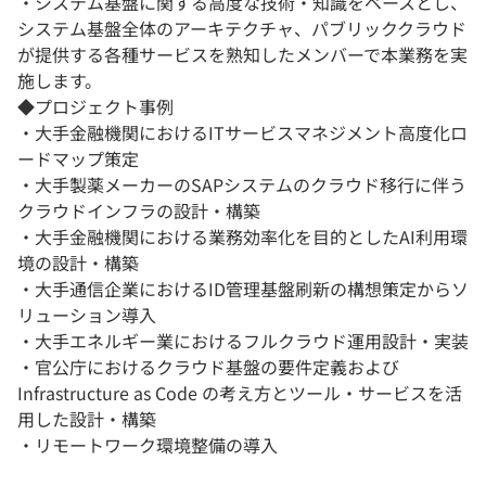
・システム基盤に関する高度な技術・知識をベースとし、
システム基盤全体のアーキテクチャ、パブリッククラウド
が提供する各種サービスを熟知したメンバーで本業務を実
施します。
◆プロジェクト事例
・大手金融機関におけるITサービスマネジメント高度化ロ
ードマップ策定
・大手製薬メーカーのSAPシステムのクラウド移行に伴う
クラウドインフラの設計・構築
・大手金融機関における業務効率化を目的としたAI利用環
境の設計・構築
・大手通信企業におけるID管理基盤刷新の構想策定からソ
リューション導入
・大手エネルギー業におけるフルクラウド運用設計・実装
・官公庁におけるクラウド基盤の要件定義および
Infrastructure as Code の考え方とツール・サービスを活
用した設計・構築
・リモートワーク環境整備の導入