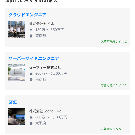
類似したおすすめの求人
・残業手当：実施分の支給
・住宅手当 等
クラウドエンジニア
受動喫煙防止措置に関する事項
屋内原則禁煙（喫煙室あり）
株式会社セイル
450万 〜 850万円
オフィスによっては喫煙室のある勤務先もある。またプロ
東京都
ジェクトにてお客様先で業務を行う場合はそのルールに従
昇給・昇格あり
応募可能ランク：C
う。
※評価に基づく
サーバーサイドエンジニア
セーフィー株式会社
600万 〜 1,200万円
無期雇用
東京都
応募可能ランク：A
SRE
株式会社Scene Live
600万 〜 1,000万円
大阪府
応募可能ランク：B