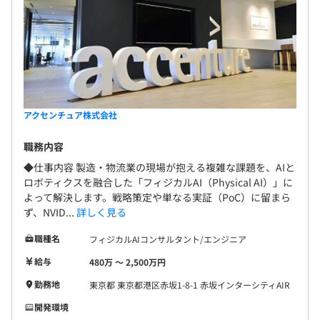
アクセンチュア株式会社
職務内容
◆仕事内容 製造・物流業の現場が抱える複雑な課題を、AIと
ロボティクスを融合した「フィジカルAI（Physical AI）」に
よって解決します。戦略策定や単なる実証（PoC）に留まら
ず、NVID...
詳しく見る
職種名
フィジカルAIコンサルタント/エンジニア
給与
480万 〜 2,500万円
勤務地
東京都 東京都港区赤坂1-8-1 赤坂インターシティAIR
開発環境