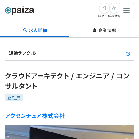
ログイン
新規登録
求人詳細
企業情報
転職・キャリア
未経験転職
求人検索
通過ランク：B
新卒就活
求人検索
インタビュー
クラウドアーキテクト / エンジニア / コン
学習
求人検索
インタビュー
転職成功ガイド
サルタント
本選考
スキルチェック
講座一覧
転職成功ガイド
転職エージェント
正社員
ゲーム・マンガ
インターン
プログラミング言語
問題集
アクセンチュア株式会社
メディア
SQL
4択課題
新卒エージェント
paizaとは？
Tech Team Journal
評価結果一覧
ナレッジ