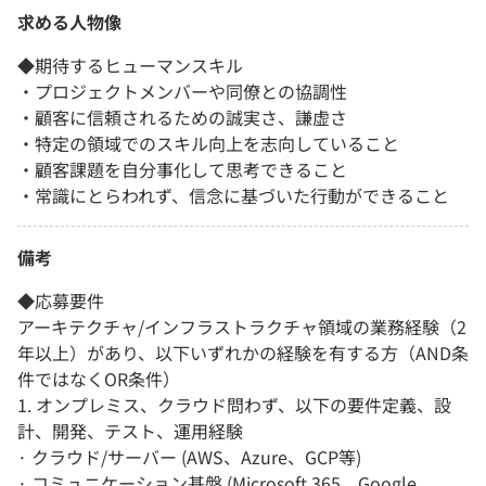
求める人物像
◆期待するヒューマンスキル
・プロジェクトメンバーや同僚との協調性
・顧客に信頼されるための誠実さ、謙虚さ
・特定の領域でのスキル向上を志向していること
・顧客課題を自分事化して思考できること
・常識にとらわれず、信念に基づいた行動ができること
備考
◆応募要件
アーキテクチャ/インフラストラクチャ領域の業務経験（2
年以上）があり、以下いずれかの経験を有する方（AND条
件ではなくOR条件）
1. オンプレミス、クラウド問わず、以下の要件定義、設
計、開発、テスト、運用経験
· クラウド/サーバー (AWS、Azure、GCP等)
· コミュニケーション基盤 (Microsoft 365、Google