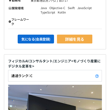
勤務地
東京都港区虎ノ門2丁目3-17
Java
Objective-C
Swift
JavaScript
開発環境
TypeScript
Kotlin
フレームワー
ク
詳細を見る
気になる(会員登録)
フィジカルAIコンサルタント/エンジニア<モノづくり産業に
デジタル変革を>
通過ランク：C