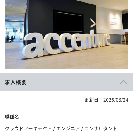
イベント・セミナー
paiza times
再チャレンジ結果一覧
リファレンス
インタビュー
note
就活成功ガイド
プラン
個人向けプラン
法人向けプラン
学校向けプラン
求人概要
契約内容・クーポン
更新日：2026/03/24
職種名
クラウドアーキテクト / エンジニア / コンサルタント