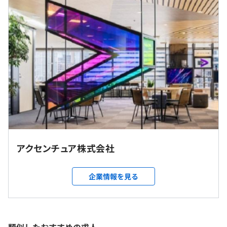
（※
想定年収
は年収提示額を保証するものではありません）
フレックスタイム制度（コアタイムなし）
1日の標準勤務時間 8時間00分
標準勤務時間帯 09:00～18:00
休憩時間：休憩60分
平均残業時間：1日平均1時間程度 ※管理職未満
アクセンチュア株式会社
完全週休 2 日制(土日)、祝日
就業場所の変更範囲
企業情報を見る
＜雇入時＞
東京 / 大阪 / 前橋 / 福岡
＜変更範囲＞
◆諸手当例：職位により支給対象が決定いたします。
全国の支社