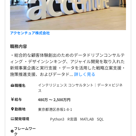
アクセンチュア株式会社
職務内容
・総合的な顧客体験創出のためのデータドリブンコンサルテ
ィング ・デザインシンキング、アジャイル開発を取り入れた
新規事業企画と実行支援 ・データを活用した戦略立案支援・
施策推進支援、およびデータド...
詳しく見る
インテリジェンス コンサルタント｜データ×ビジネ
職種名
ス
給与
480万 〜 2,500万円
勤務地
東京都港区赤坂1-8-1
開発環境
Python3
R言語
MATLAB
SQL
フレームワー
ク