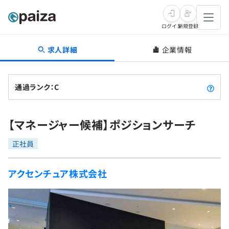
ログイン
新規登録
求人詳細
企業情報
転職・キャリア
未経験転職
求人検索
通過ランク：C
新卒就活
求人検索
インタビュー
【マネージャー候補】ポジションサーチ
学習
求人検索
インタビュー
転職成功ガイド
正社員
本選考
スキルチェック
講座一覧
転職成功ガイド
転職エージェント
アクセンチュア株式会社
ゲーム・マンガ
インターン
プログラミング言語
問題集
メディア
SQL
4択課題
新卒エージェント
paizaとは？
Tech Team Journal
評価結果一覧
ナレッジ