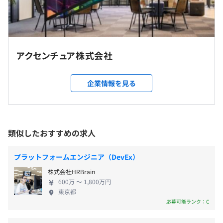
標準勤務時間帯9:00～18:00"
ターのネットワークを活用して提供しています。
休憩時間：休憩60分
平均残業時間：1日平均1時間程度 ※管理職未満
アクセンチュア株式会社
完全週休 2 日制(土日)、祝日
就業場所の変更範囲
企業情報を見る
＜雇入時＞
東京
＜変更範囲＞
基本給+賞与（年一回）
変更の範囲：全国の拠点（東京都、大阪府、北海道、宮城
類似したおすすめの求人
県、福島県、群馬県、愛知県、福岡県、熊本県 ）
プラットフォームエンジニア（DevEx）
受動喫煙防止措置に関する事項
昇給・昇格あり
株式会社HRBrain
600万 〜 1,800万円
屋内原則禁煙（喫煙室あり）
※評価に基づく
東京都
オフィスによっては喫煙室のある勤務先もある。またプロ
応募可能ランク：C
ジェクトにてお客様先で業務を行う場合はそのルールに従
う。