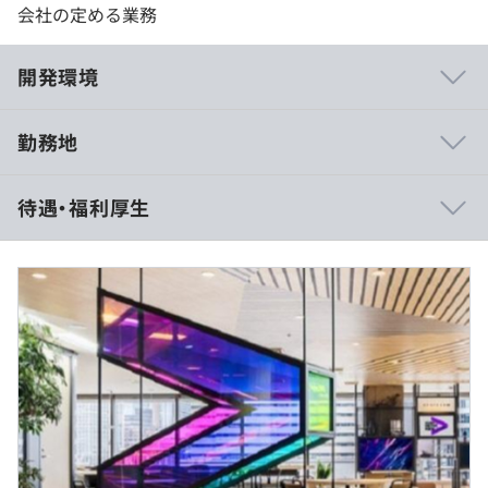
会社の定める業務
開発環境
勤務地
プロジェクトごとに選択、ウォーターフォール、スクラム
待遇・福利厚生
【事業概要】
デジタル、クラウドおよびセキュリティ領域において卓越
（※
想定年収
は年収提示額を保証するものではありません）
した能力で世界をリードするプロフェッショナル サービ
ス企業です。40を超える業界の比類のなき知見、経験と専
門スキルを組み合わせ、ストラテジー＆コンサルティン
グ、テクノロジー、オペレーションズ、インダストリー
フレックスタイム制度 （コアタイムなし）
X、アクセンチュア ソングの領域で、世界最大の先端テク
1日の標準勤務時間 8時間00分
ノロジーセンターとインテリジェントオペレーションセン