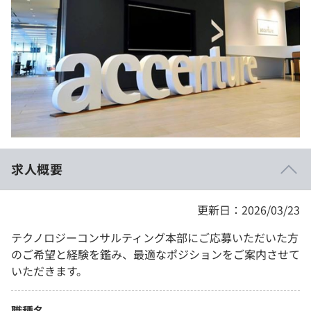
イベント・セミナー
paiza times
再チャレンジ結果一覧
リファレンス
インタビュー
note
就活成功ガイド
プラン
個人向けプラン
法人向けプラン
求人概要
学校向けプラン
更新日：2026/03/23
契約内容・クーポン
テクノロジーコンサルティング本部にご応募いただいた方
のご希望と経験を鑑み、最適なポジションをご案内させて
いただきます。
職種名