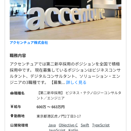
アクセンチュア株式会社
職務内容
アクセンチュアでは第二新卒採用のポジションを全国で積極
採用中です。 現在募集しているポジションはビジネスコンサ
ルタント、デジタルコンサルタント、ソリューション・エン
ジニアの3職種です。 【募集...
詳しく見る
【第二新卒採用】 ビジネス・テクノロジーコンサルタ
職種名
ント／エンジニア
給与
600万 〜 663万円
勤務地
東京都港区虎ノ門2丁目3-17
Java
Objective-C
Swift
TypeScript
開発環境
JavaScript
Kotlin