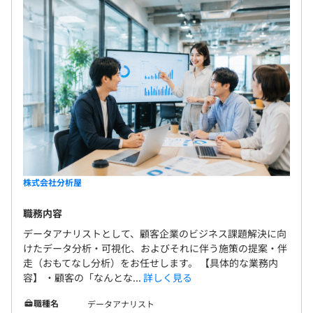
保険）
大きさが昇格や昇給につながるような評価制度になってい
ています。何か起きた際には、不平不満を言うのでは
※東京都情報サービス産業健康保険組合加入
ます。
なく、話し合いの場をつくり解決に導くことを重視
単なるエンジニアという枠を超えて成長し、自分らしく働
しています。すべてを成長の機会と捉え、問題の解決
き続けられる環境が、ここに広がっています。
に前向きに取り組んでいます。経営陣からのトップダ
ウンだけではなく、社員の意見も積極的に取り上げ
無期雇用
るボトムアップをともにおこないながら社内制度を
つくり上げる「サンドイッチ経営」を推進している
ことも特徴です。 ◆総合職と技術職のキャリアパス
キャリアパスは技術、マネジメント、ライフワーク
6カ月（条件などの変更はありません）
バランスなどの社員が重視する働き方を実現するた
めのコースを用意しています。常に会社をよりよく変
株式会社分析屋
えていく社風があるため、社員の積極的な意見や行
職務内容
動を評価しております。役員と社員の距離感も近く、
働きやすい職場づくりに社員一丸となって取り組ん
データアナリストとして、顧客企業のビジネス課題解決に向
けたデータ分析・可視化、およびそれに伴う施策の提案・伴
でいます。
走（おもてなし分析）をお任せします。 【具体的な業務内
容】 ・顧客の「なんとな...
詳しく見る
職種名
データアナリスト