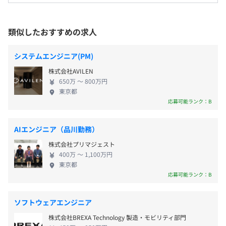
いたします。
です。 ■AIビジネス部（一都三県勤務） 最先端のAI
■祝日
技術を駆使し、ビジネス課題を解決に導く部門。
■創立記念日（8月15日）
▼上記以外の主要取引先
SQL＋Pythonを活かし、機械学習やAIモデルを用い
就業場所の変更範囲
類似したおすすめの求人
■年末年始休暇
SHIFT商流で、大手自動車メーカー、大手人材企業、大手
た提案・実装を行い、顧客の成果創出を直接支援し
＜雇入時＞
■年次有給休暇
家電メーカー、大手SIer、官公庁などのクライアント様か
ます。高度な分析スキルとビジネス視点を兼ね備えた
本社所在地、顧客先または顧客指定の場所
■慶弔休暇
システムエンジニア(PM)
ら、分析支援や業務効率化・DX推進支援のご依頼を多数
次世代リーダー人材へ成長できます。 ■ACR部（一
＜変更範囲＞
■産前・産後休暇（女性100%／男性50% ※希望者におい
いただいております。
株式会社AVILEN
都三県勤務） データアナリストに特化し、SQLを用
会社の定める場所
ては100%実績）
650万 〜 800万円
いて分析・レポーティング・改善提案を行う部門。
■育児休暇
東京都
現場のデータを深掘りし、ビジネス課題を数値から
応募可能ランク：B
■サポート休暇（有給取得前3日間付与）
受動喫煙防止措置に関する事項
解決に導きます。データから価値を生み出し、分析の
敷地内禁煙（喫煙場所あり）
資格支援制度として統計検定など、一部の資格取得に対し
プロへ成長可能です。 ■基盤運用構築部（一都三県
AIエンジニア（品川勤務）
ては会社が受験費用を支給しています。
勤務） データ基盤の設計・構築・運用を担い、大規
その他データ分析に関する研修も実施しています。
株式会社プリマジェスト
模データ活用を支える部門。 SQLやクラウド経験を
■通勤手当（※実費／月上限3万円）
400万 〜 1,100万円
活かし、安定した分析環境を整備。インフラの専門
■時間外勤務手当（※固定残業なし）
東京都
〈本社〉
性とデータ活用の最前線を掛け合わせたスキルが身
応募可能ランク：B
■在宅手当
■JR東海道本線／小田急線「藤沢駅」より徒歩5分
につきます。 ■BI推進部（一都三県勤務） BIツール
■休日勤務手当
■江ノ島電鉄「藤沢駅」より徒歩8分
相談の上、ご希望のマシンを支給いたします。
を用いたデータ可視化やダッシュボード構築を専門
■深夜勤務手当
ソフトウェアエンジニア
とする部門。 SQLに加え、TableauやPowerBIの経
■組織貢献手当（※2年目以降）
株式会社BREXA Technology 製造・モビリティ部門
験が活かせ、企業のデータ活用を加速。経営・現場