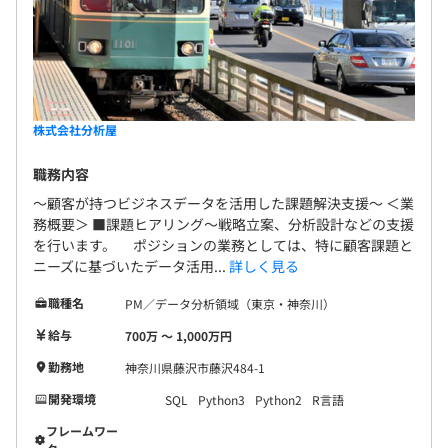
株式会社分析屋
職務内容
～顧客が持つビジネスデータを活用した課題解決支援～ ＜業
務概要＞ ■課題ヒアリング～戦略立案、分析設計などの支援
を行います。 ポジションの業務としては、特に顧客課題と
ニーズに基づいたデータ活用...
詳しく見る
職種名
PM／データ分析領域（東京・神奈川）
給与
700万 〜 1,000万円
勤務地
神奈川県藤沢市藤沢484-1
開発環境
SQL
Python3
Python2
R言語
フレームワー