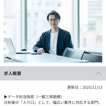
イベント・セミナー
paiza times
再チャレンジ結果一覧
リファレンス
インタビュー
note
就活成功ガイド
プラン
個人向けプラン
法人向けプラン
学校向けプラン
求人概要
契約内容・クーポン
更新日：2025/11/13
▶データ利活用部（一都三県勤務）
分析屋の「入り口」として、幅広い案件に対応する部門。