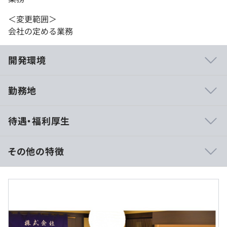
＜変更範囲＞
会社の定める業務
開発環境
勤務地
■市場価値の高いデータサイエンティストで経験を積める
待遇・福利厚生
データ分析に携わることで、データに関する知識をもっ
て、的確に理解・解釈したうえで分析し活用する能力が身
に付きます。
その他の特徴
そして、業務を通してデータの重要性を理解することで、
蓄積されたデータからは何が読み取れ、今後どのような行
※スキルにより記載年収より下回る／上回る可能性もあり
動が取れるかを意識できるようになり、課題解決に向けて
ます。
意思決定を支援できます。
■基本給：24万円～（役職に応じて支給）
ITスキル、数学や統計の知識、ビジネススキルなどデータ
■稼働手当：約14万～24万円程度（スキルに応じた参画
サイエンティストに求められるスキルは多岐にわたります
プロジェクトにより支給）