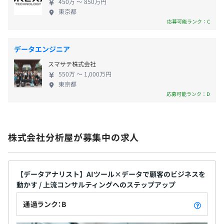
■子ども手当
450万 〜 850万円
にインパクトを与える実感を得られます。 ■SAC部
東京都
（藤沢本社勤務） 上流工程・コンサルティングに特
応募可能ランク：C
化した部門。 SQL＋Pythonに加え、課題抽出や顧客
折衝力を活かし、意思決定を支える提案型の仕事を
業績賞与：年1回（入社2年目以降）
データエンジニア
担います。単なる分析者ではなく、「顧客課題を解決
※ポジションにより特別賞与あり
【開発環境】
スマサテ株式会社
するパートナー」として活躍できます。 分析屋で
■クラウド環境 ： AWS、GCP、Azure
550万 〜 1,000万円
は、ただデータをいじることを「分析」とはいいま
東京都
■分析ツール： Tableau（メイン）、SAS、SPSS
せん。「クライアントの悩み、課題を解決するこ
応募可能ランク：D
■データベース： Oracle Database、SQL Server、
と」を念頭に置き、ぶれない経営をおこなっていま
給与改定：年2回（2⽉・8⽉）
MySQL、PostgreSQL
す。10年後も100年後もAIに取って代わられない企業
■その他：Google Analytics、SQL、Python、R
であるために、おもてなしの精神を大切にしていま
【直近2年間の平均昇給率】
株式会社分析屋が募集中の求人
す。データ分析では多種多様な業界で実績を積み重ね
2019年入社者：13.6%
ており、近隣企業や官公庁などからも厚い信頼を寄
会社全体：12.6%
せられております。さまざまな場⾯でビッグデータの
※一般平均（日系企業）：1％～2
常に会社をよりよく変えていく社風があるため、社員の積
利活⽤が進み、データ分析の需要が⾼まる中で、プ
【データアナリスト】AIツール×データで顧客のビジネスを
極的な意見や行動を評価しています。
動かす / 上流コンサルティングへのステップアップ
ロが集まる弊社でさらにスキルを向上し、市場価値
役員と社員の距離感も近く、働きやすい職場づくりに社員
の⾼い⼈材を⽬指すことができます。 ◆社員が主体
通過ランク：B
一丸となって取り組んでいます。
のサンドイッチ経営 たとえ失敗しても、その経験を
社会保険完備（健康保険・厚生年金加入・雇用保険・労災
ひとりひとりが強みを生かして活躍できれば、その貢献の
糧とし、前向きにチャレンジし続ける風土が根づい