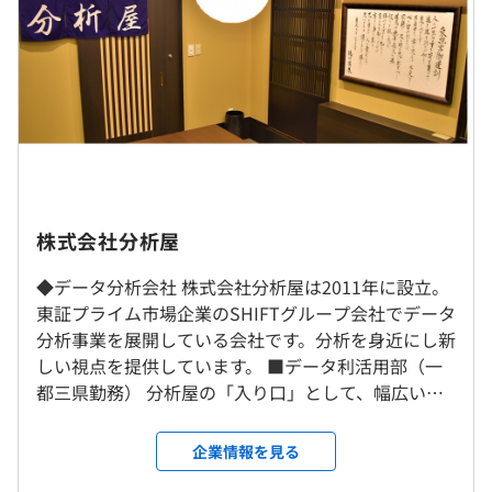
が、これらの思考的スキル・技術的スキルを身に付けるこ
■残業代：実働分支給！平均15時間（※ポジションによ
とで市場価値が高まります。
りみなし残業あり）
【案件事例】
■鉄道会社におけるインバウンド客の受け入れ態勢を整え
（※
想定年収
は年収提示額を保証するものではありません）
るための課題整理から要件定義、調査、レポーティング
社内もしくはお客様先での勤務となります。
■教育業界における学習用アプリの利用者数増加のための
基本的に東京都23区（新宿・渋谷・銀座・丸の内・日本
株式会社分析屋
アクセス解析、KPI設定
橋など）を中心としたプロジェクトに配属となります。
9︓00〜18︓00
■消費財メーカーの新商品開発における分析設計からBIツ
※一部、都内近郊・神奈川（横浜・川崎など）のプロジェ
◆データ分析会社 株式会社分析屋は2011年に設立。
※プロジェクト先によって異なる場合があります
ールを用いて分析環境を作成、パネルデータを用いたKPI
クト先に常駐いただく場合もございます。
東証プライム市場企業のSHIFTグループ会社でデータ
休憩時間：休憩60分 ※昼食時間は業務の都合により各々
の可視化・レポーティング（BIツールでのダッシュボード
分析事業を展開している会社です。分析を身近にし新
の自主性に任せています
作成等）
■リモートワークについて
しい視点を提供しています。 ■データ利活用部（一
平均残業時間：15時間（年間平均）
■ソーシャルゲームの離脱率改善に向けたデータ分析設
新型コロナウイルス感染拡⼤防⽌の観点から、従業員の業
都三県勤務） 分析屋の「入り口」として、幅広い案
計、ログデータの加工・集計・分析・解析（ビッグデータ
務を原則在宅勤務に切り替えておりますが、⼀部配属プロ
件に対応する部門。 SQLやExcelスキルから挑戦で
分析、統計解析）および分析結果報告、施策立案
ジェクトによっては、本社やお客様先で就業いただく場合
き、IT未経験からでもキャリアを築けます。基礎から
企業情報を見る
■データ全体のライフサイクルにわたる管理業務（データ
もございます。詳細な就業場所については、⼊社後に決定
実務を経験し、分析領域へのステップアップが可能
■完全週休2日制（土日）
資産・品質管理など）