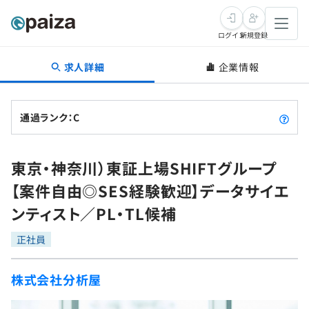
ログイン
新規登録
求人詳細
企業情報
転職・キャリア
未経験転職
求人検索
通過ランク：C
新卒就活
求人検索
インタビュー
東京・神奈川）東証上場SHIFTグループ
学習
求人検索
インタビュー
転職成功ガイド
【案件自由◎SES経験歓迎】データサイエ
本選考
スキルチェック
講座一覧
ンティスト／PL・TL候補
転職成功ガイド
転職エージェント
ゲーム・マンガ
インターン
プログラミング言語
正社員
問題集
メディア
SQL
4択課題
株式会社分析屋
新卒エージェント
paizaとは？
Tech Team Journal
評価結果一覧
ナレッジ