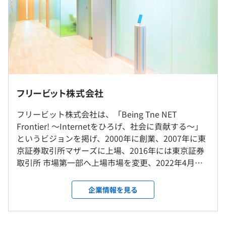
モデル賞与：800,000円～1,200,000円
・スマホ向けSIM
・固定グローバルIP付SIM
※給与査定年2回（6月・12月）
・IoT/M2M向けSIM
※想定年収はあくまでも目安であり、選考を通じて上下す
・映像IoT向け上り大容量向けSIM
る可能性あります。
基本的に転勤はありません。
フリービット株式会社
入社後OJTを行いながら学んでいただきます。
就業場所の変更範囲
・書籍の補助制度あり
フリービット株式会社は、「Being Tne NET
＜雇入時＞
（※
想定年収
は年収提示額を保証するものではありません）
・メンター制度あり
Frontier! ～Internetをひろげ、社会に貢献する～」
本社、労働者の自宅、及び当社データセンター
というビジョンを掲げ、2000年に創業、2007年に東
＜変更範囲＞
京証券取引所マザーズに上場、2016年には東京証券
会社の定める場所（リモートワークを行う場所を含む）
取引所 市場第一部へ上場市場を変更、2022年4月よ
10：00～19：00（休憩1時間）
り持続的な成長を期待される東京証券取引所プライ
休憩時間：60分 ※昼食時間は業務の都合により各々の自
受動喫煙防止措置に関する事項
ム市場へ移行いたしました。 通信インフラの構築を
企業情報を見る
主性に任せています
敷地内禁煙
はじめ、MVNO事業、IoT、教育、医療、ライフスタ
平均残業時間：平均10-20時間／月 ※時期による
イル分野に至るまで幅広く事業を展開し、社会課題
の解決に貢献しています。 特に「毎日、発明する会