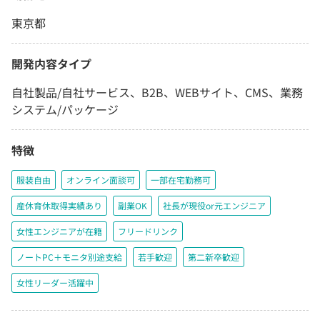
東京都
開発内容タイプ
自社製品/自社サービス、B2B、WEBサイト、CMS、業務
システム/パッケージ
特徴
服装自由
オンライン面談可
一部在宅勤務可
産休育休取得実績あり
副業OK
社長が現役or元エンジニア
女性エンジニアが在籍
フリードリンク
ノートPC＋モニタ別途支給
若手歓迎
第二新卒歓迎
女性リーダー活躍中