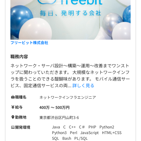
フリービット株式会社
職務内容
ネットワーク・サーバ設計～構築～運用～改善までワンスト
ップに関わっていただきます。 大規模なネットワークインフ
ラを扱うことのできる醍醐味があります。 モバイル通信サー
ビス、固定通信サービスの両...
詳しく見る
職種名
ネットワークインフラエンジニア
給与
400万 〜 500万円
勤務地
東京都渋谷区円山町3-6
Java
C
C++
C＃
PHP
Python2
開発環境
Python3
Perl
JavaScript
HTML+CSS
SQL
Bash
PL/SQL