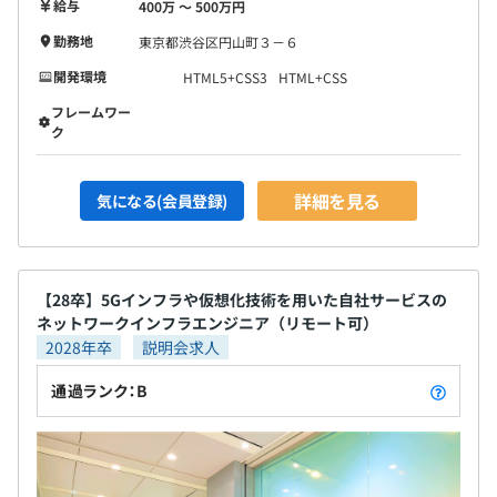
給与
400万 〜 500万円
勤務地
東京都渋谷区円山町３－６
開発環境
HTML5+CSS3
HTML+CSS
フレームワー
ク
詳細を見る
気になる(会員登録)
【28卒】5Gインフラや仮想化技術を用いた自社サービスの
ネットワークインフラエンジニア（リモート可）
2028年卒
説明会求人
通過ランク：B