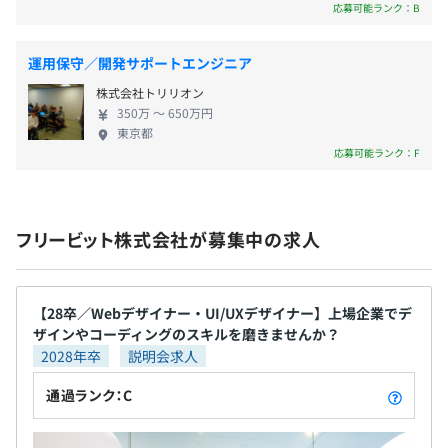
応募可能ランク：B
・役職手当
・時間外勤務手当
・休日勤務手当
運用保守／開発サポートエンジニア
・深夜勤務手当
株式会社トリリオン
など
350万 〜 650万円
東京都
応募可能ランク：F
昇給査定年2回（5月・11月）
フリービット株式会社が募集中の求人
各種社会保険完備（雇用・健康・労災・厚生年金）
【28卒／Webデザイナー・UI/UXデザイナー】上場企業でデ
ザインやコーディングのスキルを磨きませんか？
2028年卒
説明会求人
通過ランク：C
無期雇用