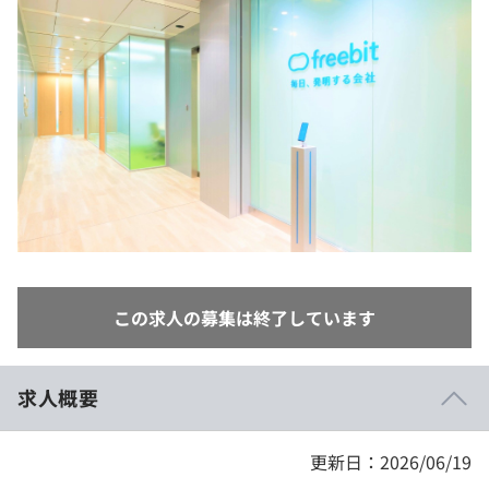
イベント・セミナー
paiza times
再チャレンジ結果一覧
リファレンス
インタビュー
note
就活成功ガイド
プラン
個人向けプラン
法人向けプラン
学校向けプラン
この求人の募集は終了しています
契約内容・クーポン
求人概要
更新日：2026/06/19