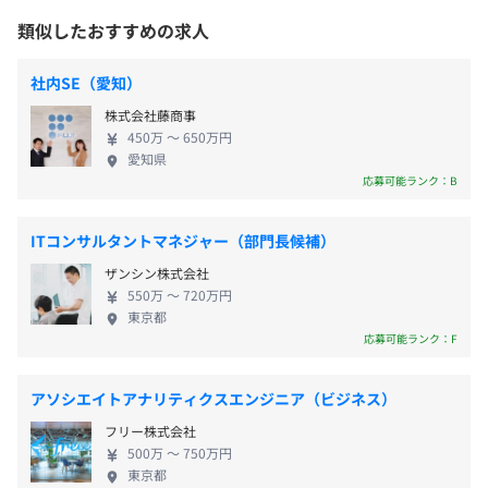
社」という姿勢のもと、常に新しい価値を創造し続
類似したおすすめの求人
■JR線「渋谷駅」より徒歩7分
ける企業文化を大切にしており、その柔軟な発想力
・完全週休二日制
■井の頭線「渋谷駅」より徒歩5分
と技術力で次世代社会の基盤づくりに挑戦していま
・祝日
社内SE（愛知）
■東京メトロ銀座線、半蔵門線、副都心線及び東急田園都
す。 近年では「web3の社会実装」を目標に、ブロッ
・年末年始休暇
市線「渋谷駅」より徒歩7分
株式会社藤商事
クチェーン技術や分散型ネットワーク、NFT、トーク
・夏季休暇（4日間）
■東急東横線「渋谷駅」より徒歩13分
450万 〜 650万円
ンエコノミー、AIといった新たなインターネットの
・有給休暇（初年度10日）※5月or11月に付与：入社時期
愛知県
（渋谷マークシティーを通り抜けると便利です）
構造に対して積極的な技術開発、実装も行っており
応募可能ランク：B
により付与のタイミングが異なります
ます。 中央集権型のサービスモデルから脱却し、ユ
・慶弔休暇
ーザー自身が主役となる分散型の社会インフラを構
・リフレッシュ休暇（入社1年後から使用可能）
ITコンサルタントマネジャー（部門長候補）
築することで、より自由で安心安全な、透明性の高
・産前産後休暇
ザンシン株式会社
いデジタル社会の実現を目指しています。 私たちは
・育児休業制度
550万 〜 720万円
これからもインターネットを通じて人々の暮らしを
・介護休業制度
東京都
豊かにし、次世代へと続く少し先の未来の当り前を
応募可能ランク：F
創出していけるよう努力している企業です。
アソシエイトアナリティクスエンジニア（ビジネス）
・交通費全額支給
フリー株式会社
・住宅手当（最大45,000円支給※当社規定に準じます）
500万 〜 750万円
・資格手当
東京都