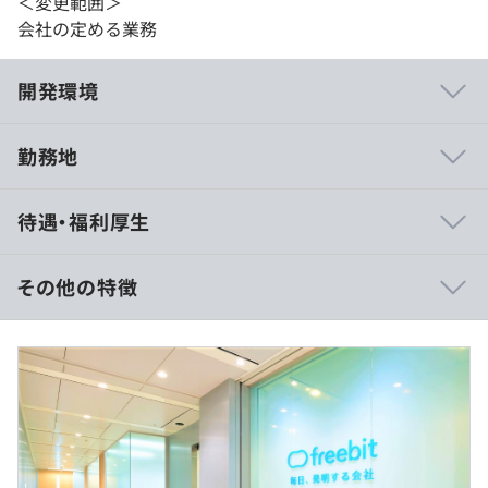
＜変更範囲＞
会社の定める業務
開発環境
勤務地
既存のサービスの組み合わせにはなりますが、お客様から
待遇・福利厚生
のニーズに合わせたプランの設計を自らの手で開発、運用
することが可能です。
その他の特徴
サービス事例
・スマホ向けSIM
年収：4,500,000～6,300,000円
・固定グローバルIP付SIM
※賞与年2回（6月・12月 ※モデル賞与3ヶ月：上記想定
・IoT/M2M向けSIM
年収に含む）
・映像IoT向け上り大容量向けSIM
基本月額給：243,038円～340,254円
固定残業代：56,963円～79,748円
※30時間相当分の時間外勤務手当