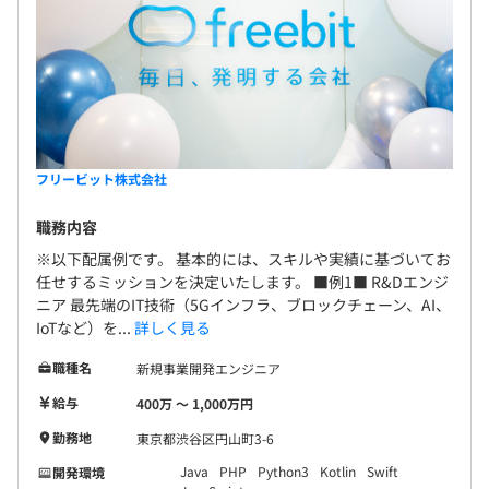
フリービット株式会社
職務内容
※以下配属例です。 基本的には、スキルや実績に基づいてお
任せするミッションを決定いたします。 ■例1■ R&Dエンジ
ニア 最先端のIT技術（5Gインフラ、ブロックチェーン、AI、
IoTなど）を...
詳しく見る
職種名
新規事業開発エンジニア
給与
400万 〜 1,000万円
勤務地
東京都渋谷区円山町3-6
Java
PHP
Python3
Kotlin
Swift
開発環境