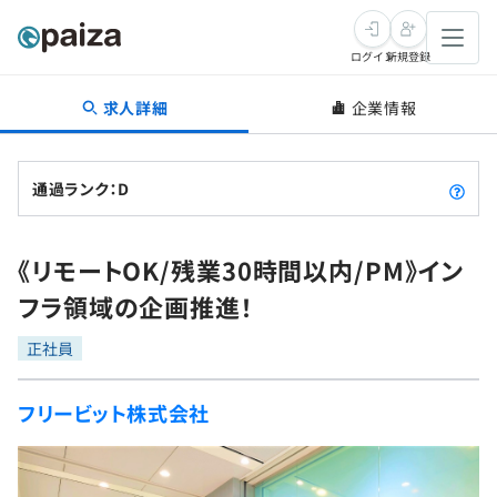
ログイン
新規登録
求人詳細
企業情報
転職・キャリア
未経験転職
求人検索
通過ランク：D
新卒就活
求人検索
インタビュー
《リモートOK/残業30時間以内/PM》イン
学習
求人検索
インタビュー
転職成功ガイド
フラ領域の企画推進！
本選考
スキルチェック
講座一覧
転職成功ガイド
転職エージェント
正社員
ゲーム・マンガ
インターン
プログラミング言語
問題集
フリービット株式会社
メディア
SQL
4択課題
新卒エージェント
paizaとは？
Tech Team Journal
評価結果一覧
ナレッジ