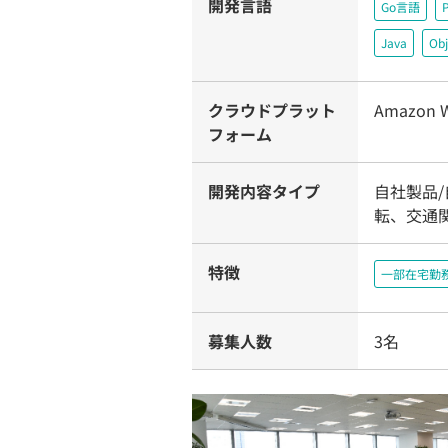
開発言語
Go言語
Java
Obj
クラウドプラット
Amazon W
フォーム
開発内容タイプ
自社製品/
転、交通関
特徴
一部在宅勤
募集人数
3名