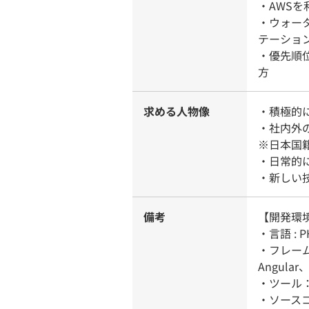
・AWS
・ウォー
テーショ
・優先順
方
求める人物像
・積極的
・社内外
※日本国
・日常的
・新しい
備考
【開発環
・言語 : P
・フレームワー
Angular、
・ツール：VS
・ソースコ