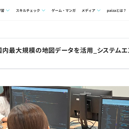
学習
スキルチェック
ゲーム・マンガ
メディア
paizaとは？
講座一覧
プログラミング言語
Tech Team Journal
問題集
SQL
paiza times
》国内最大規模の地図データを活用_システムエ
4択課題
評価結果一覧
note
ント
ナレッジ
再チャレンジ結果一覧
ミナー
リファレンス
プラン
ド
個人向けプラン
法人向けプラン
学校向けプラン