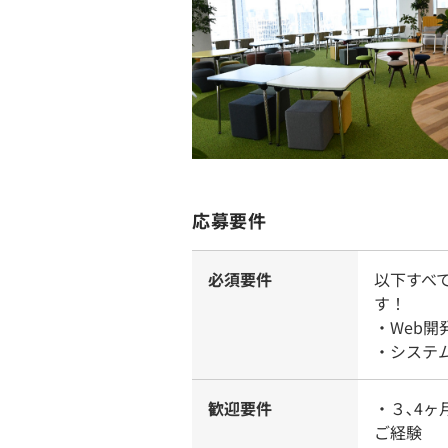
応募要件
必須要件
以下すべ
す！
・Web
・システ
歓迎要件
・３､4
ご経験