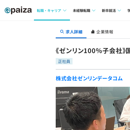
転職・キャリア
未経験転職
新卒就活
求人検索
求人検索
求人検索
求人詳細
企業情報
本選考
インタビュー
インタビュー
インターン
《ゼンリン100％子会社
転職成功ガイド
転職成功ガイド
正社員
新卒エージェ
転職エージェント
株式会社ゼンリンデータコム
イベント・セ
インタビュー
就活成功ガイ