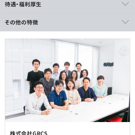
待遇・福利厚生
由で、かつ自律したプロフェッショナルマインドを持ち、
会社と共に自分たちも成長しているという自覚を持ってビ
ジネスに取り組んでいます。
その他の特徴
・全ての企業に不可欠な情報セキュリティ領域。現在も、
そして今後も成長が大きく期待できる事業です。
年収500～1000万円
・フレックスタイム制度や在宅勤務制度を活用し、柔軟か
【昇給】
つ多様な働き方で開発業務をバックアップします。
年1回
【賞与】
年2回
・PC購入補助金、通信費手当
※残業代別途支給
・資格取得支援制度(受験料・更新料は会社負担)
・在宅勤務制度
・時短正社員制度(1日6時間勤務ペース)
・部活動補助金制度
・慶弔見舞金制度
・ベビーシッター補助制度
（※
想定年収
は年収提示額を保証するものではありません）
社内もしくはお客様先での勤務となります。常駐先は東京
・インフルエンザ予防接種
23区内です。
株式会社GRCS