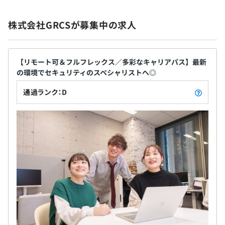
その後、セキュリティ・コンサルタントとして、プリセー
給与改定あり（年1回）
ルス、システム構築、PMに従事。前職は日本ヒューレッ
株式会社GRCSが募集中の求人
ト・パッカード株式会社、セキュリティ本部長として、セ
キュリティ事業のプリセールス、サービス部門を統括。
2018年5月GRCSに参画。
各種社会保険完備
【リモート可＆フルフレックス／多彩なキャリアパス】最新
（雇用保険・労災保険・健康保険・厚生年金保険）
の環境でセキュリティのスペシャリストへ◎
通過ランク：D
3～4名
無期雇用
試用期間3カ月
※条件の変更なし