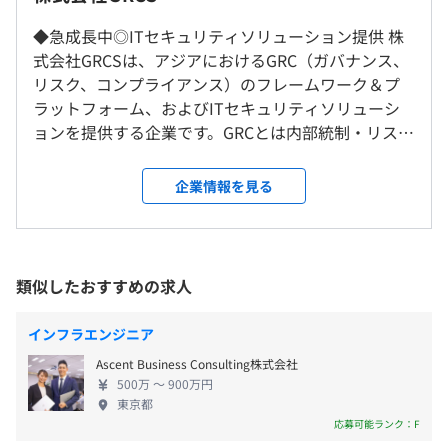
・社員紹介制度
・最新セキュリティ動向勉強会
◆急成長中◎ITセキュリティソリューション提供 株
就業場所の変更範囲
フレックスタイム制（コアタイムなし）
・EAP/社員支援プログラム制度
式会社GRCSは、アジアにおけるGRC（ガバナンス、
＜雇入時＞
標準労働時間：8時間
リスク、コンプライアンス）のフレームワーク＆プ
東京本社、および自宅
休憩時間：60分
ラットフォーム、およびITセキュリティソリューシ
＜変更範囲＞
平均残業時間：全社月平均10時間未満
ョンを提供する企業です。GRCとは内部統制・リスク
会社の定める場所
CYOD制度があり、入社時に一律13万円支給いたします。
管理・法規制対応の業務や情報を統合することで、
企業のリスク対応能力を向上させる考え方、統合的
企業情報を見る
受動喫煙防止措置に関する事項
管理手法として北米を中心に普及しています。国内コ
＜年間120日以上＞
従業員に対する受動喫煙対策：あり
ンプライアンスの市場規模は2兆円とも言われてい
・完全週休2日制（土日祝＊休日）
対策内容：敷地内禁煙
プロジェクトごとに選択
て、年率8～10％の成長市場です。弊社は6年連続売
・年末年始休暇
上増を継続している事業拡大中のIT企業です。 ◆セ
類似したおすすめの求人
・有給休暇（入社時に付与＊付与日数は入社時期による）
キュリティ&GRCを得意とするITプロフェッショナル
・慶弔休暇
集団です。 弊社メンバーの多くはITコンサルタント
インフラエンジニア
アクセス：地下鉄「大手町駅」C13b出口より地下通路直
AWS CloudFormation、VMware vSphere、Docker
としてエンタープライズ企業のセキュリティやGRC
結
Swarm
Ascent Business Consulting株式会社
課題の改善提案と最適化を行っています。セキュリテ
JR「東京駅」より徒歩8分
500万 〜 900万円
ィは年々どの企業においても重要度の高い要素とな
東京都
通勤交通費支給
っており、GRCSのビジネスも時代背景と共にますま
応募可能ランク：F
す活躍の幅を広げています。新たなビジネスチャンス