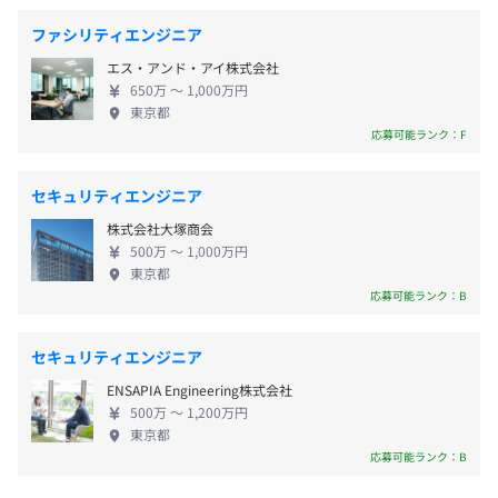
■GRCSソリューショングループ表彰制度
が多々ある企業にて、様々な新規ビジネス・新規プ
※奨励金あり（制度によりその他手当や贈呈品あり）
ファシリティエンジニア
ロジェクトにチャレンジできる環境にあります。クラ
・ハートフル♥AWARD：社員からの投票により、最も多
エス・アンド・アイ株式会社
イアント先で業務をすることも多いですが、定期的
くの「ありがとうメッセージ」を受け取った社員を表彰し
650万 〜 1,000万円
に情報交換や勉強会を行い全体のレベルアップに繋
ています！
東京都
会社全体175名（2022年9月末現在）
げています。 ◆グローバルな社風◎ライフワークバ
応募可能ランク：F
・GRCSソリューションAWARD：業績や社内体制において
配属予定チーム27名
ランスに注力 弊社メンバーの男女比率は半々です
組織に貢献した社員を表彰しています！
が、性別、年齢、立場にこだわらないフラットな関
・MVP AWARD： GRCSソリューションAWARDを受賞した
セキュリティエンジニア
係です。グローバルな案件をご依頼いただくことも多
社員の中で、１年間で最も貢献した社員を表彰していま
株式会社大塚商会
いため メンバーの多くはバイリンガルで、実務でも
す！
500万 〜 1,000万円
英語を活用したり海外へ出張することもあります。ま
・永年勤続表彰：勤続5年、10年の社員を感謝の気持ちを
東京都
た、コアタイムなしのフレックス制を導入。仕事の
応募可能ランク：B
込めて表彰しています！
効率化とライフワークバランスを大切にしているの
で、働き方は人それぞれ。在宅などのサテライトオ
セキュリティエンジニア
フィスを活用したり、時短正社員として子供との時
ENSAPIA Engineering株式会社
間を大切にするスタッフも活躍しています。残業ナシ
賞与あり（2022年実績年2回支給）
500万 〜 1,200万円
の働き方も可能です。GRCSには自由に自らの可能性
東京都
を大きく広げるチャンスがあります。
応募可能ランク：B
日本DECに入社し、NWソフトウェアの製品開発を担当。