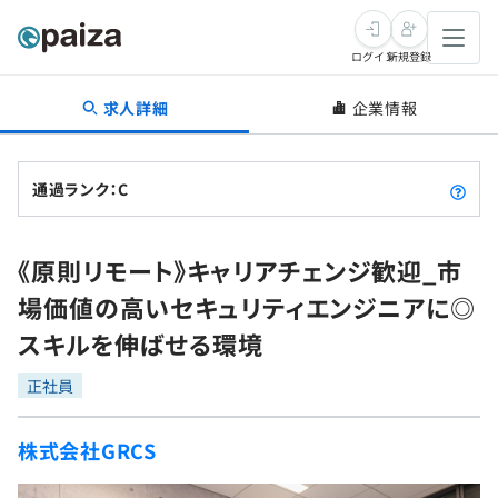
ログイン
新規登録
求人詳細
企業情報
転職・キャリア
未経験転職
求人検索
通過ランク：C
新卒就活
求人検索
インタビュー
《原則リモート》キャリアチェンジ歓迎_市
学習
求人検索
インタビュー
転職成功ガイド
場価値の高いセキュリティエンジニアに◎
本選考
スキルチェック
講座一覧
スキルを伸ばせる環境
転職成功ガイド
転職エージェント
ゲーム・マンガ
インターン
プログラミング言語
正社員
問題集
メディア
SQL
4択課題
株式会社GRCS
新卒エージェント
paizaとは？
Tech Team Journal
評価結果一覧
ナレッジ