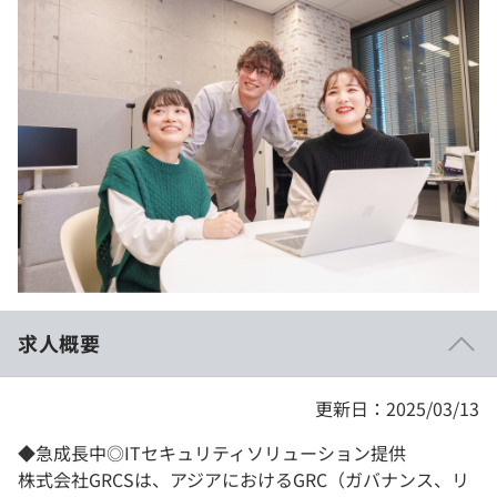
イベント・セミナー
paiza times
再チャレンジ結果一覧
リファレンス
インタビュー
note
就活成功ガイド
プラン
個人向けプラン
法人向けプラン
学校向けプラン
求人概要
契約内容・クーポン
更新日：2025/03/13
◆急成長中◎ITセキュリティソリューション提供
株式会社GRCSは、アジアにおけるGRC（ガバナンス、リ