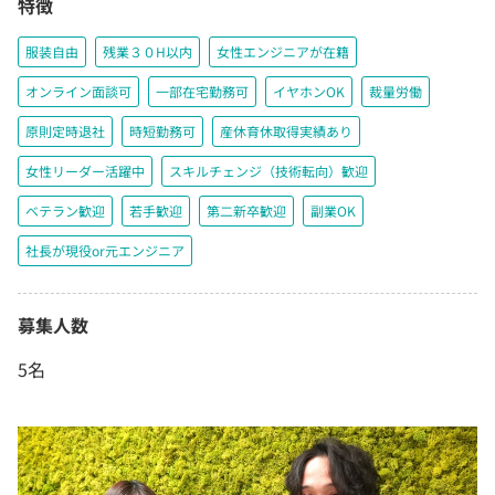
特徴
服装自由
残業３０H以内
女性エンジニアが在籍
オンライン面談可
一部在宅勤務可
イヤホンOK
裁量労働
原則定時退社
時短勤務可
産休育休取得実績あり
女性リーダー活躍中
スキルチェンジ（技術転向）歓迎
ベテラン歓迎
若手歓迎
第二新卒歓迎
副業OK
社長が現役or元エンジニア
募集人数
5名