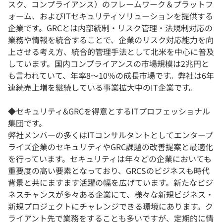
スク、コンプライアンス）のフレームワーク＆プラットフ
ォーム、およびITセキュリティソリューションを提供する
企業です。GRCとは内部統制・リスク管理・法規制対応の
業務や情報を統合することで、企業のリスク対応能力を向
上させる考え方、統合的管理手法として北米を中心に普及
しています。国内コンプライアンスの市場規模は2兆円と
も言われていて、年率8～10％の成長市場です。弊社は6年
連続売上増を継続している事業拡大中のIT企業です。
◆セキュリティ&GRCを得意とするITプロフェッショナル
集団です。
弊社メンバーの多くはITコンサルタントとしてエンタープ
ライズ企業のセキュリティやGRC課題の改善提案と最適化
を行っています。セキュリティは年々どの企業においても
重要度の高い要素となっており、GRCSのビジネスも時代
背景と共にますます活躍の幅を広げています。新たなビジ
ネスチャンスが多々ある企業にて、様々な新規ビジネス・
新規プロジェクトにチャレンジできる環境にあります。ク
ライアント先で業務をすることも多いですが、定期的に情