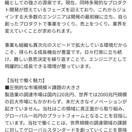
織としての強さの源泉です。現在、同時多発的なプロダク
ト開発が控えているフェーズを迎えており、これからジョ
インする大多数のエンジニアは開発の最前線に立ち、自ら
創ったプロダクトで事業をつくり、売上をつくり、業界を
変えていくことが求められます。
事業も組織も異次元のスピードで拡大している環境だから
こそ、得られる成⻑機会が豊富です。日々打席に立ち続
け、難しい意思決定を繰り返すことで、エンジニアとして
飛躍的に成⻑できる環境が整っています。
【当社で働く魅力】
■圧倒的な市場規模×課題の大きさ
製造業の調達市場は国内120兆円、世界では2000兆円規模
の巨大市場にもかかわらず、未だ大きなイノベーションが
起きていません。当社はこの領域に真正面から取り組み、
グローバル一兆円のプラットフォームとなることを目指し
ています。当社で働くことは、世界規模の調達領域の課題
に対してグローバルスタンダードを創っていくことを意味