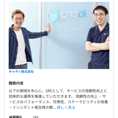
原則3カ月（条件などの変更はありません）
【開発組織について】
「各チームの裁量とスピード感の担保」と「チーム横断で
の標準化による全体最適」の両立を目指し、チームトポロ
ジーの考え方を取り入れた組織設計をおこなっています。
開発メンバーのうち2割は海外（アジア、ヨーロッパ、北
米など）出身メンバーです。一部チームでは英語をメイン
としたコミュニケーションがおこなわれていたり、重要な
会議は日本語／英語両方で開催するなど、多国籍なメンバ
ーが活躍できる組織づくりに挑戦しています。
【開発環境】
キャディ株式会社
■フロントエンド：TypeScript、React、Next.js
■バックエンド：Rust（axum）、TypeScript、
職務内容
Node.js（Express、Fastify、NestJS）
以下の領域を中心に、SREとして、サービスの信頼性向上と
■機械学習・アルゴリズム：Rust、Python、OpenCV、
効率的な運用を推進していただきます。 信頼性の向上 ・サ
ービスのパフォーマンス、可用性、スケーラビリティの改善
PyTorch、TorchServe、Elasticsearch、Vertex AI
・インシデント発生時の緊...
詳しく見る
■インフラ：Google Cloud、Google Kubernetes
Engine、Anthos Service Mesh、Istio、Cloudflare、Argo
職種名
SRE