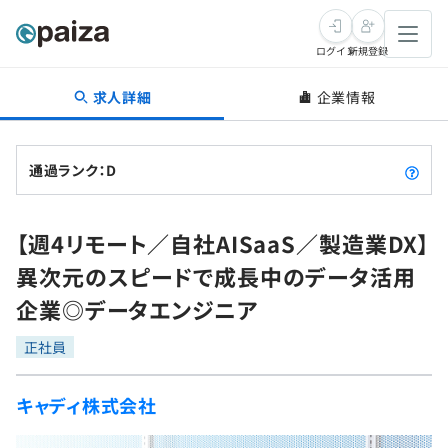
ログイン
新規登録
求人詳細
企業情報
転職・キャリア
未経験転職
求人検索
通過ランク：D
新卒就活
求人検索
インタビュー
【週4リモート／自社AISaaS／製造業DX】
学習
求人検索
インタビュー
転職成功ガイド
異次元のスピードで成長中のデータ活用
本選考
スキルチェック
講座一覧
企業◎データエンジニア
転職成功ガイド
転職エージェント
ゲーム・マンガ
インターン
プログラミング言語
正社員
問題集
メディア
SQL
4択課題
キャディ株式会社
新卒エージェント
paizaとは？
Tech Team Journal
評価結果一覧
ナレッジ