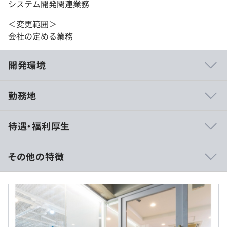
システム開発関連業務
＜変更範囲＞
会社の定める業務
開発環境
勤務地
キャディのプロダクトが増え、事業が成長するにつれて、
待遇・福利厚生
多くのデータが溜まるようになってきました。一部ではそ
れを活用する動きがあるものの、モノづくり産業のポテン
シャルを解放するには十分とは言えません。今後も成長を
その他の特徴
続けるプラットフォームとして、データの基盤と活用体制
を見直す時期に来ています。
入社時年俸は850万円～1200万円程度を想定しています。
年収を12で割った金額を月額固定給として支給いたしま
多くのユニコーン企業がそうであるように、データをどの
す。
ように活用するか、そしてそれが再現性のある形になって
いるかは、事業成長のスピードに直結します。あなたの技