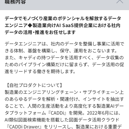
職務内容
データでモノづくり産業のポテンシャルを解放するデータ
エンジニア◆製造業向けAI SaaS提供企業における社内
データの活用・推進をお任せします
データエンジニアは、社内のデータを整備し事業に活用で
きる体制、基盤を構築し、保守、運用をおこないます。
また、キャディの持つデータを活用すべく、データ収集の
ためのパイプライン構築だけに留まらず、データ活用の促
進をリードする働きを期待します。
【自社プロダクトについて】
製造業のエンジニアリングチェーン・サプライチェーン上
のあらゆるデータを解析・関連付け、インサイトを抽出す
ることで、人間の生産活動をより高度化する製造業AIデー
タプラットフォーム『CADDi』を開発。2022年6月には、
AI類似図面検索機能を搭載した図面データ活用クラウド
『CADDi Drawer』をリリースし、製造業における重要デ