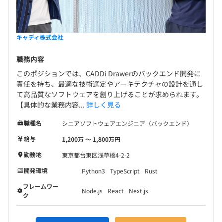
キャディ株式会社
職務内容
このポジションでは、CADDi Drawerのバックエンド開発に
責任を持ち、最適な技術選定やアーキテクチャの設計を通し
て高品質なソフトウェアを創り上げることが求められます。
【具体的な業務内容...
詳しく見る
職種名
シニアソフトウェアエンジニア（バックエンド）
給与
1,200万 〜 1,800万円
勤務地
東京都台東区浅草橋4-2-2
開発環境
Python3
TypeScript
Rust
フレームワー
Node.js
React
Next.js
ク