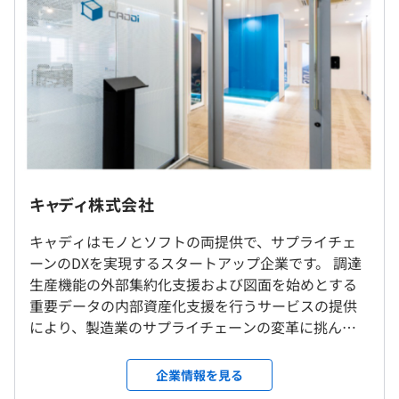
術でキャディをデータで急成長する企業にしてみません
か。
（※
想定年収
は年収提示額を保証するものではありません）
CADDiの提供する製造業AIデータプラットフォームは、さ
■フレックスタイム（コアタイム11：00～16：00）
まざまな業種業態でご活用いただいています。
※各開発チームの定例ミーティングは、11：00から開始
するケースが多いです。子育て中の社員も約3分の1程度お
■『CADDi Drawer』：製造業向けDX支援システム
■リモートワークをベースとしています。
キャディ株式会社
り、家庭事情への配慮にも理解がある風土です。
独自の画像解析アルゴリズム（特許取得済）を搭載した図
・メンバー同士の交流を目的として、週1回程度の出社推
※働き方にするご質問がございましたら、採用プロセスの
面データ活用クラウドです。高精度の類似図面検索によ
奨日やQに1～2回程度のオフサイトミーティングを設けて
キャディはモノとソフトの両提供で、サプライチェ
中でお気軽にご相談ください。
り、設計・調達・生産部門におけるコスト削減を実現しま
います。
ーンのDXを実現するスタートアップ企業です。 調達
休憩時間：60分
す。製造業における最重要データである図面データの活用
・詳細はチームにより多少異なりますので、面談や面接に
生産機能の外部集約化支援および図面を始めとする
平均残業時間：平均10-20時間／月
を軸に、DXの実現を支援します。
てご質問ください。
重要データの内部資産化支援を行うサービスの提供
・中部・関西・九州など、首都圏以外在住のメンバーも複
により、製造業のサプライチェーンの変革に挑んで
■『CADDi Quote』：製造業向けAIデータプラットフォー
数名活躍しています。
います。
ム
・出社を希望される場合、いつでもオフィスを使っていた
企業情報を見る
■完全週休2日制（土日祝）
AI解析とデータを活用し見積業務と調達活動の改善・進化
だくことも可能です。