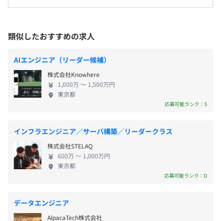
■年末年始休暇（6日間）
を支援。 アナログな見積業務をデジタル化し、業務効率
■夏季休暇（3日間、7～12月で自由に取得可能）
化・DX化。見積業務の飛躍的な効率化と脱属人化を実
就業場所の変更範囲
■年次有給休暇（入社6カ月経過後）
現。蓄積されたデータを図面と自動で紐づけ、調達活動全
＜雇入時＞
類似したおすすめの求人
■慶弔休暇
体の改善に貢献するアプリケーションです。
東京本社、および自宅
■入社時特別休暇（入社後半年未満でも3日間まで有給休
＜変更範囲＞
暇取得可）
AIエンジニア（リーダー候補）
会社の定める場所（テレワークをおこなう場所を含む）
■結婚、出産時の特別休暇
株式会社Knowhere
■看護・介護休暇（年間4日間まで）※ペットも対象
・複数の勉強会を定期開催
1,000万 〜 1,500万円
■リフレッシュ休暇（勤続5年ごとに連続5日）
東京都
受動喫煙防止措置に関する事項
・書籍購⼊費全額負担
応募可能ランク：S
受動喫煙対策：オフィス（事業所）内禁煙
・語学学習⽀援
・卓越⽀援
インフラエンジニア／サーバ構築／リーダークラス
■交通費実費支給（⽉3万円まで※遠方在住者は月6万円
株式会社STELAQ
まで）
JR「浅草橋駅」西口から徒歩2分、「馬喰町駅」から徒歩
600万 〜 1,000万円
■子ども手当（18歳未満のお子様の扶養1人あたり月1.5
東京都
8分
希望スペックのPC・ディスプレイ⽀給いたします。
応募可能ランク：D
万円支給）
など
データエンジニア
スクラム、ドメイン駆動設計
AlpacaTech株式会社