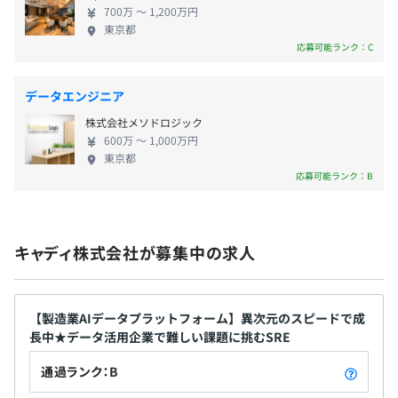
700万 〜 1,200万円
ストックオプション制度あり
東京都
応募可能ランク：C
データエンジニア
原則年2回
株式会社メソドロジック
600万 〜 1,000万円
東京都
Terraform、Kubernetes、Datadog
応募可能ランク：B
社会保険完備（健康保険・厚生年金加入・雇用保険・労災
保険）
BigQuery、PyTorch
キャディ株式会社が募集中の求人
無期雇用
【製造業AIデータプラットフォーム】異次元のスピードで成
長中★データ活用企業で難しい課題に挑むSRE
通過ランク：B