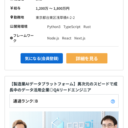
Workflows
給与
1,200万 〜 1,800万円
■Event Bus：Cloud Pub/Sub
■DevOps：GitHub、GitHub Actions、ArgoCD、
勤務地
東京都台東区浅草橋4-2-2
Kustomize、Helm、Terraform、Datadog、MixPanel、
開発環境
Python3
TypeScript
Rust
Sentry
フレームワー
■Data：CloudSQL（PostgreSQL）、AlloyDB、
Node.js
React
Next.js
ク
BigQuery、dbt、trocco
■API：GraphQL、REST、gRPC
詳細を見る
■認証：Auth0
気になる(会員登録)
■開発ツール：GitHub Copilot、Figma、Storybook
■コミュニケーションツール：Slack、Discord、JIRA、
Miro、Confluence
【製造業AIデータプラットフォーム】異次元のスピードで成
長中のデータ活用企業◎QAリードエンジニア
通過ランク：B
エンジニア・デザイナー・プロダクトマネジャーがそれぞ
れ各種機能開発（図面活用・検索・見積等）、データ基盤
開発、機械学習／MLOps、R＆D、Enabling（QA・
SRE）、Securityなど、1チーム4〜6名程度×10数チーム