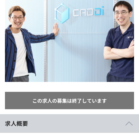
イベント・セミナー
paiza times
再チャレンジ結果一覧
リファレンス
インタビュー
note
就活成功ガイド
プラン
個人向けプラン
法人向けプラン
学校向けプラン
契約内容・クーポン
この求人の募集は終了しています
求人概要