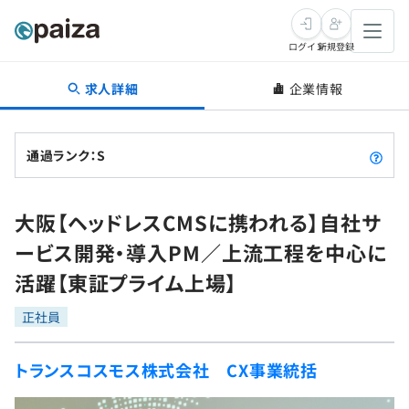
ログイン
新規登録
求人詳細
企業情報
転職・キャリア
未経験転職
求人検索
通過ランク：S
新卒就活
求人検索
インタビュー
大阪【ヘッドレスCMSに携われる】自社サ
学習
求人検索
インタビュー
転職成功ガイド
ービス開発・導入PM／上流工程を中心に
本選考
スキルチェック
講座一覧
活躍【東証プライム上場】
転職成功ガイド
転職エージェント
ゲーム・マンガ
インターン
プログラミング言語
正社員
問題集
メディア
SQL
4択課題
トランスコスモス株式会社 CX事業統括
新卒エージェント
paizaとは？
Tech Team Journal
評価結果一覧
ナレッジ