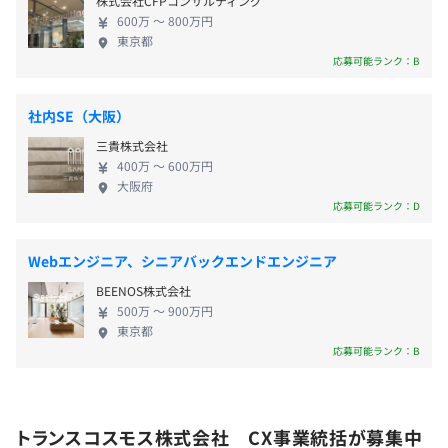
株式会社CFPコンサルティング
年2回
600万 〜 800万円
東京都
応募可能ランク：B
年1回
社内SE（大阪）
三貴株式会社
400万 〜 600万円
ウォーターフォール、アジャイルなど、必要に応じた開発
大阪府
社会保険完備
体制を取りながら、上流工程から運用・保守まで一貫して
応募可能ランク：D
（健康保険・厚生年金保険・雇用保険・労災保険）
対応します。
トランスコスモスグループ保険
開発フェーズでは当社のオフショア拠点（ベトナム）がメ
Webエンジニア、シニアバックエンドエンジニア
インでです。
BEENOS株式会社
現在は在宅勤務がほとんどで、オンラインコミュニケーシ
500万 〜 900万円
ョンを重要視しており、多様なコミュニケーションツール
東京都
無期雇用
を活用しています。
応募可能ランク：B
新しい技術へ挑戦できる環境です。
Drupalを開発したAquia社からの技術支援や部内の読書
会、もくもく会など、技術の向上に向けた取り組みを積極
トランスコスモス株式会社 CX事業統括が募集中
的に取り入れています
3カ月（待遇の変更はありません）