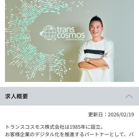
イベント・セミナー
paiza times
再チャレンジ結果一覧
リファレンス
インタビュー
note
就活成功ガイド
プラン
個人向けプラン
法人向けプラン
学校向けプラン
求人概要
契約内容・クーポン
更新日：2026/02/19
トランスコスモス株式会社は1985年に設立。
お客様企業のデジタル化を推進するパートナーとして、バ