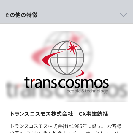
案、納品、運用、分析まで直接対応が可能です。お客様と
対等な立場で、仕事を進めることができます。
その他の特徴
■賃金形態：月給制
■賃金の決定方法：当社規定により決定
※時間外手当別途全額支給（オファーする年収帯により異
クラウドファンディング型セミナー
なるため、面接時に詳細ご説明）
2,500名以上の様々なスキルを持つ個性豊かなメンバー同
士が、お互いの知財を共有しあうことができる特徴的な制
度です。
メンバーのみがアクセスできる特設サイトで、「知りた
い」もしくは「教えたい」トピックを投稿し、他のメンバ
ーから一定の票を得られるとセミナーが開催されます。
（※
想定年収
は年収提示額を保証するものではありません）
JOBポスティング制度
タレントの流動性を担保するため、本部内での様々な案
9：00～17：50（実労働時間：7時間50分）
件・ポジションの情報を公開し、応募・異動を行う制度で
トランスコスモス株式会社 CX事業統括
※配属先により勤務時間帯は異なる場合があります
す。
就業場所の変更範囲
休憩時間：12:00〜13:00（60分）
トランスコスモス株式会社は1985年に設立。 お客様
＜雇入時＞
平均残業時間：平均20-30時間／月