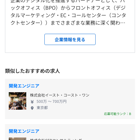
企業のデジタル化を推進するパートナーとして、バ
資格取得奨励金
大阪本部、および自宅
ックオフィス（BPO）からフロントオフィス（デジ
業務に関連する知識・スキルを習得するため、社員の資格
＜変更範囲＞
タルマーケティング・EC・コールセンター（コンタ
取得支援を推進しています。
会社の定める場所（テレワークを行う場所を含む）
クトセンター））までさまざまな業務に深く関わっ
・完全週休2日制（土・日）
ています。 現在、多くのお客様企業がデジタルトラ
エンジニアの成長支援
・祝日
受動喫煙防止措置に関する事項
ンスフォーメーション（DX）の必要性に迫られてい
ハッカソンの開催 / サンドボックス環境の提供 / トラック
企業情報を見る
・年末年始休暇
あり：屋内原則禁煙（喫煙室あり）
ます。当社は最先端のデジタルソリューションとそれ
テストなど、新しい取り組みの導入を推進しています。
・特別休暇
を使いこなす人の力を組み合わせることでお客様企
・有給休暇
業の課題を解決し、ともに新しい価値を生み出して
その他
・慶弔休暇
いきます その中でも私たち「CX事業統括」は、お客
eラーニング、書籍代の購入補助、外部専門研修、海外カ
類似したおすすめの求人
・産前産後休暇
様企業と顧客の接点となる、マーケティング・販
ンファレンス視察
・育児休暇
売・顧客コミュニケ－ションをワンストップでサポ
開発エンジニア
ートする組織です。 デジタル広告・ソーシャルメデ
株式会社イースト・コースト・ワン
ィアからWebサイト・アプリ・LINEといったお客様
500万 〜 700万円
との接点、CRMを基点に、お客様企業への接客やコ
相談の上、ご希望のマシンを支給いたします。
東京都
・通勤手当（※条件あり）
ンタクトセンターでのサポートまで⼀貫して、デジ
応募可能ランク：B
タルトランスフォーメーションを実現できるのが魅
力です。
開発エンジニア
ウォーターフォール、アジャイル