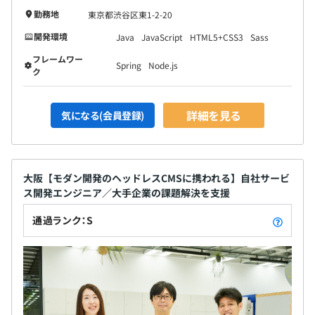
勤務地
東京都渋谷区東1-2-20
開発環境
Java
JavaScript
HTML5+CSS3
Sass
フレームワー
Spring
Node.js
ク
詳細を見る
気になる(会員登録)
大阪【モダン開発のヘッドレスCMSに携われる】自社サービ
ス開発エンジニア／大手企業の課題解決を支援
通過ランク：S