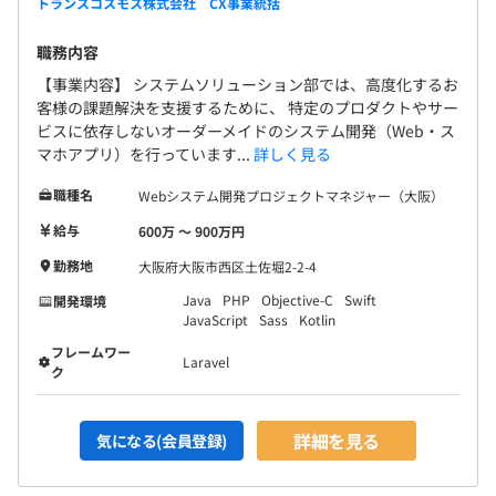
トランスコスモス株式会社 CX事業統括
ここにオフショア開発部隊を加え、規模は10～15名程度
のチームを構成することが多いです。（案件規模により人
職務内容
数は変動します）
【事業内容】 システムソリューション部では、高度化するお
必要に応じてデザインチームや広告チームなどと連携し、
客様の課題解決を支援するために、 特定のプロダクトやサー
お客様のデジタルマーケティング施策に組織で対応しま
ビスに依存しないオーダーメイドのシステム開発（Web・ス
す。
マホアプリ）を行っています...
詳しく見る
職種名
Webシステム開発プロジェクトマネジャー（大阪）
給与
600万 〜 900万円
勤務地
大阪府大阪市西区土佐堀2-2-4
Java
PHP
Objective-C
Swift
開発環境
JavaScript
Sass
Kotlin
フレームワー
Laravel
ク
詳細を見る
気になる(会員登録)