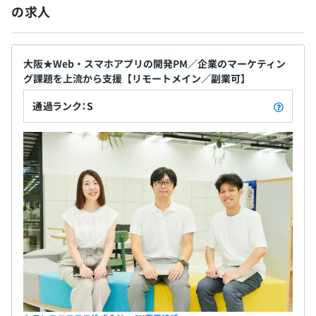
の求人
大阪★Web・スマホアプリの開発PM／企業のマーケティン
■定期的な1on1を実施しています
グ課題を上流から支援【リモートメイン／副業可】
■半期ごとに個人の目標を設定し、その達成度により評価
をおこないます
通過ランク：S
■管理職、専門職の複線型キャリアパスがあります
東京と大阪に拠点があり、総勢約30名の部署です。
課長、PM、PL､SE､PGがチームとなって就業しています。
部署の平均年齢は、社内の中では比較的若い部門です。
女性でも働きやすく、産休・育休取得者もいます。
チームは、PM・PL・SE・PGで構成されています。