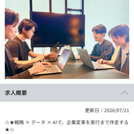
イベント・セミナー
paiza times
再チャレンジ結果一覧
リファレンス
インタビュー
note
就活成功ガイド
プラン
個人向けプラン
法人向けプラン
学校向けプラン
求人概要
契約内容・クーポン
更新日：2026/07/21
☆★戦略 × データ × AIで、企業変革を実行まで伴走する
★☆