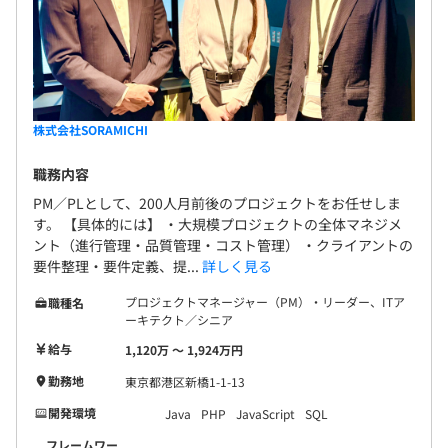
株式会社SORAMICHI
職務内容
PM／PLとして、200人月前後のプロジェクトをお任せしま
す。 【具体的には】 ・大規模プロジェクトの全体マネジメ
ント（進行管理・品質管理・コスト管理） ・クライアントの
要件整理・要件定義、提...
詳しく見る
プロジェクトマネージャー（PM）・リーダー、ITア
職種名
ーキテクト／シニア
給与
1,120万 〜 1,924万円
勤務地
東京都港区新橋1-1-13
開発環境
Java
PHP
JavaScript
SQL
フレームワー