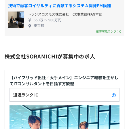
■産前産後休暇
技術で顧客ロイヤルティに貢献するシステム開発PM候補
■看護休暇
トランスコスモス株式会社 CX事業統括AN本部
■介護休暇
650万 〜 900万円
■裁判員休暇など
東京都
※土曜日、日曜日、国民の祝日等を考慮し、会社カレンダ
応募可能ランク：C
ーの定めるところによる。
株式会社SORAMICHIが募集中の求人
■通勤手当
■深夜休日勤務手当
【ハイブリッド出社／大手メイン】エンジニア経験を生かし
■追加割増手当
てITコンサルタントを目指す方歓迎
通過ランク：C
【賞与】
年2回（6月・12月）
会社業績および個人のパフォーマンスに連動して変動