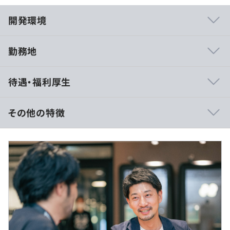
開発環境
勤務地
プロジェクトごとに選択、ウォーターフォール、アジャイ
待遇・福利厚生
ル、プロトタイピング
その他の特徴
【給与】
※採用時グレードにより決定
想定年収：805万円～1,120万円（※月給12か月分＋賞与1
か月分程度を含む）
賃金形態：月給制（固定残業代含む）
AWS CloudFormation、Amazon ECS、Zabbix
・総額：61万円～86万円程度（※ボーナス除く）
・基本給：49万円～69万円程度
・固定残業代：12万円～16万円程度