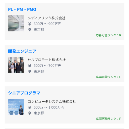
勤務時間例（休憩含む）：9時00分～18時00分／10時00
【主な取引先】 東証プライム市場上場企業を含む大
分～19時00分
PL・PM・PMO
手企業が中心で、金融、不動産、流通、製造業など、
※1日の標準労働時間は8時間としますが、出・退勤時間
メディアリンク株式会社
産業は多岐にわたります。 【認定・パートナーシッ
は、各自の職務内容と自由裁量に委ねています。
600万 〜 900万円
プ】 ・ISMS（情報セキュリティマネジメントシステ
休憩時間：休憩60分 ※昼食時間は業務の都合により各々
東京都
ム）認証取得 ・プライバシーマーク（Pマーク）認証
応募可能ランク：B
の自主性に任せています
取得 ・Google Premier Partner 認定 ・Salesforce コ
平均残業時間：フレックスタイム制・裁量労働／30時間
ンサルティングパートナー ・KARTE 導入・運用認定
分の固定残業代を支給
開発エンジニア
（有資格者多数） ・Braze 認定パートナー ・
セルプロモート株式会社
Snowflake コンサルティングパートナー ・金融IT推
500万 〜 700万円
進協会法人会員
東京都
応募可能ランク：C
【年間休日125日程度】
■完全週休2日制（土・日・祝）
■年末年始休暇
シニアプログラマ
■夏季休暇
コンピュータシステム株式会社
■傷病休暇
600万 〜 1,000万円
■生理休暇
東京都
応募可能ランク：F
■公傷休暇
■慶弔休暇