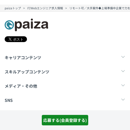
paizaトップ
IT/Webエンジニア求人情報
リモート可／大手案件◆上場準備中企業で力を
キャリアコンテンツ
転職・キャリア
未経験転職
新卒就活
スキルアップコンテンツ
学習
スキルチェック
マンガ・ゲーム
メディア・その他
Tech Team Journal
paiza times
note
SNS
X
Facebook
採用ご担当者様へ
応募する(会員登録する)
採用・教育をお考えの企業様へ
中途求人掲載はこちら
お困りの方はこちら