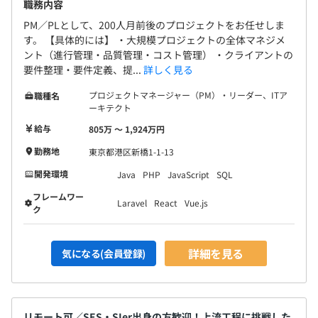
職務内容
PM／PLとして、200人月前後のプロジェクトをお任せしま
す。 【具体的には】 ・大規模プロジェクトの全体マネジメ
ント（進行管理・品質管理・コスト管理） ・クライアントの
要件整理・要件定義、提...
詳しく見る
プロジェクトマネージャー（PM）・リーダー、ITア
職種名
ーキテクト
給与
805万 〜 1,924万円
勤務地
東京都港区新橋1-1-13
開発環境
Java
PHP
JavaScript
SQL
フレームワー
Laravel
React
Vue.js
ク
詳細を見る
気になる(会員登録)
リモート可／SES・SIer出身の方歓迎！上流工程に挑戦した