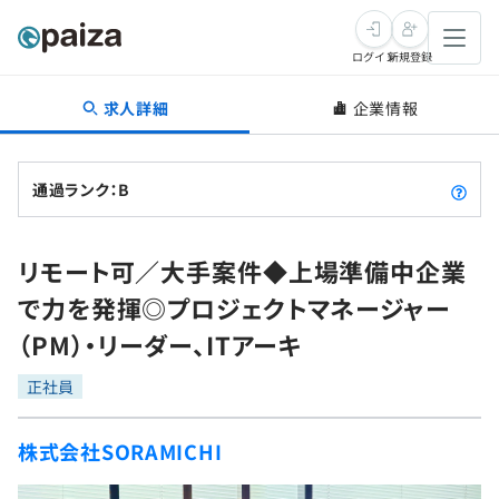
ログイン
新規登録
求人詳細
企業情報
転職・キャリア
未経験転職
求人検索
通過ランク：B
新卒就活
求人検索
インタビュー
リモート可／大手案件◆上場準備中企業
学習
求人検索
インタビュー
転職成功ガイド
で力を発揮◎プロジェクトマネージャー
本選考
スキルチェック
講座一覧
（PM）・リーダー、ITアーキ
転職成功ガイド
転職エージェント
ゲーム・マンガ
インターン
プログラミング言語
正社員
問題集
メディア
SQL
4択課題
株式会社SORAMICHI
新卒エージェント
paizaとは？
Tech Team Journal
評価結果一覧
ナレッジ