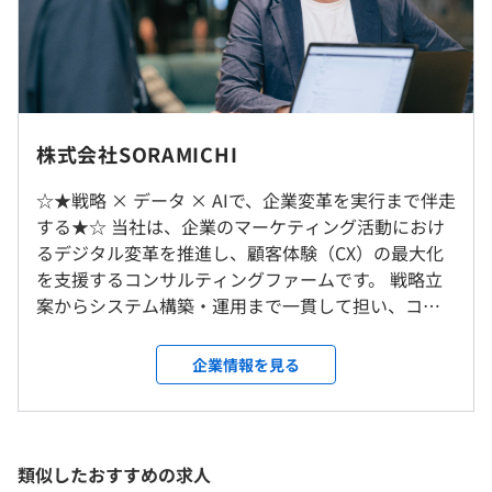
※時間外労働の有無に関わらず、30時間分の固定残業代
Treasure Data CDP、BigQuery、Amazon Redshift
を手当として支給
※超過勤務手当：超過勤務手当を追加で支給
※年2回の査定あり
【賞与】
※原則週3出社、週2リモートのハイブリッドワークとな
株式会社SORAMICHI
年2回（6月・12月）
ります。
会社業績および個人のパフォーマンスに連動して変動
☆★戦略 × データ × AIで、企業変革を実行まで伴走
年間で「月給総額1か月程度」を目安に支給（夏0.5か月／
する★☆ 当社は、企業のマーケティング活動におけ
就業場所の変更範囲
冬0.5か月）
るデジタル変革を推進し、顧客体験（CX）の最大化
＜雇入時＞
を支援するコンサルティングファームです。 戦略立
東京本社、および自宅
案からシステム構築・運用まで一貫して担い、コン
＜変更範囲＞
サルティング、CRM導入支援、CDP構築、AI基盤の整
会社の定める場所（テレワークを行う場所を含む）
備、システム開発・保守、データ分析に加え、デジ
企業情報を見る
（※
想定年収
は年収提示額を保証するものではありません）
タル広告の戦略設計から運用改善、効果検証までを
受動喫煙防止措置に関する事項
ワンストップで提供しています。 単なるコンサルテ
従業員に対する受動喫煙対策：あり
ィングにとどまらず、広告・システム・データを統
対策内容：敷地内禁煙（喫煙場所あり）
合した実装・運用・改善まで責任を持って取り組
■フレックスタイム制
類似したおすすめの求人
み、クライアントの経営課題解決に伴走します。