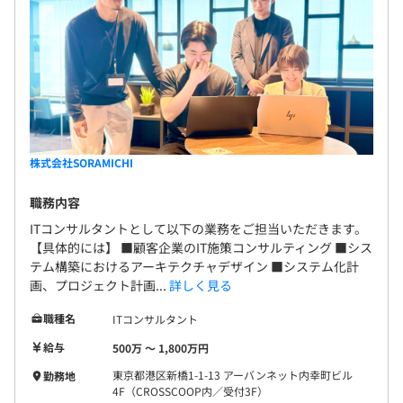
年間で「月給総額1か月程度」を目安に支給（夏0.5か月／
冬0.5か月）
査定：年2回
株式会社SORAMICHI
社会保険完備（健康保険・厚生年金加入・雇用保険・労災
職務内容
保険）
ITコンサルタントとして以下の業務をご担当いただきます。
【具体的には】 ■顧客企業のIT施策コンサルティング ■シス
テム構築におけるアーキテクチャデザイン ■システム化計
画、プロジェクト計画...
詳しく見る
無期雇用
職種名
ITコンサルタント
給与
500万 〜 1,800万円
東京都港区新橋1-1-13 アーバンネット内幸町ビル
勤務地
4F（CROSSCOOP内／受付3F）
6カ月