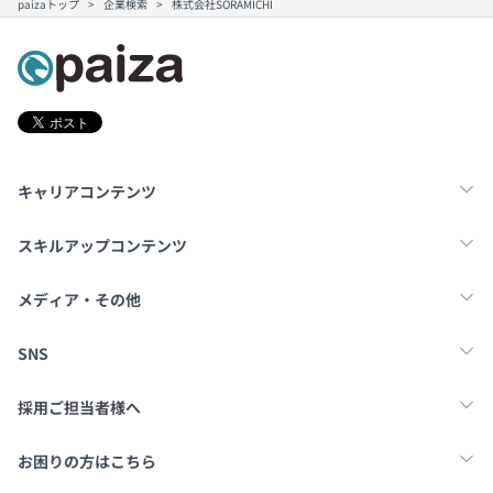
paizaトップ
企業検索
株式会社SORAMICHI
キャリアコンテンツ
転職・キャリア
未経験転職
新卒就活
スキルアップコンテンツ
学習
スキルチェック
マンガ・ゲーム
メディア・その他
Tech Team Journal
paiza times
note
SNS
X
Facebook
採用ご担当者様へ
採用・教育をお考えの企業様へ
中途求人掲載はこちら
お困りの方はこちら