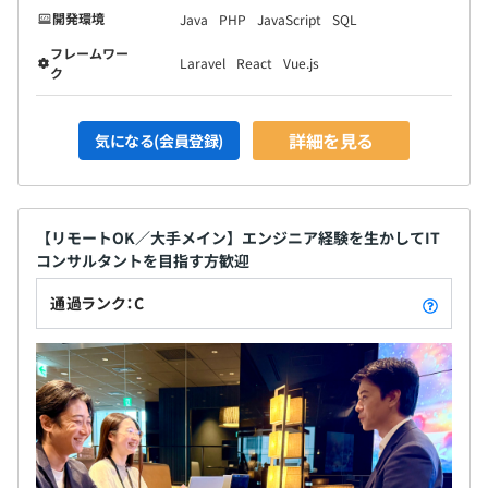
開発環境
Java
PHP
JavaScript
SQL
フレームワー
Laravel
React
Vue.js
ク
詳細を見る
気になる(会員登録)
【リモートOK／大手メイン】エンジニア経験を生かしてIT
コンサルタントを目指す方歓迎
通過ランク：C