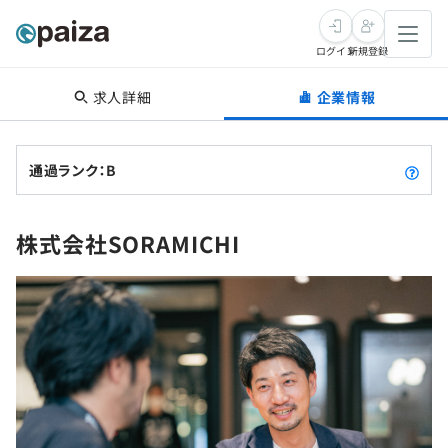
ログイン
新規登録
求人詳細
企業情報
転職・キャリア
未経験転職
求人検索
通過ランク：B
新卒就活
求人検索
インタビュー
株式会社SORAMICHI
学習
求人検索
インタビュー
転職成功ガイド
本選考
スキルチェック
講座一覧
転職成功ガイド
転職エージェント
ゲーム・マンガ
インターン
プログラミング言語
問題集
メディア
SQL
4択課題
新卒エージェント
paizaとは？
Tech Team Journal
評価結果一覧
ナレッジ