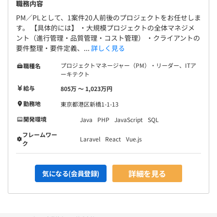
職務内容
PM／PLとして、1案件20人前後のプロジェクトをお任せしま
す。 【具体的には】 ・大規模プロジェクトの全体マネジメ
ント（進行管理・品質管理・コスト管理） ・クライアントの
要件整理・要件定義、...
詳しく見る
プロジェクトマネージャー（PM）・リーダー、ITア
職種名
ーキテクト
給与
805万 〜 1,023万円
勤務地
東京都港区新橋1-1-13
開発環境
Java
PHP
JavaScript
SQL
フレームワー
Laravel
React
Vue.js
ク
詳細を見る
気になる(会員登録)