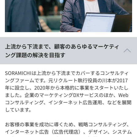
イベント・セミナー
paiza times
再チャレンジ結果一覧
リファレンス
インタビュー
note
就活成功ガイド
プラン
上流から下流まで、顧客のあらゆるマーケティ
個人向けプラン
ング課題の解決を目指す
法人向けプラン
SORAMICHIは上流から下流までカバーするコンサルティ
ングファームです。元リクルート執行役員の川本が2017
学校向けプラン
年に設立し、2020年から本格的に事業をスタートいたし
ました。企業のマーケティングDXサービスのほか、Web
契約内容・クーポン
コンサルティング、インターネット広告運用、などを展開
しています。
お客様の事業を成功に導くため、戦略コンサルティング、
インターネット広告（広告代理店）、デザイン、システム