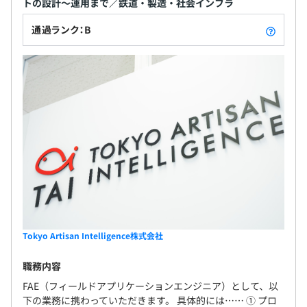
ョンを提案することで、技術者としての視野を広げ、
トの設計～運用まで／鉄道・製造・社会インフラ
プロフェッショナルなコンサルティングスキルを身
通過ランク：B
につけることができます。AIの導入効果を最大化する
ための総合的なサポートを提供し、エンジニアとし
ての価値を高められる環境です。
Tokyo Artisan Intelligence株式会社
職務内容
FAE（フィールドアプリケーションエンジニア）として、以
下の業務に携わっていただきます。 具体的には…… ① プロ