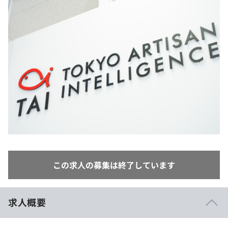
イベント・セミナー
paiza times
再チャレンジ結果一覧
リファレンス
インタビュー
note
就活成功ガイド
プラン
個人向けプラン
法人向けプラン
学校向けプラン
契約内容・クーポン
この求人の募集は終了しています
求人概要