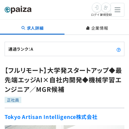
ログイン
新規登録
求人詳細
企業情報
転職・キャリア
未経験転職
求人検索
通過ランク：A
新卒就活
求人検索
インタビュー
【フルリモート】大学発スタートアップ◆最
学習
求人検索
インタビュー
転職成功ガイド
先端エッジAI×自社内開発◆機械学習エ
本選考
スキルチェック
講座一覧
ンジニア／MGR候補
転職成功ガイド
転職エージェント
ゲーム・マンガ
インターン
プログラミング言語
正社員
問題集
メディア
SQL
4択課題
Tokyo Artisan Intelligence株式会社
新卒エージェント
paizaとは？
Tech Team Journal
評価結果一覧
ナレッジ