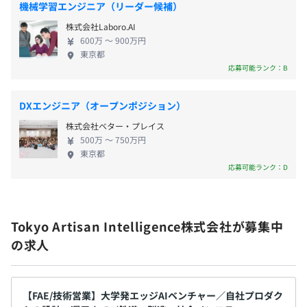
機械学習エンジニア（リーダー候補）
得するチャンスが広がります。 ■02：フルスクラッ
株式会社Laboro.AI
チによるオーダーメイド開発 お客様のニーズに基づ
600万 〜 900万円
き、フルスクラッチでソフトウェアを開発するた
東京都
め、エンジニアとしてゼロからシステムを構築する
応募可能ランク：B
貴重な経験を積むことができます。実際の運用環境を
深く理解しながら開発に取り組むことで、実践的な
DXエンジニア（オープンポジション）
スキルを高めることができます。 ■03：ハードとソ
株式会社ベター・プレイス
フトを一貫して提案・実装 当社では、AIだけでな
500万 〜 750万円
く、現場に応じたハードウェアの設計や仕様を一気
東京都
通貫で提案・実装しています。ソフトウェアだけでな
応募可能ランク：D
くハードウェアにも携わることで、技術者として幅
広い視点からシステム開発に取り組むことが可能で
す。既存のデバイスを活用したソリューション開発も
Tokyo Artisan Intelligence株式会社が募集中
おこない、多様なプロジェクトに参画できます。
の求人
■04：使用現場に応じたコンサルティングスキルの
習得 エンジニアとして、ただ開発をおこなうだけで
なく、AIの導入現場に応じたコンサルティングもお
こないます。現場の課題を理解し、最適なソリューシ
【FAE/技術営業】大学発エッジAIベンチャー／自社プロダク