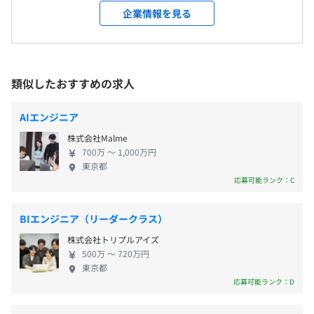
＜変更範囲＞
とながら、お客様・社会からあらゆる場面において
企業情報を見る
会社の定める場所（テレワークをおこなう場所を含む）
1回/年
信頼される企業を目指すことが、さらなる社会実装
につながるものと信じ、創業以来まっすぐに取り組
受動喫煙防止措置に関する事項
んできました。 その結果として、社会インフラ関連
従業員に対する受動喫煙対策：屋内原則禁煙（喫煙室あ
のシステム構築や大規模案件に取り組む機会が生ま
類似したおすすめの求人
り）
れ実績を残してきています。 さらなる飛躍を目指
社会保険完備（健康保険・厚生年金加入・雇用保険・労災
し、常にAIのプロ集団として、知識・スキルを磨きつ
保険）
AIエンジニア
つ、お客様に信頼されるよう日々邁進していきたい
株式会社Malme
と考えています。 まだまだこれからの会社です。 自
700万 〜 1,000万円
分たちの質を上げるということは、会社の質を上げ
東京都
ることに直結します。また自分たちでこれからつくっ
無期雇用
応募可能ランク：C
ていく会社です。 そんな環境に身を置き、自分自身
も成長したい方、ぜひ一緒に挑戦していきましょ
BIエンジニア（リーダークラス）
う。 【エンジニアが当社で働く魅力】 ■01：高度な
株式会社トリプルアイズ
検出精度、速度、能力の追求 当社はディープラーニ
3カ月（短縮の可能性あり）
500万 〜 720万円
ングを用いた自社開発のアルゴリズムを駆使し、検
東京都
出精度、処理速度、能力において業界トップクラス
応募可能ランク：D
の技術を実現しています。さらにエッジAI化に取り組
んでおり、端末上でも高度なAI処理が可能な技術を習