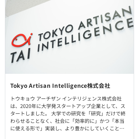
（※
想定年収
は年収提示額を保証するものではありません）
フルフレックス制度
※MTG等は9：00～18：00が中心となります。
休憩時間：60分
平均残業時間：10時間程度
Tokyo Artisan Intelligence株式会社
土日、祝日、年末年始、夏季休暇
トウキョウ アーチザン インテリジェンス株式会社
フルリモートワーク可
は、2020年に大学発スタートアップ企業として、ス
タートしました。 大学での研究を「研究」だけで終
就業場所の変更範囲
なし
わらせることなく、社会に「効率的に」かつ「本当
＜雇入時＞
に使える形で」実装し、より豊かにしていくことを
新横浜本社、および自宅
目的にしています。 高度な知識を持つことはさるこ