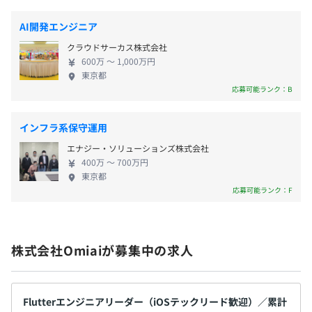
向け価値観重視のマッチングアプリ『with』 を手掛
・子の看護休暇（5日付与）
は、下記のような取り組みもございます。
ける株式会社withと、 2023年3月1日にホールディン
・忌引休暇（3〜5日付与）
AI開発エンジニア
・開発の流れを1週間〜2週間の短い間隔でサイクルさ
グス経営体制に移行いたしました。各法人の役割は
・裁判員休暇（法定通り）等
せ、高頻度なリリースを実現
クラウドサーカス株式会社
以下となります。 ・エニトグループ ：経営／事業開
・ユニットごとに小さなチームを組成し、素早い意思決定
600万 〜 1,000万円
発／コーポレート ・当社＆with：開発／企画／マー
東京都
や、PDCAもスピーディに回せる体制
ケティング／Trust＆Safety／CS 現在のエニトグルー
応募可能ランク：B
・プルリクエスト単位でエンジニアリーダー・テックリー
プの一員となった契機として、プロダクトの新機能
交通費全額支給（上限5万円／月）※実費支給
ドがレビューを実施
開発、開発環境のリアーキテクトと新技術の導入
インフラ系保守運用
・プランナーとの距離も近く、VPoEとの1on1も週1で実
（Flutter・AI）を推進しており、さながら第2創業期
施するなどタテヨコのつながりを強化
エナジー・ソリューションズ株式会社
として、エンジニアリング・プロダクト両面の強化
400万 〜 700万円
を進めています。 ◆働く環境 当社は働きやすい環境
業績賞与
東京都
づくりに努めています。 リモートワーク制度やフレ
応募可能ランク：F
ックス勤務制度を導入し、比較的自由度の高い働き
方を実現していただけます。 プライベートも充実さ
せていただける環境で、ライフワークバランスも充
昇給：年2回（4月・10月）
株式会社Omiaiが募集中の求人
実しています。 また、多彩な社内制度など福利厚生
※評価：多面評価、グレードの段階制
も整備されています。
Flutterエンジニアリーダー（iOSテックリード歓迎）／累計