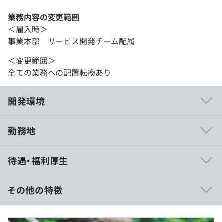
業務内容の変更範囲
＜雇入時＞
事業本部 サービス開発チーム配属
＜変更範囲＞
全ての業務への配置転換あり
開発環境
勤務地
恋愛結婚を叶えるマッチングアプリ『Omiai』
待遇・福利厚生
https://fb.omiai-jp.com/
その他の特徴
年収 800万円 〜 1300万円
相談のうえ、ご希望のマシンを支給します。