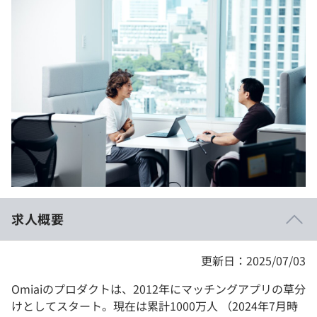
イベント・セミナー
paiza times
再チャレンジ結果一覧
リファレンス
インタビュー
note
就活成功ガイド
プラン
個人向けプラン
法人向けプラン
学校向けプラン
求人概要
契約内容・クーポン
更新日：2025/07/03
Omiaiのプロダクトは、2012年にマッチングアプリの草分
けとしてスタート。現在は累計1000万人 （2024年7月時