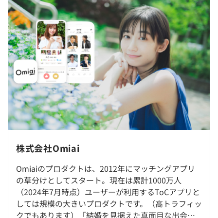
年俸制（毎月12分の1を支給）
└月給 667,000円〜1,084,000円/月
└基本給 496,000円〜806,000円/月
Docker、Ansible、Amazon ECS
└業務手当 171,000円～278,000円/月 ※45時間相当の
固定割増賃金
※昇給：年2回（4月・10月）
Elasticsearch
※評価：多面評価、グレードの段階制
◾️リモート勤務可（ハイブリッドワーク）
「リモート」と「出社」は日々の業務の種類や状況に応
株式会社Omiai
（※
想定年収
は年収提示額を保証するものではありません）
じ、どちらかを選択いただきます。（ご自身によるコント
ロールをお願いしています）
Omiaiのプロダクトは、2012年にマッチングアプリ
【開発環境】
※全従業員によるミーティングを実施する機会を設けた際
の草分けとしてスタート。現在は累計1000万人
◾️バックエンド
は出社をお願いします。（年2回程度を想定／交通費支給
（2024年7月時点）ユーザーが利用するToCアプリと
■フレックス制（コアタイム11時～16時）
言語：Java
あり）
しては規模の大きいプロダクトです。（高トラフィッ
└ 標準労働時間：8時間
FW：(Java)独自フレームワーク、Spring-boot
クでもあります）「結婚を見据えた真面目な出会