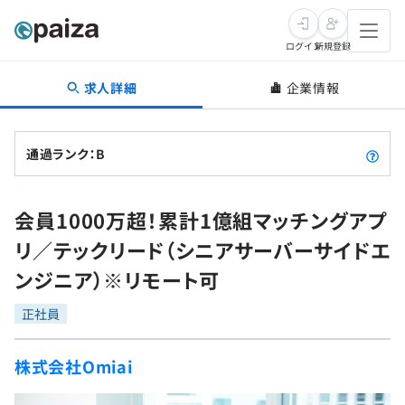
ログイン
新規登録
求人詳細
企業情報
転職・キャリア
未経験転職
求人検索
通過ランク：B
新卒就活
求人検索
インタビュー
会員1000万超！累計1億組マッチングアプ
学習
求人検索
インタビュー
転職成功ガイド
リ／テックリード（シニアサーバーサイドエ
本選考
スキルチェック
講座一覧
ンジニア）※リモート可
転職成功ガイド
転職エージェント
ゲーム・マンガ
インターン
プログラミング言語
正社員
問題集
メディア
SQL
4択課題
株式会社Omiai
新卒エージェント
paizaとは？
Tech Team Journal
評価結果一覧
ナレッジ