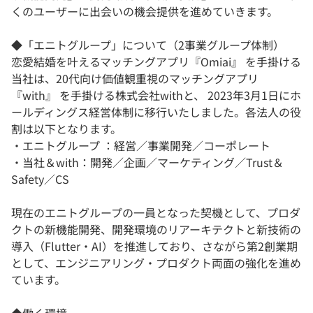
くのユーザーに出会いの機会提供を進めていきます。
◆「エニトグループ」について（2事業グループ体制）
恋愛結婚を叶えるマッチングアプリ『Omiai』 を手掛ける
当社は、20代向け価値観重視のマッチングアプリ
『with』 を手掛ける株式会社withと、 2023年3月1日にホ
ールディングス経営体制に移行いたしました。各法人の役
割は以下となります。
・エニトグループ ：経営／事業開発／コーポレート
・当社＆with：開発／企画／マーケティング／Trust＆
Safety／CS
現在のエニトグループの一員となった契機として、プロダ
クトの新機能開発、開発環境のリアーキテクトと新技術の
導入（Flutter・AI）を推進しており、さながら第2創業期
として、エンジニアリング・プロダクト両面の強化を進め
ています。