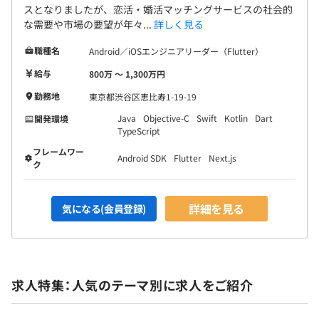
スとなりましたが、恋活・婚活マッチングサービスの社会的
な需要や市場の要望が年々...
詳しく見る
職種名
Android／iOSエンジニアリーダー（Flutter）
給与
800万 〜 1,300万円
勤務地
東京都渋谷区恵比寿1-19-19
Java
Objective-C
Swift
Kotlin
Dart
開発環境
TypeScript
フレームワー
Android SDK
Flutter
Next.js
ク
詳細を見る
気になる(会員登録)
求人特集：人気のテーマ別に求人をご紹介