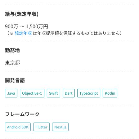
給与(想定年収)
900万 〜 1,500万円
（※
想定年収
は年収提示額を保証するものではありません）
勤務地
東京都
開発言語
Java
Objective-C
Swift
Dart
TypeScript
Kotlin
フレームワーク
Android SDK
Flutter
Next.js