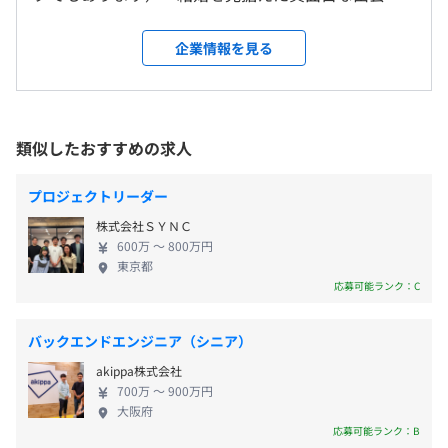
休憩時間：60分
◾️DB
い」をコンセプトに20代後半～30代のユーザーを中
就業場所の変更範囲
平均残業時間：平均11.3時間／月 ※グループ全体
MySQL、Aurora
心に利用されています。 社会への影響としても、年
＜雇入時＞
企業情報を見る
◾️KVS
間約6万人以上がお相手を見つけて退会されている状
東京オフィス、自宅
DynamoDB、Redis
況であり、ライフイベントの起点となる真面目な出
＜変更範囲＞
◾️検索エンジン
会いを相当数・継続的に生み出しており、国内の結
会社の定める場所（テレワークをおこなう場所を含む）
・完全週休2日制（土・日）、祝日
ElasticSearch
婚数や少子高齢化、そこにいきつくまでの新しい出
類似したおすすめの求人
・年次有給休暇（入社時3日、3ヶ月後7日、1年後11日付
◾️インフラ・構成管理
会いの価値観形成にも寄与していると考えています。
与）
受動喫煙防止措置に関する事項
Docker、Ansible、Teraform
本ポジションでは、この「Omiai」 アプリの開発、
・リフレッシュ休暇（有給休暇のほかに毎年5日付与）
従業員に対する受動喫煙対策：屋内禁煙
プロジェクトリーダー
◾️AWS
サービス運営を担当する開発チームに所属いただき
・結婚休暇（結婚1年内に3日付与）
EC2、ECS、Lambda
株式会社ＳＹＮＣ
ます。開発組織でありながらもビジネス側、経営陣と
・年末年始休暇（12/28〜1/4：8日付与）
600万 〜 800万円
も密に連携をとり並走し、開発やチームの仕事への
・育児／看護／介護休暇（法定通り）
東京都
【開発チームについて】
貢献を通して事業の成長に携わり、自らも成長でき
応募可能ランク：C
・産前産後休暇（法定通り）
JR「恵比寿駅」東口より徒歩約4分
◾️チーム全体は9割がリモートで、Slackを用いたレスポン
る環境です。 今後の展開としては、『独自のプロダ
・産後パパ育休（法定通り）
東京メトロ日比谷線「恵比寿駅」1番出口より徒歩約5分
スのよいコミュニケーションがおこなわれています。
クト価値の決定と新規機能開発』『開発環境・組織
・ウェルネス休暇（必要な日数・当月内1日は有給扱い）
※雰囲気が良く、周辺の飲食店も充実の好立地
バックエンドエンジニア（シニア）
◾️全員がより広く深い技術を習得できるように、コーチン
の強化』を通じて、より多くのユーザーに出会いの
・記念日休暇（1日付与）
グやワークショップ、LT会、GCP学習プログラムなどさま
akippa株式会社
機会提供を進めていきます。 ◆「エニトグループ」
・恋活休暇（1日付与）
700万 〜 900万円
ざまなスキルアップに向けた施策の導入や、最新技術の取
について（2事業グループ体制） 恋愛結婚を叶えるマ
・出産立ち会い休暇（3日付与）
大阪府
り組みなども積極的におこなっています。
ッチングアプリ『Omiai』 を手掛ける当社は、20代
応募可能ランク：B
・家族看護休暇（5日付与）
◾️開発スタイルやチーム内のコミュニケーションとして