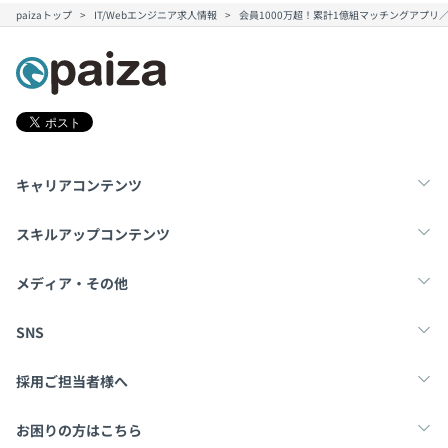
paizaトップ
IT/Webエンジニア求人情報
会員1000万超！累計1億組マッチングアプ
キャリアコンテンツ
転職・キャリア
未経験転職
新卒就活
スキルアップコンテンツ
学習
スキルチェック
マンガ・ゲーム
メディア・その他
Tech Team Journal
paiza times
note
SNS
X
Facebook
採用ご担当者様へ
採用・教育をお考えの企業様へ
中途求人掲載はこちら
お困りの方はこちら