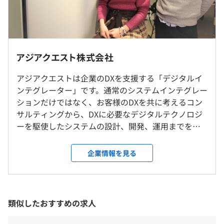
境やDWH領域に特化していた人がクラウド（AWS）にチ
ャレンジする例や、スクラムマスター資格取得者がスクラ
（※
想定年収
は年収提示額を保証するものではありません）
ム開発を導入する例、SE／PGからITコンサルタントやPM
に転身する例、Web開発経験者がUnity C#でモバイルAR
■社内（東京本社）もしくはお客さま先もしくは自宅での
アジアクエスト株式会社
アプリを開発する例などがあります。多様なバックグラウ
勤務となります。
■始業： 9:00～10:00の間
ンドを生かし、成長できる職場です。
アジアクエストは企業のDXを支援する「デジタルイ
■終業：18:00～19:00の間
ンテグレーター」です。通常のシステムインテグレー
就業場所の変更範囲
1日の就業時間：8時間
ションだけではなく、お客様のDXを共に考えるコン
＜雇入時＞
※1日ごとに始業時間を選べます。
サルティングから、DXに必要なデジタルテクノロジ
本社、もしくは拠点近郊のプロジェクト先、自宅
※担当案件によっては客先規定に準拠。
◆自社サービス
ーを駆使したシステムの設計、開発、運用までを一
＜変更範囲＞
・IoTプラットフォーム「beaconnect plus（ビーコネク
貫して請け負います。 2012年に設立し、東京、福
会社の定める場所（テレワークをおこなう場所を含める）
休憩時間：60分
トプラス）」
岡、大分、インドネシア、マレーシアにオフィスを構
企業情報を見る
平均残業時間：平均18時間42分／月 ※2023年実績
人やモノの位置・環境情報をセンサーで取得し、ゲート
えており、2021年に東証マザーズ（現グロース市
受動喫煙防止措置に関する事項
ウェイ機器を介してクラウドシステムに蓄積し、 可視化
場）に上場いたしました。 IoT、AI、Cloud、
従業員に対する受動喫煙対策：屋内原則禁煙（喫煙室あ
するIoTプラットフォームです。
Mobile、Web、UI/UXの各デジタル分野の専門テク
り）（常駐の場合就業先による）
ノロジーチームを有し、お客様のゴールに向けて最
類似したおすすめの求人
＜年間休日120日以上＞
◆その他
適なプロジェクトチームを編成します。DXに関する
■完全週休2日制（土日）
・小売業向け 大規模ECサイト構築
豊富な知見と幅広い技術力により、ビジネスモデル