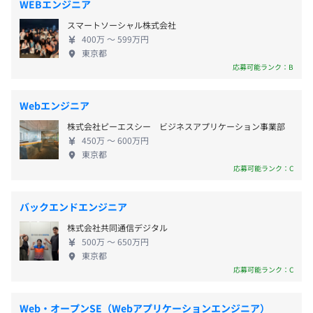
■祝日
WEBエンジニア
・金融機関向け 融資業務システム構築
の有効性や技術的な課題を検証する為のPoCの実施や
■年始年末休暇
・商社向け ECサイト/ERP業務システム構築
スマートソーシャル株式会社
デジタルに対応した大規模なシステムの構築まで、
■有給休暇（入社4カ月目から行使可能、社員の平均取得
400万 〜 599万円
スピーディーな対応が可能です。 ■コンサルティン
実績は85％です。）
東京都
グ 最上流から開発・運用・効果測定まですべてをサ
応募可能ランク：B
■慶弔休暇
ポートします。ハイレベルのマネジメントコンサルタ
■産前産後休暇
★当社では勉強会に力を入れています★
ントとテクニカルコンサルタントのシナジーによ
■育児休暇
Webエンジニア
・勉強会（月に1度以上開催し、幅広い知見や素養を深め
り、市場調査から戦略立案、計画建てから実行・運
■介護休暇
られる環境を作っています）
株式会社ピーエスシー ビジネスアプリケーション事業部
用までをワンストップで提供します。 ■IoT/AI セン
■夏季休暇（7月～9月の間で3日間）
社内で講師を募ったり、社外から講師を招聘したりして、
450万 〜 600万円
サーやAI/ビッグデータを活用したシステム開発・提
東京都
月に1度以上勉強会を開催し、幅広い知見や素養を深めら
供を行っています。例として、建設現場の管理業務の
応募可能ランク：C
れる環境を作っています。
遠隔化に向けて、建設現場に設置され様々なIoTセン
勉強会の多くは、社員自ら講師となり、自主的に勉強会を
サーで取得したヒト・モノのデータを、デジタル空
■交通費支給（月3万円まで）
開催しています。
バックエンドエンジニア
間の仮想建設現場上に表示することで、リアルタイ
株式会社共同通信デジタル
ムに建設現場の状態を可視化することができるデジ
・コードレビュー
500万 〜 650万円
タルツインシステム「3D K-Field」を開発。また、自
東京都
オンラインチャットでプログラミングに関するお題を出し
社サービスであるIoTプラットフォーム
応募可能ランク：C
賞与：年2回 (6月、12月)
合い、 エンジニア同士でレビュー・アドバイスしあう文
「beaconnect plus」の提供も行っています。
化があります。
■Cloud AWSやAzure、Google Cloudなど主要なク
自由参加で有志がスキル向上を図っています。
Web・オープンSE（Webアプリケーションエンジニア）