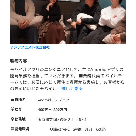
ップで対応しています。 ■UI/UX 企画立案、UI/UXデ
ザインから実装まで一貫して対応し、顧客体験価値
を向上させます。最新の言語/フレームワークや、ノ
ーコード/ローコードツールなどを使用しモダンな環
境で開発します。⼈事労務SaaS開発⽀援案件や、レ
ストラン検索サイト改善案件などさまざまな案件事
例があります。
アジアクエスト株式会社
職務内容
モバイルアプリのエンジニアとして、主にAndroidアプリの
開発業務を担当していただきます。 ■業務概要 モバイルチ
■デジタルイノベーション部
ームでは、必要に応じて案件の提案から実施し、お客様から
の要望に応じたモバイル...
詳しく見る
Web3Dを活用したシステム開発やアジャイル（スクラ
ム）の手法を取り入れたシステム開発、モバイルアプリ開
職種名
Androidエンジニア
発など、最新技術を用いたプロダクト開発を目指していま
給与
400万 〜 800万円
す。
勤務地
東京都文京区後楽２丁目６−１
■デジタルインテグレーション部
開発環境
Objective-C
Swift
Java
Kotlin
AWSを活用したWebシステムの構築をメインに、上流か