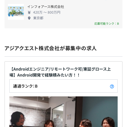
ラウドサービスの設計、環境構築、オンプレミス環
インフォアース株式会社
境からの移行のサポートが中心です。クラウド、サー
そのほか、
昇給：年2回(4月・10月)
420万 〜 800万円
バー、ネットワーク、ストレージ、仮想化環境など、
・資格取得支援制度
会社業績や本人評価により見直し。但し、10月は特別に
東京都
顧客のITインフラ環境を構築～移行～運用管理まで
応募可能ランク：B
・新卒、未経験者へのメンター制度
改定の必要がある場合のみ
サポートする「マルチクラウドマネージメントサー
・著名なエンジニアによる技術顧問
ビス（まるクラ）」の提供も行っており、自社サー
などもあります
ビス運営を通じたクラウドや仮想化案件に強みがあ
アジアクエスト株式会社が募集中の求人
ります。また、SESでの設計構築案件では、大手SIer
社会保険完備（健康保険・厚生年金加入・雇用保険・労災
との直取引案件が多くを占めています。 ■Webシス
保険）
テム/モバイル開発 フルスクラッチでの「ECサイト構
相談のうえ、ご希望のマシン（Win or mac）を支給しま
築ソリューション」「CMSサイト／BLOG構築」「会
【Androidエンジニア/リモートワーク可/東証グロース上
す。
場】Android開発で経験積みたい方！！
員サイト／コミュニティサイト構築」「Webキャン
業務用サブディスプレイも貸与いたします。
ペーンシステム構築」などの受託開発実績がありま
通過ランク：B
無期雇用
す。さらにスマートフォン／タブレットアプリ開発に
おいては、「ソーシャルメディア連携アプリ」「EC
ショッピングアプリ」「カタログ・ディスプレイ用
プロジェクトごとに選択、オブジェクト指向、ウォーター
業務アプリ」「営業支援・SFAアプリ」などを手掛け
フォール、アジャイル、スクラム
3カ月（期間中、待遇に変更はありません）
ています。受託案件を中心に幅広い領域・規模の案件
があり、提案からデザイン/開発、運用までワンスト