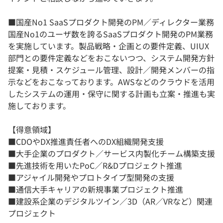
■国産No1 SaaSプロダクト開発のPM／ディレクター業務
国産No1のユーザ数を誇るSaaSプロダクト開発のPM業務
を実施しています。製品戦略・企画との要件定義、UIUX
部門との要件定義などをおこないつつ、システム開発方針
提案・見積・スケジュール管理、設計／開発メンバーの指
示などをおこなっております。AWSなどのクラウドを活用
したシステムの運用・保守に関する計画も立案・推進も実
施しております。
【得意領域】
■CDOやDX推進責任者へのDX組織開発支援
■大手企業のプロダクト／サービス内製化チーム構築支援
■先進技術を用いたPoC／R&Dプロジェクト推進
■アジャイル開発やプロトタイプ型開発の支援
■通信大手キャリアの新規事業プロジェクト推進
■建設系企業のデジタルツイン／3D（AR／VRなど）関連
プロジェクト