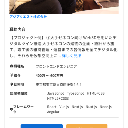
アジアクエスト株式会社
職務内容
【プロジェクト例】 ①大手ゼネコン向け Web3Dを用いたデ
ジタルツイン推進 大手ゼネコンの建物の企画・設計から施
工、竣工後の維持管理・運営までの各情報を全てデジタル化
し、それらを仮想空間上に...
詳しく見る
職種名
フロントエンドエンジニア
給与
400万 〜 600万円
勤務地
東京都東京都文京区後楽2-6-1
JavaScript
TypeScript
HTML+CSS
開発環境
HTML5+CSS3
フレームワー
React
Vue.js
Next.js
Nuxt.js
Node.js
ク
Angular