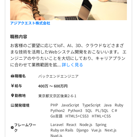
アジアクエスト株式会社
職務内容
お客様のご要望に応じてIoT、AI、3D、クラウドなどさまざ
まな技術を活用したWebシステム開発をおこないいます。 エ
ンジニアのやりたいことを大切にしており、キャリアプラン
に合わせて業務範囲を拡...
詳しく見る
職種名
バックエンドエンジニア
給与
400万 〜 600万円
勤務地
東京都文京区後楽2-6-1
PHP
JavaScript
TypeScript
Java
Ruby
開発環境
Python2
Python3
SQL
PL/SQL
C＃
Go言語
HTML5+CSS3
HTML+CSS
Laravel
React
Node.js
Spring
フレームワー
Ruby on Rails
Django
Vue.js
Next.js
ク
Nuxt.js