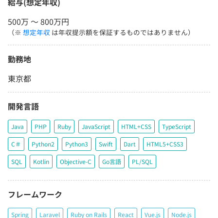
給与(想定年収)
500万 〜 800万円
（※
想定年収
は年収提示額を保証するものではありません）
勤務地
東京都
開発言語
Java
PHP
Ruby
JavaScript
HTML+CSS
TypeScript
C＃
Python2
Python3
Swift
Dart
HTML5+CSS3
SQL
Kotlin
Objective-C
Go言語
PL/SQL
フレームワーク
Spring
Laravel
Ruby on Rails
React
Vue.js
Node.js