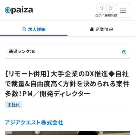
ログイン
新規登録
求人詳細
企業情報
転職・キャリア
未経験転職
求人検索
通過ランク：B
新卒就活
求人検索
インタビュー
【リモート併用】大手企業のDX推進◆自社
学習
求人検索
インタビュー
転職成功ガイド
で裁量&自由度高く方針を決められる案件
本選考
スキルチェック
講座一覧
多数！PM／開発ディレクター
転職成功ガイド
転職エージェント
ゲーム・マンガ
インターン
プログラミング言語
正社員
問題集
メディア
SQL
4択課題
アジアクエスト株式会社
新卒エージェント
paizaとは？
Tech Team Journal
評価結果一覧
ナレッジ