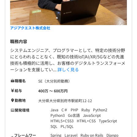
アジアクエスト株式会社
プロジェクトにより異なります。
職務内容
システムエンジニア、プログラマーとして、特定の技術分野
にとらわれることなく、既知の技術IoT/AI/XR/5Gなどの先進
技術も積極的に活用し、お客様のデジタルトランスフォーメ
ーションを支援してい...
詳しく見る
職種名
SE（大分別府勤務）
給与
400万 〜 600万円
勤務地
大分県大分県別府市駅前町12-12
Java
C＃
PHP
Ruby
Python2
開発環境
Python3
Go言語
JavaScript
HTML5+CSS3
HTML+CSS
TypeScript
SQL
PL/SQL
フレームワー
Spring
Laravel
Ruby on Rails
Django