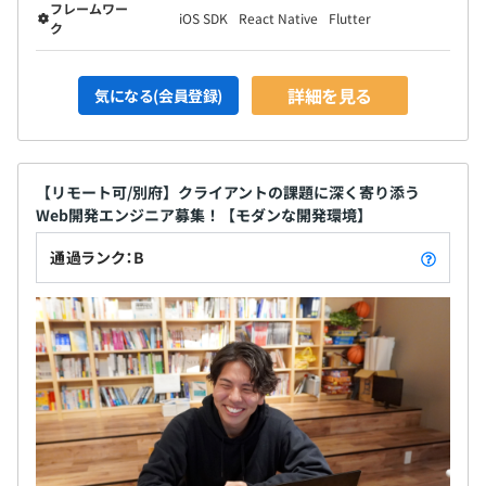
フレームワー
ら下流まで幅広い業務に対応。最近ではWeb3DやDWH、
iOS SDK
React Native
Flutter
ク
ETLなど、ビッグデータ技術にも注目しています。
■クラウドインテグレーション部
詳細を見る
気になる(会員登録)
クラウドソリューションを活用したインフラ基盤の構築を
中心に、企画から運用まで幅広い業務を担当。特に設計・
構築に強みがあり、顧客の課題に最適な環境を提供しま
【リモート可/別府】クライアントの課題に深く寄り添う
す。
Web開発エンジニア募集！【モダンな開発環境】
■コンサルティング部
通過ランク：B
PM/PMOのマネジメントやコンサルタント、テクニカル専
門人材が在籍。要件定義や事例調査からAWSを活用した
インフラ実装、Java、PHP、ローコードによる開発をお
こないます。
■デジタルエンジニアリング部
顧客のパートナーとして、顧客に近い位置で開発をおこな
い、内製化支援や仕様・要件に合わせたプロダクト開発、
運用支援を提供します。