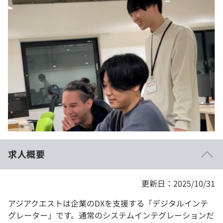
イベント・セミナー
paiza times
再チャレンジ結果一覧
リファレンス
インタビュー
note
就活成功ガイド
プラン
個人向けプラン
法人向けプラン
学校向けプラン
求人概要
契約内容・クーポン
更新日：2025/10/31
アジアクエストは企業のDXを支援する「デジタルインテ
グレーター」です。通常のシステムインテグレーションだ