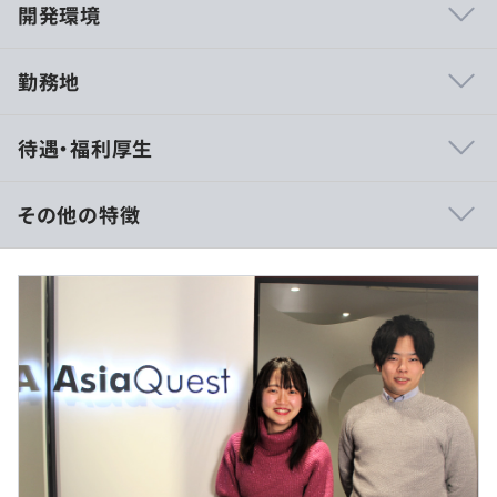
開発環境
勤務地
各分野のスペシャリストが活躍しやすい環境です。AWSに
待遇・福利厚生
特化したエキスパートやプログラミングのスペシャリス
ト、アーキテクト、コンサルタントなど、各自の得意分野
で強みを発揮するメンバーが多数在籍。互いの実力を認め
その他の特徴
合いながら仕事ができ、スペシャリストを目指す方に最適
です。
月給：357,143円〜571,429円
基本給：272,109円 〜435,374円
また、キャリアに幅がある人も多く、エンジニア経験と営
業務手当：36,771円〜58,834円
業経験、アーキテクトとPM、フロントエンドとサーバサ
固定時間外手当：48,263円〜77,221円（月20時間分。超
イド、アプリケーション開発とインフラの経験など、多様
過分は別途支給）
な背景が生かせる環境です。幅広い業務に携われるため、
エンジニアとしての領域を広げたい方にも適しています。
※スキル・経験を考慮し決定します。
さらに、モダンな技術や開発環境を活用し、プロジェクト
を推進できる環境が整っています。前職でオンプレミス環