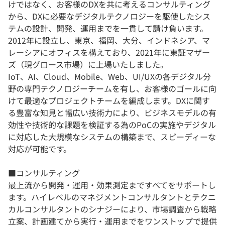
けではなく、お客様のDXを共に考えるコンサルティング
から、DXに必要なデジタルテクノロジーを駆使したシス
テムの設計、開発、運用までを一貫して請け負います。
2012年に設立し、東京、福岡、大分、インドネシア、マ
レーシアにオフィスを構えており、2021年に東証マザー
ズ（現グロース市場）に上場いたしました。
IoT、AI、Cloud、Mobile、Web、UI/UXの各デジタル分
野の専門テクノロジーチームを有し、お客様のゴールに向
けて最適なプロジェクトチームを編成します。DXに関す
る豊富な知見と幅広い技術力により、ビジネスモデルの有
効性や技術的な課題を検証する為のPoCの実施やデジタル
に対応した大規模なシステムの構築まで、スピーディーな
対応が可能です。
■コンサルティング
最上流から開発・運用・効果測定まですべてをサポートし
ます。ハイレベルのマネジメントコンサルタントとテクニ
カルコンサルタントのシナジーにより、市場調査から戦略
立案、計画建てから実行・運用までをワンストップで提供