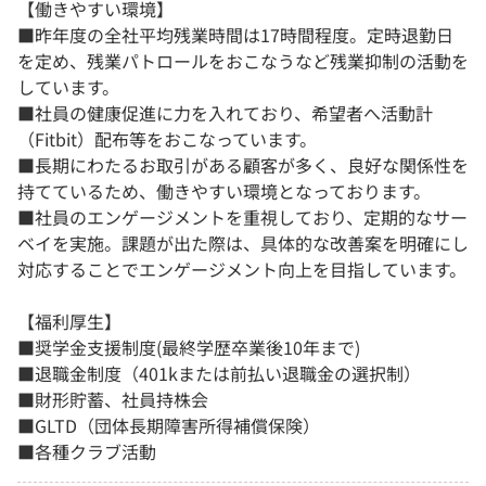
【働きやすい環境】
■昨年度の全社平均残業時間は17時間程度。定時退勤日
を定め、残業パトロールをおこなうなど残業抑制の活動を
しています。
■社員の健康促進に力を入れており、希望者へ活動計
（Fitbit）配布等をおこなっています。
■長期にわたるお取引がある顧客が多く、良好な関係性を
持てているため、働きやすい環境となっております。
■社員のエンゲージメントを重視しており、定期的なサー
ベイを実施。課題が出た際は、具体的な改善案を明確にし
対応することでエンゲージメント向上を目指しています。
【福利厚生】
■奨学金支援制度(最終学歴卒業後10年まで)
■退職金制度（401kまたは前払い退職金の選択制）
■財形貯蓄、社員持株会
■GLTD（団体長期障害所得補償保険）
■各種クラブ活動