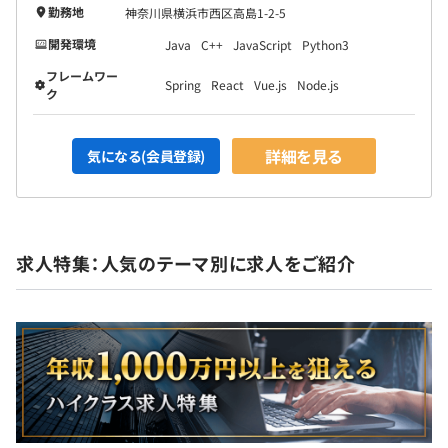
勤務地
神奈川県横浜市西区高島1-2-5
開発環境
Java
C++
JavaScript
Python3
フレームワー
Spring
React
Vue.js
Node.js
ク
詳細を見る
気になる(会員登録)
求人特集：人気のテーマ別に求人をご紹介