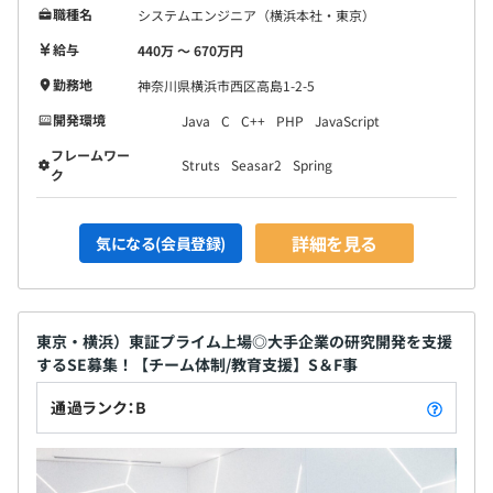
AIやIoTなどの先端技術を活用した開発や組込技術、アプ
職種名
システムエンジニア（横浜本社・東京）
リケーション開発等、さまざまな顧客へサービス提供して
給与
440万 〜 670万円
います。
勤務地
神奈川県横浜市西区高島1-2-5
③「ワイドビジネス事業部」
開発環境
Java
C
C++
PHP
JavaScript
官公庁系案件など大規模案件を中心におこなっています。
フレームワー
Struts
Seasar2
Spring
ク
④「第一プライムビジネス事業部」
プライム案件を中心にマイグレーション開発や福祉関連シ
ステム製品の開発・販売をおこないます。
詳細を見る
気になる(会員登録)
⑤「第二プライムビジネス事業部」
自社製品であるホテル売掛金システムや福祉関連システム
東京・横浜）東証プライム上場◎大手企業の研究開発を支援
製品の開発・販売をおこないます。
するSE募集！【チーム体制/教育支援】S＆F事
⑥「西日本ビジネス事業部」
通過ランク：B
西日本地域への事業拡大をおこないます。
▼資格取得者数