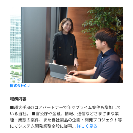
すい社風です。
半期ごとの目標設定、振り返りによる評価をおこなってい
ます。
エンジニアは、スペシャリストとしてのキャリアとマネジ
メントよりのキャリアの2パターンが用意されています。
▼システム開発部門は以下6事業部で構成されています。
株式会社CIJ
①「社会基盤・金融ビジネス事業部」
大手企業からの業務を中心とした基盤系技術を強みにした
職務内容
開発業務と金融分野に特化し専門知識を生かした開発業務
■超大手SIのコアパートナーで年々プライム案件も増加して
をおこなっています。
いる当社。 ■官公庁や金融、情報、通信などさまざまな業
種・業態の案件、また自社製品の企画・開発プロジェクト等
にてシステム開発業務全般に従事...
詳しく見る
②「デジタルイノベーションビジネス事業部」