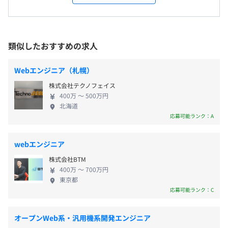
の担当しており、仕事の幅、難易度は高まっていま
会社の定める場所
■大手統合情報企業のブライダル情報サイト開発
すが、非常に価値のある仕事が多くあります。 ま
■中央省庁の大規模システム開発
た、プロジェクトマネージャーの育成やAIエンジニ
受動喫煙防止措置に関する事項
■りそなホールディングス様の情報系システムのマイグレ
アの育成に力を入れており、市場価値の高いシステ
類似したおすすめの求人
【年間休日125日】
対策：あり
ーション
ムエンジニアの育成を行っています。 様々な経験や
■完全週休2日制（土・日）
対策内容：屋内原則禁煙（喫煙室あり）
スキルと生かせる環境があり、また、多様な経験が
■祝日
※顧客先勤務の場合は異なります。
Webエンジニア（札幌）
できることからエンジニア、ビジネスマンとして成長
■年末年始休暇
株式会社テクノフェイス
する環境があります。 【働きやすい環境】 ■昨年度
■特別（慶弔）休暇
■教育制度
400万 〜 500万円
の全社平均残業時間は17時間程度。定時退勤日を定
■リフレッシュ（夏季）休暇：5日
北海道
階層別と目的別、2つの切り口から人財教育とキャリアパ
め、残業パトロールをおこなうなど残業抑制の活動
応募可能ランク：A
■有給休暇
（北海道支社）
スを支援しています。階層別では体系的な社員育成を目的
をしています。 ■社員の健康促進に力を入れてお
札幌駅前通地下歩行空間11番出口直結
とし、リーダ基礎研修などキャリアに合わせた研修、目的
り、希望者へ活動計（Fitbit）配布等をおこなってい
webエンジニア
別では最新の技術ニーズや課題への対応を目的に、技術研
ます。 ■長期にわたるお取引がある顧客が多く、良
修を実施しています。
株式会社BTM
好な関係性を持てているため、働きやすい環境とな
■通勤交通費（規定に基づき全額支給）
400万 〜 700万円
っております。 ■社員のエンゲージメントを重視し
■在宅勤務手当
東京都
ており、定期的なサーベイを実施。課題が出た際
応募可能ランク：C
は、具体的な改善案を明確にし対応することでエン
プロジェクトにより異なる。
ゲージメント向上を目指しています。 【福利厚生】
オープンWeb系・汎用機系開発エンジニア
■奨学金支援制度(最終学歴卒業後10年まで) ■退職