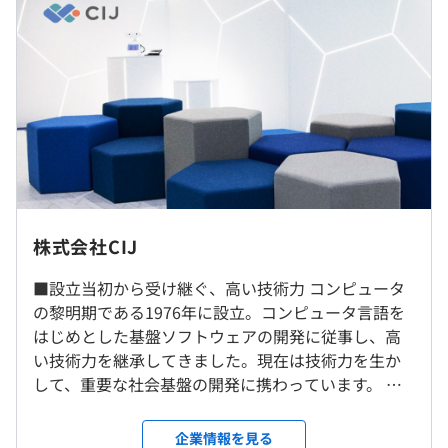
CIJはさまざまな自社製品の開発と販売をおこなっていま
・固定残業代：14.5時間～30時間分、約2万～6万円（超
す。その多くは、社員の声によって製品化されたもので
過分は別途支給）
す。最近では、タブレット端末を利用したペーパレス会議
システム（SONOBA COMET）が社員の発案から製品化さ
れました。あなたの自由な発想とアイデアを、 CIJで生か
してみてください！
（※
想定年収
は年収提示額を保証するものではありません）
社内もしくはお客様先での勤務となります。
株式会社CIJ
■標準労働時間｜8：40〜17：40
【自社製品】
※転勤の可能性はありますが頻度は低いです。
※顧客先勤務の場合は顧客先の規定に従います。
■マイグレーションサービス『LeGrad』
※一部在宅勤務が可能です。
■設立当初から受け継ぐ、高い技術力 コンピュータ
https://legrad.cij.co.jp/
の黎明期である1976年に設立。コンピュータ言語を
■フレックスタイム制｜コアタイム10：30～14：30
■ホテル売掛金管理サービス『ホテル売掛マイスター』
はじめとした基盤ソフトウェアの開発に従事し、高
就業場所の変更範囲
※入社後3カ月より適用可能
■サービスロボット『AYUDA』
い技術力を継承してきました。現在は技術力を生か
＜雇入時＞
https://ayuda.cij.co.jp/service/product/ayuda/
して、重要な社会基盤の開発に携わっています。 開
北海道支社、本社、すべての事業所・支社、当社顧客先、
休憩時間：12：00〜13：00（60分）
など
発では基本設計からシステムテストまでのを担当
および社員の自宅
平均残業時間：全社平均残業時間：15時間／月（2024年
し、プライム案件の増加から最近では徐々に超上流
＜変更範囲＞
企業情報を見る
度実績）
【受託案件】