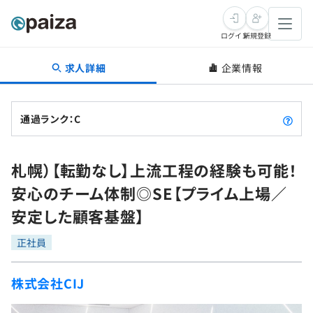
ログイン
新規登録
求人詳細
企業情報
転職・キャリア
未経験転職
求人検索
通過ランク：C
新卒就活
求人検索
インタビュー
札幌）【転勤なし】上流工程の経験も可能！
学習
求人検索
インタビュー
転職成功ガイド
安心のチーム体制◎SE【プライム上場／
本選考
スキルチェック
講座一覧
安定した顧客基盤】
転職成功ガイド
転職エージェント
ゲーム・マンガ
インターン
プログラミング言語
正社員
問題集
メディア
SQL
4択課題
株式会社CIJ
新卒エージェント
paizaとは？
Tech Team Journal
評価結果一覧
ナレッジ