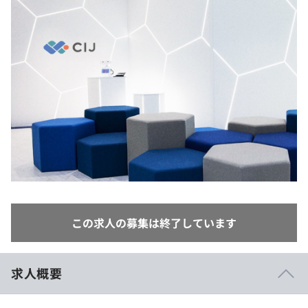
イベント・セミナー
paiza times
再チャレンジ結果一覧
リファレンス
インタビュー
note
就活成功ガイド
プラン
個人向けプラン
法人向けプラン
学校向けプラン
契約内容・クーポン
この求人の募集は終了しています
求人概要