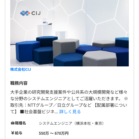
・情報処理技術者：66％
・ITベンダ資格：51％
・プロジェクトマネジメント・プロフェッショナル：
14％
プロジェクトにより異なりますが、数人から数十人程度の
チームで開発に従事しています。
株式会社CIJ
職務内容
大手企業の研究開発支援案件や公共系の大規模開発など様々
な分野のシステムエンジニアとしてご活躍いただきます。 ※
取引先：NTTグループ／日立グループなど 【配属部署につい
て】 ■社会基盤ビジネ...
詳しく見る
職種名
システムエンジニア（横浜本社・東京）
給与
550万 〜 670万円