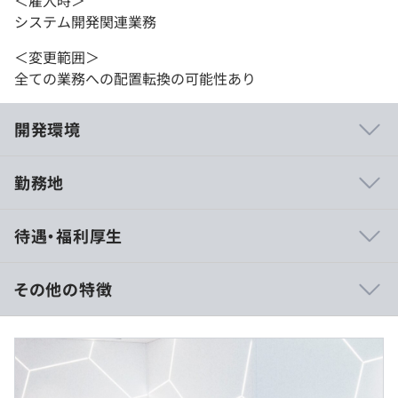
＜雇入時＞
システム開発関連業務
＜変更範囲＞
全ての業務への配置転換の可能性あり
開発環境
勤務地
■自主性を尊重する風土
待遇・福利厚生
CIJは、社員の能力発現や自己実現のために、積極的に挑
戦することを支援しています。社員の自主性を尊重する風
土と、社員ひとりひとりの個性を生かそうとする文化が根
その他の特徴
付いています。やる気しだいで、誰もが自らのポテンシャ
ルを開花させることができ、「やりたい！」を実現しやす
■賃金形態：月給制
い環境です。
■賃金の決定方法：当社規定により決定
■月給：約27万〜41万円（固定残業代を含む）
■社員の発想による自社製品開発
・基本給：約22万～27万円