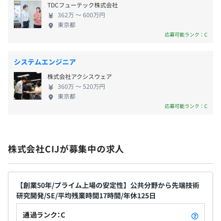
原則年2回、期末調整金（業績により支給）
TDCフューテック株式会社
金制度（401kまたは前払い退職金の選択制） ■財形
362万 〜 600万円
貯蓄、社員持株会 ■GLTD（団体長期障害所得補償保
東京都
プロジェクトごとに選択
険） ■各種クラブ活動
応募可能ランク：C
昇給査定：年２回、昇給、昇格は原則年1回
システムエンジニア
株式会社アクシスウェア
360万 〜 520万円
東京都
社会保険完備（健康保険・厚生年金加入・雇用保険・労災
応募可能ランク：C
保険）
※首都圏デジタル産業健康保険組合加入
■組織風土：オープンで周りに相談しやすい環境
社内の雰囲気については、「オープンでフランク」と感じ
ている社員が比較的多いです。たとえば、役職者席の隣に
株式会社CIJが募集中の求人
は椅子が設置されており、社員が気軽に椅子に座って相談
無期雇用
しているのが日常的な風景です。
【創業50年/プライム上場の安定性】公共分野から先端技術
他にも、社長から社員まで「さん」付けで呼びあう習慣が
研究開発/SE/平均残業時間17時間/年休125日
あったり、社長の自宅で懇親会が開かれることもあったり
通過ランク：C
14日間（待遇の変更はありません）
と、上司部下の垣根を超えてコミュニケーションが取りや