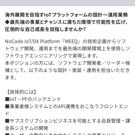
海外展開を目指すIoTプラットフォームの設計〜運用業務
◆最先端の事業とチャンスに満ちた環境で可能性を広げ、
圧倒的な自己成長を目指しませんか？
NoCode IoT/DX Platform『MEEQ』の技術企画からソフ
トウェア開発、運用までを最先端の開発環境上を使用しソ
フトウェアエンジニアリングで実現します。
本ポジションの方には、ソフトウェア開発者／リーダー候
補として、以下のような設計・実装・運用を担当いただき
ます。
【具体的には】
■IoT－PFのバックエンド
■事業者様システムとのAPI連携をおこなうフロントエン
ド
■サブスクリプションビジネスを可能とする会員管理・課
金系システムの開発
■ユーザーの動向にあわせたシステムの改善とリリース