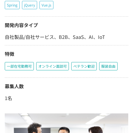
Spring
jQuery
Vue.js
開発内容タイプ
自社製品/自社サービス、B2B、SaaS、AI、IoT
特徴
一部在宅勤務可
オンライン面談可
ベテラン歓迎
服装自由
募集人数
1名