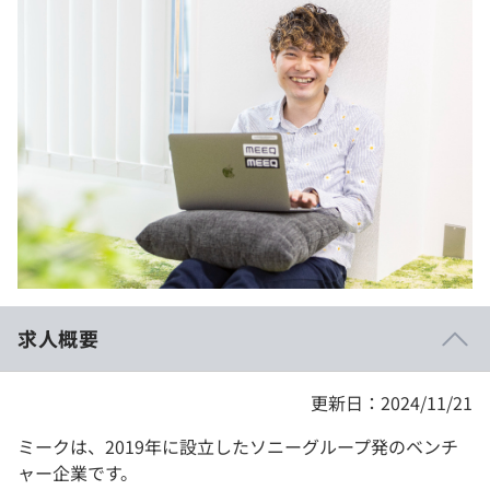
イベント・セミナー
paiza times
再チャレンジ結果一覧
リファレンス
インタビュー
note
就活成功ガイド
プラン
個人向けプラン
法人向けプラン
学校向けプラン
求人概要
契約内容・クーポン
更新日：2024/11/21
ミークは、2019年に設立したソニーグループ発のベンチ
ャー企業です。