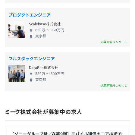
賞与：年2回（標準賞与：2.75カ月）
、Kotlin 等
プロダクトエンジニア
【注力技術】
サブスクリプション管理技術、CI/CD等開発環境、LPWA
Scalebase株式会社
昇給：年2回
630万 〜 960万円
東京都
応募可能ランク：D
フルスタックエンジニア
社会保険完備（健康保険・厚生年金加入・雇用保険・労災
保険）
DataBee株式会社
550万 〜 800万円
東京都
※ソニー健康保険組合加入
応募可能ランク：C
各種付加給付金、保養所、フィットネス費用補助など
ミーク株式会社が募集中の求人
無期雇用
【ソニーグループ発／在宅9割】モバイル通信のコア技術で