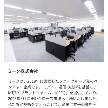
役職・年次問わずご自身の意見が届きやすい風通しの良さ
があります。表彰制度もあり、積極的に挑戦を推奨する文
化があります。
9：00〜17：30
■働き方の自由度が高い
■フレックスタイム制
高いテレワーク率×フレックスタイム制で、自分に合った
・コアタイム｜9：30～15：30
働き方が可能です。Slackなどのツールでコミュニケーシ
・実働時間｜7時間45分
ョンも円滑に取れるため、リモートでも孤独感が少ないの
が特徴です。
※通信サービス提供チームとして24時間365日の対応が求
められるため、夜間休日の障害対応が必要な場合がありま
リモート率90％超／転勤なし
す（月数件未満）。
ミーク株式会社
※専門業務型裁量労働制での採用の場合：1日あたりのみ
モバイル通信の技術を基盤にさまざまな価値を提供してい
就業場所の変更範囲
なし労働時間：7時間45分、その他条件に変更はございま
ます。
ミークは、2019年に設立したソニーグループ発のベ
＜雇入時＞
せん。
ンチャー企業です。 モバイル通信の技術を基盤に、
東京本社、および自宅
休憩時間：45分
■NoCode IoT／DX Platform『MEEQ』
IoT/DX プラットフォーム「MEEQ」を提供しており、
＜変更範囲＞
平均残業時間：平均30時間／月
手軽にIoT、DXを実現することができるIoT事業者向けサ
2025年3月に東証グロース市場へ上場いたしました。
会社の定める場所（テレワークをおこなう場所を含む）
ービスです。法人のお客様が自社製品やサービスに通信を
私たちが技術を支えることで、企業は本来の業務に
組み込むサポートをおこないます。