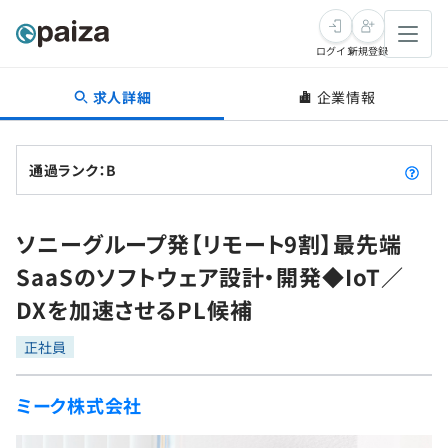
ログイン
新規登録
求人詳細
企業情報
転職・キャリア
未経験転職
求人検索
通過ランク：B
新卒就活
求人検索
インタビュー
ソニーグループ発【リモート9割】最先端
学習
求人検索
インタビュー
転職成功ガイド
SaaSのソフトウェア設計・開発◆IoT／
本選考
スキルチェック
講座一覧
DXを加速させるPL候補
転職成功ガイド
転職エージェント
ゲーム・マンガ
インターン
プログラミング言語
正社員
問題集
メディア
SQL
4択課題
ミーク株式会社
新卒エージェント
paizaとは？
Tech Team Journal
評価結果一覧
ナレッジ