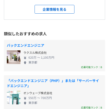
注力でき、イノベーションを加速させることが可能
受動喫煙防止措置に関する事項
にします。 企業向けシステム開発、クラウドサービ
企業情報を見る
■年間休日126日
対策：あり
ス、AI技術を活用したコンサルティングを通じて、お
・完全週休2日制（土曜・日曜）
対策内容：屋内原則禁煙（喫煙室あり）
客様のビジネス成長を支援します。
・祝日
資格・学習補助があります。
・有給休暇
∟初回付与：入社月に付与（月により6～17日）
類似したおすすめの求人
∟次年度以降：4/1を基準日とし付与（最高付与日数24
「渋谷駅」より徒歩3分
日）
バックエンドエンジニア
相談の上、ご希望のマシンを支給いたします。
・夏季／年末年始は暦により異なる
ラクスル株式会社
※個人の休暇は理由を問わず社員の希望通り取得可。
620万 〜 1,100万円
東京都
応募可能ランク：B
リモートワーク・メッセージングアプリ等を積極活用し、
ネットワークの力で場所に左右されない働き方を推進して
・残業手当：残業時間に応じて別途支給
「バックエンドエンジニア（PHP）」または「サーバーサイ
います。フリーアドレス制度を導入しており、オフィス勤
ドエンジニア」
・裁量労働手当：裁量労働制の場合に支給
務の際にも快適に働けます。
オンウェーブ株式会社
550万 〜 700万円
【開発環境】
東京都
Java（Spring）、JavaScript（JQuery、 Vue.js）、RDB
応募可能ランク：B