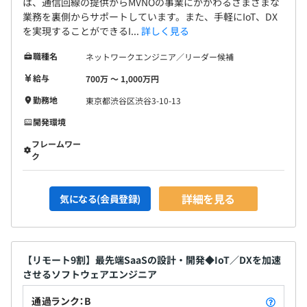
は、通信回線の提供からMVNOの事業にかかわるさまざまな
業務を裏側からサポートしています。また、手軽にIoT、DX
を実現することができるI...
詳しく見る
職種名
ネットワークエンジニア／リーダー候補
給与
700万 〜 1,000万円
勤務地
東京都渋谷区渋谷3-10-13
開発環境
フレームワー
ク
詳細を見る
気になる(会員登録)
【リモート9割】最先端SaaSの設計・開発◆IoT／DXを加速
させるソフトウェアエンジニア
通過ランク：B