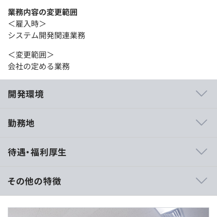
業務内容の変更範囲
＜雇入時＞
システム開発関連業務
＜変更範囲＞
会社の定める業務
開発環境
勤務地
■裁量が大きく、早期から実務に関われる
待遇・福利厚生
少数精鋭の組織で、新卒でも事業の中核に関わるチャンス
が多くあります。MVNE事業やIoTプラットフォームなど、
社会インフラに近い領域での開発経験を積むことができま
その他の特徴
す。
■主体性を評価する文化・制度設計
（※
想定年収
は年収提示額を保証するものではありません）