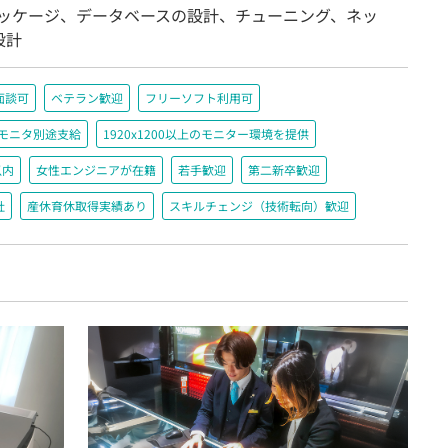
パッケージ、データベースの設計、チューニング、ネッ
設計
面談可
ベテラン歓迎
フリーソフト利用可
＋モニタ別途支給
1920x1200以上のモニター環境を提供
以内
女性エンジニアが在籍
若手歓迎
第二新卒歓迎
社
産休育休取得実績あり
スキルチェンジ（技術転向）歓迎