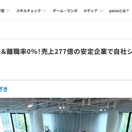
学習
スキルチェック
ゲーム・マンガ
メディア
paizaとは？
講座一覧
プログラミング言語
Tech Team Journal
問題集
SQL
paiza times
当＆離職率0％！売上277億の安定企業で自社
4択課題
評価結果一覧
note
ント
ナレッジ
再チャレンジ結果一覧
ミナー
リファレンス
ざき
プラン
ド
個人向けプラン
法人向けプラン
学校向けプラン