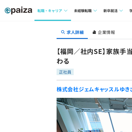
転職・キャリア
未経験転職
新卒就活
求人検索
求人検索
求人検索
求人詳細
企業情報
本選考
インタビュー
インタビュー
インターン
【福岡／社内SE】家族手
転職成功ガイド
転職成功ガイド
わる
新卒エージェ
転職エージェント
正社員
イベント・セ
株式会社ジェムキャッスルゆき
インタビュー
就活成功ガイ