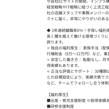
や自社ECサイトの開発、インフラ
経営戦略やIT戦略に紐づく上流工
社の店舗スタッフや事務メンバーの
クトに届く、非常にやりがいのある
◆ 3年連続離職率0％！手厚い福利
長く腰を据えて働ける環境づくりに
誇ります。
⚪︎ 独自の福利厚生： 家族手当（
行補助金（8万～12万円）など、
⚪︎ 安定した働き方： 転勤なし、
得実績もあります。
⚪︎ 正当な評価とサポート： 30
との目標設定により、実績次第でス
など、チームでフォローし合う体制
【福利厚生】
■出産・育児支援制度 ※取得実績
■研修支援制度