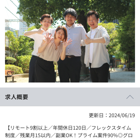
イベント・セミナー
paiza times
再チャレンジ結果一覧
リファレンス
インタビュー
note
就活成功ガイド
プラン
個人向けプラン
法人向けプラン
学校向けプラン
求人概要
契約内容・クーポン
更新日：2024/06/19
【リモート9割以上／年間休日120日／フレックスタイム
制度／残業月15以内／副業OK！プライム案件90%◎グロ