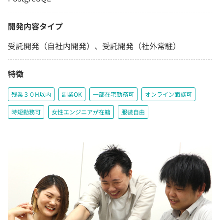
開発内容タイプ
受託開発（自社内開発）、受託開発（社外常駐）
特徴
残業３０H以内
副業OK
一部在宅勤務可
オンライン面談可
時短勤務可
女性エンジニアが在籍
服装自由