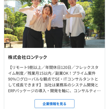
・副業OK
・固定残業代：20時間分、約7万～8万5千円（超過分は別
途支給）
・その他定額手当：なし
■年収UP事例
いろいろな年齢層や外国籍の社員が在籍しており、お互い
・前職：Javaエンジニア
にリスペクトを持ってチームで働いています。
350万円→450万円（100万円UP）
フラットな社風で穏やかな方も多く、非常に働きやすい環
・前職：ERPエンジニア
境です。
450万円→700万円（250万円UP）
社内・在宅・お客様先いずれかの場所での勤務となりま
株式会社ロンテック
※その他、年収が100万円以上アップした社員多数
【開発環境】
す。
・言語：Java
転勤はありませんが、希望者は関西事務所での勤務も可能
【リモート9割以上／年間休日120日／フレックスタ
・DB：PostgreSQL
です。
イム制度／残業月15以内／副業OK！プライム案件
※大阪市中央区平野町2－4－9淀屋橋PREX10階1002
90%◎グローバルな観点でSE・ITコンサルタントと
して成長できます】 当社は業務系のシステム開発と
（※
想定年収
は年収提示額を保証するものではありません）
ERPパッケージの導入・開発を軸に、コンサルティン
就業場所の変更範囲
大手企業で使われる経営管理手法バランス・スコア・カー
グ・要件定義～設計・開発・運用までトータルに手
＜雇入時＞
ドを導入し、評価基準を毎年アップデートしています。現
がけることを強みに、価値を提供しています。 ①製
大阪事業所
企業情報を見る
場のリーダー・執行役員・クライアント3つの視点から総
造業向けERPパッケージ『mcframe』の導入・開発
＜変更範囲＞