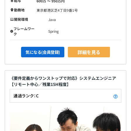
給与
600万 〜 950万円
勤務地
東京都港区芝4丁目9番1号
開発環境
Java
フレームワー
Spring
ク
詳細を見る
気になる(会員登録)
《要件定義からワンストップで対応》システムエンジニア
【リモート中心／残業15H程度】
通過ランク：C