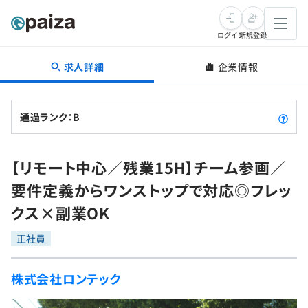
ログイン
新規登録
求人詳細
企業情報
転職・キャリア
未経験転職
求人検索
通過ランク：B
新卒就活
求人検索
インタビュー
【リモート中心／残業15H】チーム参画／
学習
求人検索
インタビュー
転職成功ガイド
要件定義からワンストップで対応◎フレッ
本選考
スキルチェック
講座一覧
クス×副業OK
転職成功ガイド
転職エージェント
ゲーム・マンガ
インターン
プログラミング言語
正社員
問題集
メディア
SQL
4択課題
株式会社ロンテック
新卒エージェント
paizaとは？
Tech Team Journal
評価結果一覧
ナレッジ