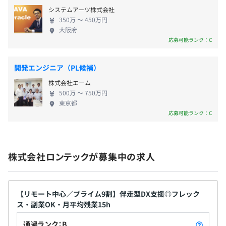
ージの技術力×製造業の業務知識で専門性の高いス
システムアーツ株式会社
キルも身につきますので、エンジニアとしての市場
・通勤交通費（～月4万円）
350万 〜 450万円
価値も高められます。 近年のDX推進を背景としてニ
大阪府
・職務手当
ーズが拡大しており、当社売上は2期連続で175％で
応募可能ランク：C
・出張手当
成長中です。さらなる成長に向けてエンド企業様との
・リモート手当
直接取引を拡大するため、コンサルティング部署を
開発エンジニア（PL候補）
新設し採用を強化しております。
株式会社エーム
500万 〜 750万円
東京都
賞与：年2回（昨年実績3カ月分支給）＋業績賞与
応募可能ランク：C
昇給：年1回
株式会社ロンテックが募集中の求人
※平均昇給額：1万円／月
【リモート中心／プライム9割】伴走型DX支援◎フレック
ス・副業OK・月平均残業15h
社会保険完備（健康保険・厚生年金加入・雇用保険・労災
通過ランク：B