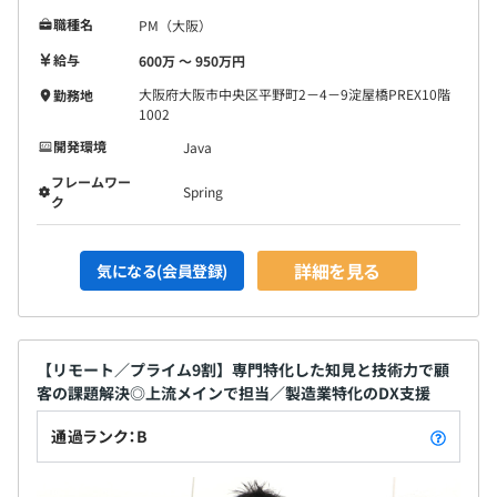
職種名
PM（大阪）
給与
600万 〜 950万円
大阪府大阪市中央区平野町2－4－9淀屋橋PREX10階
勤務地
1002
開発環境
Java
フレームワー
Spring
ク
詳細を見る
気になる(会員登録)
【リモート／プライム9割】専門特化した知見と技術力で顧
客の課題解決◎上流メインで担当／製造業特化のDX支援
通過ランク：B