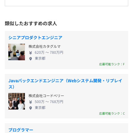
9：00〜18：00
合的に評価するため、納得感も高いと社員から好評です。
mcframeの販売、生産、原価管理の認定コンサルタ
会社の定める場所（リモートワークを行う場所を含む）
フレックスタイム制（コアタイム10：00～15：00）
ントやエンジニアが在籍し、全製品のカスタマイ
休憩時間：12：00〜13：00（60分）
成果だけでなくプロセスも正当に評価され、ひとりひとり
ズ・ソリューションを提供しており、10年以上の導
平均残業時間：平均15時間／月
類似したおすすめの求人
受動喫煙防止措置に関する事項
の頑張りを尊重し、彼らに還元するという考え方を軸に、
入開発実績があります。また、mcframe Awardでは2
屋内原則禁煙（喫煙室あり）
待遇や成長環境づくりなどさまざまな部分でその機会をつ
年連続受賞の実績もあります。 ②オープン系システ
シニアプロダクトエンジニア
くっています。
ム開発、BIデータ分析 Web技術を用いたオープン系
株式会社カタグルマ
システム開発やBIツールを活用し、お客様のシステ
年間休日120日以上
620万 〜 780万円
ムに蓄積された業務データの分析や可視化も支援し
・完全週休2日制（土・日）
東京都
【東京本社】
ています。 基本的に5～10名程度のチームを組んで各
応募可能ランク：F
・祝日
「三田駅」徒歩5分
全社75名のうち、70名がコンサルもしくは開発業務に従
案件に参画しており、上流工程からチームで参画、
・年末年始休暇
事しています。
要件定義〜開発までワンストップで対応が可能です。
・特別（慶弔）休暇
Javaバックエンドエンジニア（Webシステム開発・リプレイ
経験の浅い方、あるいは上流工程やマネジメントな
ス）
・リフレッシュ（夏季）休暇
ど新たな工程や職種に挑戦する場合は、必ず指導役
・有給休暇
株式会社コードベリー
となる先輩メンバーからサポートを受けられる案件
500万 〜 768万円
案件や開発フェーズにより変動しますが、多くは5〜6名
をアサインいたします。 さらにプライム案件が90%
東京都
◎有給取得率90％
程度、大きいものだと20名程度で進めることが多いです。
以上！大手キャリア通信様や大手製造メーカー様な
応募可能ランク：C
◎平均消化日数9.5日
どとの直接取引を実現しており、お客様と近い距離
で、上流工程から課題解決に取り組めます。 パッケ
プログラマー