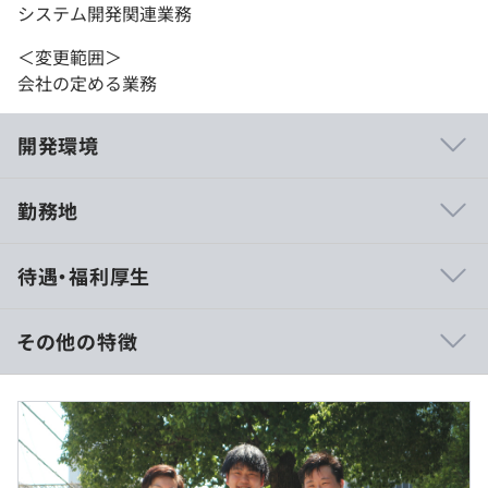
システム開発関連業務
＜変更範囲＞
会社の定める業務
開発環境
勤務地
大手キャリア通信様や大手製造メーカー様などとのお取引
待遇・福利厚生
が実現できているため、お客様と近い距離で、上流工程か
ら課題解決に取り組むことができます
その他の特徴
【働きやすい環境】
・リモートワーク90％以上
年収500万～750万
・フルリモート制度あり
■賃金形態：月給制
・年間休日120日／完全週休2日制
■賃金の決定方法：当社規定により決定
・フレックスタイム制導入
■月給：約42万〜50万円（固定残業代を含む）
・残業月15時間程度
・基本給：約35万～41.5万円