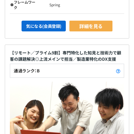
フレームワー
Spring
ク
詳細を見る
気になる(会員登録)
【リモート／プライム9割】専門特化した知見と技術力で顧
客の課題解決◎上流メインで担当／製造業特化のDX支援
通過ランク：B