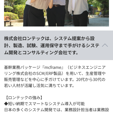
イベント・セミナー
paiza times
再チャレンジ結果一覧
リファレンス
インタビュー
note
就活成功ガイド
プラン
株式会社ロンテックは、システム提案から設
個人向けプラン
計、製造、試験、運用保守まで手がけるシステ
ム開発とコンサルティング会社です。
法人向けプラン
学校向けプラン
基幹業務パッケージ『mcframe』（ビジネスエンジニア
リング株式会社のSCM/ERP製品）を用いて、生産管理や
販売管理などを中心に手ガけています。20代から30代の
契約内容・クーポン
若い人材が活躍し活気に満ちています。
【ロンテックの強み】
◆短い納期でスマートなシステム導入が可能
日本の多くのシステム開発では、業務設計担当者は業務設