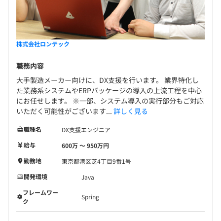
株式会社ロンテック
職務内容
大手製造メーカー向けに、DX支援を行います。 業界特化し
た業務系システムやERPパッケージの導入の上流工程を中心
にお任せします。 ※一部、システム導入の実行部分もご対応
いただく可能性がございます...
詳しく見る
職種名
DX支援エンジニア
給与
600万 〜 950万円
勤務地
東京都港区芝4丁目9番1号
開発環境
Java
フレームワー
Spring
ク