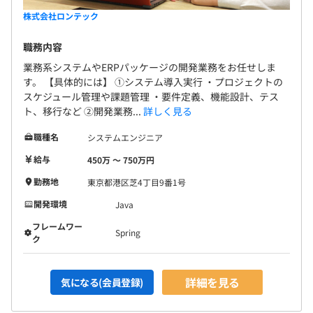
株式会社ロンテック
職務内容
業務系システムやERPパッケージの開発業務をお任せしま
す。 【具体的には】 ①システム導入実行 ・プロジェクトの
スケジュール管理や課題管理 ・要件定義、機能設計、テス
ト、移行など ②開発業務...
詳しく見る
職種名
システムエンジニア
給与
450万 〜 750万円
勤務地
東京都港区芝4丁目9番1号
開発環境
Java
フレームワー
Spring
ク
詳細を見る
気になる(会員登録)