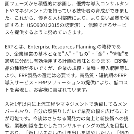
画フェーズから積極的に参画し、優秀な導入コンサルタン
トやマネジメント力を持っている技術者の育成ができまし
た。これから、優秀な人材部隊により、より良い品質を保
証する上（ISO9001:2015の認定済）、信頼できるサービ
スを提供するように努めていきます。
ERPとは、Enterprise Resources Planning の略称であ
り、企業経営の基本となる"人"・"もの"・"金"・"情報"を
適切に分配し有効活用する計画の意味となります。ERP製
品の種類が多いですが、企業の規模・業種・導入範囲等に
より、ERP製品の選定は必要です。高品質・短納期のERP
導入サービス・ERPソリューションの提供により、低コス
トを実現し、お客様に喜ばれています。
入社1年以内に上流工程やマネジメントで活躍してるメン
バーもおり、自分の頑張りしだいで業務の幅を広げること
が可能です。今後はさらなる開発力の向上と新技術への挑
戦、業務知識を生かしたコンサルティングの拡大を目指し
ており、「新しいスキルの引き出しを増やしたい」「個の