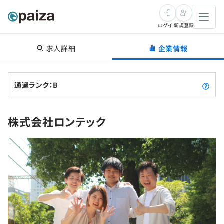
ログイン
新規登録
求人詳細
企業情報
転職・キャリア
未経験転職
求人検索
通過ランク：B
新卒就活
求人検索
インタビュー
株式会社ロンテック
学習
求人検索
インタビュー
転職成功ガイド
本選考
スキルチェック
講座一覧
転職成功ガイド
転職エージェント
ゲーム・マンガ
インターン
プログラミング言語
問題集
メディア
SQL
4択課題
新卒エージェント
paizaとは？
Tech Team Journal
評価結果一覧
ナレッジ