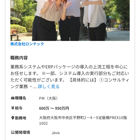
株式会社ロンテック
職務内容
業務系システムやERPパッケージの導入の上流工程を中心に
お任せします。 ※一部、システム導入の実行部分もご対応い
ただく可能性がございます。 【具体的には】 ①コンサルティ
ング業務 ・...
詳しく見る
職種名
PM（大阪）
給与
600万 〜 950万円
大阪府大阪市中央区平野町2－4－9淀屋橋PREX10階
勤務地
1002
開発環境
Java