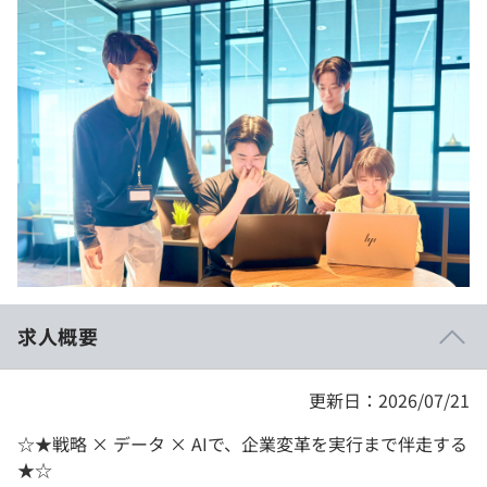
イベント・セミナー
paiza times
再チャレンジ結果一覧
リファレンス
インタビュー
note
就活成功ガイド
プラン
個人向けプラン
法人向けプラン
学校向けプラン
求人概要
契約内容・クーポン
更新日：2026/07/21
☆★戦略 × データ × AIで、企業変革を実行まで伴走する
★☆