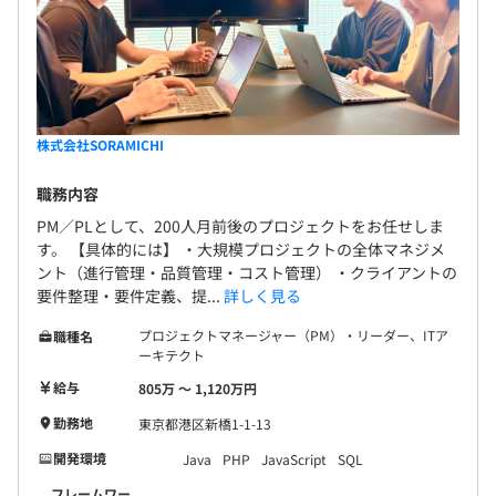
株式会社SORAMICHI
職務内容
PM／PLとして、200人月前後のプロジェクトをお任せしま
す。 【具体的には】 ・大規模プロジェクトの全体マネジメ
ント（進行管理・品質管理・コスト管理） ・クライアントの
要件整理・要件定義、提...
詳しく見る
プロジェクトマネージャー（PM）・リーダー、ITア
職種名
ーキテクト
給与
805万 〜 1,120万円
勤務地
東京都港区新橋1-1-13
開発環境
Java
PHP
JavaScript
SQL
フレームワー