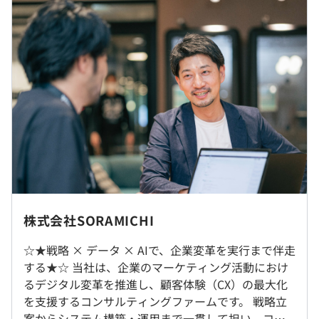
※採用時グレードにより決定
想定年収：805万円～1023万円（※月給12か月分＋賞与1
か月分程度を含む）
賃金形態：月給制（固定残業代含む）
AWS CloudFormation、Amazon ECS、Zabbix
・総額：61万円～78万円程度（※ボーナス除く）
・基本給：49万円～63万円程度
・固定残業代：12万円～15万円程度
※時間外労働の有無に関わらず、30時間分の固定残業代
Treasure Data CDP、BigQuery、Amazon Redshift
を手当として支給
※超過勤務手当：超過勤務手当を追加で支給
※年2回の査定あり
【賞与】
※原則週3出社、週2リモートのハイブリッドワークとな
株式会社SORAMICHI
年2回（6月・12月）
ります。
会社業績および個人のパフォーマンスに連動して変動
☆★戦略 × データ × AIで、企業変革を実行まで伴走
年間で「月給総額1か月程度」を目安に支給（夏0.5か月／
する★☆ 当社は、企業のマーケティング活動におけ
就業場所の変更範囲
冬0.5か月）
るデジタル変革を推進し、顧客体験（CX）の最大化
＜雇入時＞
を支援するコンサルティングファームです。 戦略立
東京本社、および自宅
案からシステム構築・運用まで一貫して担い、コン