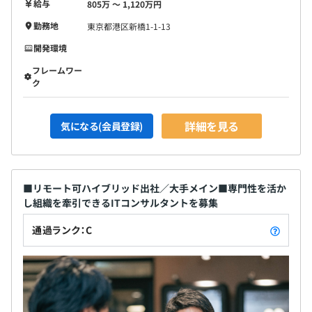
給与
805万 〜 1,120万円
勤務地
東京都港区新橋1-1-13
開発環境
フレームワー
ク
詳細を見る
気になる(会員登録)
■リモート可ハイブリッド出社／大手メイン■専門性を活か
し組織を牽引できるITコンサルタントを募集
通過ランク：C