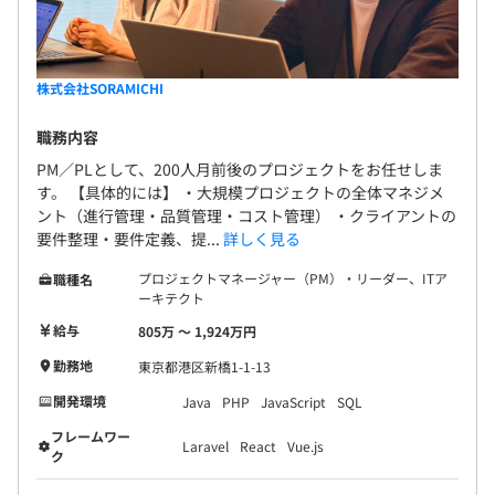
株式会社SORAMICHI
職務内容
PM／PLとして、200人月前後のプロジェクトをお任せしま
す。 【具体的には】 ・大規模プロジェクトの全体マネジメ
ント（進行管理・品質管理・コスト管理） ・クライアントの
要件整理・要件定義、提...
詳しく見る
プロジェクトマネージャー（PM）・リーダー、ITア
職種名
ーキテクト
給与
805万 〜 1,924万円
勤務地
東京都港区新橋1-1-13
開発環境
Java
PHP
JavaScript
SQL
フレームワー
Laravel
React
Vue.js
ク