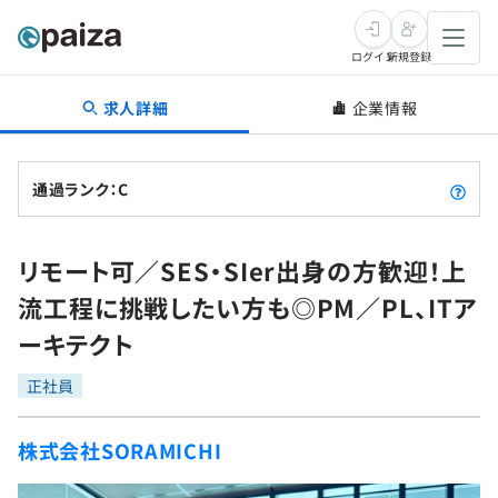
ログイン
新規登録
求人詳細
企業情報
転職・キャリア
未経験転職
求人検索
通過ランク：C
新卒就活
求人検索
インタビュー
リモート可／SES・SIer出身の方歓迎！上
学習
求人検索
インタビュー
転職成功ガイド
流工程に挑戦したい方も◎PM／PL、ITア
本選考
スキルチェック
講座一覧
ーキテクト
転職成功ガイド
転職エージェント
ゲーム・マンガ
インターン
プログラミング言語
正社員
問題集
メディア
SQL
4択課題
株式会社SORAMICHI
新卒エージェント
paizaとは？
Tech Team Journal
評価結果一覧
ナレッジ