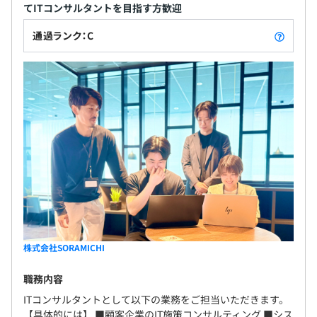
■追加割増手当
てITコンサルタントを目指す方歓迎
通過ランク：C
【賞与】
年2回（6月・12月）
会社業績および個人のパフォーマンスに連動して変動
年間で「月給総額1か月程度」を目安に支給（夏0.5か月／
冬0.5か月）
査定：年2回
株式会社SORAMICHI
社会保険完備（健康保険・厚生年金加入・雇用保険・労災
職務内容
保険）
ITコンサルタントとして以下の業務をご担当いただきます。
【具体的には】 ■顧客企業のIT施策コンサルティング ■シス