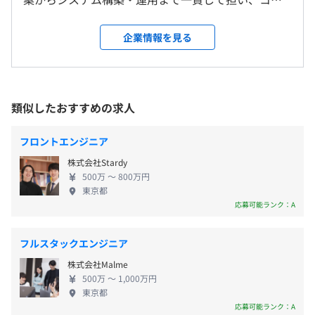
＜変更範囲＞
サルティング、CRM導入支援、CDP構築、AI基盤の整
会社の定める場所（テレワークを行う場所を含む）
備、システム開発・保守、データ分析に加え、デジ
企業情報を見る
（※
想定年収
は年収提示額を保証するものではありません）
タル広告の戦略設計から運用改善、効果検証までを
受動喫煙防止措置に関する事項
ワンストップで提供しています。 単なるコンサルテ
従業員に対する受動喫煙対策：あり
ィングにとどまらず、広告・システム・データを統
対策内容：敷地内禁煙（喫煙場所あり）
合した実装・運用・改善まで責任を持って取り組
■フレックスタイム制
類似したおすすめの求人
み、クライアントの経営課題解決に伴走します。
勤務時間例（休憩含む）：9時00分～18時00分／10時00
【主な取引先】 東証プライム市場上場企業を含む大
分～19時00分
フロントエンジニア
手企業が中心で、金融、不動産、流通、製造業など、
※1日の標準労働時間は8時間としますが、出・退勤時間
株式会社Stardy
産業は多岐にわたります。 【認定・パートナーシッ
は、各自の職務内容と自由裁量に委ねています。
500万 〜 800万円
プ】 ・ISMS（情報セキュリティマネジメントシステ
休憩時間：休憩60分 ※昼食時間は業務の都合により各々
東京都
ム）認証取得 ・プライバシーマーク（Pマーク）認証
応募可能ランク：A
の自主性に任せています
取得 ・Google Premier Partner 認定 ・Salesforce コ
平均残業時間：フレックスタイム制・裁量労働／30時間
ンサルティングパートナー ・KARTE 導入・運用認定
分の固定残業代を支給
フルスタックエンジニア
（有資格者多数） ・Braze 認定パートナー ・
株式会社Malme
Snowflake コンサルティングパートナー ・金融IT推
500万 〜 1,000万円
進協会法人会員
東京都
応募可能ランク：A
【年間休日125日程度】