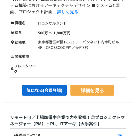
テム構築におけるアーキテクチャデザイン ■システム化計
画、プロジェクト計画...
詳しく見る
無期雇用
職種名
ITコンサルタント
給与
500万 〜 1,800万円
東京都港区新橋1-1-13 アーバンネット内幸町ビル
勤務地
4F（CROSSCOOP内／受付3F）
6カ月
開発環境
フレームワー
ク
詳細を見る
気になる(会員登録)
リモート可／上場準備中企業で力を発揮！◎プロジェクトマ
ネージャー（PM）・PL、ITアーキ【大手案件】
通過ランク：B