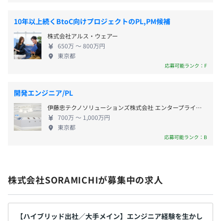
■完全週休2日制（土・日・祝）
■年末年始休暇
10年以上続くBtoC向けプロジェクトのPL,PM候補
■夏季休暇
株式会社アルス・ウェアー
■傷病休暇
650万 〜 800万円
■生理休暇
東京都
応募可能ランク：F
■公傷休暇
■慶弔休暇
■産前産後休暇
開発エンジニア/PL
■看護休暇
伊藤忠テクノソリューションズ株式会社 エンタープライズシステム開発事業部
■介護休暇
700万 〜 1,000万円
■裁判員休暇など
東京都
※土曜日、日曜日、国民の祝日等を考慮し、会社カレンダ
応募可能ランク：B
ーの定めるところによる。
株式会社SORAMICHIが募集中の求人
■通勤手当
■深夜休日勤務手当
【ハイブリッド出社／大手メイン】エンジニア経験を生かし