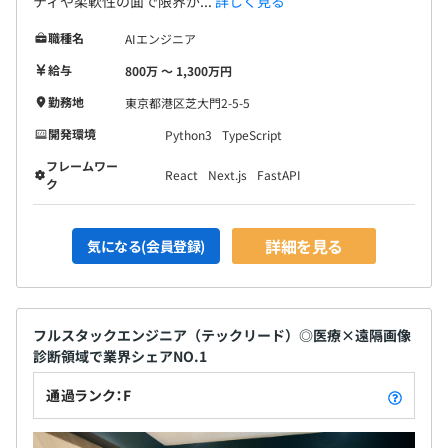
ティや柔軟性の面で限界が...
詳しく見る
職種名
AIエンジニア
給与
800万 〜 1,300万円
勤務地
東京都港区芝大門2-5-5
開発環境
Python3
TypeScript
フレームワー
React
Next.js
FastAPI
ク
詳細を見る
気になる(会員登録)
フルスタックエンジニア（テックリード）◎医療×遠隔画像
診断領域で業界シェアNO.1
通過ランク：F