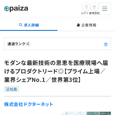
ログイン
新規登録
求人詳細
企業情報
転職・キャリア
未経験転職
求人検索
通過ランク：C
新卒就活
求人検索
インタビュー
モダンな最新技術の恩恵を医療現場へ届
学習
求人検索
インタビュー
転職成功ガイド
けるプロダクトリード◎【プライム上場／
本選考
スキルチェック
講座一覧
業界シェアNo.1／世界第3位】
転職成功ガイド
転職エージェント
ゲーム・マンガ
インターン
プログラミング言語
正社員
問題集
メディア
SQL
4択課題
株式会社ドクターネット
新卒エージェント
paizaとは？
Tech Team Journal
評価結果一覧
ナレッジ