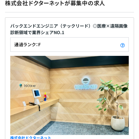
■開発体制
株式会社ドクターネットが募集中の求人
3カ月（条件などの変更はありません）
業務委託メンバー合わせて約30名のフラットなエンジニ
ア組織となります。
現状では小規模な組織なので開発領域もフロントエンドや
バックエンドエンジニア（テックリード）◎医療×遠隔画像
バックエンドで分けておらず、個人の得意領域や要望を考
診断領域で業界シェアNO.1
慮してプロジェクトやタスクをアサインしていきます。
通過ランク：F
プロジェクトごとに朝会を実施したり、一部ではスクラム
開発を導入しスピード感を重視して開発を進めておりま
す。
エンジニアはプロダクトごとにチームを分けており、各チ
ームは5名から10名で構成。1人当たりの担当プロダクト
は2、3個です。
株式会社ドクターネット