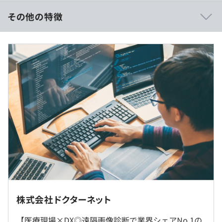
この理念には、画像診断を用いてひとりでも多くの方の健
康に貢献できる企業を目指すという想いが込められていま
その他の特徴
す。
【想定年収】1,000～1,500万円（月給83～125万円）
当社のプロダクトは医療の現場で用いられ、人の命にダイ
レクトに関わるため、医師からはサービスへの細かいフィ
※見込み残業代25時間を含む（管理監督者採用の場合、
ードバックがおこなわれます。
深夜残業手当を除き残業代なし）
わたしたちはそういったフィードバックをサービスに反映
※賞与年1回（管理職・専門職採用の場合）
したうえで、さらに細かいところに手がいき届いたプロダ
※昇給年1回（管理職・専門職採用の場合）
クトをつくり上げています。
そのように、医療の現場に最適化したサービスを開発でき
るのは、メンバーみながプロダクトへの愛を持っているか
ら。
人の命を救うための仕事をしていることに誇りを感じてい
（※
想定年収
は年収提示額を保証するものではありません）
るメンバーが多く、家族にその仕事を自慢していると話す
メンバーもいます。
就業場所の変更範囲
株式会社ドクターネット
9：00〜18：00
当社では、テクノロジーの進化に合わせて自分自身も成長
＜雇入時＞
フレックスタイム制（コアタイム12：00～16：00）
しながらプロダクトの開発に携わっていけます。
【医療現場×DX◎遠隔画像診断で業界シェアNo.1の