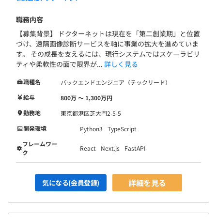
開発の際は、社員とベンダーで上流や下流など工程での担
当分けはしていません。
職務内容
また、開発領域もフロントエンドやサーバサイドで分けて
【募集背景】 ドクターネットは現在を「第二創業期」と位置
おらず、開発に携わるメンバーはみなフルスタックエンジ
づけ、遠隔画像診断サービスを軸に事業の拡大を進めていま
ニアとして開発をおこないます。
す。 その成長を支えるには、現行システムではスケーラビリ
ティや柔軟性の面で限界が...
詳しく見る
もちろん、個人の得手不得手はあるため、得意領域を考慮
した機能ごとの割り振りはおこなっています。
職種名
バックエンドエンジニア（テックリード）
給与
800万 〜 1,300万円
また、インフラにおいては、クラウド環境とオンプレミス
環境の両方を採用しています。
勤務地
東京都港区芝大門2-5-5
大量の画像データを扱う際、クラウド環境だと動作が遅く
開発環境
Python3
TypeScript
なるため、処理速度の早いオンプレミス環境を採用するな
フレームワー
ど、用途に応じて柔軟に環境を使い分けています。
React
Next.js
FastAPI
ク
クラウド環境については、医療機関と専門医をつなぐ部分
で用いられています。
詳細を見る
気になる(会員登録)