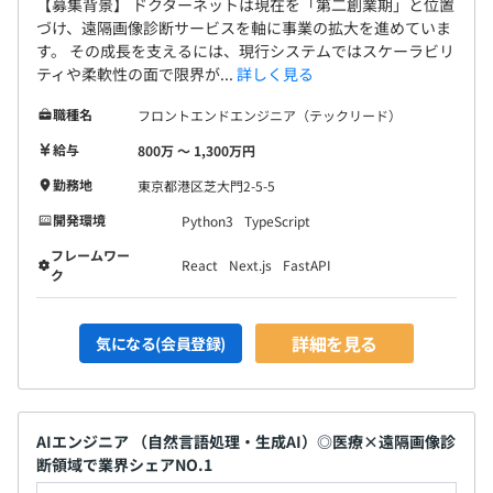
【募集背景】 ドクターネットは現在を「第二創業期」と位置
づけ、遠隔画像診断サービスを軸に事業の拡大を進めていま
す。 その成長を支えるには、現行システムではスケーラビリ
ティや柔軟性の面で限界が...
詳しく見る
職種名
フロントエンドエンジニア（テックリード）
給与
800万 〜 1,300万円
勤務地
東京都港区芝大門2-5-5
開発環境
Python3
TypeScript
フレームワー
React
Next.js
FastAPI
ク
詳細を見る
気になる(会員登録)
AIエンジニア （自然言語処理・生成AI）◎医療×遠隔画像診
断領域で業界シェアNO.1