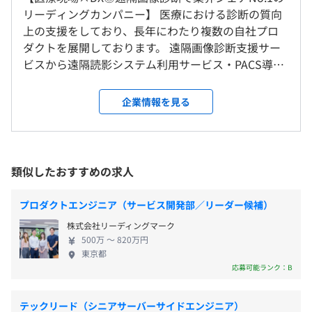
本社（東京都港区芝大門2-5-5 住友芝大門ビル8階）
※また管理監督者で労働時間管理の対象外となる場合があ
アプリやインフラ、ミドルウェアなどのさまざまな領域
リーディングカンパニー】 医療における診断の質向
※在宅勤務を実施する場合は、自宅を就業場所とする。
ります。
で、ご自身の志向に合わせて新しいことに挑戦したい方
上の支援をしており、長年にわたり複数の自社プロ
＜変更範囲＞
休憩時間：就業時間内に60分
や、モノづくりが好きな方には非常にマッチするでしょ
ダクトを展開しております。 遠隔画像診断支援サー
会社の指定する場所
平均残業時間：平均10～25時間程度／月
う。
ビスから遠隔読影システム利用サービス・PACS導
入、さらにはAIでの診断アシストまで、画像診断をト
受動喫煙防止措置に関する事項
ータルソリューションでご提供しています。 ◆放射
企業情報を見る
受動喫煙対策あり
線診断専門医による遠隔画像診断支援サービス
■年間休日121日以上
相談の上、ご希望のマシンを支給いたします。
『Tele-RAD』 CT／MRIなど医用画像の診断依頼を医
・完全週休2日制（土・日）および祝日
療機関から遠隔で受け付け、診断レポートを返却し
・年末年始休暇
ます。 国内最大規模の放射線診断専門医プラットフ
類似したおすすめの求人
・有給休暇（入社半年後に10日付与）
■JR山手線「浜松町駅」より徒歩7分
ォームのため、精度の高い診断結果をスピーディに
・5日以上の連休取得可能
■都営大江戸線「大門駅」より徒歩2分
オブジェクト指向、アジャイル、チケット駆動開発
提供している点が強みです。 専門分野ごとに最適な
プロダクトエンジニア（サービス開発部／リーダー候補）
マッチングをおこない、高品質な読影レポートを作
株式会社リーディングマーク
成可能です。 ◆健診／検診専用遠隔画像診断支援サ
500万 〜 820万円
ービス『Tele-DOC』 診療科専門医による健診／検診
東京都
通勤手当、従業員持株会
症例に特化しています。 多様な検査項目やレポート
応募可能ランク：B
形式、読影パターンなど、健診／検診現場特有のニ
ーズに対応可能です。 専用システムによって院内シ
テックリード（シニアサーバーサイドエンジニア）