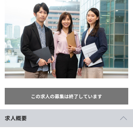
イベント・セミナー
paiza times
再チャレンジ結果一覧
リファレンス
インタビュー
note
就活成功ガイド
プラン
個人向けプラン
法人向けプラン
学校向けプラン
契約内容・クーポン
この求人の募集は終了しています
求人概要