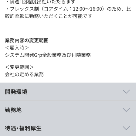
・隔週1回程度出社いただきます
・フレックス制（コアタイム：12:00～16:00）のため、比
較的柔軟に勤務いただくことが可能です
業務内容の変更範囲
＜雇入時＞
システム開発Grp全般業務及び付随業務
＜変更範囲＞
会社の定める業務
開発環境
勤務地
株式会社ドクターネットの理念は「いつでもどこでも、高
待遇・福利厚生
品質な画像診断を」。