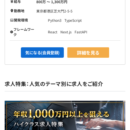
給与
800万 〜 1,300万円
勤務地
東京都港区芝大門2-5-5
開発環境
Python3
TypeScript
フレームワー
React
Next.js
FastAPI
ク
詳細を見る
気になる(会員登録)
求人特集：人気のテーマ別に求人をご紹介