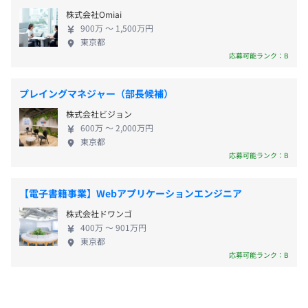
ステムとなめらかな連携を実現し、安定した高品質
賞与：年2回（管理監督者採用の場合、業績賞与1回）
株式会社Omiai
の画像診断を提供しています。 ◆医療機関と放射線
900万 〜 1,500万円
診断専門医をクラウドでつなぐサービス『Virtual-
東京都
RAD』 医療機関と放射線診断専門医をつなぎ、遠隔
応募可能ランク：B
での画像診断を可能とするシステムを提供していま
昇給：年2回（管理監督者採用の場合1回）
■開発環境
す。 インターネットをつなげられる状況であれば、
プレイングマネジャー（部長候補）
開発言語：C#、Python3、TypeScript、JavaScript
読影する先生はいつでもどこでも読影が可能です。
フレームワーク：.NET Framework .NET Core、React、
株式会社ビジョン
◆汎用画像診断システム『ドクターPACSfor』 さま
Next.Js
600万 〜 2,000万円
ざまな医用画像やレポートを一元で管理・運用でき
東京都
■社会保険完備
データベース： SQL Server、MySQL
ます。 柔軟なデータ連携で、読影環境やワークフロ
応募可能ランク：B
・健康保険（関東ITソフトウェア健保契約の保養施設・レ
OS：Windows 、Linux
ーにあわせた画像診断ネットワークを実現していま
ストラン等の利用可能）
インフラ：データセンター、AWS
す。 ◆日本初の人工知能エンジンプラットフォーム
・厚生年金、雇用保険、労災保険
【電子書籍事業】Webアプリケーションエンジニア
プロジェクト管理：Backlog
『AI-RAD』 複数の人工知能エンジンと医療施設・放
ソースコードバージョン管理：Git（GitHub／
株式会社ドワンゴ
射線診断専門医を遠隔でつなぐことで、画像診断を
AzureDevOps）
400万 〜 901万円
サポートします。
東京都
コミュニケーションツール：Slack
応募可能ランク：B
無期雇用