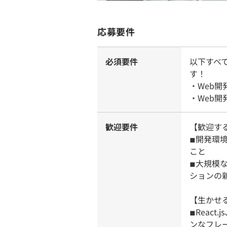
応募要件
必須要件
以下すべ
す！
・Web
・Web
歓迎要件
【歓迎す
◾︎開発
こと
◾︎大規
ションの
【生かせ
◾︎React
ンなフレ