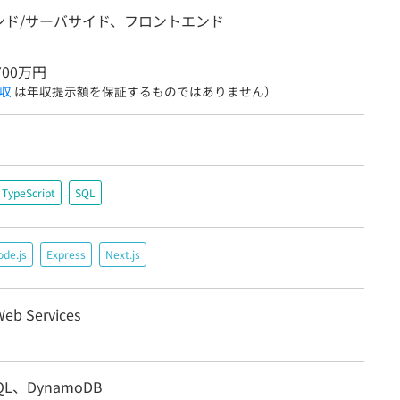
ンド/サーバサイド、フロントエンド
700万円
収
は年収提示額を保証するものではありません）
TypeScript
SQL
de.js
Express
Next.js
eb Services
SQL、DynamoDB