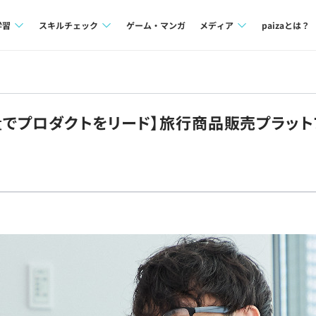
学習
スキルチェック
ゲーム・マンガ
メディア
paizaとは？
講座一覧
プログラミング言語
Tech Team Journal
問題集
SQL
paiza times
裁量でプロダクトをリード】旅行商品販売プラット
4択課題
評価結果一覧
note
ント
ナレッジ
再チャレンジ結果一覧
ミナー
リファレンス
プラン
ド
個人向けプラン
法人向けプラン
学校向けプラン