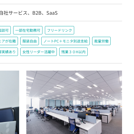
自社サービス、B2B、SaaS
面談可
一部在宅勤務可
フリードリンク
ニアが在籍
服装自由
ノートPC＋モニタ別途支給
裁量労働
得実績あり
女性リーダー活躍中
残業３０H以内