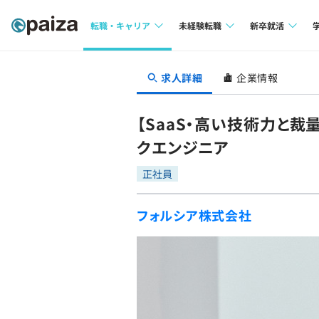
転職・キャリア
未経験転職
新卒就活
求人検索
求人検索
求人検索
求人詳細
企業情報
本選考
インタビュー
インタビュー
インターン
【SaaS・高い技術力と
転職成功ガイド
転職成功ガイド
クエンジニア
新卒エージェ
転職エージェント
正社員
イベント・セ
フォルシア株式会社
インタビュー
就活成功ガイ