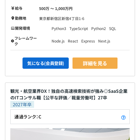
給与
500万 〜 1,000万円
勤務地
東京都新宿区新宿4丁目1-6
開発環境
Python3
TypeScript
Python2
SQL
フレームワー
Node.js
React
Express
Next.js
ク
詳細を見る
気になる(会員登録)
観光・航空業界DX！独自の高速検索技術が強み◎SaaS企業
のITコンサル職【公平な評価／裁量労働可】27卒
2027年卒
通過ランク：C