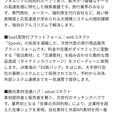
フォルシアの技術的ルーツであり、膨大かつ複雑なデータ
の高速処理に特化した検索基盤です。旅行業界のみなら
ず、専門商社、メーカー、福利厚生代行会社など、高い検
索精度と応答速度が求められる大規模システムの個別課題
を、独自のアルゴリズムで解決します。
■SaaS型旅行プラットフォーム：webコネクト
「Spook」の知見を凝縮した、次世代型の旅行商品販売
プラットフォームです。料金や在庫がダイナミックに変動
する「宿泊素材」と「交通素材」を組み合わせた動的な商
品造成（ダイナミックパッケージ）をスピーディーに実現
します。JR東海の「EX旅パック」をはじめ、大手旅行会
社の基幹システムとして採用されており、予約から決済、
外部システム連携までを一気通貫で提供します。
■観光素材流通ハブ：valueコネクト
素材提供者と販売者を繋ぐ、次世代のマッチングハブで
す。業界初となる「在庫の共同利用」により、企業枠を超
えた在庫シェアを実現。自社素材と外部API素材を同一基