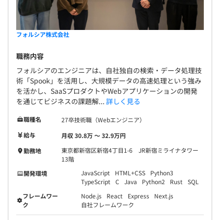
フォルシア株式会社
職務内容
フォルシアのエンジニアは、自社独自の検索・データ処理技
術「Spook」を活用し、大規模データの高速処理という強み
を活かし、SaaSプロダクトやWebアプリケーションの開発
を通じてビジネスの課題解...
詳しく見る
職種名
27卒技術職（Webエンジニア）
給与
月収 30.8万 〜 32.9万円
東京都新宿区新宿4丁目1-6 JR新宿ミライナタワー
勤務地
13階
JavaScript
HTML+CSS
Python3
開発環境
TypeScript
C
Java
Python2
Rust
SQL
フレームワー
Node.js
React
Express
Next.js
ク
自社フレームワーク