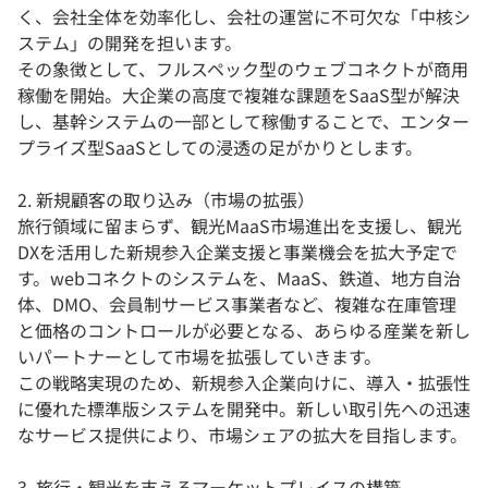
く、会社全体を効率化し、会社の運営に不可欠な「中核シ
ステム」の開発を担います。
その象徴として、フルスペック型のウェブコネクトが商用
稼働を開始。大企業の高度で複雑な課題をSaaS型が解決
し、基幹システムの一部として稼働することで、エンター
プライズ型SaaSとしての浸透の足がかりとします。
2. 新規顧客の取り込み（市場の拡張）
旅行領域に留まらず、観光MaaS市場進出を支援し、観光
DXを活用した新規参入企業支援と事業機会を拡大予定で
す。webコネクトのシステムを、MaaS、鉄道、地方自治
体、DMO、会員制サービス事業者など、複雑な在庫管理
と価格のコントロールが必要となる、あらゆる産業を新し
いパートナーとして市場を拡張していきます。
この戦略実現のため、新規参入企業向けに、導入・拡張性
に優れた標準版システムを開発中。新しい取引先への迅速
なサービス提供により、市場シェアの拡大を目指します。
3. 旅行・観光を支えるマーケットプレイスの構築