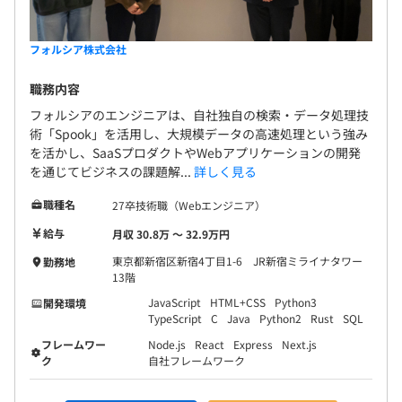
フォルシア株式会社
職務内容
フォルシアのエンジニアは、自社独自の検索・データ処理技
術「Spook」を活用し、大規模データの高速処理という強み
を活かし、SaaSプロダクトやWebアプリケーションの開発
を通じてビジネスの課題解...
詳しく見る
職種名
27卒技術職（Webエンジニア）
給与
月収 30.8万 〜 32.9万円
東京都新宿区新宿4丁目1-6 JR新宿ミライナタワー
勤務地
13階
JavaScript
HTML+CSS
Python3
開発環境
TypeScript
C
Java
Python2
Rust
SQL
フレームワー
Node.js
React
Express
Next.js
ク
自社フレームワーク