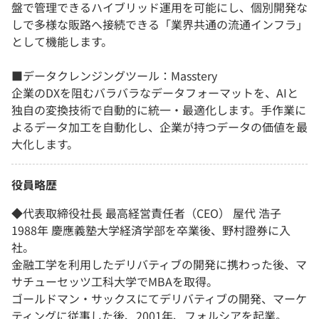
盤で管理できるハイブリッド運用を可能にし、個別開発な
しで多様な販路へ接続できる「業界共通の流通インフラ」
として機能します。
■データクレンジングツール：Masstery
企業のDXを阻むバラバラなデータフォーマットを、AIと
独自の変換技術で自動的に統一・最適化します。手作業に
よるデータ加工を自動化し、企業が持つデータの価値を最
大化します。
役員略歴
◆代表取締役社長 最高経営責任者（CEO） 屋代 浩子
1988年 慶應義塾大学経済学部を卒業後、野村證券に入
社。
金融工学を利用したデリバティブの開発に携わった後、マ
サチューセッツ工科大学でMBAを取得。
ゴールドマン・サックスにてデリバティブの開発、マーケ
ティングに従事した後、2001年、フォルシアを起業。