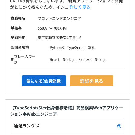
CI/CDの構築をおこないます。 新規アプリケーションの開発
がとにかく盛んなため、イン...
詳しく見る
職種名
フロントエンドエンジニア
給与
550万 〜 700万円
勤務地
東京都新宿区新宿4丁目1-6
開発環境
Python3
TypeScript
SQL
フレームワー
React
Node.js
Express
Next.js
ク
詳細を見る
気になる(会員登録)
【TypeScript/SIer出身者様活躍】商品検索Webアプリケー
ション◆Webエンジニア
通過ランク：A