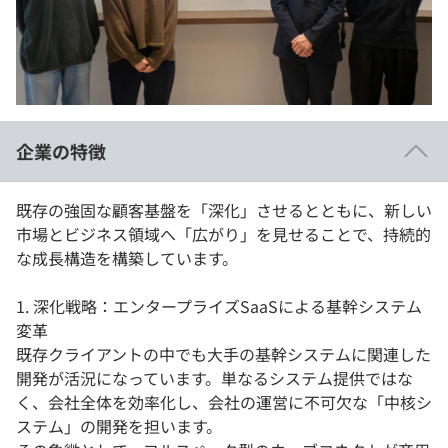
イベント・セミナー
paiza times
再チャレンジ結果一覧
リファレンス
インタビュー
note
就活成功ガイド
プラン
企業の特徴
個人向けプラン
既存の強固な顧客基盤を「深化」させるとともに、新しい
法人向けプラン
市場とビジネス領域へ「広がり」を見せることで、持続的
な成長構造を構築しています。
学校向けプラン
1. 深化戦略：エンタープライズSaaSによる基幹システム
契約内容・クーポン
変革
既存クライアントの中でも大手の基幹システムに関連した
開発が活況になっています。単なるシステム提供ではな
く、会社全体を効率化し、会社の運営に不可欠な「中核シ
ステム」の開発を担います。