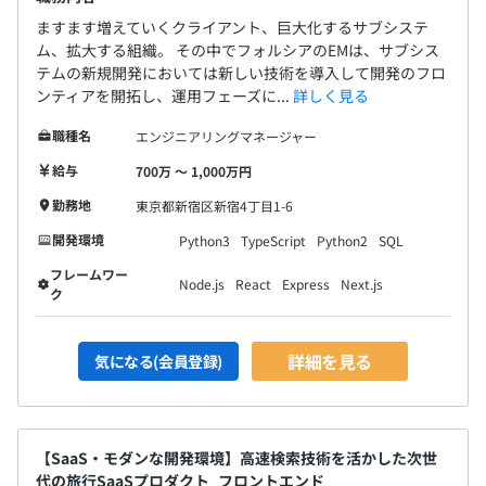
ますます増えていくクライアント、巨大化するサブシステ
ム、拡大する組織。 その中でフォルシアのEMは、サブシス
テムの新規開発においては新しい技術を導入して開発のフロ
ンティアを開拓し、運用フェーズに...
詳しく見る
職種名
エンジニアリングマネージャー
給与
700万 〜 1,000万円
勤務地
東京都新宿区新宿4丁目1-6
開発環境
Python3
TypeScript
Python2
SQL
フレームワー
Node.js
React
Express
Next.js
ク
詳細を見る
気になる(会員登録)
【SaaS・モダンな開発環境】高速検索技術を活かした次世
代の旅行SaaSプロダクト_フロントエンド