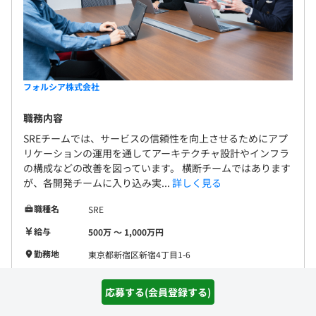
フォルシア株式会社
職務内容
SREチームでは、サービスの信頼性を向上させるためにアプ
リケーションの運用を通してアーキテクチャ設計やインフラ
の構成などの改善を図っています。 横断チームではあります
が、各開発チームに入り込み実...
詳しく見る
職種名
SRE
給与
500万 〜 1,000万円
勤務地
東京都新宿区新宿4丁目1-6
開発環境
Python3
TypeScript
Python2
SQL
応募する(会員登録する)
フレームワー
Node.js
React
Express
Next.js
ク