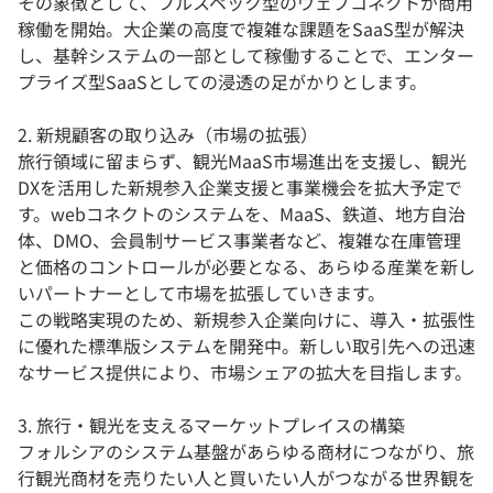
その象徴として、フルスペック型のウェブコネクトが商用
稼働を開始。大企業の高度で複雑な課題をSaaS型が解決
し、基幹システムの一部として稼働することで、エンター
プライズ型SaaSとしての浸透の足がかりとします。
2. 新規顧客の取り込み（市場の拡張）
旅行領域に留まらず、観光MaaS市場進出を支援し、観光
DXを活用した新規参入企業支援と事業機会を拡大予定で
す。webコネクトのシステムを、MaaS、鉄道、地方自治
体、DMO、会員制サービス事業者など、複雑な在庫管理
と価格のコントロールが必要となる、あらゆる産業を新し
いパートナーとして市場を拡張していきます。
この戦略実現のため、新規参入企業向けに、導入・拡張性
に優れた標準版システムを開発中。新しい取引先への迅速
なサービス提供により、市場シェアの拡大を目指します。
3. 旅行・観光を支えるマーケットプレイスの構築
フォルシアのシステム基盤があらゆる商材につながり、旅
行観光商材を売りたい人と買いたい人がつながる世界観を