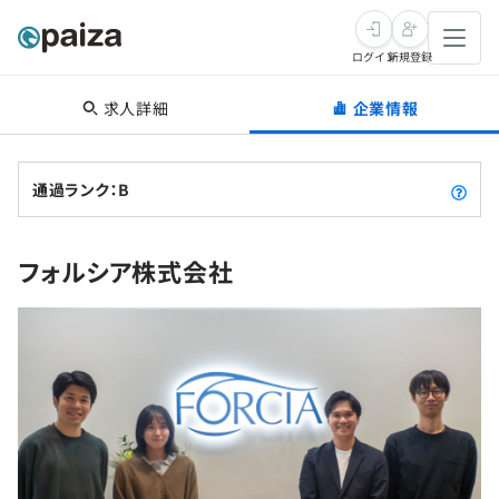
ログイン
新規登録
求人詳細
企業情報
転職・キャリア
未経験転職
求人検索
通過ランク：B
新卒就活
求人検索
インタビュー
フォルシア株式会社
学習
求人検索
インタビュー
転職成功ガイド
本選考
スキルチェック
講座一覧
転職成功ガイド
転職エージェント
ゲーム・マンガ
インターン
プログラミング言語
問題集
メディア
SQL
4択課題
新卒エージェント
paizaとは？
Tech Team Journal
評価結果一覧
ナレッジ