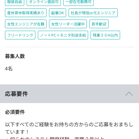
服装自由
オンライン面談可
一部在宅勤務可
産休育休取得実績あり
副業OK
社長が現役or元エンジニア
女性エンジニアが在籍
女性リーダー活躍中
若手歓迎
フリードリンク
ノートPC＋モニタ別途支給
残業３０H以内
募集人数
4名
応募要件
必須要件
以下すべてのご経験をお持ちの方からのご応募をおまちし
ています！