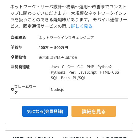
ネットワーク・サーバ設計～構築～運用～改善までワンスト
ップに関わっていただきます。 大規模なネットワークインフ
ラを扱うことのできる醍醐味があります。 モバイル通信サー
ビス、固定通信サービスの両...
詳しく見る
職種名
ネットワークインフラエンジニア
給与
400万 〜 500万円
勤務地
東京都渋谷区円山町3-6
Java
C
C++
C＃
PHP
Python2
開発環境
Python3
Perl
JavaScript
HTML+CSS
SQL
Bash
PL/SQL
フレームワー
Node.js
ク
詳細を見る
気になる(会員登録)