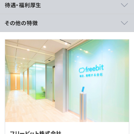
待遇・福利厚生
当社は自社でデータセンターを持ち、モバイルネットワー
クを運用しているため、上流からネットワークの設計・構
築・運用を経験することができます。
その他の特徴
また自社サービスとしてクラウドサービスも提供してお
り、業務を通してネットワークエンジニアに必要なスキル
年収：4,500,000～8,500,000円
の幅を広げていくことが可能です。
※賞与年2回（6月・12月 ※モデル賞与3ヶ月：上記想定
年収に含む）
■WLBを設計しやすい働き方
障害対応以外の休日出勤もなく、深夜メンテナンスも年に
基本月額給：243,038円～459,072円
2回程度なので、ワークライフバランスを意識した働き方
固定残業代：56,963円～107,595円
が可能です。
※30時間相当分の時間外勤務手当
安定した働き方の中で、趣味や家族との時間を増やした
モデル賞与：900,000円～1,700,000円
り、スキルアップのための学びにチャレンジされてみては
いかがでしょうか？
※給与査定年2回（6月・12月）
※想定年収はあくまでも目安であり、選考を通じて上下す
る可能性あります。
基本的に転勤はありません。
当社法人向けサービス
フリービット株式会社