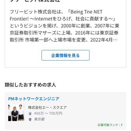
https://freebit.com/service/list/b2b_network.html
就業場所の変更範囲
フリービット株式会社は、「Being Tne NET
＜雇入時＞
（※
想定年収
は年収提示額を保証するものではありません）
Frontier! ～Internetをひろげ、社会に貢献する～」
本社、労働者の自宅、及び当社データセンター
というビジョンを掲げ、2000年に創業、2007年に東
＜変更範囲＞
入社後OJTを行いながら業務に慣れていただきます。
京証券取引所マザーズに上場、2016年には東京証券
会社の定める場所（リモートワークを行う場所を含む）
・書籍の補助制度あり
取引所 市場第一部へ上場市場を変更、2022年4月よ
10：00～19：00（休憩1時間）
・メンター制度あり
り持続的な成長を期待される東京証券取引所プライ
休憩時間：60分 ※昼食時間は業務の都合により各々の自
受動喫煙防止措置に関する事項
ム市場へ移行いたしました。 通信インフラの構築を
企業情報を見る
主性に任せています
敷地内禁煙
はじめ、MVNO事業、IoT、教育、医療、ライフスタ
平均残業時間：平均10-20時間／月 ※時期による
イル分野に至るまで幅広く事業を展開し、社会課題
の解決に貢献しています。 特に「毎日、発明する会
社」という姿勢のもと、常に新しい価値を創造し続
類似したおすすめの求人
■JR線「渋谷駅」より徒歩7分
ける企業文化を大切にしており、その柔軟な発想力
・完全週休二日制
■井の頭線「渋谷駅」より徒歩5分
と技術力で次世代社会の基盤づくりに挑戦していま
・祝日
PMネットワークエンジニア
■東京メトロ銀座線、半蔵門線、副都心線及び東急田園都
す。 近年では「web3の社会実装」を目標に、ブロッ
・年末年始休暇
市線「渋谷駅」より徒歩7分
株式会社エー・スクエア
クチェーン技術や分散型ネットワーク、NFT、トーク
・夏季休暇（4日間）
■東急東横線「渋谷駅」より徒歩13分
450万 〜 700万円
ンエコノミー、AIといった新たなインターネットの
・有給休暇（初年度10日）※5月or11月に付与：入社時期
東京都
（渋谷マークシティーを通り抜けると便利です）
構造に対して積極的な技術開発、実装も行っており
応募可能ランク：F
により付与のタイミングが異なります
ます。 中央集権型のサービスモデルから脱却し、ユ