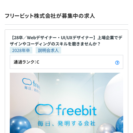
賞与あり：年2回（6月・12月）
フリービット株式会社が募集中の求人
昇給査定年2回（5月・11月）
【28卒／Webデザイナー・UI/UXデザイナー】上場企業でデ
ザインやコーディングのスキルを磨きませんか？
2028年卒
説明会求人
通過ランク：C
各種社会保険完備（雇用・健康・労災・厚生年金）
無期雇用
あり（待遇の変更はありません）