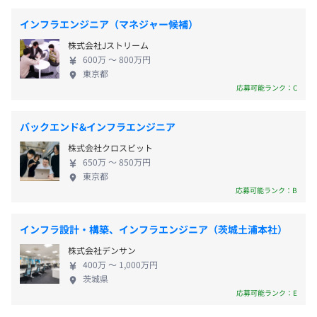
・慶弔休暇
ーザー自身が主役となる分散型の社会インフラを構
・リフレッシュ休暇（入社1年後から使用可能）
インフラエンジニア（マネジャー候補）
築することで、より自由で安心安全な、透明性の高
・産前産後休暇
株式会社Jストリーム
いデジタル社会の実現を目指しています。 私たちは
・育児休業制度
600万 〜 800万円
これからもインターネットを通じて人々の暮らしを
・介護休業制度
東京都
豊かにし、次世代へと続く少し先の未来の当り前を
応募可能ランク：C
創出していけるよう努力している企業です。
バックエンド&インフラエンジニア
・交通費全額支給
株式会社クロスビット
・住宅手当（最大45,000円支給※当社規定に準じます）
650万 〜 850万円
・資格手当
東京都
応募可能ランク：B
・役職手当
・時間外勤務手当
・休日勤務手当
インフラ設計・構築、インフラエンジニア（茨城土浦本社）
・深夜勤務手当
株式会社デンサン
など
400万 〜 1,000万円
茨城県
応募可能ランク：E