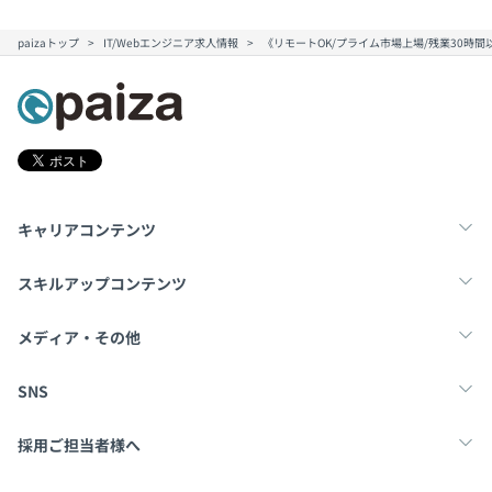
paizaトップ
IT/Webエンジニア求人情報
《リモートOK/プライム市場上場/残業30時
キャリアコンテンツ
転職・キャリア
未経験転職
新卒就活
スキルアップコンテンツ
学習
スキルチェック
マンガ・ゲーム
メディア・その他
Tech Team Journal
paiza times
note
SNS
X
Facebook
採用ご担当者様へ