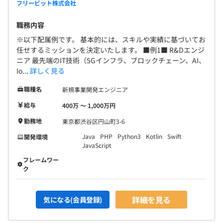
フリービット株式会社
職務内容
※以下配属例です。 基本的には、スキルや実績に基づいてお
任せするミッションを決定いたします。 ■例1■ R&Dエンジ
ニア 最先端のIT技術（5Gインフラ、ブロックチェーン、AI、
Io...
詳しく見る
職種名
新規事業開発エンジニア
給与
400万 〜 1,000万円
勤務地
東京都渋谷区円山町3-6
Java
PHP
Python3
Kotlin
Swift
開発環境
JavaScript
フレームワー
ク
詳細を見る
気になる(会員登録)