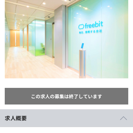
イベント・セミナー
paiza times
再チャレンジ結果一覧
リファレンス
インタビュー
note
就活成功ガイド
プラン
個人向けプラン
法人向けプラン
学校向けプラン
契約内容・クーポン
この求人の募集は終了しています
求人概要