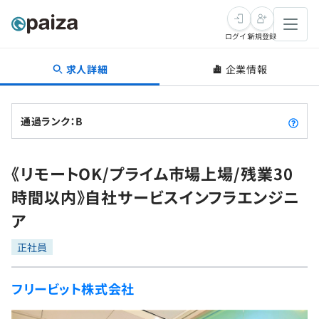
ログイン
新規登録
求人詳細
企業情報
転職・キャリア
未経験転職
求人検索
通過ランク：B
新卒就活
求人検索
インタビュー
《リモートOK/プライム市場上場/残業30
学習
求人検索
インタビュー
転職成功ガイド
時間以内》自社サービスインフラエンジニ
本選考
スキルチェック
講座一覧
ア
転職成功ガイド
転職エージェント
ゲーム・マンガ
インターン
プログラミング言語
正社員
問題集
メディア
SQL
4択課題
フリービット株式会社
新卒エージェント
paizaとは？
Tech Team Journal
評価結果一覧
ナレッジ