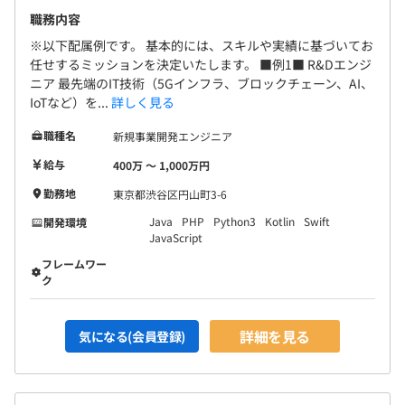
職務内容
※以下配属例です。 基本的には、スキルや実績に基づいてお
任せするミッションを決定いたします。 ■例1■ R&Dエンジ
ニア 最先端のIT技術（5Gインフラ、ブロックチェーン、AI、
IoTなど）を...
詳しく見る
職種名
新規事業開発エンジニア
給与
400万 〜 1,000万円
勤務地
東京都渋谷区円山町3-6
Java
PHP
Python3
Kotlin
Swift
開発環境
JavaScript
フレームワー
ク
詳細を見る
気になる(会員登録)