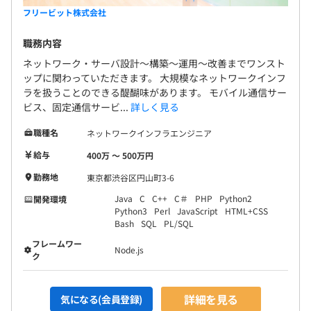
フリービット株式会社
職務内容
ネットワーク・サーバ設計～構築～運用～改善までワンスト
ップに関わっていただきます。 大規模なネットワークインフ
ラを扱うことのできる醍醐味があります。 モバイル通信サー
ビス、固定通信サービ...
詳しく見る
職種名
ネットワークインフラエンジニア
給与
400万 〜 500万円
勤務地
東京都渋谷区円山町3-6
Java
C
C++
C＃
PHP
Python2
開発環境
Python3
Perl
JavaScript
HTML+CSS
Bash
SQL
PL/SQL
フレームワー
Node.js
ク
詳細を見る
気になる(会員登録)