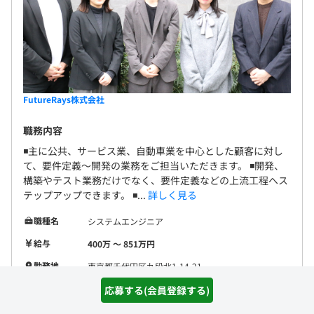
FutureRays株式会社
職務内容
◾️主に公共、サービス業、自動車業を中心とした顧客に対し
て、要件定義～開発の業務をご担当いただきます。 ◾️開発、
構築やテスト業務だけでなく、要件定義などの上流工程へス
テップアップできます。 ◾...
詳しく見る
職種名
システムエンジニア
給与
400万 〜 851万円
勤務地
東京都千代田区九段北1-14-21
開発環境
応募する(会員登録する)
フレームワー