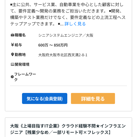
◾️主に公共、サービス業、自動車業を中心とした顧客に対し
て、要件定義～開発の業務をご担当いただきます。 ◾️開発、
構築やテスト業務だけでなく、要件定義などの上流工程へス
テップアップできます。 ◾...
詳しく見る
職種名
シニアシステムエンジニア／大阪
給与
600万 〜 850万円
勤務地
大阪府大阪市北区西天満2-8-1
開発環境
フレームワー
ク
詳細を見る
気になる(会員登録)
大阪《上場目指すIT企業》クラウド経験不問★インフラエン
ジニア【残業少なめ／一部リモート可×フレックス】