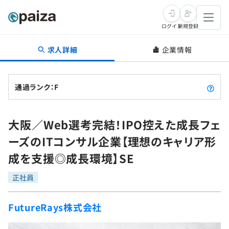
ログイン
新規登録
求人詳細
企業情報
転職・キャリア
未経験転職
求人検索
通過ランク：F
新卒就活
求人検索
インタビュー
大阪／Web選考完結！IPO控えた成長フェ
学習
求人検索
インタビュー
転職成功ガイド
ーズのITコンサル企業【理想のキャリア形
本選考
スキルチェック
講座一覧
成を支援◎成長環境】SE
転職成功ガイド
転職エージェント
ゲーム・マンガ
インターン
プログラミング言語
正社員
問題集
メディア
SQL
4択課題
FutureRays株式会社
新卒エージェント
paizaとは？
Tech Team Journal
評価結果一覧
ナレッジ