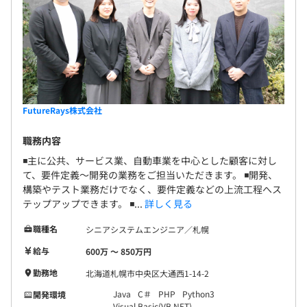
FutureRays株式会社
職務内容
◾️主に公共、サービス業、自動車業を中心とした顧客に対し
て、要件定義～開発の業務をご担当いただきます。 ◾️開発、
構築やテスト業務だけでなく、要件定義などの上流工程へス
テップアップできます。 ◾...
詳しく見る
職種名
シニアシステムエンジニア／札幌
給与
600万 〜 850万円
勤務地
北海道札幌市中央区大通西1-14-2
Java
C＃
PHP
Python3
開発環境
Visual Basic(VB.NET)