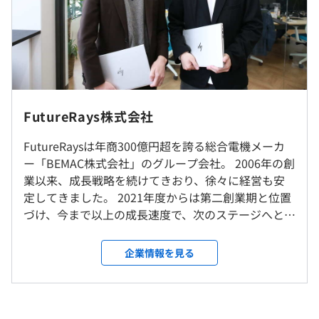
カー観戦部などなど。拠点をまたいで、年齢も立場も関係
なく趣味を共有できます。
（※
想定年収
は年収提示額を保証するものではありません）
＜事例＞
・社内もしくはお客さま先での勤務となります。
フレックスタイム制（標準労働時間：8時間）
創業100周年に向けて、新たな企業ブランドイメージの創
・リモート（在宅）勤務可能 ※案件により
FutureRays株式会社
・コアタイム：10:00～15:00
造と社員の働き方改革
・転勤はありません
※プロジェクトにより異なります。
◆背景・課題
FutureRaysは年商300億円超を誇る総合電機メーカ
休憩時間：60分
・30年前に構築したレガシーシステムからの脱却に向け
ー「BEMAC株式会社」のグループ会社。 2006年の創
就業場所の変更範囲
平均残業時間：平均11.5時間／月
て
業以来、成長戦略を続けてきおり、徐々に経営も安
＜雇入時＞
・運用コスト、ハードウェアの維持コストが年々嵩んでお
定してきました。 2021年度からは第二創業期と位置
大阪本社もしくは常駐先
り、最新技術、インフラを用いたシステムで運用コスト削
づけ、今まで以上の成長速度で、次のステージへとス
＜変更範囲＞
減を図りたい
テップアップしていきたいと考えています。 現在、
会社の定める場所
《年間休日：約125日》
・データの二重入力・三重入力をなくし社員の業務負荷、
当社は、IPOも控えた、まさに成長拡大フェーズ。
企業情報を見る
・完全週休2日制（土・日）、祝日 ※プロジェクトによ
入力ミスを削減したい
事業規模の拡大、サービスレベルの向上、新規事業
り異なる
受動喫煙防止措置に関する事項
・ECサイトなど時代のニーズに合った新しいサービスと
の立上げ、海外展開等々、第二創業期に相応しい成
・年末年始（5日）
従業員に対する受動喫煙対策：敷地内禁煙
柔軟に連動し、顧客満足を向上させたい
長の実現へチャレンジを続けてまいります。 ◆国内7
・年次有給休暇（10～20日）
・リモートワーク、ペーパレス化の推進とパッケージソフ
拠点よりIT技術基盤のコンサルサービス 当社には大