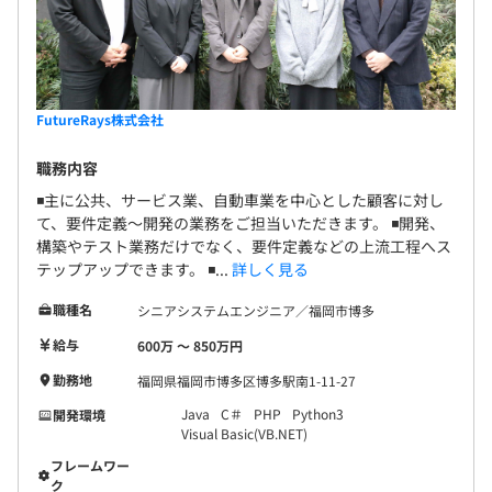
FutureRays株式会社
職務内容
◾️主に公共、サービス業、自動車業を中心とした顧客に対し
て、要件定義～開発の業務をご担当いただきます。 ◾️開発、
構築やテスト業務だけでなく、要件定義などの上流工程へス
テップアップできます。 ◾...
詳しく見る
職種名
シニアシステムエンジニア／福岡市博多
給与
600万 〜 850万円
勤務地
福岡県福岡市博多区博多駅南1-11-27
Java
C＃
PHP
Python3
開発環境
Visual Basic(VB.NET)
フレームワー
ク