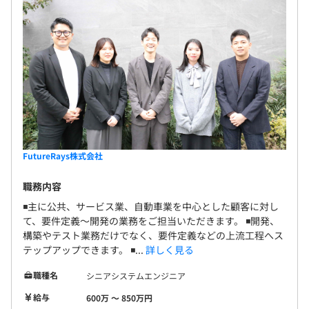
当社の評価制度は単なる評価ではなく、エンジニアの成長
を支援する仕組みとして毎年改善を繰り返しています。
主にランクに応じた目標評価、スキル評価、クライアント
評価や社内活動への取り組みについての定性評価を組みわ
せて、出来るだけフェアな評価になることを心がけていま
す。
FutureRays株式会社
・勤務地別従業員数割合
札幌：5名
職務内容
東京：122名
◾️主に公共、サービス業、自動車業を中心とした顧客に対し
大阪：69名
て、要件定義～開発の業務をご担当いただきます。 ◾️開発、
構築やテスト業務だけでなく、要件定義などの上流工程へス
名古屋：9名
テップアップできます。 ◾...
詳しく見る
広島：19名
福岡：27名
職種名
シニアシステムエンジニア
給与
600万 〜 850万円
・男女比