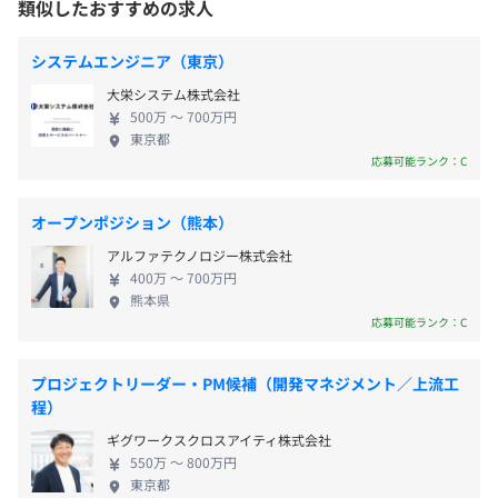
類似したおすすめの求人
・慶弔休暇
ト導入による業務の標準化で社員の働き方を変革したい
手IT企業との協業による大型基幹システム導入など
・特別休暇（入社時：7日付与／入社半年経過時点：半年
の実績が多数あります。 また、通販ソリューション
経過時期が上期の場合15日、下期の場合10日有給付与）
システムエンジニア（東京）
◆提供サービス
として自社パッケージ「『nfinity K』『「クラウド
・誕生日休暇
・現状の整理と将来のあるべき姿を考えるコンサルティン
大栄システム株式会社
K』を開発し、その導入も今後力を入れて取り組んで
・産前産後休暇、育児休暇 など
グ
500万 〜 700万円
いきたいと考えています。 国内6拠点のほか、2024
東京都
・現状業務の棚卸を実施し、経営層、現場担当者から課題
年にはインドネシアにて初の海外グループ会社を設
応募可能ランク：C
と将来のあるべき姿をヒアリング
立するなど、グローバルな事業展開にも注力してい
・変えてはいけない「強み」と変えるべき「課題」の解決
ます。 ◆当サービスについて FutureRaysにとっての
・通勤手当（月10万円まで支給）
の方向性を検討
オープンポジション（熊本）
ICTは、お客さまの業務改革のための手段です。 ICT
・出張手当
・RFI/RFPへの落とし込みと製品/ベンダー選定を支援
アルファテクノロジー株式会社
コンサルティングからテクノロジー、ソリューショ
・残業手当（固定残業代時間超過分）
・基幹システムの刷新効果を高めるためにECサイトやBI
400万 〜 700万円
ンまで、すべてのサービス領域で最適なご提案をい
熊本県
など連動する周辺システムの改修、構築をご提案
たします。 ・ICTコンサルティング：ICT企画・戦略
応募可能ランク：C
立案、導入、運用・保守までお客さまのICTライフサ
など
イクルをワンストップで支援。 ・テクノロジー：ア
賞与：年2回（4月、10月）
プロジェクトリーダー・PM候補（開発マネジメント／上流工
プリケーション開発からパッケージやICTツールの活
程）
用、インフラ構築とICTに関連する広範な領域に対
ギグワークスクロスアイティ株式会社
応。 ・ソリューション：基幹業務／経営・戦略基盤
社員一人ひとりの成長やスキルアップに注力。多彩な学び
550万 〜 800万円
／システム基盤／デジタル活用 ◆充実の福利厚生 ・
東京都
の場を用意しています。
昇給：年1回