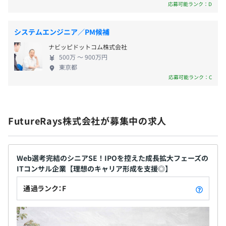
福利厚生はできるかぎり手厚く。働くことも休むこ
応募可能ランク：D
社内勉強会の開催
とも同じように大事だと考えています。 月平均所
資格支援手当
定外労働時間（2024年度実績）10.1時間 平均有給
システムエンジニア／PM候補
研修サービス（udemy・ALL DIFFERNT）
休暇取得日数（2024年度実績）15.5日 ・当社は、
AWS研修
各種社会保険完備（雇用・労災・健康・厚生年金）
ナビッピドットコム株式会社
「長く働ける会社」をめざしています。希望する社員
SAPコンサル研修
GLTD制度（長期障害所得補償保険）加入（介護特約あ
500万 〜 900万円
にはぜひ長く働いてもらいたいと思っています。。
東京都
PM研修 等
り）
〈育児休暇取得率 男性50% 女性100%〉 ・社員の
応募可能ランク：C
家族も社員の一部です。社員の家族へ花束をお送りし
たり、ほかにも充実した福利厚生をご用意していま
す。 ・親会社の安定した基盤があるのも魅力です。
相談のうえ、ご希望のマシンを支給します。
無期雇用
FutureRays株式会社が募集中の求人
Web選考完結のシニアSE！IPOを控えた成長拡大フェーズの
プロジェクトはチーム制を基本としています。
6カ月（期間中、条件の変更はありません）
ITコンサル企業【理想のキャリア形成を支援◎】
後輩思い、仲間思いの先輩のもとで、安心して会社や仕事
通過ランク：F
環境に慣れていただけます。