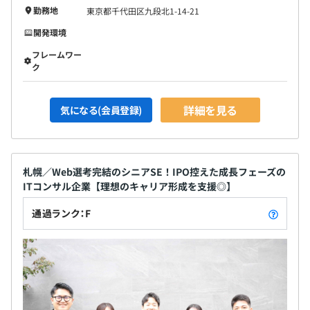
男性：176名
勤務地
東京都千代田区九段北1-14-21
女性：75名
開発環境
フレームワー
ク
配属場所により異なります。
詳細を見る
気になる(会員登録)
札幌／Web選考完結のシニアSE！IPO控えた成長フェーズの
ITコンサル企業【理想のキャリア形成を支援◎】
通過ランク：F