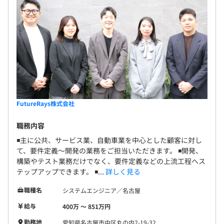
FutureRays株式会社
職務内容
◾️主に公共、サービス業、自動車業を中心とした顧客に対し
て、要件定義～開発の業務をご担当いただきます。 ◾️開発、
構築やテスト業務だけでなく、要件定義などの上流工程へス
テップアップできます。 ◾...
詳しく見る
職種名
システムエンジニア／名古屋
給与
400万 〜 851万円
勤務地
愛知県名古屋市中区丸の内2-19-32