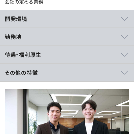
会社の定める業務
開発環境
勤務地
私たちが大切にしている文化のひとつが「エンジニアファ
待遇・福利厚生
ースト」です。
エンジニアのキャリアはエンジニア本人に選択する権利と
責任があります。会社はそれを支援し、より質の高いサー
その他の特徴
ビスをチームワークを活かしてクライアント様に提供して
いきます。
◾️月給制
若手でもベテランでも自分の意見をしっかりと発信するこ
◾️月給：245,000円～（固定残業代を含む／月）
とができて、それを受け止める風土が弊社の自慢です。
・基本給：212,500～
・固定残業代：32,500～（20時間分※超過分は別途支
趣味が合う社員同士で活動する部活制度も好評です。３人
給）
集まれば部活して認められて活動経費の補助がでます。
スプラートゥーン部、映画鑑賞部、家庭菜園部、海外サッ