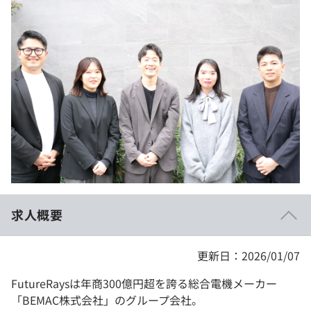
イベント・セミナー
paiza times
再チャレンジ結果一覧
リファレンス
インタビュー
note
就活成功ガイド
プラン
個人向けプラン
法人向けプラン
学校向けプラン
求人概要
契約内容・クーポン
更新日：2026/01/07
FutureRaysは年商300億円超を誇る総合電機メーカー
「BEMAC株式会社」のグループ会社。