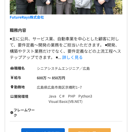
FutureRays株式会社
職務内容
◾️主に公共、サービス業、自動車業を中心とした顧客に対し
て、要件定義～開発の業務をご担当いただきます。 ◾️開発、
構築やテスト業務だけでなく、要件定義などの上流工程へス
テップアップできます。 ◾...
詳しく見る
職種名
シニアシステムエンジニア／広島
給与
600万 〜 850万円
勤務地
広島県広島市南区京橋町1−7
Java
C＃
PHP
Python3
開発環境
Visual Basic(VB.NET)
フレームワー
ク