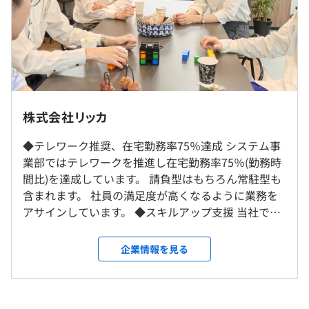
・メーカー系業務用高速連帳プリンタシステム
※現給保障
・旅行販売WEBシステム
※試用期間6ヶ月あり(期間中、条件に差異なし)
など
【モデルケース】
・27歳（経験5年）／年収450万円 月給37.5万円
・33歳（経験8年）／年収540万円 月給45万円
・39歳（経験12年）／年収600万円 月給50万円
・スキルアップや資格取得の支援を行っています。
株式会社リッカ
・技術書などは要望があるものを買いそろえています。
本社での開発または首都圏を中心としたクライアント先で
◆テレワーク推奨、在宅勤務率75％達成 システム事
・社内での勉強会
の勤務となります。
業部ではテレワークを推進し在宅勤務率75％(勤務時
間比)を達成しています。 請負型はもちろん常駐型も
就業場所の変更範囲
含まれます。 社員の満足度が高くなるように業務を
（※
想定年収
は年収提示額を保証するものではありません）
＜雇入時＞
アサインしています。 ◆スキルアップ支援 当社では
オブジェクト指向、アジャイル
池袋本社、および自宅
スキルアップ支援のため、資格取得や書籍購入・セ
＜変更範囲＞
ミナー参加の費用を会社で補助する制度があります。
企業情報を見る
会社の定める場所（テレワークを行う場所を含む）
09：00～18：00（実働8.0時間／休憩1時間）※配属プロ
学びに意欲のある社員からは好評です。 ◆システム
ジェクトによって変動あり
事業部 システム事業部では業務系システムの開発を
休憩時間：11:45～12:45(60分)※配属プロジェクトによっ
受動喫煙防止措置に関する事項
主に行っています。 業務形態は請負型と常駐型をと