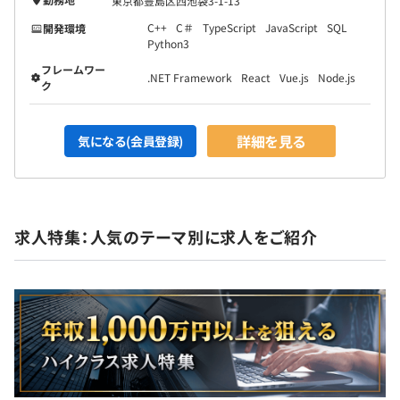
東京都豊島区西池袋3-1-13
C++
C＃
TypeScript
JavaScript
SQL
開発環境
Python3
フレームワー
.NET Framework
React
Vue.js
Node.js
ク
詳細を見る
気になる(会員登録)
求人特集：人気のテーマ別に求人をご紹介