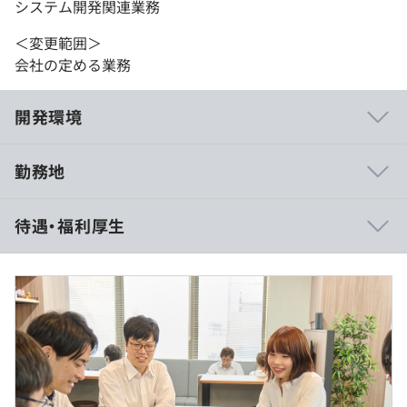
システム開発関連業務
＜変更範囲＞
会社の定める業務
開発環境
勤務地
・工場プラントで使用するHOSTの認証取得のための実
待遇・福利厚生
装・水平展開
・AIシミュレーター/強化学習作成SaaSアプリケーション
のAzure構築とWebアプリ部分
・医療系情報システム/手術室情報システム - 手術室自動
割付機能など
◆月給制
・小規模倉庫向け在庫管理システム
※残業代は全額別途支給、賞与なし
・銀行系システム
※経験・能力を考慮の上、弊社規定により決定。
・転職事業システム
※経験5年以上あり、設計・製造・テストの工程をいずれ
・損保会社向けWEBアプリ
も経験されている方は年収450万円を想定しています。