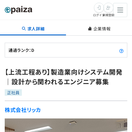
ログイン
新規登録
求人詳細
企業情報
転職・キャリア
未経験転職
求人検索
通過ランク：D
新卒就活
求人検索
インタビュー
【上流工程あり】製造業向けシステム開発
学習
求人検索
インタビュー
転職成功ガイド
｜設計から関われるエンジニア募集
本選考
スキルチェック
講座一覧
転職成功ガイド
転職エージェント
正社員
ゲーム・マンガ
インターン
プログラミング言語
問題集
株式会社リッカ
メディア
SQL
4択課題
新卒エージェント
paizaとは？
Tech Team Journal
評価結果一覧
ナレッジ