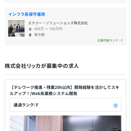
・交通費支給
・時間外・残業手当
インフラ系保守運用
・報奨金制度
エナジー・ソリューションズ株式会社
・保養所あり
400万 〜 700万円
・関東ITソフトウェア健康保険組合
東京都
応募可能ランク：F
・昇給あり（年1回／4月）
株式会社リッカが募集中の求人
【テレワーク推進・残業20h以内】開発経験を活かしてスキ
各種社会保険完備
ルアップ！/Web系業務システム開発
（雇用保険・労災保険・健康保険・厚生年金保険）
通過ランク：F
無期雇用