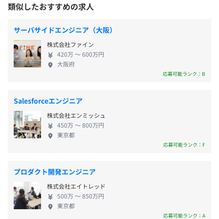
て変動あり
・従業員に対する受動喫煙対策：あり
っており、半々くらいの割合でアサインされていま
類似したおすすめの求人
平均残業時間：平均0-20時間/月
対策内容：屋内禁煙／屋外喫煙スペースあり
す。 ◆ブロックチェーン事業 自社プロダクトの足掛
かりとし、ブロックチェーン技術を利用したシステ
Docker、Terraform
サーバサイドエンジニア（大阪）
ム開発を行っています。 ブロックチェーン事業では
株式会社ファイン
金融以外でのビジネスにおけるブロックチェーンの
420万 〜 600万円
＜年間休日125日＞
普及のため、ブロックチェーンエキスポの参加や自
・池袋駅西口より徒歩5分
大阪府
・完全週休2日制（土曜、日曜）
社オウンドメディアBlockchain Business Mediaを運
応募可能ランク：B
・祝日
営しています。 弊社ではブロックチェーン技術を投
・年末年始休暇（6日）
機対象ではなく、次世代を担うミドルウエアと位置
Salesforceエンジニア
・夏季休暇（3日）
付けてお客様への提案を行っています。 ◆安定した
株式会社エンミッシュ
・年次有給休暇
企業運営 弊社は設立以来赤字を出したことがありま
自身のスキルと会社への貢献を考慮して評価をします。
450万 〜 800万円
・慶弔休暇
せん。 安定した企業運営を心掛け社員の生活を守り
東京都
・産前・産後休暇
ベースアップを行いながら弊社を成長させています。
応募可能ランク：F
・育児休暇
今後もその気持ちは変わりません。
・アニバーサリー休暇
プロダクト開発エンジニア
・生理休暇
株式会社エイトレッド
500万 〜 850万円
東京都
応募可能ランク：A