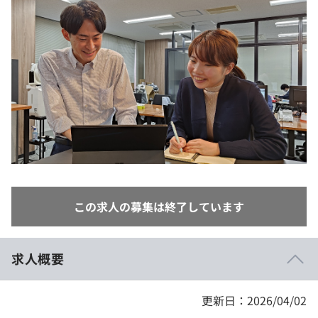
イベント・セミナー
paiza times
再チャレンジ結果一覧
リファレンス
インタビュー
note
就活成功ガイド
プラン
個人向けプラン
法人向けプラン
学校向けプラン
この求人の募集は終了しています
契約内容・クーポン
求人概要
更新日：2026/04/02