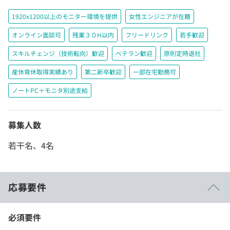
1920x1200以上のモニター環境を提供
女性エンジニアが在籍
オンライン面談可
残業３０H以内
フリードリンク
若手歓迎
スキルチェンジ（技術転向）歓迎
ベテラン歓迎
原則定時退社
産休育休取得実績あり
第二新卒歓迎
一部在宅勤務可
ノートPC＋モニタ別途支給
募集人数
若干名、4名
応募要件
必須要件