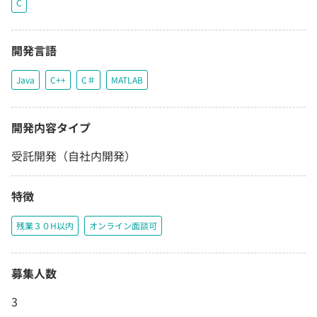
C
開発言語
Java
C++
C＃
MATLAB
開発内容タイプ
受託開発（自社内開発）
特徴
残業３０H以内
オンライン面談可
募集人数
3