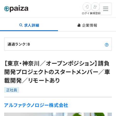
ログイン
新規登録
求人詳細
企業情報
転職・キャリア
未経験転職
求人検索
通過ランク：B
新卒就活
求人検索
インタビュー
【東京・神奈川／オープンポジション】請負
学習
求人検索
インタビュー
転職成功ガイド
開発プロジェクトのスタートメンバー／車
本選考
スキルチェック
講座一覧
載開発／リモートあり
転職成功ガイド
転職エージェント
ゲーム・マンガ
インターン
プログラミング言語
正社員
問題集
メディア
SQL
4択課題
アルファテクノロジー株式会社
新卒エージェント
paizaとは？
Tech Team Journal
評価結果一覧
ナレッジ