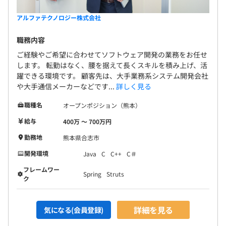
アルファテクノロジー株式会社
職務内容
ご経験やご希望に合わせてソフトウェア開発の業務をお任せ
します。 転勤はなく、腰を据えて長くスキルを積み上げ、活
躍できる環境です。 顧客先は、大手業務系システム開発会社
や大手通信メーカーなどです...
詳しく見る
職種名
オープンポジション（熊本）
給与
400万 〜 700万円
勤務地
熊本県合志市
開発環境
Java
C
C++
C＃
フレームワー
Spring
Struts
ク
詳細を見る
気になる(会員登録)