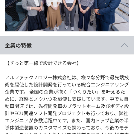
イベント・セミナー
paiza times
再チャレンジ結果一覧
リファレンス
インタビュー
note
就活成功ガイド
プラン
企業の特徴
個人向けプラン
【ずっと第一線で設計できる会社】
法人向けプラン
アルファテクノロジー株式会社は、様々な分野で最先端技
学校向けプラン
術を駆使した設計開発を行っている総合エンジニアリング
企業です。 全国の企業が抱く「つくりたい」を叶えるた
契約内容・クーポン
めに、経験とノウハウを駆使し支援しています。中でも自
動車関連では、先行開発車のプラットホーム及びボディ設
計やECU関連ソフト開発プロジェクトも行っており、弊社
エンジニアが多数活躍中です。また、国内トップ企業の半
導体製造装置のカスタマイズも携わっており、今後のモデ