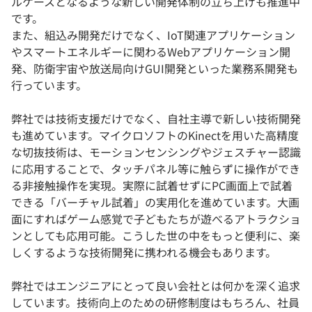
ルケースとなるような新しい開発体制の立ち上げも推進中
です。
また、組込み開発だけでなく、IoT関連アプリケーション
やスマートエネルギーに関わるWebアプリケーション開
発、防衛宇宙や放送局向けGUI開発といった業務系開発も
行っています。
弊社では技術支援だけでなく、自社主導で新しい技術開発
も進めています。マイクロソフトのKinectを用いた高精度
な切抜技術は、モーションセンシングやジェスチャー認識
に応用することで、タッチパネル等に触らずに操作ができ
る非接触操作を実現。実際に試着せずにPC画面上で試着
できる「バーチャル試着」の実用化を進めています。大画
面にすればゲーム感覚で子どもたちが遊べるアトラクショ
ンとしても応用可能。こうした世の中をもっと便利に、楽
しくするような技術開発に携われる機会もあります。
弊社ではエンジニアにとって良い会社とは何かを深く追求
しています。技術向上のための研修制度はもちろん、社員