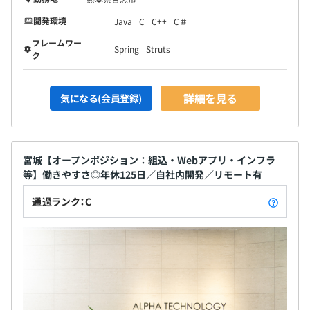
開発環境
Java
C
C++
C＃
フレームワー
Spring
Struts
ク
詳細を見る
気になる(会員登録)
宮城【オープンポジション：組込・Webアプリ・インフラ
等】働きやすさ◎年休125日／自社内開発／リモート有
通過ランク：C