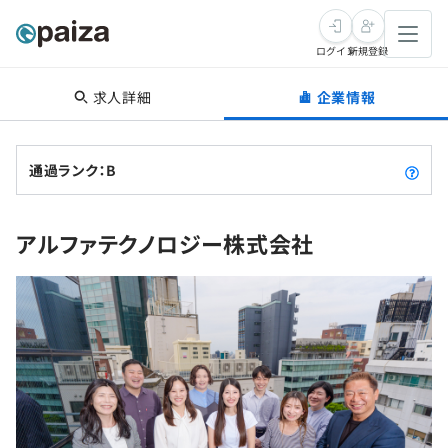
ログイン
新規登録
求人詳細
企業情報
転職・キャリア
未経験転職
求人検索
通過ランク：B
新卒就活
求人検索
インタビュー
アルファテクノロジー株式会社
学習
求人検索
インタビュー
転職成功ガイド
本選考
スキルチェック
講座一覧
転職成功ガイド
転職エージェント
ゲーム・マンガ
インターン
プログラミング言語
問題集
メディア
SQL
4択課題
新卒エージェント
paizaとは？
Tech Team Journal
評価結果一覧
ナレッジ