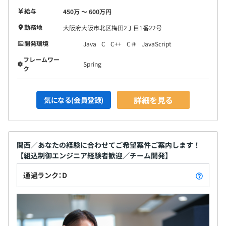
給与
450万 〜 600万円
勤務地
大阪府大阪市北区梅田2丁目1番22号
開発環境
Java
C
C++
C＃
JavaScript
フレームワー
Spring
ク
詳細を見る
気になる(会員登録)
関西／あなたの経験に合わせてご希望案件ご案内します！
【組込制御エンジニア経験者歓迎／チーム開発】
通過ランク：D