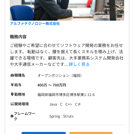
アルファテクノロジー株式会社
職務内容
ご経験やご希望に合わせてソフトウェア開発の業務をお任せ
します。 転勤はなく、腰を据えて長くスキルを積み上げ、活
躍できる環境です。 顧客先は、大手業務系システム開発会社
や大手通信メーカーなどです...
詳しく見る
職種名
オープンポジション（福岡）
給与
400万 〜 700万円
勤務地
福岡県福岡市博多区博多駅東1-12-6
開発環境
Java
C
C++
C＃
フレームワー
Spring
Struts
ク