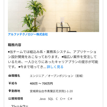
アルファテクノロジー株式会社
職務内容
◾️当チームでは組込み系・業務系システム、アプリケーショ
ン設計開発をおこなっております。 ◾️幅広い案件を受注して
いるため、一人ひとりにあったキャリアプランの提示が可能
です。 ◾️今まで培ってき...
詳しく見る
職種名
エンジニア ／オープンポジション（宮城）
給与
400万 〜 700万円
勤務地
宮城県仙台市青葉区花京院1-1-20
開発環境
Java
SQL
C
C++
C＃
フレームワー