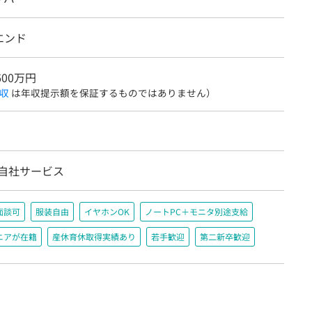
エンド
600万円
収
は年収提示額を保証するものではありません）
/自社サービス
面談可
服装自由
イヤホンOK
ノートPC＋モニタ別途支給
ニアが在籍
産休育休取得実績あり
若手歓迎
第二新卒歓迎