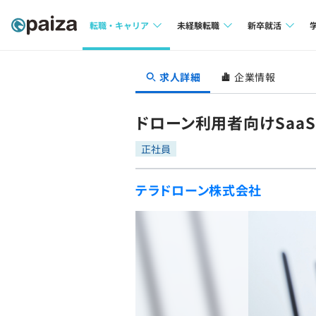
転職・キャリア
未経験転職
新卒就活
求人検索
求人検索
求人検索
求人詳細
企業情報
本選考
インタビュー
インタビュー
インターン
ドローン利用者向けSaa
転職成功ガイド
転職成功ガイド
正社員
新卒エージェ
転職エージェント
テラドローン株式会社
イベント・セ
インタビュー
就活成功ガイ