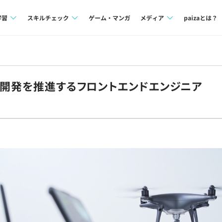
学習
スキルチェック
ゲーム・マンガ
メディア
paizaとは？
講座一覧
プログラミング言語
Tech Team Journal
問題集
SQL
paiza times
S開発を推進するフロントエンドエンジニア
4択課題
評価結果一覧
note
ント
ナレッジ
再チャレンジ結果一覧
ミナー
リファレンス
プラン
ド
個人向けプラン
法人向けプラン
学校向けプラン