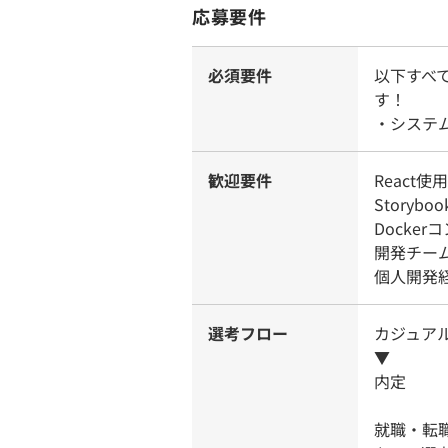
応募要件
必須要件
以下すべ
す！
・システ
歓迎要件
React使
Storyb
Docke
開発チー
個人開発
選考フロー
カジュア
▼
内定
就職・転職