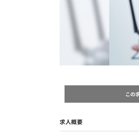
この
求人概要