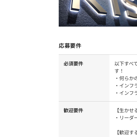
応募要件
必須要件
以下すべ
す！
・何らか
・インフ
・インフ
歓迎要件
【生かせ
・リーダ
【歓迎す