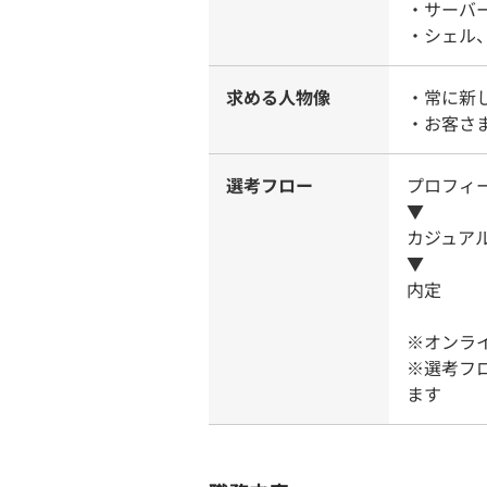
・サーバ
・シェル
求める人物像
・常に新
・お客さ
選考フロー
プロフィ
▼
カジュア
▼
内定
※オンラ
※選考フ
ます