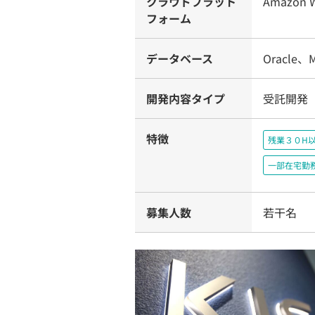
クラウドプラット
Amazon W
フォーム
データベース
Oracle、Mi
開発内容タイプ
受託開発
特徴
残業３０H
一部在宅勤
募集人数
若干名