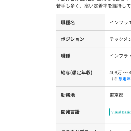
若手も多く、高い定着率を維持して
職種名
インフラ
ポジション
テックメ
職種
インフラ
給与(想定年収)
408万 〜 
（※
想定年
勤務地
東京都
開発言語
Visual Basi