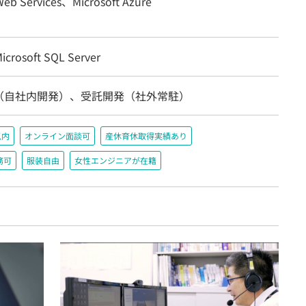
eb Services、Microsoft Azure
crosoft SQL Server
（自社内開発）、受託開発（社外常駐）
以内
オンライン面談可
産休育休取得実績あり
務可
服装自由
女性エンジニアが在籍