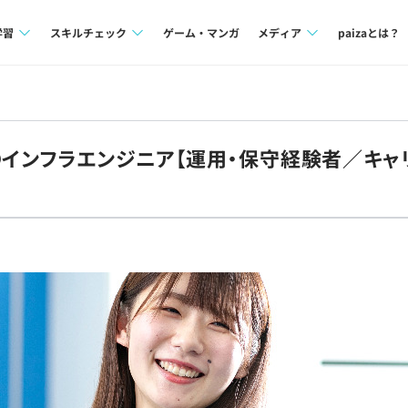
学習
スキルチェック
ゲーム・マンガ
メディア
paizaとは？
講座一覧
プログラミング言語
Tech Team Journal
問題集
SQL
paiza times
◎インフラエンジニア【運用・保守経験者／キャ
4択課題
評価結果一覧
note
ント
ナレッジ
再チャレンジ結果一覧
ミナー
リファレンス
プラン
ド
個人向けプラン
法人向けプラン
学校向けプラン