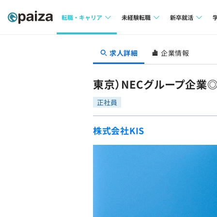
転職・キャリア
未経験転職
新卒就活
求人検索
求人検索
求人検索
求人詳細
企業情報
本選考
インタビュー
インタビュー
インターン
東京）NECグループ企業
転職成功ガイド
転職成功ガイド
正社員
新卒エージェ
転職エージェント
株式会社KIS
イベント・セ
インタビュー
就活成功ガイ