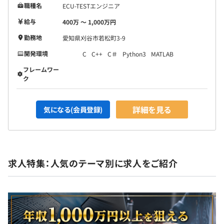
職種名
ECU-TESTエンジニア
給与
400万 〜 1,000万円
勤務地
愛知県刈谷市若松町3-9
開発環境
C
C++
C＃
Python3
MATLAB
フレームワー
ク
詳細を見る
気になる(会員登録)
求人特集：人気のテーマ別に求人をご紹介