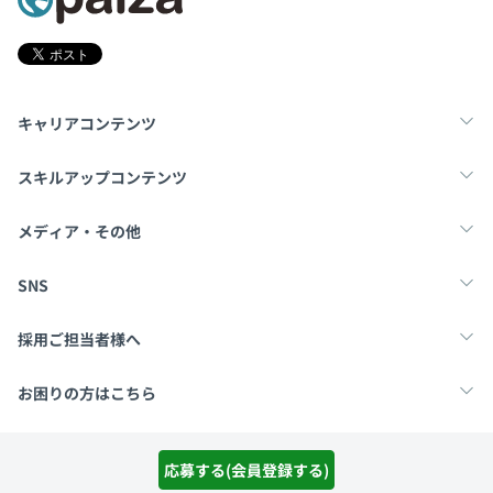
キャリアコンテンツ
転職・キャリア
未経験転職
新卒就活
スキルアップコンテンツ
学習
スキルチェック
マンガ・ゲーム
メディア・その他
Tech Team Journal
paiza times
note
SNS
X
Facebook
採用ご担当者様へ
採用・教育をお考えの企業様へ
中途求人掲載はこちら
お困りの方はこちら
paizaとは？
お問い合わせ・FAQ
運営会社
利用規約
プライバシーポリシー
Cookieポリシー
応募する(会員登録する)
Copyright Paiza, Inc. All rights reserved.