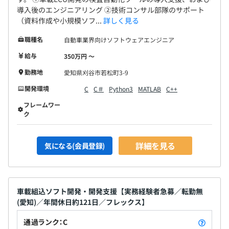
導入後のエンジニアリング ②技術コンサル部隊のサポート
（資料作成や小規模ソフ...
詳しく見る
職種名
自動車業界向けソフトウェアエンジニア
給与
350万円 〜
勤務地
愛知県刈谷市若松町3-9
開発環境
C
C＃
Python3
MATLAB
C++
フレームワー
ク
詳細を見る
気になる(会員登録)
車載組込ソフト開発・開発支援【実務経験者急募／転勤無
(愛知)／年間休日約121日／フレックス】
通過ランク：C