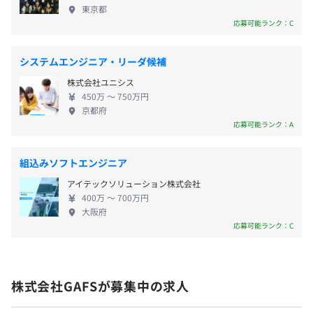
ため、技術を軽視することはありません。実務経験
暇 それぞれ完備、希望する該当者は全員取得実績あり
東京都
豊富な方にとっては優秀なPM・PLが、新卒や経験の
応募可能ランク：C
浅い方にとっては先輩エンジニアが、それぞれ良き
ロールモデルとなります。大手メーカとの直接取引の
システムエンジニア・リーダ候補
会社全体……PM4名、PL3名、一般エンジニア23名（、非
案件を含む、各自の能力に応じた適切な難易度の業
・通勤手当 定期代実費支給（上限月額25,000円）
エンジニア社員4名、社長）
株式会社ユニシス
務をお任せするため、技術者として成長できます。
・出張手当 当社規定のとおり支給
450万 〜 750万円
技術部門は3チームに分かれており、一部チームでは兼任
【若手エンジニア活躍中】 PM・PLは全員30代
・県外から応募の方に、３ヶ月間の滞在が可能なマンスリ
京都府
もあります。
後半～40代前半、一般職エンジニアはほとんどが20
応募可能ランク：A
ーマンションを無償でご提供します
また、複数チームが協働する場面も多いです。
代～30代と若い会社です。20代のうちから重要な業
務を任され活躍しているエンジニアが在籍しており
組込みソフトエンジニア
ます。 【ワークライフバランスを重視】 経営
アイテックソリューション株式会社
者・管理職ともに、社員とその家族の健康的な生活
年1回（4月）能力に応じて決定
400万 〜 700万円
を何より重要視しております。 フレックス制、休暇
大阪府
を取得しやすい社風のため、子育てなど家庭の都合
応募可能ランク：C
がある方も無理なく勤務できます。
各種社会保険完備
株式会社GAFSが募集中の求人