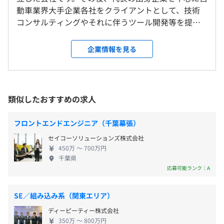
１人１台Windowsノートとモニターを支給します。
動車業界大手企業各社をクライアントとして、技術
CPU：core i7第11世代以上、メモリ：16G～、HDD：
コンサルティングやそれに伴うツール開発等を提供
就業場所の変更範囲
フレックスタイム制
512G～1T が目安です。（目安スペックは数年ごとに見
してまいりました。 設立から約11年、安定して少
＜雇入時＞
コアタイム10：00～16：00
直します。）
しずつ成長してきましたが、近年は新規営業活動に
雇入時：本社、および自宅
企業情報を見る
1日あたり所定労働時間8時間
会社指定の販売業者で取り扱いのあるモデルの中からお好
も力を入れております。おかげさまで売上規模の急拡
＜変更範囲＞
休憩時間：60分、状況に応じ各自取得（12:00-13:00の場
みに応じて選定していただきます。
大が視野に入ってきたため、2025年を第二創業期と
変更範囲：会社の定める場所（テレワークを行う場所を含
合が多いです）
位置づけて一緒に会社作りを楽しめる方を募集して
む）
平均残業時間：平均5~6時間/月
おります。 ■特徴 設立時より一貫して、外国籍の
類似したおすすめの求人
方であっても日本語で業務遂行可能であれば差別・
受動喫煙防止措置に関する事項
プロジェクトごとに選択、アジャイル、グローバルチーム
偏見なく日本人と同等の基準で採用してまいりまし
屋内原則禁煙（喫煙室あり）
フロントエンドエンジニア（千葉幕張）
（多国籍メンバー）
た。代表以外の創業メンバーが中国籍であるという
・完全週休2日 ただし祝日は営業日です。
セイコーソリューションズ株式会社
こともあり、現在は外国籍の従業員は約半数を占め
・年間休日約121日～123日（曜日の並び等により変動）
450万 〜 700万円
ております。 また、海外製ソフトウェア（検査自
・年末年始休暇（約10連休）
千葉県
動化ツール）の販売に関するプロジェクトでは開発
応募可能ランク：A
・GW休暇（約10連休）
JR東海道線・名鉄三河線「刈谷駅」南口より徒歩5分
元会社のチームと定期的に英語で会議をする機会も
・夏期休暇（約10連休）
あり、国際的な活躍を目指せる環境です。 ■求職者
・法定年次有給休暇：入社時に最大10日付与,勤務年数に
SE／組み込み系（関東エリア）
の方へ向けたアピールポイント 【エンジニア主
応じ有休増加、上限20日
ディーピーティー株式会社
体、成長できる環境】 経営者がエンジニア出身の
・その他：慶弔休暇・産前産後休暇・育児休暇・介護休
350万 〜 800万円