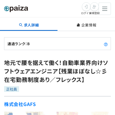
ログイン
新規登録
求人詳細
企業情報
転職・キャリア
未経験転職
求人検索
通過ランク：B
新卒就活
求人検索
インタビュー
地元で腰を据えて働く！自動車業界向けソ
学習
求人検索
インタビュー
転職成功ガイド
フトウェアエンジニア【残業ほぼなし☆彡
本選考
スキルチェック
講座一覧
在宅勤務制度あり／フレックス】
転職成功ガイド
転職エージェント
ゲーム・マンガ
インターン
プログラミング言語
正社員
問題集
メディア
SQL
4択課題
株式会社GAFS
新卒エージェント
paizaとは？
Tech Team Journal
評価結果一覧
ナレッジ