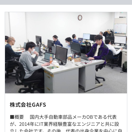
■賃金形態：
月給制
■賃金の決定方法：
能力に応じて決定
・大手自動車部品メーカーからの依頼による新規事業技術
■月給（基本給）：
開発
360,000円～
・車載組込みソフトウェア開発（シフトバイワイヤ部品、
■残業代：
ダイアグ部品など）
実費支給
・ドイツ製検査自動化ツールの導入支援・技術サポート体
■賞与：
制の確立
年２回、能力に応じて決定
（昨年度実績……夏季平均1か月分、冬季平均2.5か月
分）
・独自カリキュラムによるOFF-JT
※専用の機材や持ち出し不可のファイルを用いた業務を含
・書籍購入費補助制度
むプロジェクトにアサインされた場合、クライアントの本
株式会社GAFS
・社内勉強会
社に勤務していただく場合があります。（最寄駅は同じく
刈谷駅・GAFS本社からも徒歩圏内です）
■概要 国内大手自動車部品メーカOBである代表
（※
想定年収
は年収提示額を保証するものではありません）
勤務形態は一部常駐ですが、いわゆる「社外常駐の受託開
が、2014年にIT業界経験豊富なエンジニアと共に設
発」
立した会社です。その後、代表の出身企業を中心に自