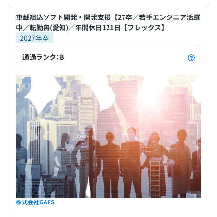
無期雇用
PM略歴
車載組込ソフト開発・開発支援【27卒／若手エンジニア活躍
大学卒業後、アジア人材と日本の大手メーカを繋ぐ人材
中／転勤無(愛知)／年間休日121日【フレックス】
2027年卒
派遣会社に入社し、日本の大手自動車メーカ子会社に出
向。
通過ランク：B
最大6カ月
・車載ソフト各種開発（言語：C、担当フェーズ：詳細
設計、実装、単体検査設計、結合検査設計）
・開発支援ツール開発（言語：C++,C#,Java,VBA、担当
フェーズ：企画、PM、基本設計、詳細設計、実装）
これらの実績を現GAFS代表から高く評価され、GAFS設
立メンバーとなる。
GAFS入社後は、主にプロジェクトマネジメントや顧客
向けの技術コンサルティングを担当。
2名～4名で開発やコンサルティングを行っております。
各チームにPMまたはPLが1名ずつおります。
株式会社GAFS