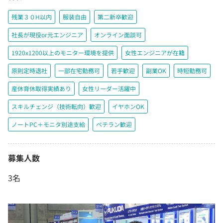
残業３０H以内
服装自由
第二新卒歓迎
社長が現役or元エンジニア
オンライン面談可
1920x1200以上のモニター環境を提供
女性エンジニアが在籍
原則定時退社
一部在宅勤務可
若手歓迎
副業OK
時短勤務可
産休育休取得実績あり
女性リーダー活躍中
スキルチェンジ（技術転向）歓迎
イヤホンOK
ノートPC＋モニタ別途支給
ベテラン歓迎
募集人数
3名