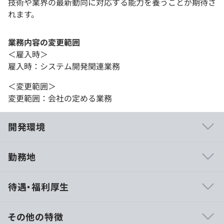
技術や業界の最新動向に対応する能力を養うことが期待さ
れます。
業務内容の変更範囲
＜雇入時＞
雇入時：システム開発関連業務
＜変更範囲＞
変更範囲：会社の定める業務
開発環境
勤務地
・クライアント各社から名指しで求められる水準の、非常
待遇・福利厚生
に技術力が高いPMが複数在籍しております。
・売上の大半は誰もが知る大手自動車部品メーカまたは完
成車メーカの案件です。多重請負ではないので、やりがい
その他の特徴
をもって働けます。