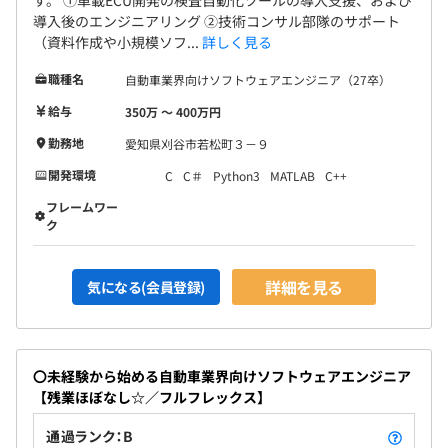
す。 ①車載ECU開発の検査自動化ツールの導入支援、および
導入後のエンジニアリング ②技術コンサル部隊のサポート
（資料作成や小規模ソフ...
詳しく見る
職種名
自動車業界向けソフトウェアエンジニア（27卒）
給与
350万 〜 400万円
勤務地
愛知県刈谷市若松町３－９
開発環境
C
C＃
Python3
MATLAB
C++
フレームワー
ク
詳細を見る
気になる(会員登録)
〇未経験から始める自動車業界向けソフトウェアエンジニア
【残業ほぼなし☆／フルフレックス】
通過ランク：B