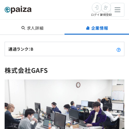
ログイン
新規登録
求人詳細
企業情報
転職・キャリア
未経験転職
求人検索
通過ランク：B
新卒就活
求人検索
インタビュー
株式会社GAFS
学習
求人検索
インタビュー
転職成功ガイド
本選考
スキルチェック
講座一覧
転職成功ガイド
転職エージェント
ゲーム・マンガ
インターン
プログラミング言語
問題集
メディア
SQL
4択課題
新卒エージェント
paizaとは？
Tech Team Journal
評価結果一覧
ナレッジ