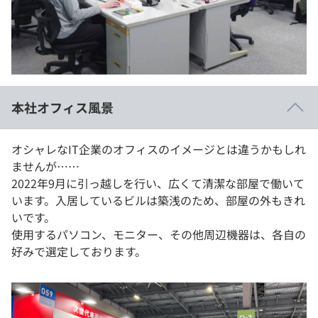
イベント・セミナー
paiza times
再チャレンジ結果一覧
リファレンス
インタビュー
note
就活成功ガイド
プラン
本社オフィス風景
個人向けプラン
オシャレなIT企業のオフィスのイメージとは違うかもしれ
法人向けプラン
ませんが……
2022年9月に引っ越しを行い、広くて清潔な部屋で働いて
学校向けプラン
います。入居しているビルは築浅のため、部屋の外もきれ
いです。
契約内容・クーポン
使用するパソコン、モニター、その他周辺機器は、各自の
好みで選定しております。