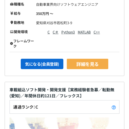
職種名
自動車業界向けソフトウェアエンジニア
給与
350万円 〜
勤務地
愛知県刈谷市若松町3-9
開発環境
C
C＃
Python3
MATLAB
C++
フレームワー
ク
詳細を見る
気になる(会員登録)
車載組込ソフト開発・開発支援【実務経験者急募／転勤無
(愛知)／年間休日約121日／フレックス】
通過ランク：C