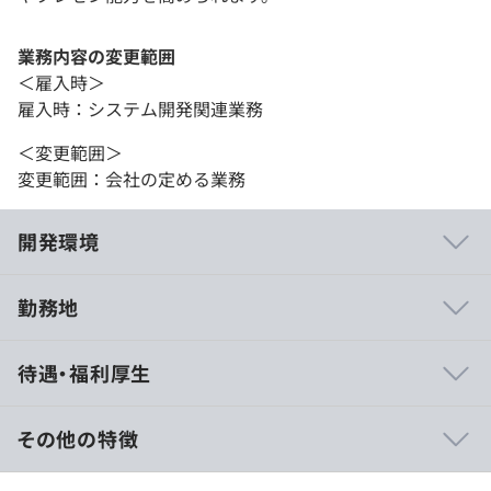
業務内容の変更範囲
＜雇入時＞
雇入時：システム開発関連業務
＜変更範囲＞
変更範囲：会社の定める業務
開発環境
勤務地
開発方法は、業務ニーズやIT戦略に応じて、オンプレミス
待遇・福利厚生
やクラウド、オープンソースやパッケージソフトなど、さ
まざまな技術やツールを組み合わせて開発します。
強みは、業務プロセスやビジネスモデルを深く理解し、社
その他の特徴
内外に問わず、ITの視点から業務改善等企画提案ができる
ことです。
■賃金形態：月給制