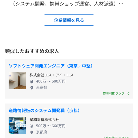
格取得の支援なども行っています。
（システム開発、携帯ショップ運営、人材派遣）を
受動喫煙防止措置に関する事項
おこなっています。 人々が安心・安全に暮らせるよ
【年間休日127日】
従業員に対する受動喫煙対策：あり
う大手メーカーとともに、防災・海底ケーブルの監
企業情報を見る
・完全週休2日制（土・日）
対策内容：敷地内禁煙（喫煙場所あり）
視や、ICT技術を活用したサービスロボットの販売、
・祝日
CPU：corei7、メモリ：16G、SSD：500G程度の
サービス系職種ではau・UQショップの運営など「お
・年末年始休暇
Windowsデスクトップ
客様のお困りごとを一緒に解決する」を目標にワン
・有給休暇
24インチ液晶ディスプレイを2枚支給いたします。
ストップ営業を目指して、地元のお客様にご提案を
類似したおすすめの求人
※開発案件によっては、上記以上の高スペックマシンを用
しています。 【エンジニア業務】 ■ソリューション
意します。
開発 30年にわたるメーカー各社とのお取引で蓄積さ
ソフトウェア開発エンジニア（東京／中堅）
れた技術力と問題解決力を基盤として、官公庁や県
交通費規定支給（上限8,950円／月）
株式会社エス・アイ・エス
外法人向け大規模ITシステムのソフトウェア開発を
400万 〜 600万円
おこなっています。 設計、製造、保守に至る全工程
東京都
プロジェクトごとに選択
を自社（沖縄）拠点に開発し、最新技術を用いて24
応募可能ランク：C
時間無停止／連続運転を要求されるミッションクリ
なし
ティカルなシステムを全国各地のお客様へご提供し
※ただし、契約更新時に昇給することがあります。
道路情報板のシステム開発職（京都）
ます。 ■システム開発 県内IT企業様向けに、ITエン
星和電機株式会社
ジニア派遣等による開発支援や運用支援、ソフトウ
500万 〜 660万円
ェア開発の一部請負など、お客様のニーズに合わせ
京都府
オンデマンドなサービスをおこなっています。 ■社
応募可能ランク：D