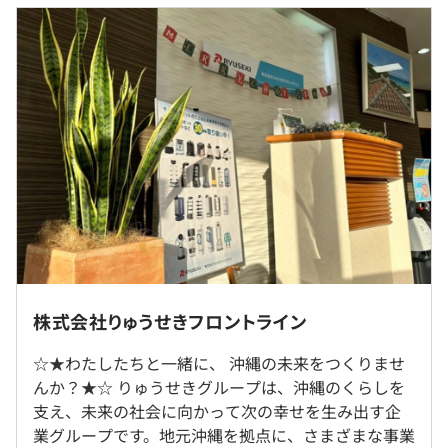
また、インフラの整備や管理、既存システムの運用や保
■賃金の決定方法：当社規定により決定
守、課題解決など、ITに関する業務全般を一手に引き受け
■月給：30万〜44万円（固定残業代を含む）
ることも強みと言えます。
・基本給：256,000～380,940円
・固定残業代：20時間分、44,000～59,060円（超過分は
別途支給）
【社内情報システム部の開発案件】
・石油・ガス販売管理システムの開発／保守
・SS販売管理システムの開発／保守
・LGP販売管理システムの開発／保守
（※
想定年収
は年収提示額を保証するものではありません）
・予実管理システムの開発／保守
・情報系システムの開発／保守
就業場所の変更範囲
株式会社りゅうせきフロントライン
8:30～17:30
＜雇入時＞
専門業務型裁量労働制（みなし労働時間20時間）
☆★わたしたちと一緒に、 沖縄の未来をつくりませ
雇入時：沖縄県浦添市西洲2-2-3 りゅうせきビル3F
休憩時間：12:00～13:00（60分）
・業務に必要なスキルやノウハウを先輩社員の指導の下、
んか？★☆ りゅうせきグループは、沖縄のくらしを
＜変更範囲＞
平均残業時間：平均5時間／月
プログラミングの開発等を進めていきます。
支え、未来の社会に向かって次の幸せを生み出す企
変更範囲：会社の定める場所
・技術支援として、社内外の研修やセミナーへの参加や資
業グループです。地元沖縄を拠点に、さまざまな事業