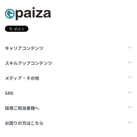
キャリアコンテンツ
転職・キャリア
未経験転職
新卒就活
スキルアップコンテンツ
学習
スキルチェック
マンガ・ゲーム
メディア・その他
Tech Team Journal
paiza times
note
SNS
X
Facebook
採用ご担当者様へ
採用・教育をお考えの企業様へ
中途求人掲載はこちら
お困りの方はこちら