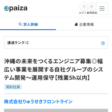
ログイン
新規登録
求人詳細
企業情報
転職・キャリア
未経験転職
求人検索
通過ランク：C
新卒就活
求人検索
インタビュー
沖縄の未来をつくるエンジニア募集◎幅
学習
求人検索
インタビュー
転職成功ガイド
広い事業を展開する自社グループのシス
本選考
スキルチェック
講座一覧
テム開発〜運用保守【残業5h以内】
転職成功ガイド
転職エージェント
ゲーム・マンガ
インターン
プログラミング言語
契約社員
問題集
メディア
SQL
4択課題
株式会社りゅうせきフロントライン
新卒エージェント
paizaとは？
Tech Team Journal
評価結果一覧
ナレッジ