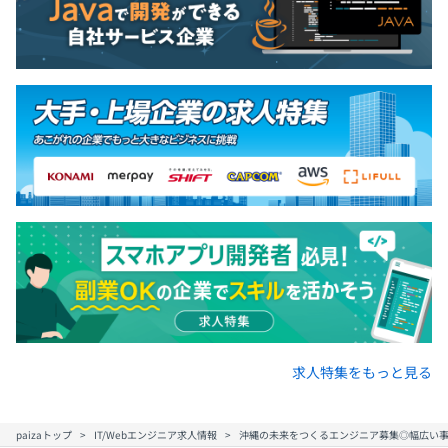
【管理職】54才
2005年-2010年 中途採用プログラマー（C、VB、C＃、
PHP）
2010年-2015年 サブリーダー（2名程度のチーム）
2015年-2023年 プロジェクトリーダー（6名程度の社内
システムプロジェクト）
主な業務は、社内システムの内製化に関わるものです。
開発は1～2名のチーム体制で行われ、設計からプログラ
ミングまで全てチームで行います。
設計はチーム全体で作成し、プログラミングは役割分担を
決めて進行します。
システムがリリースされた後も、ユーザーからの要望に対
求人特集をもっと見る
応し、運用と保守を継続的に行っています。
そのため、若手社員と中堅社員を増量し、バランスの取れ
paizaトップ
IT/Webエンジニア求人情報
沖縄の未来をつくるエンジニア募集◎幅広い事
た組織体制を目指して取り組んでいます。