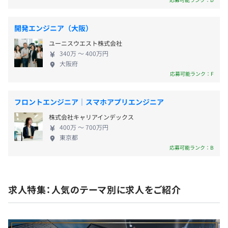
社会保険完備（健康保険・厚生年金加入・雇用保険・労災
内システム開発 りゅうせきグループの基幹・情報系
保険）
【開発環境】
システムの開発・運用保守業務にも携わっています。
開発エンジニア（大阪）
・サーバ：オンプレサーバ、クラウドサーバ
【働き方への取り組み】 全社的な取り組みとして、
・OS：Linux、Windows
ユーニスウエスト株式会社
RPAロボットの導入で事務作業を軽減しています。さ
340万 〜 400万円
・言語：COBOL、Java、VB.NET、C＃
らなるワークライフバランスの向上、将来の働き方
大阪府
有期雇用
・フレームワーク：.Net Framework
の多様化へ対応できる仕組みづくりをしています。
応募可能ランク：F
・DB：Oracle、MySQL、PostgreSQL
・ノー残業への取り組み ・有給休暇の推進 ・育児休
・バージョン管理：SVN、Team Foundation Server
契約更新の有無・契約期間の定め
暇100%取得（男性の取得実績あり） ・時差出勤、短
フロントエンジニア｜スマホアプリエンジニア
あり(1年)
時間勤務（子育て、介護）あり
株式会社キャリアインデックス
400万 〜 700万円
契約更新の判断基準
東京都
・半期ごとの目標設定、振り返りによる評価をおこなって
契約の更新は、本人の能力、業務量、業務成績、勤務態
応募可能ランク：B
います。
度、会社の契約状況により判断
・エンジニアは、スペシャリストとしてのキャリアとマネ
ジメントよりのキャリアの2パターンが用意されていま
契約更新の上限
求人特集：人気のテーマ別に求人をご紹介
す。
なし