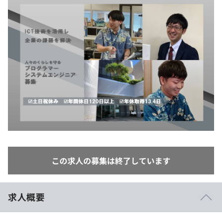
イベント・セミナー
paiza times
再チャレンジ結果一覧
リファレンス
インタビュー
note
就活成功ガイド
プラン
個人向けプラン
法人向けプラン
学校向けプラン
契約内容・クーポン
この求人の募集は終了しています
求人概要