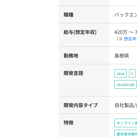
職種
バックエ
給与(想定年収)
420万 〜 
（※
想定年
勤務地
島根県
開発言語
Java
C
JavaScript
開発内容タイプ
自社製品
特徴
オンライン
産休育休取