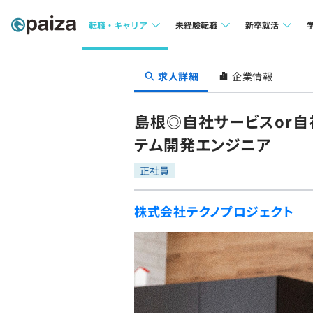
転職・キャリア
未経験転職
新卒就活
求人検索
求人検索
求人検索
求人詳細
企業情報
本選考
インタビュー
インタビュー
インターン
島根◎自社サービスor
転職成功ガイド
転職成功ガイド
テム開発エンジニア
新卒エージェ
転職エージェント
正社員
イベント・セ
株式会社テクノプロジェクト
インタビュー
就活成功ガイ