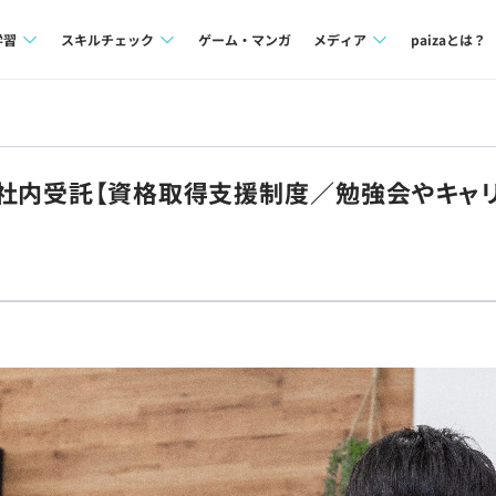
学習
スキルチェック
ゲーム・マンガ
メディア
paizaとは？
講座一覧
プログラミング言語
Tech Team Journal
問題集
SQL
paiza times
自社内受託【資格取得支援制度／勉強会やキャ
4択課題
評価結果一覧
note
ント
ナレッジ
再チャレンジ結果一覧
ミナー
リファレンス
プラン
ド
個人向けプラン
法人向けプラン
学校向けプラン