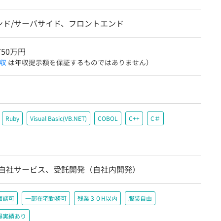
ンド/サーバサイド、フロントエンド
750万円
収
は年収提示額を保証するものではありません）
Ruby
Visual Basic(VB.NET)
COBOL
C++
C＃
/自社サービス、受託開発（自社内開発）
面談可
一部在宅勤務可
残業３０H以内
服装自由
得実績あり