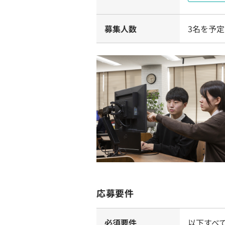
募集人数
3名を予定
応募要件
必須要件
以下すべ