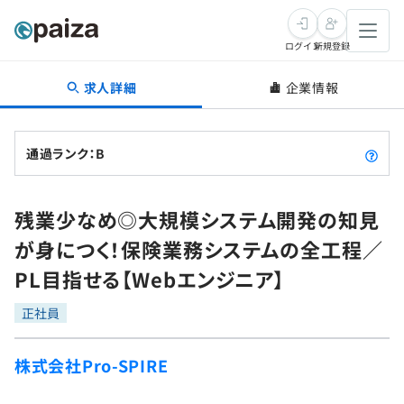
ログイン
新規登録
求人詳細
企業情報
転職・キャリア
未経験転職
求人検索
通過ランク：B
新卒就活
求人検索
インタビュー
残業少なめ◎大規模システム開発の知見
学習
求人検索
インタビュー
転職成功ガイド
が身につく！保険業務システムの全工程／
本選考
スキルチェック
講座一覧
PL目指せる【Webエンジニア】
転職成功ガイド
転職エージェント
ゲーム・マンガ
インターン
プログラミング言語
正社員
問題集
メディア
SQL
4択課題
株式会社Pro-SPIRE
新卒エージェント
paizaとは？
Tech Team Journal
評価結果一覧
ナレッジ