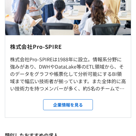
取得に向けて外部の学習環境を提供や部門内での勉強会な
ど、資格の取得を支援しております。
9：00〜18：00
※常駐先によって異なります。
社内もしくはお客様先での勤務となります。
休憩時間：12：00〜13：00（60分）
■大学生向け共済基幹システムの開発
常駐先は東京（半蔵門、浜松町、他）です。
株式会社Pro-SPIRE
平均残業時間：平均10〜15時間／月
∟要件定義、設計、実装、テスト、運用保守
◎現在40%がリモート勤務をおこなっています。
■保険代理店向け業務システムの開発
*緊急対応時に出社対応が必要な可能性があるため、関東
株式会社Pro-SPIREは1988年に設立。情報系分野に
∟設計、実装、テスト、運用保守
近郊以外の地域からリモート勤務は不可
強みがあり、DWHやDataLake等のETL領域から、そ
のデータをグラフや帳票化して分析可能にするBI領
▼休日
域まで幅広い技術者が揃っています。また全体的に高
就業場所の変更範囲
・完全週休2日制（土・日）
い技術力を持つメンバーが多く、約5名のチームで協
＜雇入時＞
・年間休日 約120日
・定期的な勉強会
力しながら一緒に働く中でたくさんのスキルを学べ
・大森本社
・祝日、年末年始（12月29日から1月4日)
・参考書購入補助
ます。上長である現場リーダーがしっかりサポートし
・東京（品川、天王洲アイル、田原町、他）
企業情報を見る
・資格取得支援
てるので、未経験者や経験の浅い方も安心です。自分
◎在宅ワークでのプロジェクト多数進行中。全社の80%
▼休暇
★受験料補助
の意見も積極的に聞いてくれるので、向上心さえあ
が在宅ワークです。
・有給休暇（継続年数により10～20日の付与）
★資格更新費用補助
ればスピード感をもって成長できます。 また、個人
◎勤務地の希望は最大限考慮します。
・慶弔休暇
★合格時報奨金有
の能力を生かした「フリーエージェント制度」によ
＜変更範囲＞
類似したおすすめの求人
・アニバーサリー休暇（ご自身にとって大事な記念日に休