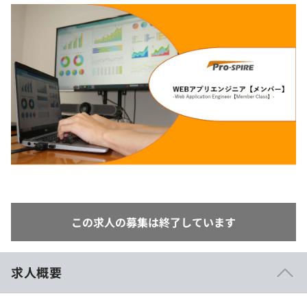
イベント・セミナー
paiza times
再チャレンジ結果一覧
リファレンス
インタビュー
note
就活成功ガイド
プラン
個人向けプラン
法人向けプラン
学校向けプラン
契約内容・クーポン
この求人の募集は終了しています
求人概要