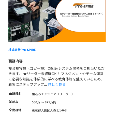
JP1、Oracle、DB2、MySQL、Teams
■1年単位での目標設定、振り返りによる評価を実施しま
す。
■客先での業務となりますが、基本的に評価者となる者と
同じ現場で業務をおこなうため、あなたの取り組みをしっ
株式会社Pro-SPIRE
かりと評価できる体制が整っています。
職務内容
【評価方法】
複合複写機（コピー機）の組込システム開発をご担当いただ
当社では役割や年次によって評価方法を変えています。
きます。 ★リーダー未経験OK！ マネジメントやチーム運営
■若手社員の場合
に必要な知識を体系的に学べる教育体制を整えているため、
着実にステップアップ...
詳しく見る
成長率といった面を評価のウエイトとして高く持ち、いか
に1年で技術面や行動面（働き方の工夫や意識）において
職種名
組込みエンジニア（リーダー）
成長できたかを評価します。
給与
550万 〜 825万円
■中堅・ベテランの場合
勤務地
東京都大田区大森北1-6-8