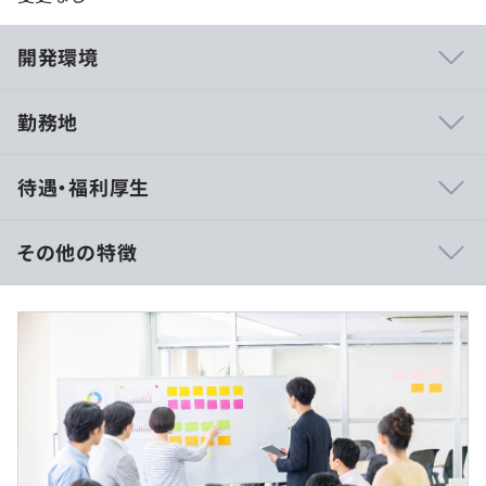
開発環境
勤務地
■ひとりひとりが責任をもって問題に取り組み、自由に意
待遇・福利厚生
見を出し合い、プロジェクトを成功に完了させるべく行動
しています。
その他の特徴
■技術調査や、スキルトランスファー、レビュー、課題管
理など、各自プロジェクトの状況・特性を見ながら最適な
月収27万円～
方法を取り入れています。
※経験・能力を考慮の上、当社規定により決定いたしま
す。
■月1の自社MTGでは、所属組織メンバーの作業状況のシ
ェアや勉強会を開き、各PJのノウハウ共有をおこなってい
ます。
■資格の取得に力を入れているため、業務で必要な資格の
（※
想定年収
は年収提示額を保証するものではありません）