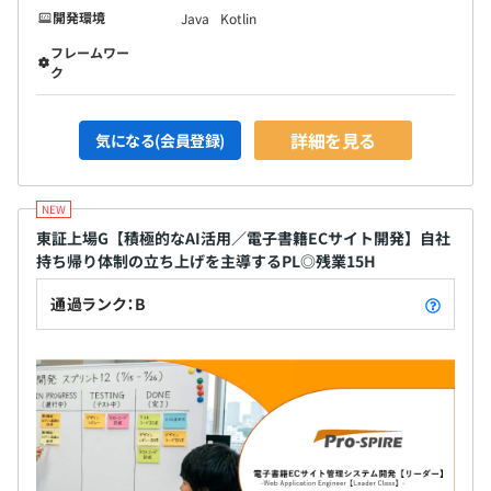
逆に成長より目標達成といった結果という部分のウエイト
開発環境
Java
Kotlin
が高くなり、いかに1年で結果を残せたかを評価します。
フレームワー
ク
全社130名のうち、エンジニア110名で構成されていま
詳細を見る
気になる(会員登録)
す。
※代表含め管理部門スタッフも元エンジニアが多く、エン
ジニアファーストな会社です。
東証上場G【積極的なAI活用／電子書籍ECサイト開発】自社
持ち帰り体制の立ち上げを主導するPL◎残業15H
通過ランク：B
【ビジネスユニット長】35歳
2011年新卒採用で入社。金融・生保等多彩な開発経験を
持つ。現在も組織長として組織マネジメントを実施しなが
ら開発に携わっている。