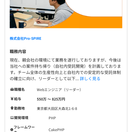
■1チーム4～8名構成で、年齢層は若手〜ベテランまで幅
広い
■基本的にウォーターフォールでの開発ですが、MFP開発
特有のプロセスで開発しています。
■経験を積めば、上流工程の設計・開発を主担当となって
株式会社Pro-SPIRE
任されることもあります。
職務内容
現在、親会社の環境にて業務を遂行しておりますが、今後は
当社への案件持ち帰り（自社内受託開発）を計画しておりま
す。チーム全体の生産性向上と自社内での安定的な受託体制
の確立に向け、リーダーとして以下...
詳しく見る
職種名
Webエンジニア（リーダー）
給与
550万 〜 825万円
勤務地
東京都大田区大森北1-6-8
開発環境
PHP
フレームワー
CakePHP