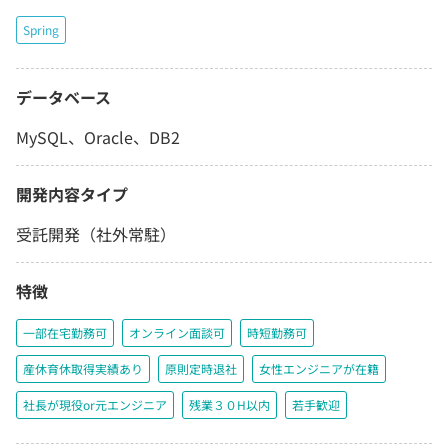
Spring
データベース
MySQL、Oracle、DB2
開発内容タイプ
受託開発（社外常駐）
特徴
一部在宅勤務可
オンライン面談可
時短勤務可
産休育休取得実績あり
原則定時退社
女性エンジニアが在籍
社長が現役or元エンジニア
残業３０H以内
若手歓迎