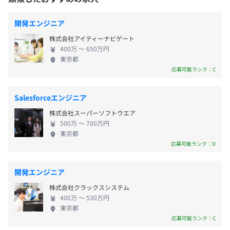
・オンライン研修環境有
り、若手のうちから重要度の高いプロジェクト・ポ
変更なし
暇取得可）
★SEカレッジ
ジションを任せることで、早期に実力と実績を手に
・看護・介護休暇
開発エンジニア
★KOUDO
入れられるようサポートしています。入社間もない社
・産前産後休業
受動喫煙防止措置に関する事項
★独習ゼミ
株式会社アイティーナビゲート
員が組織長に抜擢された実例もあります。月1回の勉
・育児休業（男性・女性とも取得実績あり）
敷地内禁煙
★Biz CAMPUS Liveなど
400万 〜 650万円
強会や資格取得などスキルアップ支援も充実。フラ
・介護休業
東京都
ットな社風なので先輩社員にも気軽に質問できる環
応募可能ランク：C
境です。エンジニアファーストで働きやすい環境で、
自分らしく活躍していきませんか？ 【福利厚生】 ・
Salesforceエンジニア
相談の上、ご希望のマシンを支給いたします。
社保完備（関東ITソフトウェア 健康保険組合） ・定
■通勤交通費（全額支給）
株式会社スーパーソフトウエア
期健康診断 ・通勤費（実費） ・慶弔見舞金（結婚、
■健康保険組合の保養施設／スポーツ施設等利用可
500万 〜 700万円
出産、死亡弔慰など） ・資格取得支援制度（当社が
東京都
定める資格に合格した場合、報奨金を付与等） ・退
応募可能ランク：D
職金制度 ・企業型確定拠出型年金（401k） ・総合福
祉団体定期保険 ・従業員持株会制度 ・クラブ活動支
賞与：年2回（7月、12月）
開発エンジニア
援 ・PSIコミュニティ（社員のコミュニケーション推
◎平均3.5カ月／年（2024年実績）
株式会社クラックスシステム
進施策） 【休日】 ・完全週休2日制（土・日） ・年
※別途決算賞与支給年度あり
400万 〜 530万円
間休日 約120日 ・祝日、年末年始（12月29日から1
東京都
月4日) 【休暇】 ・有給休暇（継続年数により10～20
応募可能ランク：C
日の付与） ・慶弔休暇 ・アニバーサリー休暇（ご自