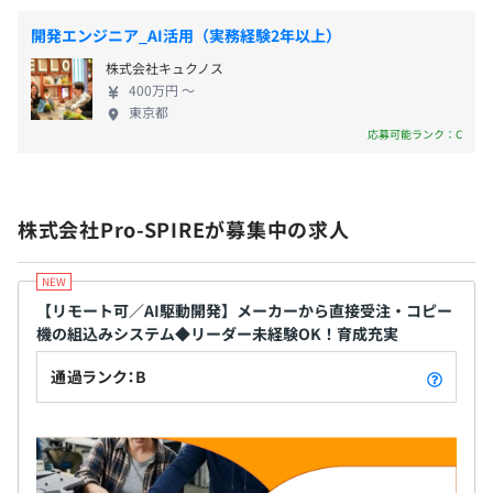
身にとって大事な記念日に休暇取得可） ・看護・介
昇給：年1回（4月）
開発エンジニア_AI活用（実務経験2年以上）
【プロジェクトの進め方】
護休暇 ・産前産後休業 ・育児休業（男性・女性とも
■顧客とシステムに取り込む要件を優先順位を付けながら
株式会社キュクノス
取得実績あり） ・介護休業
調整し、開発を進めていくため、顧客の考え方や想いをダ
400万円 〜
東京都
イレクトに感じられます。
応募可能ランク：C
社会保険完備（健康保険・厚生年金加入・雇用保険・労災
保険）
■開発業務としては保守開発案件が多く、すでに動作して
関東ITソフトウェア健康保険組合加入
いるシステムに対する変更案件が主となるため、既存の開
発コードを見ながらの開発が多いです。
株式会社Pro-SPIREが募集中の求人
【開発チームの雰囲気】
無期雇用
■日々夕会を全メンバーで実施しており、その日の作業内
【リモート可／AI駆動開発】メーカーから直接受注・コピー
容や課題を共有できるため、チームメンバーからの技術的
機の組込みシステム◆リーダー未経験OK！育成充実
なサポートや助言を受けやすい環境となっています。
通過ランク：B
3カ月（待遇の変更はありません）
【開発環境】
■OS：Linux（CentOS）
■開発言語・ツール：Java（Springベースの独自FW）、
PHP（sythmfony）、JavaScript、HTML、CSS、Git、