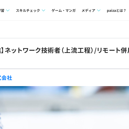
学習
スキルチェック
ゲーム・マンガ
メディア
paizaとは？
講座一覧
プログラミング言語
Tech Team Journal
問題集
SQL
paiza times
進】ネットワーク技術者（上流工程）/リモート併
4択課題
評価結果一覧
note
ント
ナレッジ
再チャレンジ結果一覧
式会社
ミナー
リファレンス
プラン
ド
個人向けプラン
法人向けプラン
学校向けプラン