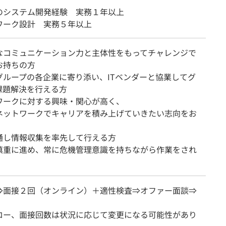
のシステム開発経験 実務１年以上
ワーク設計 実務５年以上
なコミュニケーション力と主体性をもってチャレンジで
お持ちの方
グループの各企業に寄り添い、ITベンダーと協業してグ
課題解決を行える方
ワークに対する興味・関心が高く、
ットワークでキャリアを積み上げていきたい志向をお
通し情報収集を率先して行える方
慎重に進め、常に危機管理意識を持ちながら作業をされ
⇒面接２回（オンライン）＋適性検査⇒オファー面談⇒
ロー、面接回数は状況に応じて変更になる可能性があり