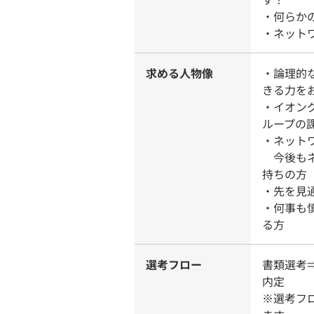
・何らか
・ネット
求める人物像
・論理的
きる力を
・イオン
ループの
・ネット
今後もネ
持ちの方
・先を見
・何事も
る方
選考フロー
書類選考
内定
※選考フ