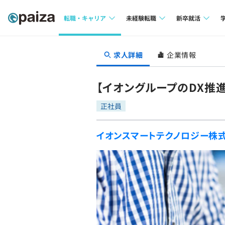
転職・キャリア
未経験転職
新卒就活
求人検索
求人検索
求人検索
求人詳細
企業情報
本選考
インタビュー
インタビュー
インターン
【イオングループのDX推
転職成功ガイド
転職成功ガイド
正社員
新卒エージェ
転職エージェント
イオンスマートテクノロジー株
イベント・セ
インタビュー
就活成功ガイ