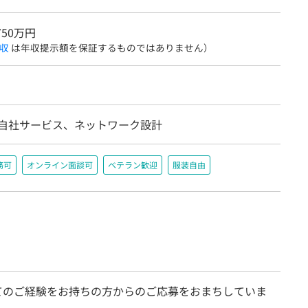
750万円
収
は年収提示額を保証するものではありません）
/自社サービス、ネットワーク設計
務可
オンライン面談可
ベテラン歓迎
服装自由
てのご経験をお持ちの方からのご応募をおまちしていま