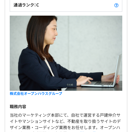
ち込むことができます。
通過ランク：C
【社内の雰囲気】
賞与年2回（6月・12月）
多数のディレクター、エンジニア、デザイナーが在籍して
おり、風通しも良く活発に意見を交わしWebサイトのパフ
ォーマンスの最大化を日々目指しています！
年2回
・半期ごとの目標設定、振り返りによる評価をおこなって
います。
社会保険完備（健康保険・厚生年金保険、雇用保険・労災
・スペシャリストとして進むことも、ジェネラリストとし
保険）
て進むことも可能です。
・インフラエンジニアからアプリ開発MGRへキャリアを
株式会社オープンハウスグループ
伸ばし活躍している社員もいますし、アプリ開発エンジニ
アからインフラのチームに異動して一定期間インフラ側の
職務内容
無期雇用
スキル習得に努めるケースなどもあります。
当社のマーケティング本部にて、自社で運営する戸建仲介サ
イトやマンションサイトなど、不動産を取り扱うサイトのデ
ザイン業務・コーディング業務をお任せします。オープンハ