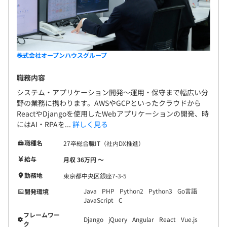
株式会社オープンハウスグループ
職務内容
システム・アプリケーション開発〜運用・保守まで幅広い分
野の業務に携わります。AWSやGCPといったクラウドから
ReactやDjangoを使用したWebアプリケーションの開発、時
にはAI・RPAを...
詳しく見る
職種名
27卒総合職IT（社内DX推進）
給与
月収 36万円 〜
勤務地
東京都中央区銀座7-3-5
Java
PHP
Python2
Python3
Go言語
開発環境
JavaScript
C
フレームワー
Django
jQuery
Angular
React
Vue.js
ク