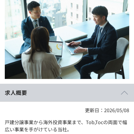
イベント・セミナー
paiza times
再チャレンジ結果一覧
リファレンス
インタビュー
note
就活成功ガイド
プラン
個人向けプラン
法人向けプラン
学校向けプラン
求人概要
契約内容・クーポン
更新日：2026/05/08
戸建分譲事業から海外投資事業まで、Tob,Tocの両面で幅
広い事業を手がけている当社。