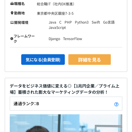
職種名
総合職IT（社内DX推進）
勤務地
東京都中央区銀座7-3-5
Java
C
PHP
Python3
Swift
Go言語
開発環境
JavaScript
フレームワー
Django
TensorFlow
ク
詳細を見る
気になる(会員登録)
データをビジネス価値に変える◎【1兆円企業／プライム上
場】蓄積された膨大なマーケティングデータの分析！
通過ランク：B