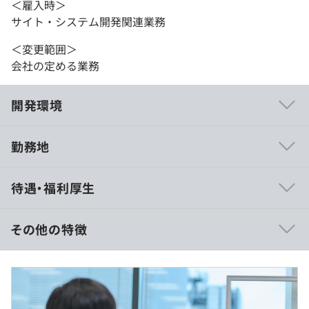
＜雇入時＞
サイト・システム開発関連業務
＜変更範囲＞
会社の定める業務
開発環境
勤務地
当社グループの主軸事業（個人向けの住宅・投資用不動産
待遇・福利厚生
販売）において、個人のお客さまの顧客創出・維持の役割
を担っているのが、マーケティング本部です。
コンバージョン獲得をはじめ、WEBサイト制作や広告ク
その他の特徴
リエイティブ制作、CRM/CX業務、商品データ登録管理、
コールセンター業務までさまざまな機能を有しており、集
※年収400万～500万の事例の場合
客から契約データの再活用まで、オープンハウスグループ
■賃金形態：月給制
の事業の売上と利益に直結する幅広い業務をカバーしてい
■賃金の決定方法：当社規定により決定
ます。
■月給：約33万〜41万円（固定残業代を含む）