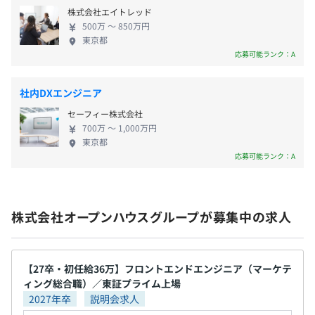
・慶弔見舞金制度
株式会社エイトレッド
い事業を手がけています。 【当社のサステナビリテ
・出産祝い金制度（勤続5年以上、第一子 20万円、 第二
500万 〜 850万円
ィ】 ■当社グループは、６つのマテリアリティを特
子 30万円、 第三子 100万円を支給）
東京都
定し、重点課題として取り組みを進めています ・
応募可能ランク：A
・社宅
【開発環境】
Environment 環境／環境保全 ・Social 社会／製品の
・従業員持株会
OS：Mac、Windows
安⼼安全、顧客満⾜度、⼈材育成、働き⽅改⾰、サ
・確定拠出年金制度
社内DXエンジニア
言語等：HTML、CSS、JavaScript、TypeScript、
プライチェーンマネジメント ・Governance ガバナ
・結婚・出産祝金
Next.js、PHPなど
セーフィー株式会社
ンス／コンプライアンス ■社会貢献活動 ・地域共創
・生活習慣病検診
ツール等：Adode XD、Figma、Visual Studio Codeなど
700万 〜 1,000万円
・教育活動 ・文化芸術振興 ・スポーツ振興 ・地域社
・人間ドック
東京都
バージョン管理：Git、Backlog、Slackなど
会への貢献・コミュニティ支援
応募可能ランク：A
・高額療養費（付加給付）
・時短勤務制度
【デスク環境】
・定期健康診断
幅140cm以上の広々としたデスクを一人で利用でき、ま
・婦人科検診
た自動昇降式のためボタン一つでスタンディングデスクに
株式会社オープンハウスグループが募集中の求人
・インフルエンザ予防接種
もなります。
・総合福祉団体定期保険
画面もデュアルモニターで、モニターアームを回転させる
・確定拠出年金制度
ことで縦向きにも横向きにもできます！
【27卒・初任給36万】フロントエンドエンジニア（マーケテ
■ストレスチェック制度
パソコンに関しても、M1チップ以降のCPUを搭載した
ィング総合職）／東証プライム上場
■キャリア選択制度（子育て支援） など
Macbook Proを支給しますので、ストレスなく作業に打
2027年卒
説明会求人