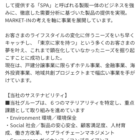
して提供する「SPA」と呼ばれる製販一体のビジネスを強
みに、徹底した需要分析に基づいた製品の提供を実現。
MARKET-INの考えを軸に事業を展開しています。
お客さまのライフスタイルの変化に伴うニーズをいち早く
キャッチし、「東京に家を持つ」という多くのお客さまの
夢を叶え、これまで顕在化していなかったニーズを掘り起
こすことに成功しました。
現在は、戸建分譲事業に限らずホテル事業、金融事業、海
外投資事業、地域共創プロジェクトまで幅広い事業を手が
けています。
【当社のサステナビリティ】
■当社グループは、６つのマテリアリティを特定し、重点
課題として取り組みを進めています
・Environment 環境／環境保全
・Social 社会／製品の安⼼安全、顧客満⾜度、⼈材育
成、働き⽅改⾰、サプライチェーンマネジメント