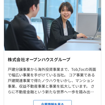
■基本給：約22万～28万円
マーケティング本部は正社員で60名弱。平均年齢も29歳
■固定残業代：45時間分、約9万～12万円（超過分は別途
と若く、コミュニケーションも活発です。
支給）
そのうちディレクターやエンジニアが所属するWeb開発グ
■その他定額手当：1万円
ループは15名程度の組織です。（業務委託やグループ会社
の常駐メンバーも合わせると、Web開発グループは25-30
※前職年収を考慮します
名程度の規模）
就業場所の変更範囲
株式会社オープンハウスグループ
【開発実績】
（※
想定年収
は年収提示額を保証するものではありません）
＜雇入時＞
グループ会社「ホーク・ワン」の基幹システム内製化、顧
戸建分譲事業から海外投資事業まで、Tob,Tocの両面
銀座オフィス
客管理システムの内製化、Seleniumを活用した業務自動
で幅広い事業を手がけている当社。 コア事業である
＜変更範囲＞
化 など
戸建関連事業で得たノウハウをいかし、マンション
変更なし
9:00 〜18:00（所定労働時間8時間）
事業、収益不動産事業と事業を拡大しています。 さ
休憩時間：休憩60分 ※昼食時間は業務の都合により各々
らに不動産金融という新たな世界へ一歩を踏み出す
の自主性に任せています
受動喫煙防止措置に関する事項
べく米国不動産事業にも進出。 日本一というさらな
平均残業時間：平均30～40時間／月
屋内原則禁煙（喫煙室あり）
・社内勉強会の開催
る高みを目指し、新規事業の立ち上げも視野に入れ
企業情報を見る