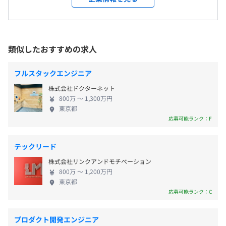
開発ベンダーやクラウドベンダーの協力の元、定期的に勉
つつ、成長に向けて突き進んでいる企業です。 オー
強会を開催。技術トレンドのキャッチアップ及び個々のス
プンハウスグループの2025年9月の売上高は1兆3,364
キルアップの場を設けています。
億円。 創業以来右肩上がりの成長を続け、現在不動
★年間休日110日＋計画有給休暇5日＋特別休暇3日で実質
「銀座」駅より徒歩４分
産業界4位の売上高を誇っており、売上高は上場以来
類似したおすすめの求人
年間休日118日
・東京メトロ 銀座線・丸ノ内線・日比谷線「銀座駅」C3
・メンター制
13期連続で過去最高を更新しています。 その独創的
出口から徒歩4分
新卒社員には、先輩若手社員がメンターになり、仕事の悩
なビジネスモデルや戦略が高く評価され、2016年に
■完全週休2日制（土・日）
フルスタックエンジニア
・JR各線、東京メトロ銀座線、都営浅草線、ゆりかもめ
みも仕事以外の悩みも相談に乗りながら伴走します。
は、真にイノベーティブな企業に対して贈られるの
■産休・育休
「新橋駅」銀座口から徒歩6分
株式会社ドクターネット
が「ポーター賞」を受賞しています。不動産業界に風
■夏季休暇
・JR 山手線・京浜東北線、東京メトロ 有楽町線「有楽町
800万 〜 1,300万円
穴を開ける存在として注目されています。 仕入れか
■年末年始休暇
東京都
駅」中央改札口から徒歩6分
ら販売、アフターサービスまでをグループで一貫し
応募可能ランク：F
■年次有給休暇
M1チップ以降のCPUを搭載したMacbook Proを支給
て提供する「SPA」と呼ばれる製販一体のビジネスを
■特別休暇
強みに、徹底した需要分析に基づいた製品の提供を
テックリード
実現。MARKET-INの考えを軸に事業を展開していま
株式会社リンクアンドモチベーション
す。 お客さまのライフスタイルの変化に伴うニーズ
800万 〜 1,200万円
をいち早くキャッチし、「東京に家を持つ」という
・通勤手当
東京都
多くのお客さまの夢を叶え、これまで顕在化してい
応募可能ランク：C
・宅建士資格補助
なかったニーズを掘り起こすことに成功しました。
・住宅支援制度（住宅購入の支援金として上限200万円を
現在は、戸建分譲事業に限らずホテル事業、金融事
支給)
プロダクト開発エンジニア
業、海外投資事業、地域共創プロジェクトまで幅広