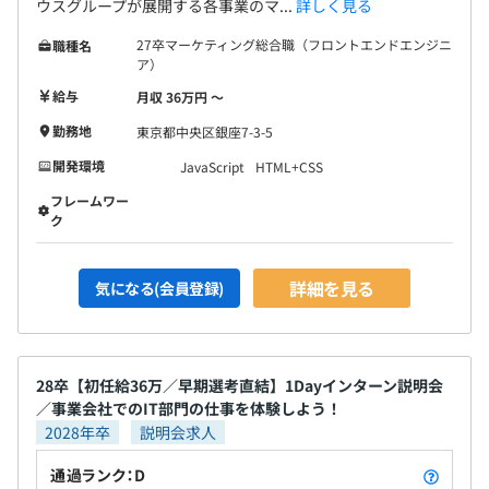
ウスグループが展開する各事業のマ...
詳しく見る
5カ月
マーケティング部 Web開発グループ（社員数は15名程
27卒マーケティング総合職（フロントエンドエンジニ
職種名
度。業務委託やグループ会社の常駐メンバーも合わせる
ア）
と、Web開発グループは25-30名程度の規模。）
給与
月収 36万円 〜
勤務地
東京都中央区銀座7-3-5
開発環境
JavaScript
HTML+CSS
フレームワー
ク
詳細を見る
気になる(会員登録)
マーケティング部 クリエイティブグループ／課長
前職は地元の福井県でエンジニアとしてECサイトの保守
業務などに従事。
転職を機に上京し、2021年オープンハウスグループに入
28卒【初任給36万／早期選考直結】1Dayインターン説明会
社。
／事業会社でのIT部門の仕事を体験しよう！
趣味はドライブです。休日はもっばら市内をドライブして
2028年卒
説明会求人
います。
通過ランク：D