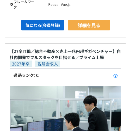
フレームワー
React
Vue.js
ク
詳細を見る
気になる(会員登録)
【27卒IT職／総合不動産×売上一兆円超ギガベンチャー】自
社内開発でフルスタックを目指せる／プライム上場
2027年卒
説明会求人
通過ランク：C