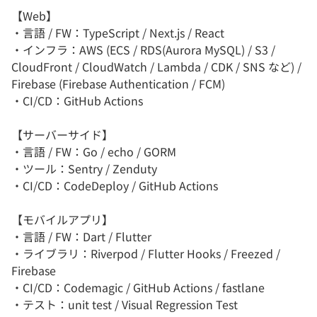
【Web】
・言語 / FW：TypeScript / Next.js / React
・インフラ：AWS (ECS / RDS(Aurora MySQL) / S3 /
CloudFront / CloudWatch / Lambda / CDK / SNS など) /
Firebase (Firebase Authentication / FCM)
・CI/CD：GitHub Actions
【サーバーサイド】
・言語 / FW：Go / echo / GORM
・ツール：Sentry / Zenduty
・CI/CD：CodeDeploy / GitHub Actions
【モバイルアプリ】
・言語 / FW：Dart / Flutter
・ライブラリ：Riverpod / Flutter Hooks / Freezed /
Firebase
・CI/CD：Codemagic / GitHub Actions / fastlane
・テスト：unit test / Visual Regression Test