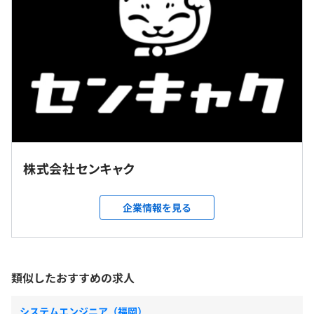
してAIを使うことで、開発スピードと品質を両立させるこ
とを目指しています。
フレックスタイム制
開発プロセスに組み込んでいる例
フレキシブルタイム（5：00〜22：00）導入
- Cursor を用いた実装・リファクタリング・設計検討の加
休憩時間：休憩60分
速
平均残業時間：平均10時間未満／月
- CodeRabbit によるレビュー観点の洗い出しと品質担保
- 仕様整理やテスト観点整理における思考補助・抜け漏れ
防止
など
株式会社センキャク
・完全週休2日制（土日）
フルリモートワーク可
・祝日
企業情報を見る
・夏季休暇などの特別休暇
就業場所の変更範囲
・有給休暇
https://senkyaku.jp/
＜雇入時＞
福岡本社、および自宅
＜変更範囲＞
類似したおすすめの求人
変更なし
交通費支給（月2万円まで）
アジャイル、スクラム
システムエンジニア（福岡）