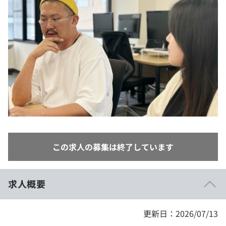
イベント・セミナー
paiza times
再チャレンジ結果一覧
リファレンス
インタビュー
note
就活成功ガイド
プラン
個人向けプラン
法人向けプラン
学校向けプラン
この求人の募集は終了しています
契約内容・クーポン
求人概要
更新日：2026/07/13