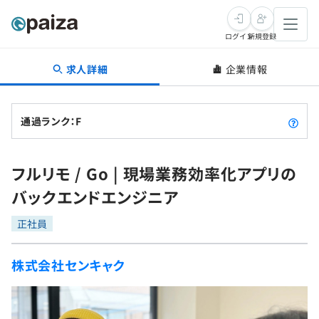
ログイン
新規登録
求人詳細
企業情報
転職・キャリア
未経験転職
求人検索
通過ランク：F
新卒就活
求人検索
インタビュー
フルリモ / Go | 現場業務効率化アプリの
学習
求人検索
インタビュー
転職成功ガイド
バックエンドエンジニア
本選考
スキルチェック
講座一覧
転職成功ガイド
転職エージェント
正社員
ゲーム・マンガ
インターン
プログラミング言語
問題集
株式会社センキャク
メディア
SQL
4択課題
新卒エージェント
paizaとは？
Tech Team Journal
評価結果一覧
ナレッジ