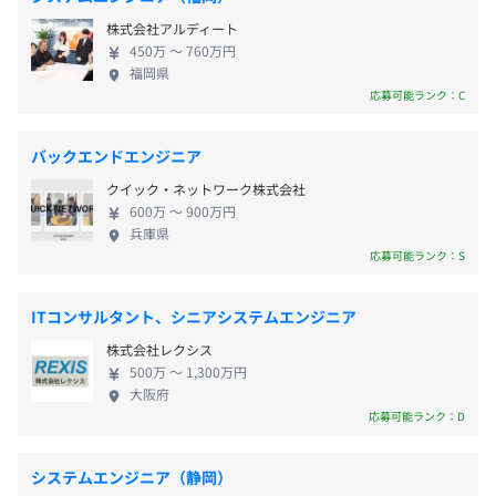
受動喫煙防止措置に関する事項
株式会社アルディート
450万 〜 760万円
従業員に対する受動喫煙対策：あり
福岡県
対策内容：屋内禁煙（喫煙場所あり）
業績連動
応募可能ランク：C
バックエンドエンジニア
社会保険完備（健康保険・厚生年金加入・雇用保険・労災
Amazon ECS
クイック・ネットワーク株式会社
600万 〜 900万円
保険）
兵庫県
応募可能ランク：S
センキャクには、それぞれの役割に責任を持ちながら、プ
ITコンサルタント、シニアシステムエンジニア
無期雇用
ロダクトを前に進めることに集中しているメンバーがいま
す。
株式会社レクシス
500万 〜 1,300万円
職種や立場に関係なく、課題や違和感があれば率直に共有
大阪府
し、どうすればより良くなるかを建設的に議論しようとす
応募可能ランク：D
原則3ヶ月
る姿勢を大切にしています。
プロダクトやユーザーにとっての妥当性を大切にしなが
システムエンジニア（静岡）
ら、日々の意思決定を積み重ねることに集中しています。