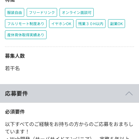
服装自由
フリードリンク
オンライン面談可
フルリモート制度あり
イヤホンOK
残業３０H以内
副業OK
産休育休取得実績あり
募集人数
若干名
応募要件
必須要件
以下すべてのご経験をお持ちの方からのご応募をおまちし
ています！
・Web開発（サーバサイドエンジニア） 実務５年以上