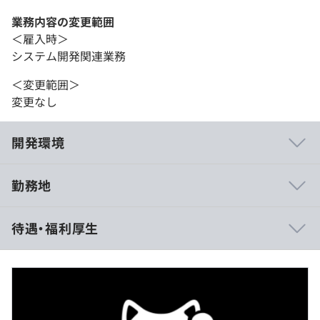
業務内容の変更範囲
＜雇入時＞
システム開発関連業務
＜変更範囲＞
変更なし
開発環境
勤務地
◼︎生成AIの活用について
待遇・福利厚生
GitHub Copilot / Cursor / Claude / Code Rabbit など、用
途に応じて使い分け、ドキュメント作成や要約といった日
常業務からAIを設計・実装・レビューまでを通した開発プ
ロセス全体に組み込んでいます。
検討の初速を上げながら、試行回数とアウトプットの密度
を高めることを重視し、人が考える前段・並走する存在と
（※
想定年収
は年収提示額を保証するものではありません）