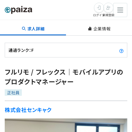
ログイン
新規登録
求人詳細
企業情報
転職・キャリア
未経験転職
求人検索
通過ランク：F
新卒就活
求人検索
インタビュー
フルリモ / フレックス｜モバイルアプリの
学習
求人検索
インタビュー
転職成功ガイド
プロダクトマネージャー
本選考
スキルチェック
講座一覧
転職成功ガイド
転職エージェント
正社員
ゲーム・マンガ
インターン
プログラミング言語
問題集
株式会社センキャク
メディア
SQL
4択課題
新卒エージェント
paizaとは？
Tech Team Journal
評価結果一覧
ナレッジ