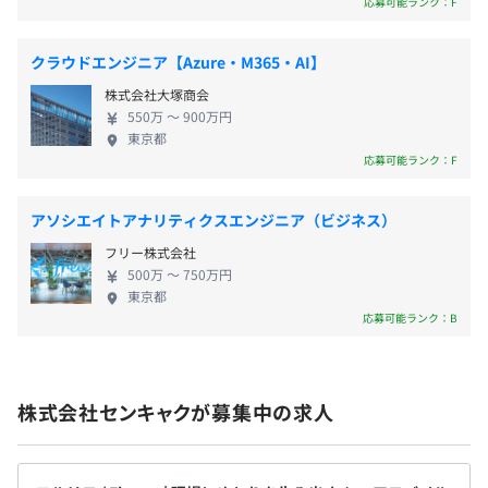
応募可能ランク：F
センキャクには、それぞれの役割に責任を持ちながら、プ
クラウドエンジニア【Azure・M365・AI】
無期雇用
ロダクトを前に進めることに集中しているメンバーがいま
す。
株式会社大塚商会
550万 〜 900万円
職種や立場に関係なく、課題や違和感があれば率直に共有
東京都
し、どうすればより良くなるかを建設的に議論しようとす
応募可能ランク：F
原則3ヶ月
る姿勢を大切にしています。
プロダクトやユーザーにとっての妥当性を大切にしなが
アソシエイトアナリティクスエンジニア（ビジネス）
ら、日々の意思決定を積み重ねることに集中しています。
フリー株式会社
500万 〜 750万円
東京都
応募可能ランク：B
株式会社センキャクが募集中の求人