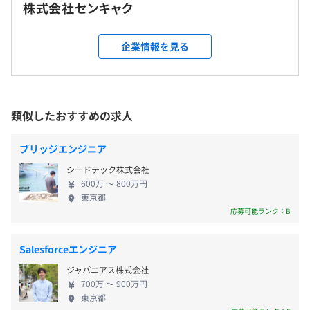
など
株式会社センキャク
・完全週休2日制（土日）
一部リモートワーク可
・祝日
企業情報を見る
・夏季休暇などの特別休暇
就業場所の変更範囲
・有給休暇
https://senkyaku.jp/
＜雇入時＞
福岡本社、および自宅
＜変更範囲＞
類似したおすすめの求人
変更なし
交通費支給（月2万円まで）
アジャイル、スクラム
ブリッジエンジニア
受動喫煙防止措置に関する事項
シードテック株式会社
600万 〜 800万円
従業員に対する受動喫煙対策：あり
東京都
対策内容：屋内禁煙（喫煙場所あり）
業績連動
応募可能ランク：B
Salesforceエンジニア
西鉄福岡(天神)駅徒歩7分、天神南駅徒歩7分、薬院駅徒歩
社会保険完備（健康保険・厚生年金加入・雇用保険・労災
ジャパニアス株式会社
700万 〜 900万円
9分、薬院大通駅徒歩10分、天神駅徒歩11分、赤坂駅徒歩
保険）
東京都
12分、渡辺通駅徒歩13分