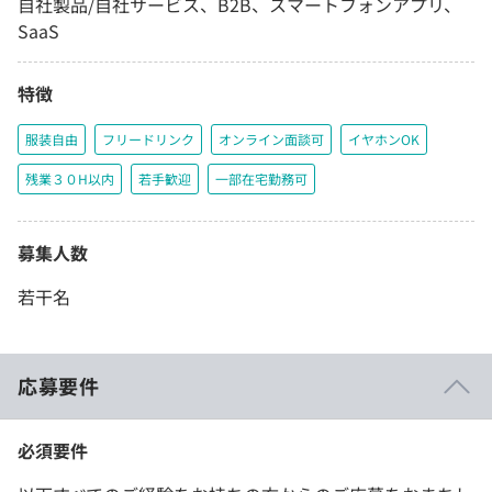
自社製品/自社サービス、B2B、スマートフォンアプリ、
SaaS
特徴
服装自由
フリードリンク
オンライン面談可
イヤホンOK
残業３０H以内
若手歓迎
一部在宅勤務可
募集人数
若干名
応募要件
必須要件