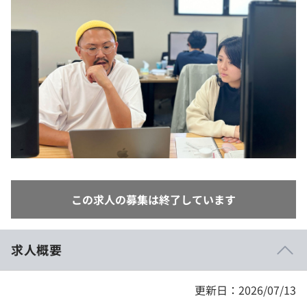
イベント・セミナー
paiza times
再チャレンジ結果一覧
リファレンス
インタビュー
note
就活成功ガイド
プラン
個人向けプラン
法人向けプラン
学校向けプラン
この求人の募集は終了しています
契約内容・クーポン
求人概要
更新日：2026/07/13