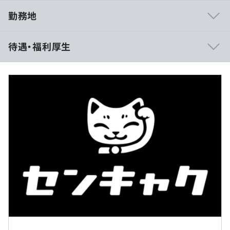
勤務地
◼︎生成AIの活用について
待遇・福利厚生
GitHub Copilot / Cursor / Claude / Code Rabbit など、用
途に応じて使い分け、ドキュメント作成や要約といった日
常業務からAIを設計・実装・レビューまでを通した開発プ
ロセス全体に組み込んでいます。
検討の初速を上げながら、試行回数とアウトプットの密度
を高めることを重視し、人が考える前段・並走する存在と
（※
想定年収
は年収提示額を保証するものではありません）
してAIを使うことで、開発スピードと品質を両立させるこ
とを目指しています。
フレックスタイム制
開発プロセスに組み込んでいる例
フレキシブルタイム（5：00〜22：00）導入
- Cursor を用いた実装・リファクタリング・設計検討の加
休憩時間：休憩60分
速
平均残業時間：平均10時間未満／月
- CodeRabbit によるレビュー観点の洗い出しと品質担保
- 仕様整理やテスト観点整理における思考補助・抜け漏れ
防止